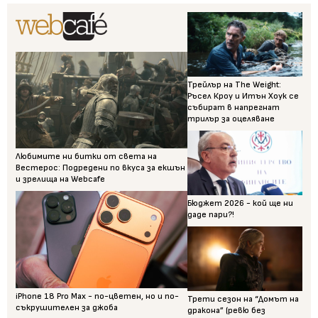
Трейлър на The Weight:
Ръсел Кроу и Итън Хоук се
събират в напрегнат
трилър за оцеляване
Любимите ни битки от света на
Вестерос: Подредени по вкуса за екшън
и зрелища на Webcafe
Бюджет 2026 - кой ще ни
даде пари?!
iPhone 18 Pro Max - по-цветен, но и по-
Трети сезон на “Домът на
съкрушителен за джоба
дракона” (ревю без