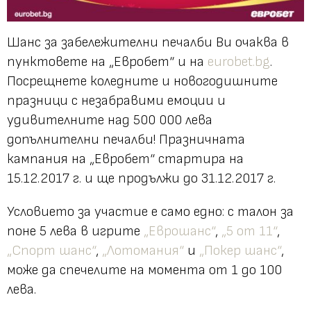
Шанс за забележителни печалби Ви очаква в
пунктовете на „Евробет“ и на
eurobet.bg
.
Посрещнете коледните и новогодишните
празници с незабравими емоции и
удивителните над 500 000 лева
допълнителни печалби! Празничната
кампания на „Евробет“ стартира на
15.12.2017 г. и ще продължи до 31.12.2017 г.
Условието за участие е само едно: с талон за
поне 5 лева в игрите
„Еврошанс“
,
„5 от 11“
,
„Спорт шанс“
,
„Лотомания“
и
„Покер шанс“
,
може да спечелите на момента от 1 до 100
лева.