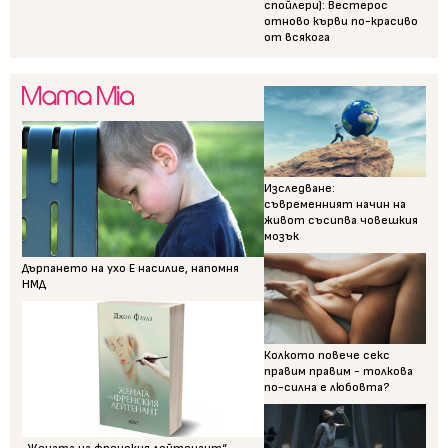
спойлери): Вестерос
отново кърви по-красиво
от всякога
Изследване:
съвременният начин на
живот съсипва човешкия
мозък
Дърпането на ухо Е насилие, напомня
НМД
Колкото повече секс
правим правим - толкова
по-силна е любовта?