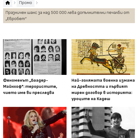
Промо
Празничен шанс за над 500 000 лева допълнителни печалби от
„Евробет“
Феноменът „Баадер-
Най-голямата военна измама
Майнхоф": терористите,
на Древността и първият
чието име ви преследва
мирен договор в историята:
уроците на Кадеш