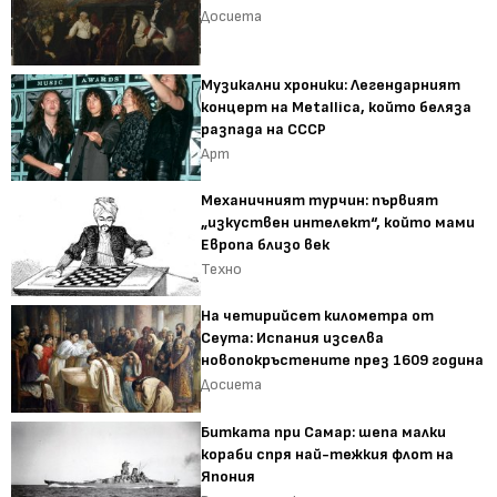
Досиета
Музикални хроники: Легендарният
концерт на Metallica, който беляза
разпада на СССР
Арт
Механичният турчин: първият
„изкуствен интелект“, който мами
Европа близо век
Техно
На четирийсет километра от
Сеута: Испания изселва
новопокръстените през 1609 година
Досиета
Битката при Самар: шепа малки
кораби спря най-тежкия флот на
Япония