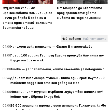
Музикални хроники:
От Монреал до бягството
Срамежливото момиченце се
през границата: двата
научи да вярва в себе си и
живота на Надя Команечи
стана една от най-големите
британски певици
Най-новото
Най-четеното
04:00
Наполеон иска титлата — Франц II я унищожава
11:00
Преди 100 години Гертруд Едерле преплува Ламанша по-
бързо от всеки мъж
03:00
Ашока — завоевателят, който съжалява за победата си
09:44
Двайсет километра тунели и нито един грам плутоний:
тайният подземен атомен завод на Мао
03:00
Механичният турчин: първият „изкуствен интелект“,
който мами Европа близо век
08:00
28 800 години на трона и един истински Гилгамеш: какво