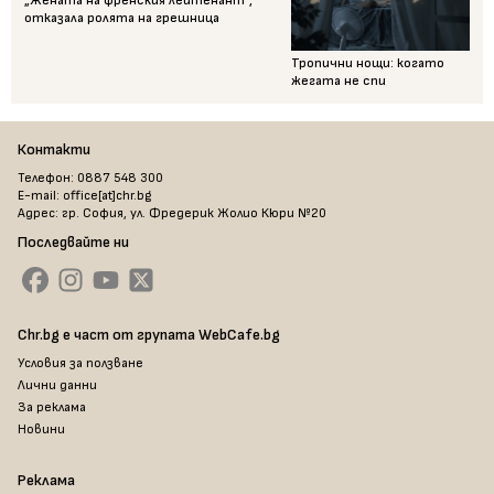
„Жената на френския лейтенант“,
отказала ролята на грешница
Тропични нощи: когато
жегата не спи
Контакти
Телефон: 0887 548 300
E-mail: office[at]chr.bg
Адрес: гр. София, ул. Фредерик Жолио Кюри №20
Последвайте ни
Chr.bg е част от групата WebCafe.bg
Условия за ползване
Лични данни
За реклама
Новини
Реклама