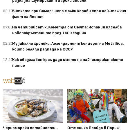
разказва Шумерският царски списък
03:17
Битката при Самар: шепа малки кораби спря най-тежкия
флот на Япония
07:00
На четирийсет километра от Сеута: Испания изселва
новопокръстените през 1609 година
02:20
Музикални хроники: Легендарният концерт на Metallica,
който беляза разпада на СССР
12:47
Как обезглавен крал даде името на най-американското
питие
Черноморски потайности -
Отмениха Прайда в Париж