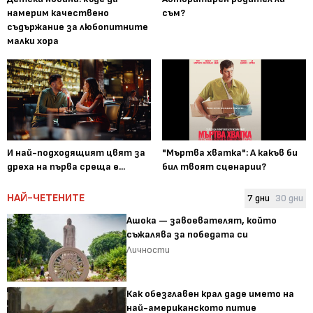
намерим качествено
съм?
съдържание за любопитните
малки хора
И най-подходящият цвят за
"Мъртва хватка": А какъв би
дреха на първа среща е...
бил твоят сценарии?
НАЙ-ЧЕТЕНИТЕ
7 дни
30 дни
Ашока — завоевателят, който
съжалява за победата си
Личности
Как обезглавен крал даде името на
най-американското питие