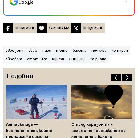
→
Google
СПОДЕЛЯНЕ
ХАРЕСВА МИ
СПОДЕЛЯНЕ
еврозона
евро
пари
тото
билети
печалба
лотария
евробет
стотинка
кинти
500 000
търкане
Подобни
Антарктида —
Отвъд хоризонта -
Ша
континентът, който
големите постижения на
аф
принадлежи само на
летенето с балони