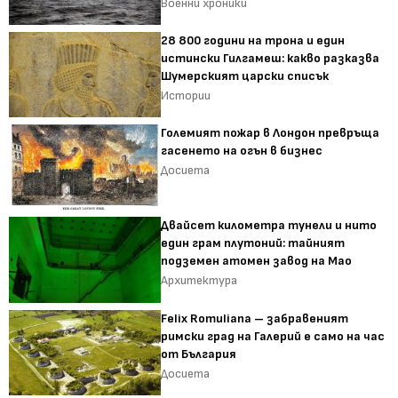
Военни хроники
28 800 години на трона и един
истински Гилгамеш: какво разказва
Шумерският царски списък
Истории
Големият пожар в Лондон превръща
гасенето на огън в бизнес
Досиета
Двайсет километра тунели и нито
един грам плутоний: тайният
подземен атомен завод на Мао
Архитектура
Felix Romuliana – забравеният
римски град на Галерий е само на час
от България
Досиета