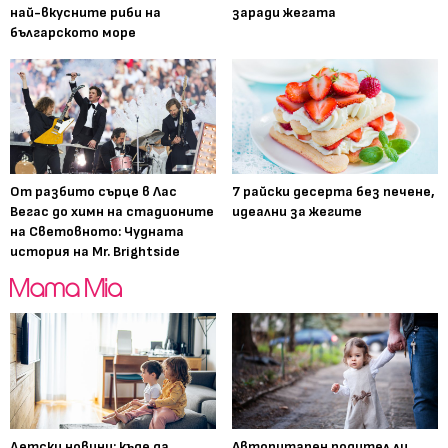
най-вкусните риби на
заради жегата
българското море
От разбито сърце в Лас
7 райски десерта без печене,
Вегас до химн на стадионите
идеални за жегите
на Световното: Чудната
история на Mr. Brightside
Детски новини: къде да
Авторитарен родител ли