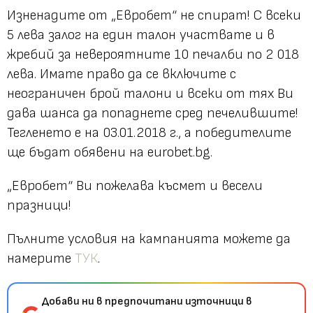
Изненадите от „Евробет“ не спират! С всеки
5 лева залог на един талон участвате и в
жребий за невероятните 10 печалби по 2 018
лева. Имате право да се включите с
неограничен брой талони и всеки от тях Ви
дава шанса да попаднете сред печелившите!
Тегленето е на 03.01.2018 г., а победителите
ще бъдат обявени на eurobet.bg.
„Евробет“ Ви пожелава късмет и весели
празници!
Пълните условия на кампанията можете да
намерите
ТУК
.
Добави ни в предпочитани източници в