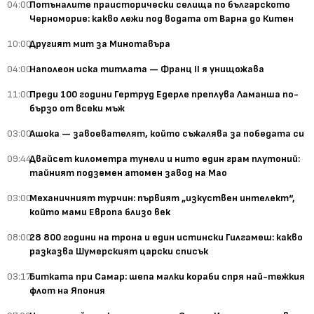
04:00
Потъналите праисторически селища по българското
Черноморие: какво лежи под водата от Варна до Китен
10:00
Другият мит за Минотавъра
04:00
Наполеон иска титлата — Франц II я унищожава
11:00
Преди 100 години Гертруд Едерле преплува Ламанша по-
бързо от всеки мъж
03:00
Ашока — завоевателят, който съжалява за победата си
09:44
Двайсет километра тунели и нито един грам плутоний:
тайният подземен атомен завод на Мао
03:00
Механичният турчин: първият „изкуствен интелект“,
който мами Европа близо век
08:00
28 800 години на трона и един истински Гилгамеш: какво
разказва Шумерският царски списък
03:17
Битката при Самар: шепа малки кораби спря най-тежкия
флот на Япония