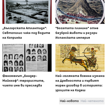
„Българската Атлантида":
"Богатата планина" отне
Севтополис чака под водите
безброй животи и разори
на Копринка
Испанската империя
Феноменът „Баадер-
Най-голямата военна измама
Майнхоф": терористите,
на Древността и първият
чието име ви преследва
мирен договор в историята:
уроците на Кадеш
Най-новото
Най-четеното