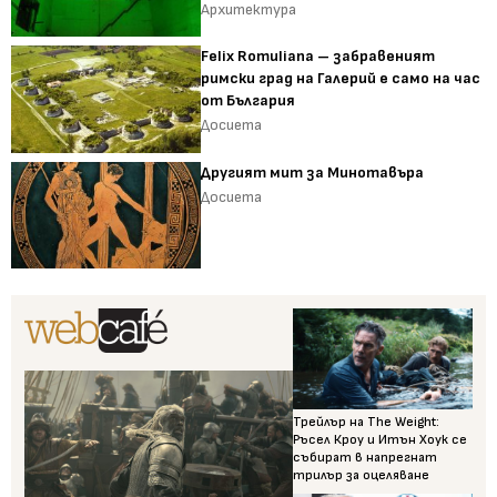
Архитектура
Felix Romuliana – забравеният
римски град на Галерий е само на час
от България
Досиета
Другият мит за Минотавъра
Досиета
Трейлър на The Weight:
Ръсел Кроу и Итън Хоук се
събират в напрегнат
трилър за оцеляване