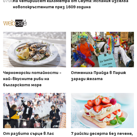
07:00
На четирийсет километра от Сеута: Испания изселва
новопокръстените през 1609 година
Черноморски потайности -
Отмениха Прайда в Париж
най-вкусните риби на
заради жегата
българското море
От разбито сърце в Лас
7 райски десерта без печене,