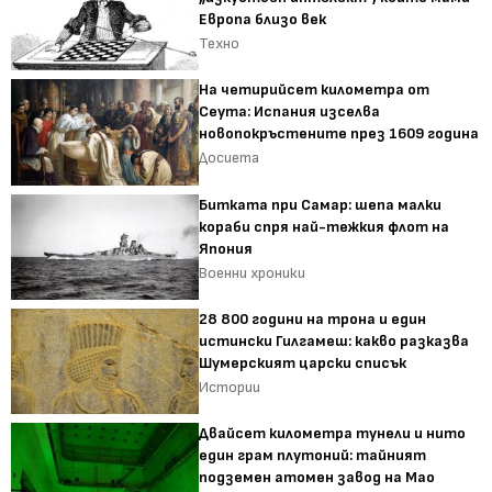
Европа близо век
Техно
На четирийсет километра от
Сеута: Испания изселва
новопокръстените през 1609 година
Досиета
Битката при Самар: шепа малки
кораби спря най-тежкия флот на
Япония
Военни хроники
28 800 години на трона и един
истински Гилгамеш: какво разказва
Шумерският царски списък
Истории
Двайсет километра тунели и нито
един грам плутоний: тайният
подземен атомен завод на Мао