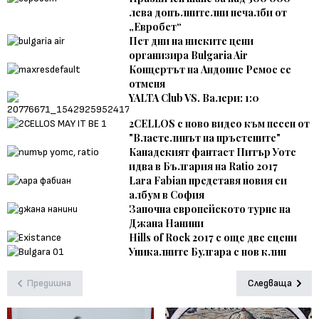
лева допълнителни печалби от
„Евробет“
Пет дни на ниските цени
организира Bulgaria Air
Концертът на Андонис Ремос се
отменя
YALTA Club VS. Валери: 1:0
2CELLOS с ново видео към песен от
"Властелинът на пръстените"
Канадският фантаст Питър Уотс
идва в България на Ratio 2017
Lara Fabian представя новия си
албум в София
Започна европейското турне на
Джана Нанини
Hills of Rock 2017 с още две сцени
Уникалните Булгара с нов клип
Предишна
Следваща