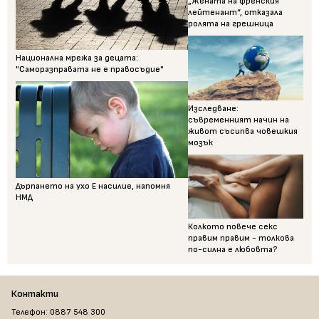
„Жената на френския
лейтенант“, отказала
ролята на грешница
Национална мрежа за децата:
"Саморазправата не е правосъдие"
Изследване:
съвременният начин на
живот съсипва човешкия
мозък
Дърпането на ухо Е насилие, напомня
НМД
Колкото повече секс
правим правим - толкова
по-силна е любовта?
Контакти
Телефон: 0887 548 300