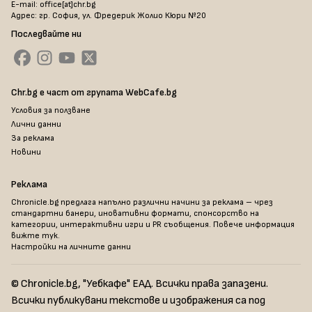
E-mail: office[at]chr.bg
Адрес: гр. София, ул. Фредерик Жолио Кюри №20
Последвайте ни
Chr.bg е част от групата WebCafe.bg
Условия за ползване
Лични данни
За реклама
Новини
Реклама
Chronicle.bg предлага напълно различни начини за реклама – чрез
стандартни банери, иновативни формати, спонсорство на
категории, интерактивни игри и PR съобщения. Повече информация
вижте тук
.
Настройки на личните данни
© Chronicle.bg, "Уебкафе" ЕАД. Всички права запазени.
Всички публикувани текстове и изображения са под