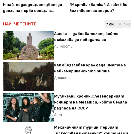
И най-подходящият цвят за
"Мъртва хватка": А какъв би
дреха на първа среща е...
бил твоят сценарии?
НАЙ-ЧЕТЕНИТЕ
7 дни
30 дни
Ашока — завоевателят, който
съжалява за победата си
Личности
Как обезглавен крал даде името на
най-американското питие
Досиета
Музикални хроники: Легендарният
концерт на Metallica, който беляза
разпада на СССР
Арт
Механичният турчин: първият
„изкуствен интелект“, който мами