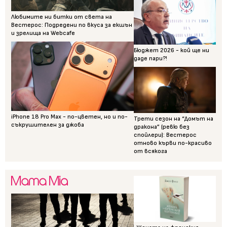
Любимите ни битки от света на
Вестерос: Подредени по вкуса за екшън
и зрелища на Webcafe
Бюджет 2026 - кой ще ни
даде пари?!
iPhone 18 Pro Max - по-цветен, но и по-
Трети сезон на “Домът на
съкрушителен за джоба
дракона” (ревю без
спойлери): Вестерос
отново кърви по-красиво
от всякога