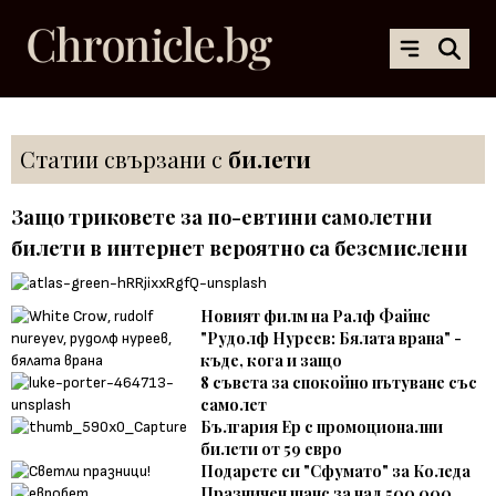
Статии свързани с
билети
Защо триковете за по-евтини самолетни
билети в интернет вероятно са безсмислени
Новият филм на Ралф Файнс
"Рудолф Нуреев: Бялата врана" -
къде, кога и защо
8 съвета за спокойно пътуване със
самолет
България Ер с промоционални
билети от 59 евро
Подарете си "Сфумато" за Коледа
Празничен шанс за над 500 000