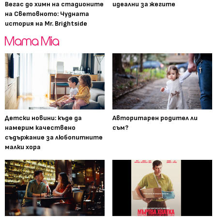
Вегас до химн на стадионите
идеални за жегите
на Световното: Чудната
история на Mr. Brightside
Детски новини: къде да
Авторитарен родител ли
намерим качествено
съм?
съдържание за любопитните
малки хора