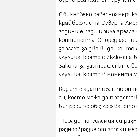
Обикновено северноамерик
крайбрежие на Северна Амер
години е разширила ареала
континента. Според агенц
заплаха за два вида, коит
улулица, която е включена
Закона за застрашените в
улулица, която в момента 
Видът е адаптивен по от
си, което може да представ
въпреки че обезлесяването 
"Поради по-големия си раз
разнообразие от горски ме