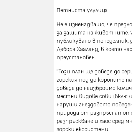
Петниста улулица
Не е изненадващо, че предл
за защита на животните. 7
публикувано в понеделник
Дебора Хааланд, в което на
преустановен.
"Този план ще доведе до с
горския под до короните на
доведе до неизброимо коли
местни видове сови (включ
наруши гнездовото поведе
природа от разпръснатото
разпръскване и хаос сред 
горски екосистеми."