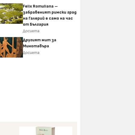
Felix Romuliana –
забравеният римски град
на Галерий е само на час
от България
Досиета
Другият мит за
Минотавъра
Досиета