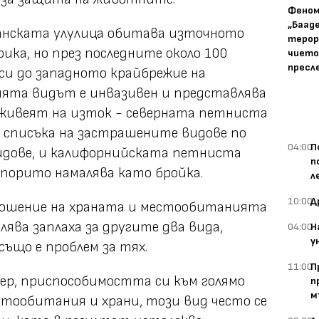
Фено
„Баад
анската улулица обитава източното
терор
ика, но през последните около 100
чието
пресл
 си до западното крайбрежие на
ията видът е инвазивен и представлява
о живеят на изток - северната петниста
 в списъка на застрашените видове по
04:00
П
идове, и калифорнийската петниста
п
упорито намалява като бройка.
л
10:00
Д
ношение на храната и местообитанията
лява заплаха за другите два вида,
04:00
Н
у
също е проблем за тях.
11:00
П
мер, приспособимостта си към голямо
п
м
стообитания и храни, този вид често се