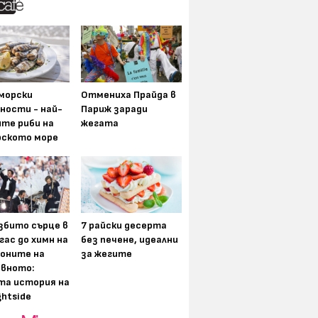
морски
Отмениха Прайда в
ности - най-
Париж заради
ите риби на
жегата
рското море
збито сърце в
7 райски десерта
гас до химн на
без печене, идеални
оните на
за жегите
вното:
та история на
ghtside