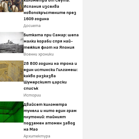
километра от Сеута:
Испания изселва
новопокръстените през
1609 година
Досиета
Битката при Самар: шепа
малки кораби спря най-
тежкия флот на Япония
Военни хроники
28 800 години на трона и
един истински Гилгамеш:
какво разказва
Шумерският царски
списък
Истории
Двайсет километра
тунели и нито един грам
плутоний: тайният
подземен атомен завод
на Мао
Архитектура