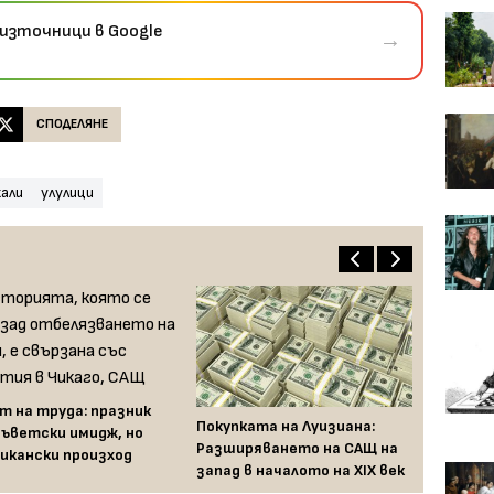
източници в Google
→
СПОДЕЛЯНЕ
хали
улулици
т на труда: празник
Покупката на Луизиана:
съветски имидж, но
Разширяването на САЩ на
икански произход
запад в началото на XIX век