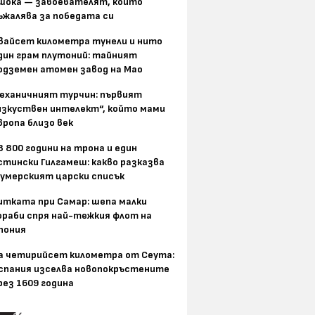
шока — завоевателят, който
ъжалява за победата си
вайсет километра тунели и нито
дин грам плутоний: тайният
одземен атомен завод на Мао
еханичният турчин: първият
изкуствен интелект“, който мами
вропа близо век
8 800 години на трона и един
стински Гилгамеш: какво разказва
умерският царски списък
итката при Самар: шепа малки
ораби спря най-тежкия флот на
пония
а четирийсет километра от Сеута:
спания изселва новопокръстените
рез 1609 година