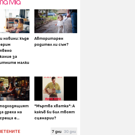
и новини: къде
Авторитарен
мерим
родител ли съм?
твено
жание за
итните малки
-подходящият
"Мъртва хватка": А
а дреха на
какъв би бил твоят
среща е...
сценарии?
ЧЕТЕНИТЕ
7 дни
30 дни