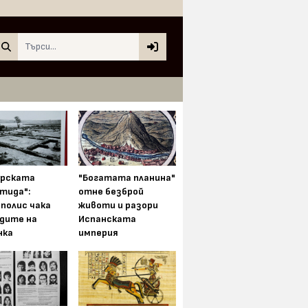
Search
арската
"Богатата планина"
тида":
отне безброй
полис чака
животи и разори
одите на
Испанската
нка
империя