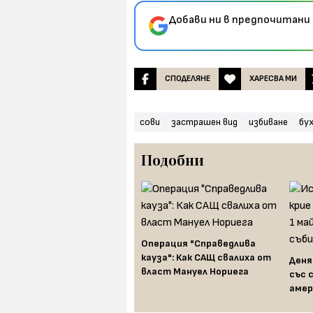
Добави ни в предпочитани 
СПОДЕЛЯНЕ
ХАРЕСВА МИ
сови
застрашен вид
избиване
бу
Подобни
Операция "Справедлива
кауза": Как САЩ свалиха от
Деня
Как обезглавен крал даде
власт Мануел Нориега
със 
името на най-
амер
американското питие