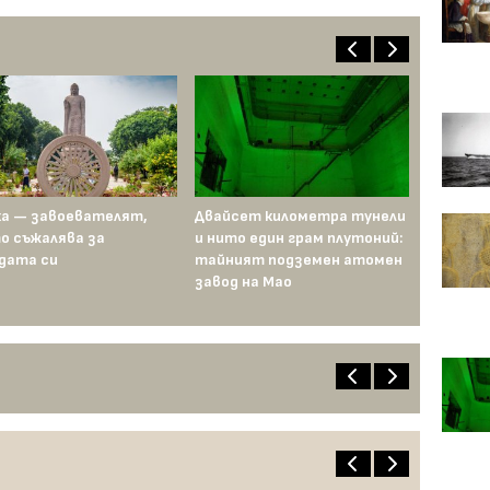
а — завоевателят,
Двайсет километра тунели
о съжалява за
и нито един грам плутоний:
дата си
тайният подземен атомен
завод на Мао