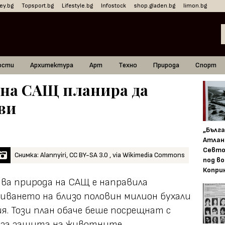
ey.bg
Topsport.bg
Lifestyle.bg
Infostock
shop.gladen.bg
limon.bg
ости
Архитектура
Арт
Техно
Природа
Спорт
 на САЩ планира да
ви
„Бълг
Атлан
Севто
Снимка: Alannyiri, CC BY-SA 3.0 , via Wikimedia Commons
под в
Копри
ива природа на САЩ е направила
иването на близо половин милион бухали
я. Този план обаче беше посрещнат с
 за защита на животните.