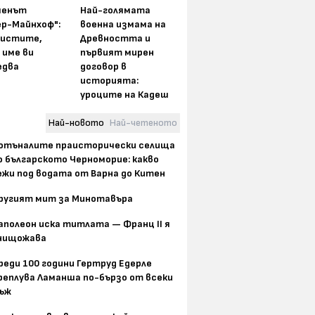
менът
Най-голямата
ер-Майнхоф":
военна измама на
истите,
Древността и
 име ви
първият мирен
едва
договор в
историята:
уроците на Кадеш
Най-новото
Най-четеното
отъналите праисторически селища
о българското Черноморие: какво
ежи под водата от Варна до Китен
ругият мит за Минотавъра
аполеон иска титлата — Франц II я
нищожава
реди 100 години Гертруд Едерле
реплува Ламанша по-бързо от всеки
ъж