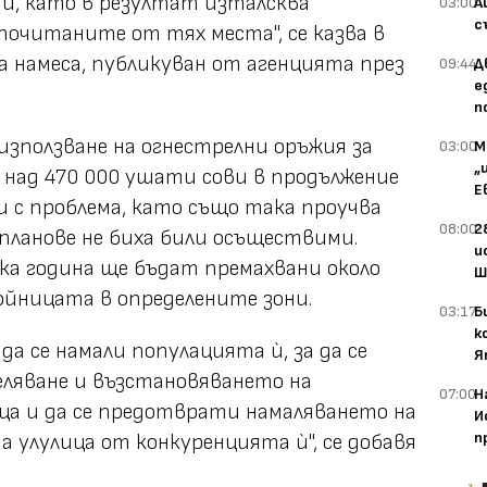
и, като в резултат изталсква
03:00
А
с
очитаните от тях места", се казва в
а намеса, публикуван от агенцията през
09:44
Д
е
п
 "използване на огнестрелни оръжия за
03:00
М
„
над 470 000 ушати сови в продължение
Е
ави с проблема, като също така проучва
08:00
2
планове не биха били осъществими.
и
яка година ще бъдат премахвани около
Ш
ойницата в определените зони.
03:17
Б
к
да се намали популацията ѝ, за да се
Я
еляване и възстановяването на
07:00
Н
ца и да се предотврати намаляването на
И
п
улулица от конкуренцията ѝ", се добавя