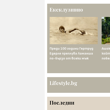
Ексклузивно
Наполеон иска титлата —
Преди 100 години Гертруд
Ашок
Франц II я унищожава
Едерле преплува Ламанша
койт
по-бързо от всеки мъж
побе
Lifestyle.bg
Последни