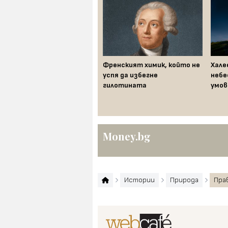
Вернер фон Браун: Немският
Френският химик, който не
Хале
учен, който изстреля НАСА
успя да избегне
небе
до Луната
гилотината
умов
Money.bg
Истории
Природа
Пра