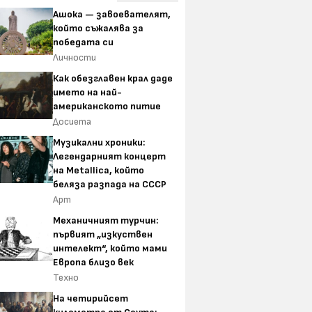
Ашока — завоевателят,
който съжалява за
победата си
Личности
Как обезглавен крал даде
името на най-
американското питие
Досиета
Музикални хроники:
Легендарният концерт
на Metallica, който
беляза разпада на СССР
Арт
Механичният турчин:
първият „изкуствен
интелект“, който мами
Европа близо век
Техно
На четирийсет