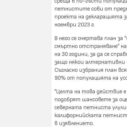
среща в по-гъсти популаци
петнистите сови от предп
проекта на декларацията з
ноември 2023 г.
В него се очертава план за
смъртно отстраняване" на 
на 30 години, за да се спр
защо някои алтернативни 
Съгласно избрания план вс
90% от популацията на ус
"Целта на това действие е 
подобрят шансовете за оц
северната петниста улули
калифорнийската петниста 
в изявлението.