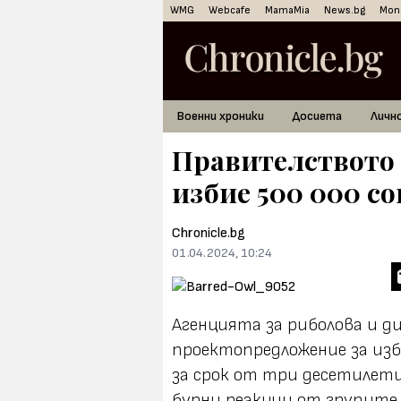
WMG
Webcafe
MamaMia
News.bg
Mon
Военни хроники
Досиета
Личн
Правителството
избие 500 000 со
Chronicle.bg
01.04.2024, 10:24
Агенцията за риболова и д
проектопредложение за изб
за срок от три десетилети
бурни реакции от групите