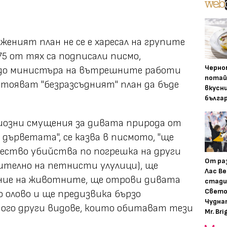
оженият план не се е харесал на групите
5 от тях са подписали писмо,
Черно
, до министъра на вътрешните работи
потай
стояват "безразсъдният" план да бъде
вкусн
бълга
ериозни смущения за дивата природа от
 дърветата", се казва в писмото, "ще
чество убийства по погрешка на други
От ра
ително на петнисти улулици), ще
Лас Ве
ние на животните, ще отрови дивата
стади
Свето
 олово и ще предизвика бързо
Чудна
много други видове, които обитават тези
Mr. Bri