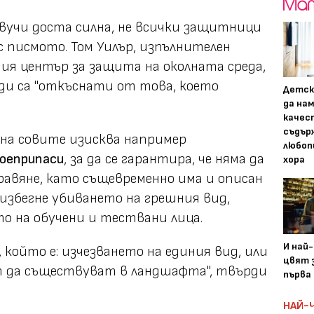
вучи доста силна, не всички защитници
с писмото. Том Уилър, изпълнителен
ия център за защита на околната среда,
оди са "откъснати от това, което
Детск
да на
качес
съдър
на совите изисква например
любоп
боеприпаси
, за да се гарантира, че няма да
хора
авяне, като същевременно има и описан
 избегне убиването на грешния вид,
о на обучени и тествани лица.
И най
 който е: изчезването на единия вид, или
цвят з
т да съществуват в ландшафта", твърди
първа 
НАЙ-