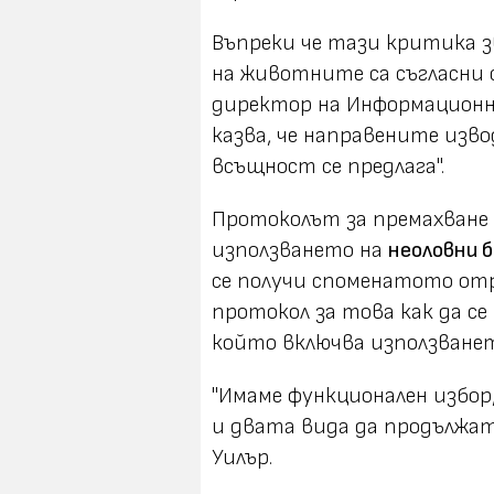
Въпреки че тази критика з
на животните са съгласни 
директор на Информационн
казва, че направените изв
всъщност се предлага".
Протоколът за премахване 
използването на
неоловни 
се получи споменатото отр
протокол за това как да се
който включва използванет
"Имаме функционален избор,
и двата вида да продължа
Уилър.