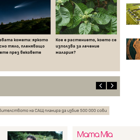
евата комета: яркото
Кое е растението, което се
сно тяло, пленяващо
използва за лечение
ете през вековете
малария?
вителството на САЩ планира да избие 500 000 сови