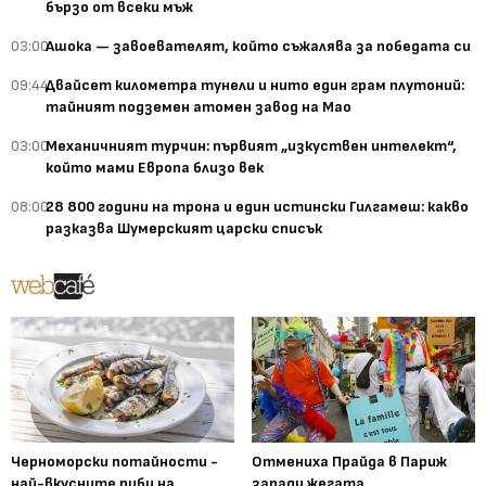
бързо от всеки мъж
03:00
Ашока — завоевателят, който съжалява за победата си
09:44
Двайсет километра тунели и нито един грам плутоний:
тайният подземен атомен завод на Мао
03:00
Механичният турчин: първият „изкуствен интелект“,
който мами Европа близо век
08:00
28 800 години на трона и един истински Гилгамеш: какво
разказва Шумерският царски списък
Черноморски потайности -
Отмениха Прайда в Париж
най-вкусните риби на
заради жегата