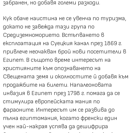
забранен, но добавя големи разходи.
Кук обаче наистина не се увенча по туризма,
докато не завежда тази група по
Средиземноморието. Встъпването в
експлоатация на Суецкия канал през 1869 г.
привлече неочакван брой нови посетители в
Египет. В същото време интересът на
християните към опознаването на
Свещената земя и околностите й добавя към
продажбите на билети. Напалеоновата
инвазия в Египет през 1798 г. помага да се
стимулира европейската мания по
фараоните. Интересът им се развива до
пълна египтомания, когато френски един
учен най-накрая успява да дешифрира