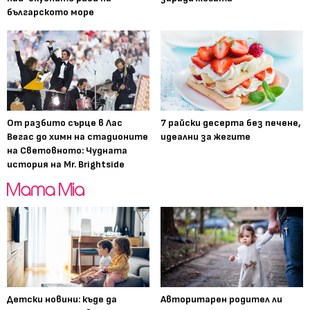
българското море
От разбито сърце в Лас
7 райски десерта без печене,
Вегас до химн на стадионите
идеални за жегите
на Световното: Чудната
история на Mr. Brightside
Детски новини: къде да
Авторитарен родител ли