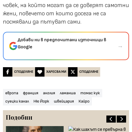
човек, на който могат да се доверят самотни
жени, повечето от които досега не са
посмявали да пътуват сами.
Добави ни в предпочитани източници в
→
Google
СПОДЕЛЯНЕ
ХАРЕСВА МИ
СПОДЕЛЯНЕ
европа
франция
англия
ламанша
томас кук
суецки канал
Ню Йорк
швейцария
Кайро
Подобни