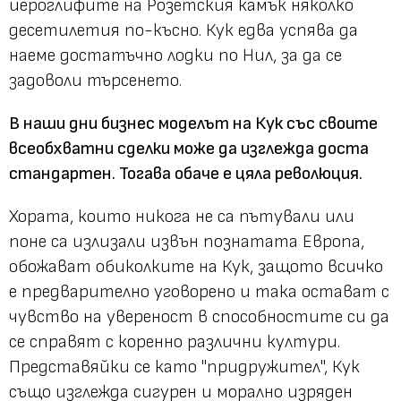
йероглифите на Розетския камък няколко
десетилетия по-късно. Кук едва успява да
наеме достатъчно лодки по Нил, за да се
задоволи търсенето.
В наши дни бизнес моделът на Кук със своите
всеобхватни сделки може да изглежда доста
стандартен. Тогава обаче е цяла революция.
Хората, които никога не са пътували или
поне са излизали извън познатата Европа,
обожават обиколките на Кук, защото всичко
е предварително уговорено и така остават с
чувство на увереност в способностите си да
се справят с коренно различни култури.
Представяйки се като "придружител", Кук
също изглежда сигурен и морално изряден