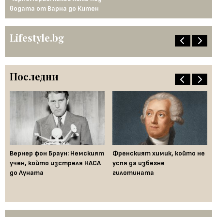
водата от Варна до Китен
Lifestyle.bg
Последни
ак
Вернер фон Браун: Немският
Френският химик, който не
Ха
във
учен, който изстреля НАСА
успя да избегне
не
до Луната
гилотината
ум