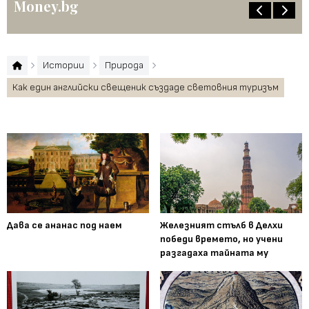
Money.bg
Истории
Природа
Как един английски свещеник създаде световния туризъм
Дава се ананас под наем
Железният стълб в Делхи
победи времето, но учени
разгадаха тайната му