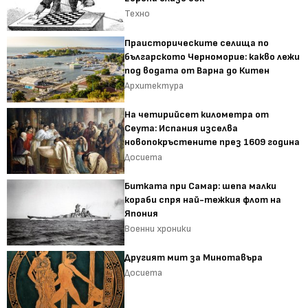
Техно
Праисторическите селища по
българското Черноморие: какво лежи
под водата от Варна до Китен
Архитектура
На четирийсет километра от
Сеута: Испания изселва
новопокръстените през 1609 година
Досиета
Битката при Самар: шепа малки
кораби спря най-тежкия флот на
Япония
Военни хроники
Другият мит за Минотавъра
Досиета