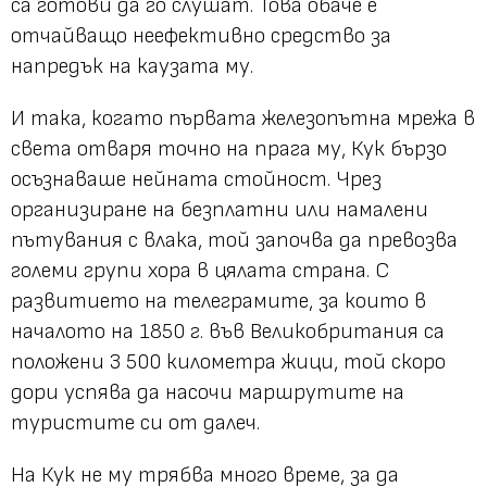
са готови да го слушат. Това обаче е
отчайващо неефективно средство за
напредък на каузата му.
И така, когато първата железопътна мрежа в
света отваря точно на прага му, Кук бързо
осъзнаваше нейната стойност. Чрез
организиране на безплатни или намалени
пътувания с влака, той започва да превозва
големи групи хора в цялата страна. С
развитието на телеграмите, за които в
началото на 1850 г. във Великобритания са
положени 3 500 километра жици, той скоро
дори успява да насочи маршрутите на
туристите си от далеч.
На Кук не му трябва много време, за да