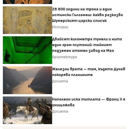
28 800 години на трона и един
истински Гилгамеш: какво разказва
Шумерският царски списък
Истории
Двайсет километра тунели и нито
един грам плутоний: тайният
подземен атомен завод на Мао
Архитектура
Железни врата – там, където Дунав
покорява планините
Досиета
Наполеон иска титлата — Франц II я
унищожава
Досиета