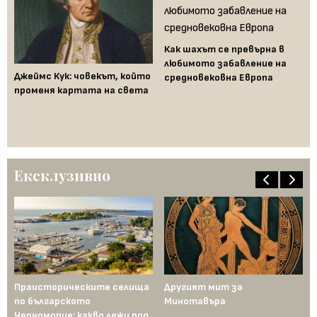
Как шахът се превърна в
любимото забавление на
Джеймс Кук: човекът, който
Ка
средновековна Европа
променя картата на света
на
ст
въ
къ
Ексклузивно
Праисторическите селища
Другият мит за
На
по българското
Минотавъра
Фр
Черноморие: какво лежи под