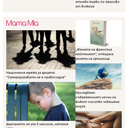
отново кърви по-красиво
от всякога
„Жената на френския
лейтенант“, отказала
ролята на грешница
Национална мрежа за децата:
"Саморазправата не е правосъдие"
Изследване:
съвременният начин на
живот съсипва човешкия
мозък
Дърпането на ухо Е насилие, напомня