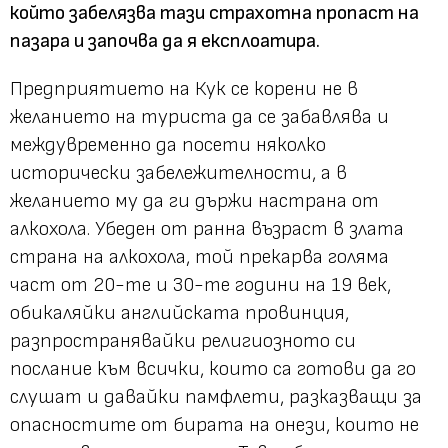
който забелязва тази страхотна пропаст на
пазара и започва да я експлоатира.
Предприятието на Кук се корени не в
желанието на туриста да се забавлява и
междувременно да посети няколко
исторически забележителности, а в
желанието му да ги държи настрана от
алкохола. Убеден от ранна възраст в злата
страна на алкохола, той прекарва голяма
част от 20-те и 30-те години на 19 век,
обикаляйки английската провинция,
разпространявайки религиозното си
послание към всички, които са готови да го
слушат и давайки памфлети, разказващи за
опасностите от бирата на онези, които не