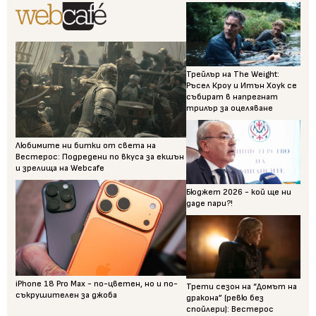
Трейлър на The Weight:
Ръсел Кроу и Итън Хоук се
събират в напрегнат
трилър за оцеляване
Любимите ни битки от света на
Вестерос: Подредени по вкуса за екшън
и зрелища на Webcafe
Бюджет 2026 - кой ще ни
даде пари?!
iPhone 18 Pro Max - по-цветен, но и по-
Трети сезон на “Домът на
съкрушителен за джоба
дракона” (ревю без
спойлери): Вестерос