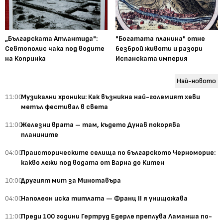
„Българската Атлантида":
"Богатата планина" отне
Севтополис чака под водите
безброй животи и разори
на Копринка
Испанската империя
Най-новото
11:00
Музикални хроники: Как възникна най-големият хеви
метъл фестивал в света
11:00
Железни врата – там, където Дунав покорява
планините
04:00
Праисторическите селища по българското Черноморие:
какво лежи под водата от Варна до Китен
10:00
Другият мит за Минотавъра
04:00
Наполеон иска титлата — Франц II я унищожава
11:00
Преди 100 години Гертруд Едерле преплува Ламанша по-