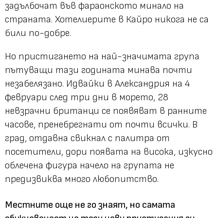
задълбочат във фараонското минало на
страната. Хотелиерите в Кайро никога не са
били по-добре.
Но пристигането на най-значимата група
пътуващи тази годината минава почти
незабелязано. Идвайки в Александрия на 4
февруари след три дни в морето, 28
невзрачни британци се появяват в ранните
часове, пренебрегнати от почти всички. В
град, отдавна свикнал с палитра от
посетители, дори появата на висока, изкусно
облечена фигура начело на групата не
предизвиква много любопитство.
Местните още не го знаят, но самата