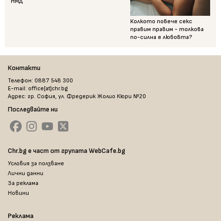
НМД
Колкото повече секс
правим правим - толкова
по-силна е любовта?
Контакти
Телефон: 0887 548 300
E-mail: office[at]chr.bg
Адрес: гр. София, ул. Фредерик Жолио Кюри №20
Последвайте ни
Chr.bg е част от групата WebCafe.bg
Условия за ползване
Лични данни
За реклама
Новини
Реклама