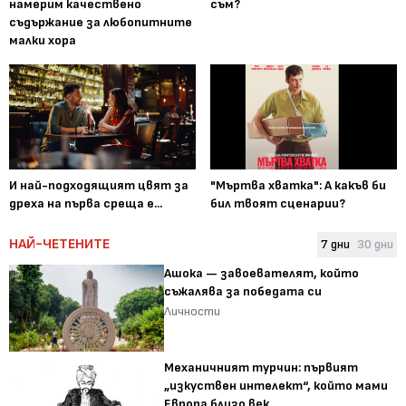
намерим качествено
съм?
съдържание за любопитните
малки хора
И най-подходящият цвят за
"Мъртва хватка": А какъв би
дреха на първа среща е...
бил твоят сценарии?
НАЙ-ЧЕТЕНИТЕ
7 дни
30 дни
Ашока — завоевателят, който
съжалява за победата си
Личности
Механичният турчин: първият
„изкуствен интелект“, който мами
Европа близо век