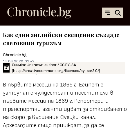
Как един английски свещеник създаде
световния туризъм
Chronicle.bg
15.06.2020, 07:43
Снимка: Unknown author / CC BY-SA
(http://creativecommons.org/licenses/by-sa/3.0/)
В първите месеци на 1869 г. Египет е
затрупан с чуждестранни посетители в
първите месеци на 1869 г. Репортери и
транспортни агенти идват за откриването
на скоро завършения Суецки канал.
Археолозите също прииждат, за да се