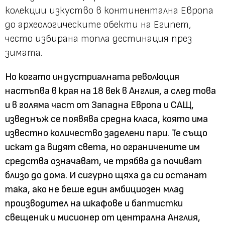
колекции изкуство в континентална Европа
до археологическите обекти на Египет,
често избирана топла дестинация през
зимата.
Но когато индустриалната революция
настъпва в края на 18 век в Англия, а след това
и в голяма част от Западна Европа и САЩ,
изведнъж се появява средна класа, която има
известно количество заделени пари. Те също
искат да видят света, но ограничените им
средства означават, че трябва да почиват
близо до дома. И сигурно щяха да си останат
така, ако не беше един амбициозен млад
производител на шкафове и баптистки
свещеник и мисионер от централна Англия,