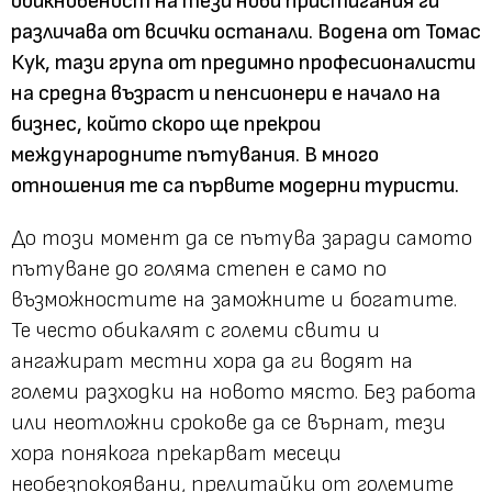
обикновеност на тези нови пристигания ги
различава от всички останали. Водена от Томас
Кук, тази група от предимно професионалисти
на средна възраст и пенсионери е начало на
бизнес, който скоро ще прекрои
международните пътувания. В много
отношения те са първите модерни туристи.
До този момент да се пътува заради самото
пътуване до голяма степен е само по
възможностите на заможните и богатите.
Те често обикалят с големи свити и
ангажират местни хора да ги водят на
големи разходки на новото място. Без работа
или неотложни срокове да се върнат, тези
хора понякога прекарват месеци
необезпокоявани, прелитайки от големите