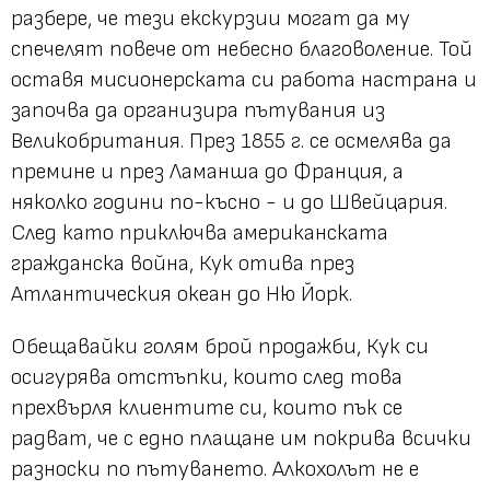
разбере, че тези екскурзии могат да му
спечелят повече от небесно благоволение. Той
оставя мисионерската си работа настрана и
започва да организира пътувания из
Великобритания. През 1855 г. се осмелява да
премине и през Ламанша до Франция, а
няколко години по-късно - и до Швейцария.
След като приключва американската
гражданска война, Кук отива през
Атлантическия океан до Ню Йорк.
Обещавайки голям брой продажби, Кук си
осигурява отстъпки, които след това
прехвърля клиентите си, които пък се
радват, че с едно плащане им покрива всички
разноски по пътуването. Алкохолът не е