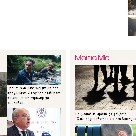
Трейлър на The Weight: Ръсел
Кроу и Итън Хоук се събират
в напрегнат трилър за
оцеляване
Национална мрежа за децата:
"Саморазправата не е правосъди
 и