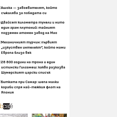
0
Ашока — завоевателят, който
съжалява за победата си
4
Двайсет километра тунели и нито
един грам плутоний: тайният
подземен атомен завод на Мао
0
Механичният турчин: първият
„изкуствен интелект“, който мами
Европа близо век
0
28 800 години на трона и един
истински Гилгамеш: какво разказва
Шумерският царски списък
7
Битката при Самар: шепа малки
кораби спря най-тежкия флот на
Япония