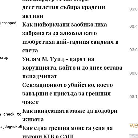
десетилетия събира крадени
03:0
антики
Как нюйоркчани заобиколиха
09:4
забраната за алкохол като
изобретиха най-гадния сандвич в
света
03:0
Уилям М. Туид - царят на
корупцията, който и до днес остава
08:0
ненадминат
Сензационното убийство, което
завърши с присъда за грешния
03:1
човек
Как пандемията може да подобри
живота
Как една грешна монета успя да
изгори КГБ в САЩ