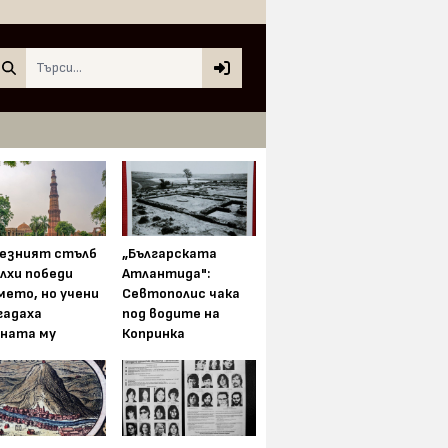
Search
езният стълб
„Българската
елхи победи
Атлантида":
мето, но учени
Севтополис чака
гадаха
под водите на
ната му
Копринка