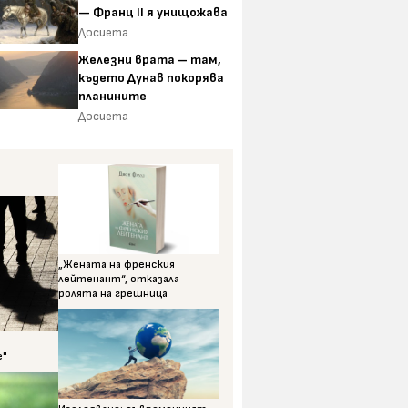
— Франц II я унищожава
Досиета
Железни врата – там,
където Дунав покорява
планините
Досиета
„Жената на френския
лейтенант“, отказала
ролята на грешница
е"