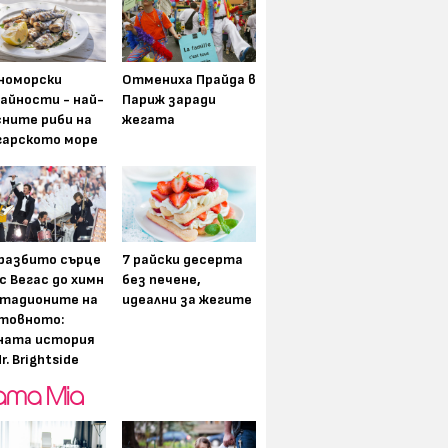
номорски
Отмениха Прайда в
айности - най-
Париж заради
сните риби на
жегата
гарското море
разбито сърце
7 райски десерта
с Вегас до химн
без печене,
стадионите на
идеални за жегите
товното:
ната история
r. Brightside