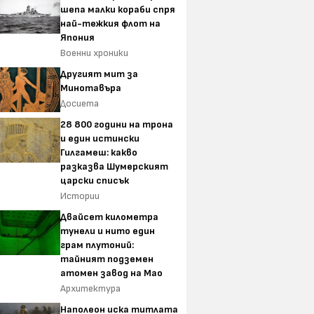
шепа малки кораби спря
най-тежкия флот на
Япония
Военни хроники
Другият мит за
Минотавъра
Досиета
28 800 години на трона
и един истински
Гилгамеш: какво
разказва Шумерският
царски списък
Истории
Двайсет километра
тунели и нито един
грам плутоний:
тайният подземен
атомен завод на Мао
Архитектура
Наполеон иска титлата