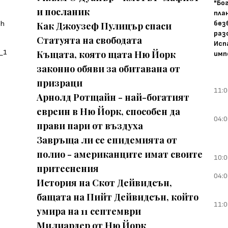
"Бо
и посланик
пла
без
Как Джоузеф Пулицър спаси
раз
Статуята на свободата
Исп
Къщата, която щатa Ню Йорк
имп
законно обяви за обитавана от
призраци
11:0
Арнолд Ротщайн - най-богатият
евреин в Ню Йорк, способен да
04:0
прави пари от въздуха
Завръща ли се епидемията от
полио - американците имат своите
10:0
притеснения
04:0
История на Скот Дейвидсън,
бащата на Пийт Дейвидсън, който
11:0
умира на 11 септември
Милиардер от Ню Йорк