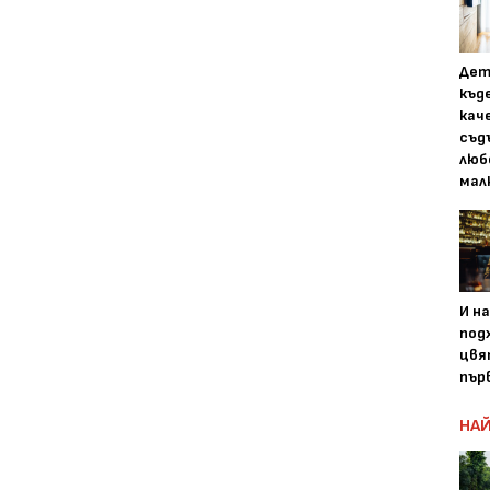
Дет
къд
кач
съд
люб
мал
И н
под
цвя
първ
НАЙ