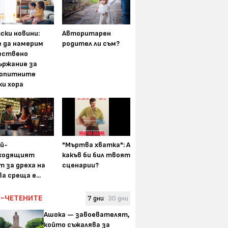
ски новини:
Авторитарен
е да намерим
родител ли съм?
ествено
ържание за
опитните
ки хора
ай-
"Мъртва хватка": А
ходящият
какъв би бил твоят
т за дреха на
сценарии?
а среща е...
-ЧЕТЕНИТЕ
7 дни
30 дни
Ашока — завоевателят,
който съжалява за