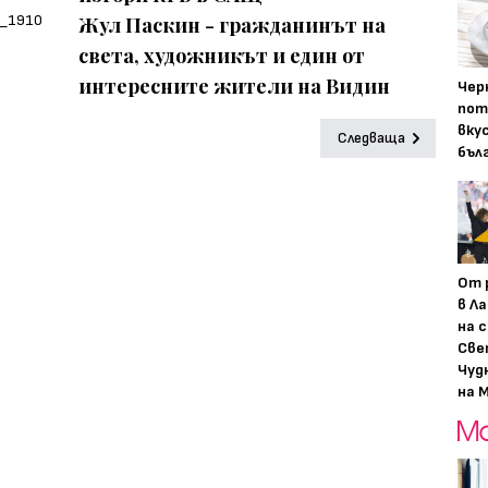
Жул Паскин - гражданинът на
света, художникът и един от
интересните жители на Видин
Чер
пот
вку
Следваща
бъл
От 
в Ла
на 
Све
Чуд
на M