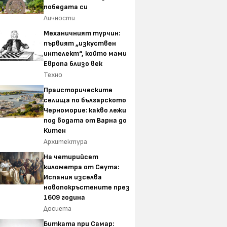
победата си
Личности
Механичният турчин:
първият „изкуствен
интелект“, който мами
Европа близо век
Техно
Праисторическите
селища по българското
Черноморие: какво лежи
под водата от Варна до
Китен
Архитектура
На четирийсет
километра от Сеута:
Испания изселва
новопокръстените през
1609 година
Досиета
Битката при Самар: