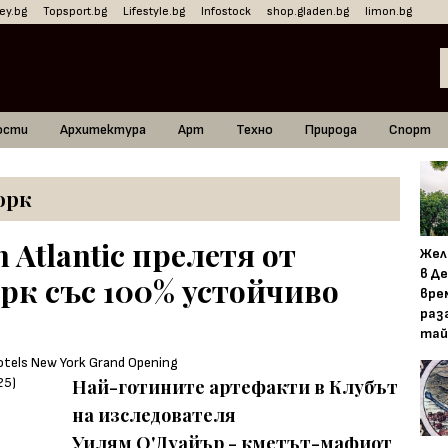
ey.bg
Topsport.bg
Lifestyle.bg
Infostock
shop.gladen.bg
limon.bg
ости
Архитектура
Арт
Техно
Природа
Спорт
орк
 Atlantic прелетя от
Жел
в Д
рк със 100% устойчиво
вре
раз
тай
Най-готините артефакти в Клубът
на изследователя
Уилям О'Дуайър - кметът-мафиот