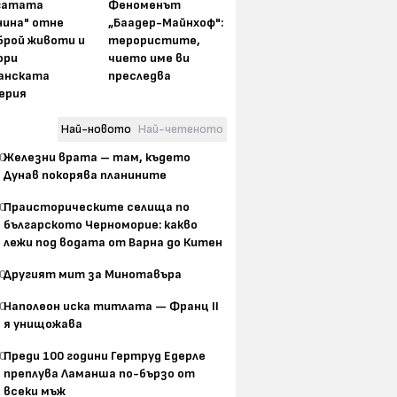
гатата
Феноменът
нина" отне
„Баадер-Майнхоф":
брой животи и
терористите,
ори
чието име ви
анската
преследва
ерия
Най-новото
Най-четеното
0
Железни врата – там, където
Дунав покорява планините
0
Праисторическите селища по
българското Черноморие: какво
лежи под водата от Варна до Китен
0
Другият мит за Минотавъра
0
Наполеон иска титлата — Франц II
я унищожава
0
Преди 100 години Гертруд Едерле
преплува Ламанша по-бързо от
всеки мъж