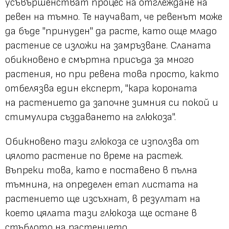
усъвършенстват процес на отглеждане на
ревен на тъмно. Те научават, че ревенът може
да бъде "принуден" да расте, като още младо
растение се изложи на замръзване. Сланата
обикновено е смъртна присъда за много
растения, но при ревена това просто, както
отбелязва един експерт, "кара короната
на растението да започне зимния си покой и
стимулира създаването на глюкоза".
Обикновено тази глюкоза се използва от
цялото растение по време на растеж.
Въпреки това, като е поставено в пълна
тъмнина, на определен етап листата на
растението ще изсъхнат, в резултат на
което цялата тази глюкоза ще остане в
стъблото на растението.