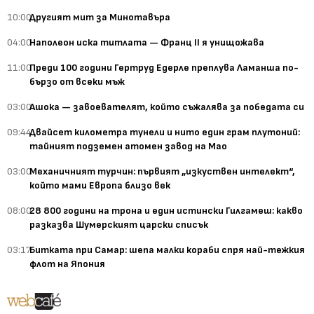
10:00
Другият мит за Минотавъра
04:00
Наполеон иска титлата — Франц II я унищожава
11:00
Преди 100 години Гертруд Едерле преплува Ламанша по-
бързо от всеки мъж
03:00
Ашока — завоевателят, който съжалява за победата си
09:44
Двайсет километра тунели и нито един грам плутоний:
тайният подземен атомен завод на Мао
03:00
Механичният турчин: първият „изкуствен интелект“,
който мами Европа близо век
08:00
28 800 години на трона и един истински Гилгамеш: какво
разказва Шумерският царски списък
03:17
Битката при Самар: шепа малки кораби спря най-тежкия
флот на Япония