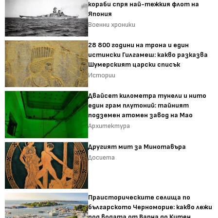
кораби спря най-тежкия флот на
Япония
Военни хроники
28 800 години на трона и един
истински Гилгамеш: какво разказва
Шумерският царски списък
Истории
Двайсет километра тунели и нито
един грам плутоний: тайният
подземен атомен завод на Мао
Архитектура
Другият мит за Минотавъра
Досиета
Праисторическите селища по
българското Черноморие: какво лежи
под водата от Варна до Китен