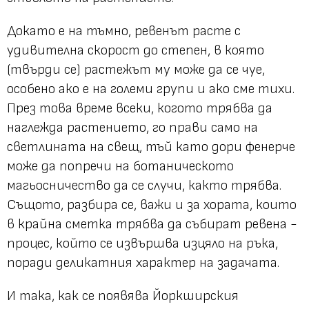
Докато е на тъмно, ревенът расте с
удивителна скорост до степен, в която
(твърди се) растежът му може да се чуе,
особено ако е на големи групи и ако сме тихи.
През това време всеки, когото трябва да
наглежда растението, го прави само на
светлината на свещ, тъй като дори фенерче
може да попречи на ботаническото
магьосничество да се случи, както трябва.
Същото, разбира се, важи и за хората, които
в крайна сметка трябва да събират ревена -
процес, който се извършва изцяло на ръка,
поради деликатния характер на задачата.
И така, как се появява Йоркширския