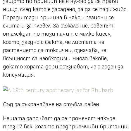
защото по принцип не е нужно да се прави
нищо, след като е засадено, за да се пази живо.
Поради тази причина в някои региони се
счита и за плевел. За съжаление, ревенът,
отглеждан по този начин, е малко кисел,
което, заедно с факта, че листата на
растението са токсични, означава, че
всъщност са необходими много векове,
докато хората дори осъзнават, че е годен за
консумация.
Съд за съхраняване на стъбла ревен
Нещата започват да се променят някъде
през 17 век, когато предприемчиви британци