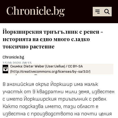
Йоркширския триъгълник с ревен -
историята на едно много сладко
токсично растение
Chronicle.bg
15.09.2020, 08:15
Снимка: Dieter Weber (User:Uellue) / CC BY-SA
(http://creativecommons.org/licenses/by-sa/3.0/)
В английския окръг Йоркшир има малък
участък от 9 квадратни мили земя, известен
с името Йоркширския триъгълник с ревен.
Както подсказва името, тази област е
известна с производството на почти целия