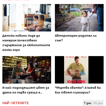
Детски новини: къде да
Авторитарен родител ли
намерим качествено
съм?
съдържание за любопитните
малки хора
И най-подходящият цвят за
"Мъртва хватка": А какъв би
дреха на първа среща е...
бил твоят сценарии?
НАЙ-ЧЕТЕНИТЕ
7 дни
30 дни