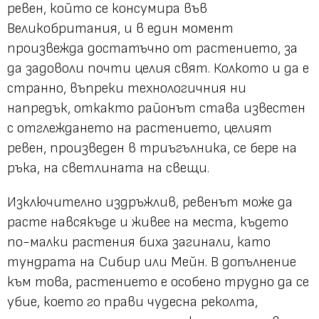
ревен, който се консумира във
Великобритания, и в един момент
произвежда достатъчно от растението, за
да задоволи почти целия свят. Колкото и да е
странно, въпреки технологичния ни
напредък, откакто районът става известен
с отглеждането на растението, целият
ревен, произведен в триъгълника, се бере на
ръка, на светлината на свещи.
Изключително издръжлив, ревенът може да
расте навсякъде и живее на места, където
по-малки растения биха загинали, като
тундрата на Сибир или Мейн. В допълнение
към това, растението е особено трудно да се
убие, което го прави чудесна реколта,