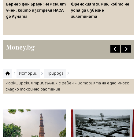
Вернер фон Браун: Немският
Френският химик, който не
Ха
във
учен, който изстреля НАСА
успя да избегне
не
до Луната
гилотината
ум
Money.bg
Истории
Природа
Йоркширския триъгълник с ревен - историята на едно много
сладко токсично растение