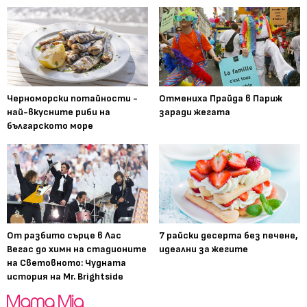
Черноморски потайности -
Отмениха Прайда в Париж
най-вкусните риби на
заради жегата
българското море
От разбито сърце в Лас
7 райски десерта без печене,
Вегас до химн на стадионите
идеални за жегите
на Световното: Чудната
история на Mr. Brightside