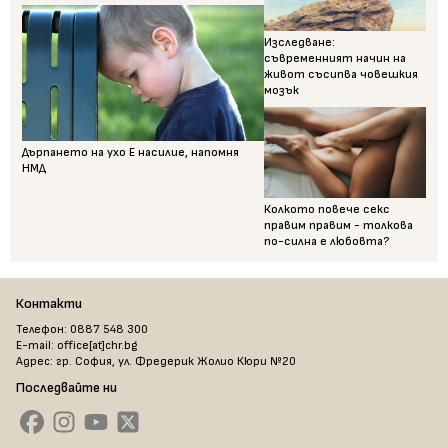
Изследване:
съвременният начин на
живот съсипва човешкия
мозък
Дърпането на ухо Е насилие, напомня
НМД
Колкото повече секс
правим правим - толкова
по-силна е любовта?
Контакти
Телефон: 0887 548 300
E-mail: office[at]chr.bg
Адрес: гр. София, ул. Фредерик Жолио Кюри №20
Последвайте ни