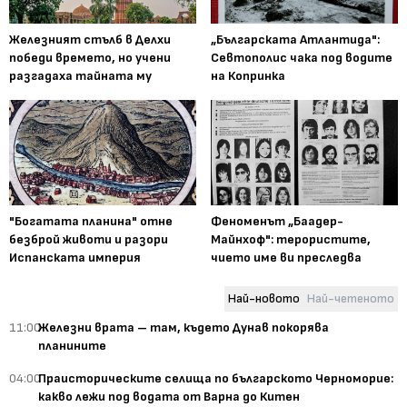
Железният стълб в Делхи
„Българската Атлантида":
победи времето, но учени
Севтополис чака под водите
разгадаха тайната му
на Копринка
"Богатата планина" отне
Феноменът „Баадер-
безброй животи и разори
Майнхоф": терористите,
Испанската империя
чието име ви преследва
Най-новото
Най-четеното
11:00
Железни врата – там, където Дунав покорява
планините
04:00
Праисторическите селища по българското Черноморие:
какво лежи под водата от Варна до Китен