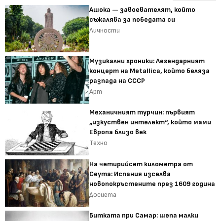
Ашока — завоевателят, който
съжалява за победата си
Личности
Музикални хроники: Легендарният
концерт на Metallica, който беляза
разпада на СССР
Арт
Механичният турчин: първият
„изкуствен интелект“, който мами
Европа близо век
Техно
На четирийсет километра от
Сеута: Испания изселва
новопокръстените през 1609 година
Досиета
Битката при Самар: шепа малки