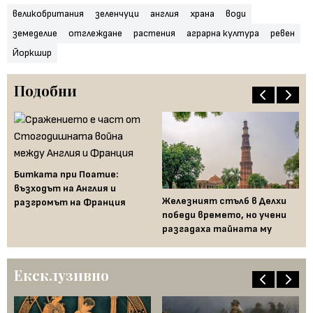
великобритания
зеленчуци
англия
храна
води
земеделие
отглеждане
растения
аграрна култура
ревен
Йоркшир
Подобни
Битката при Поатие:
Не
възходът на Англия и
ме
Железният стълб в Делхи
разгромът на Франция
ку
дя
победи времето, но учени
разгадаха тайната му
Ексклузивно