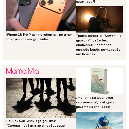
даде пари?!
iPhone 18 Pro Max - по-цветен, но и по-
Трети сезон на “Домът на
съкрушителен за джоба
дракона” (ревю без
спойлери): Вестерос
отново кърви по-красиво
от всякога
„Жената на френския
лейтенант“, отказала
ролята на грешница
Национална мрежа за децата:
"Саморазправата не е правосъдие"