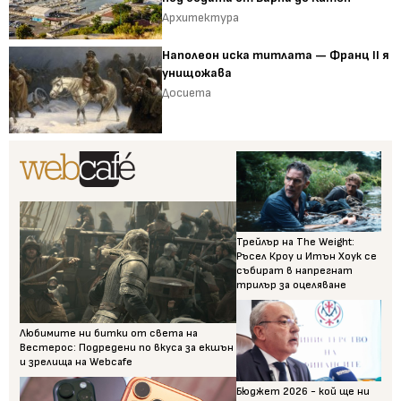
Архитектура
Наполеон иска титлата — Франц II я
унищожава
Досиета
Трейлър на The Weight:
Ръсел Кроу и Итън Хоук се
събират в напрегнат
трилър за оцеляване
Любимите ни битки от света на
Вестерос: Подредени по вкуса за екшън
и зрелища на Webcafe
Бюджет 2026 - кой ще ни