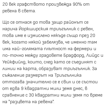
20 век графството произвежда 90% от
ревена в света.
Що се отнася до това защо районът се
нарича Йоркширския триъгълник с ревен,
това име е измислено някъде също през 20
век, когато някой забелязва, че именно там
има най-голямата плътност на фермери и
по-точно между градовете Брадфорд, Лийдс и
Уейкфийлд, които, след като се съединят с
линии на карта, образуват триъгълник. За
съжаление размерът на Триъгълника
оттогава значително се е свил и се състои
от едва 9 квадратни мили земя днес, в
сравнение с 30 квадратни мили земя по време
на "разцвета на ревена".