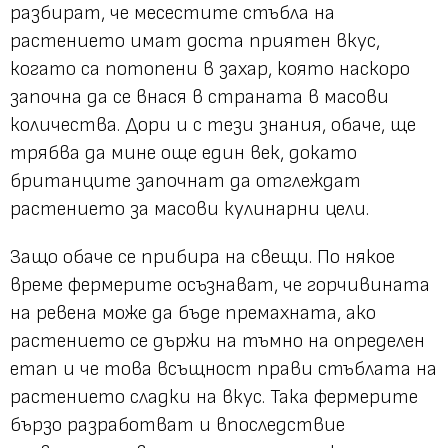
разбират, че месестите стъбла на
растението имат доста приятен вкус,
когато са потопени в захар, която наскоро
започна да се внася в страната в масови
количества. Дори и с тези знания, обаче, ще
трябва да мине още един век, докато
британците започнат да отглеждат
растението за масови кулинарни цели.
Защо обаче се прибира на свещи. По някое
време фермерите осъзнават, че горчивината
на ревена може да бъде премахната, ако
растението се държи на тъмно на определен
етап и че това всъщност прави стъблата на
растението сладки на вкус. Така фермерите
бързо разработват и впоследствие