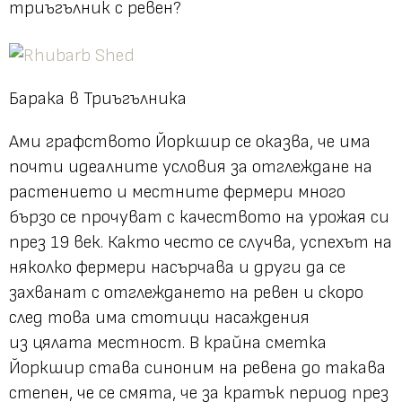
триъгълник с ревен?
Барака в Триъгълника
Ами графството Йоркшир се оказва, че има
почти идеалните условия за отглеждане на
растението и местните фермери много
бързо се прочуват с качеството на урожая си
през 19 век. Както често се случва, успехът на
няколко фермери насърчава и други да се
захванат с отглеждането на ревен и скоро
след това има стотици насаждения
из цялата местност. В крайна сметка
Йоркшир става синоним на ревена до такава
степен, че се смята, че за кратък период през