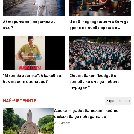
Авторитарен родител ли
И най-подходящият цвят за
съм?
дреха на първа среща е...
"Мъртва хватка": А какъв би
Фестивален Пловдив и
бил твоят сценарии?
готови ли сме за повече
туризъм?
НАЙ-ЧЕТЕНИТЕ
7 дни
30 дни
Ашока — завоевателят, който
съжалява за победата си
Личности