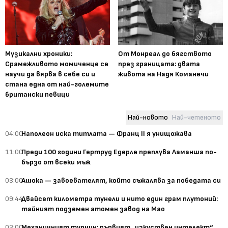
Музикални хроники:
От Монреал до бягството
Срамежливото момиченце се
през границата: двата
научи да вярва в себе си и
живота на Надя Команечи
стана една от най-големите
британски певици
Най-новото
Най-четеното
04:00
Наполеон иска титлата — Франц II я унищожава
11:00
Преди 100 години Гертруд Едерле преплува Ламанша по-
бързо от всеки мъж
03:00
Ашока — завоевателят, който съжалява за победата си
09:44
Двайсет километра тунели и нито един грам плутоний:
тайният подземен атомен завод на Мао
03:00
Механичният турчин: първият „изкуствен интелект“,