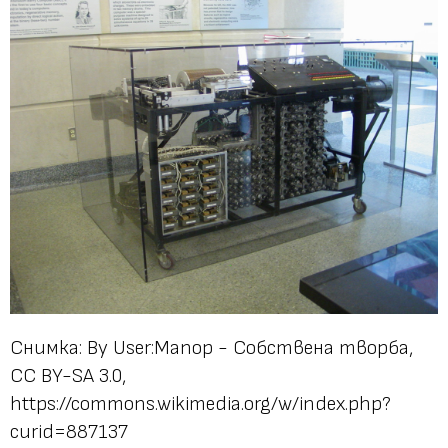
Снимка: By User:Manop - Собствена творба,
CC BY-SA 3.0,
https://commons.wikimedia.org/w/index.php?
curid=887137