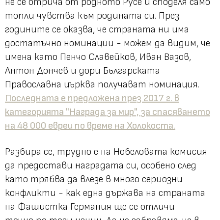
не се отрича от родното Русе и споделя само
топли чувства към родината си. През
годините се оказва, че страната ни има
достатъчно номинации - можем да видим, че
имена като Пенчо Славейков, Иван Вазов,
Антон Дончев и дори Българската
Православна църква получават номинация.
Последната е предложена през 2017 г. в
категорията "Награда за мир", за спасяването
на 48 000 евреи по време на Холокоста.
Разбира се, трудно е на Нобеловата комисия
да предостави наградата си, особено след
като трябва да влезе в много сериозни
конфликти - как една държава на страната
на Фашистка Германия ще се отличи