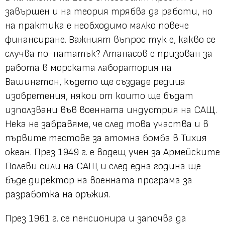
завършен и на теория трябва да работи, но
на практика е необходимо малко повече
финансиране. Важният въпрос тук е, какво се
случва по-нататък? Атанасов е призован за
работа в морската лаборатория на
Вашингтон, където ще създаде редица
изобретения, някои от които ще бъдат
използвани във военната индустрия на САЩ.
Нека не забравяме, че след това участва и в
първите тестове за атомна бомба в Тихия
океан. През 1949 г. е водещ учен за Армейските
Полеви сили на САЩ и след една година ще
бъде директор на военната програма за
разработка на оръжия.
През 1961 г. се пенсионира и започва да