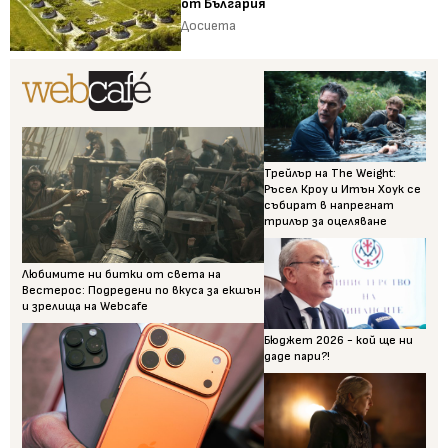
от България
Досиета
Трейлър на The Weight:
Ръсел Кроу и Итън Хоук се
събират в напрегнат
трилър за оцеляване
Любимите ни битки от света на
Вестерос: Подредени по вкуса за екшън
и зрелища на Webcafe
Бюджет 2026 - кой ще ни
даде пари?!