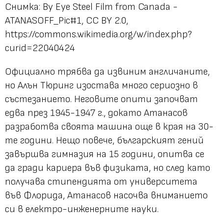
Снимка: By Eye Steel Film from Canada -
ATANASOFF_Pic#1, CC BY 2.0,
https://commons.wikimedia.org/w/index.php?
curid=22040424
Официално трябва да извиним англичаните,
но Алън Тюринг изостава много сериозно в
състезанието. Неговите опити започват
едва през 1945-1947 г., докато Атанасов
разработва своята машина още в края на 30-
те години. Нещо повече, българският гений
завършва гимназия на 15 години, опитва се
да гради кариера във физиката, но след като
получава стипендията от университета
във Флорида, Атанасов насочва вниманието
си в електро-инженерните науки.