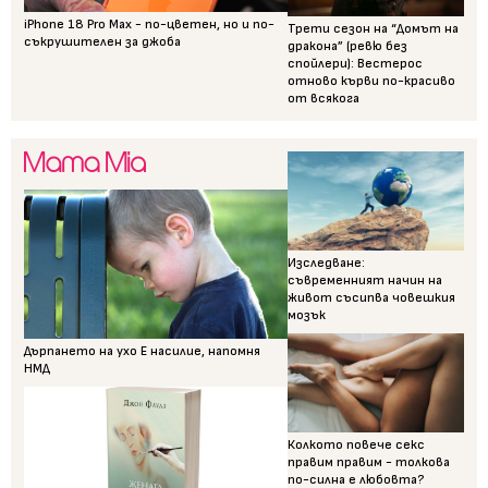
iPhone 18 Pro Max - по-цветен, но и по-
Трети сезон на “Домът на
съкрушителен за джоба
дракона” (ревю без
спойлери): Вестерос
отново кърви по-красиво
от всякога
Изследване:
съвременният начин на
живот съсипва човешкия
мозък
Дърпането на ухо Е насилие, напомня
НМД
Колкото повече секс
правим правим - толкова
по-силна е любовта?