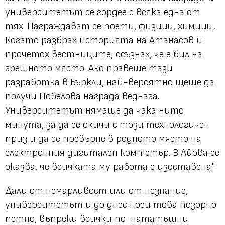
университетът се гордее с всяка една от
тях. Награждават се поети, физици, химици...
Когато разбрах историята на Атанасов и
прочетох вестниците, осъзнах, че е бил на
грешното място. Ако правеше тази
разработка в Бъркли, най-вероятно щеше да
получи Нобелова награда веднага.
Университетът нямаше да чака нито
минута, за да се окичи с този технологичен
приз и да се превърне в родното място на
електронния дигитален компютър. В Айова се
оказва, че всичката му работа е изоставена."
Дали от немарливост или от незнание,
университетът и до днес носи това позорно
петно, въпреки всички по-нататъшни