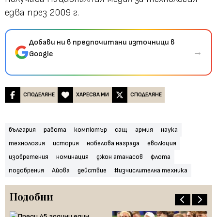
едва през 2009 г.
Добави ни в предпочитани източници в
→
Google
СПОДЕЛЯНЕ
ХАРЕСВА МИ
СПОДЕЛЯНЕ
българия
работа
компютър
сащ
армия
наука
технология
история
нобелова награда
еволюция
изобретения
номинация
джон атанасов
флота
подобрения
Айова
действие
#изчислителна техника
Подобни