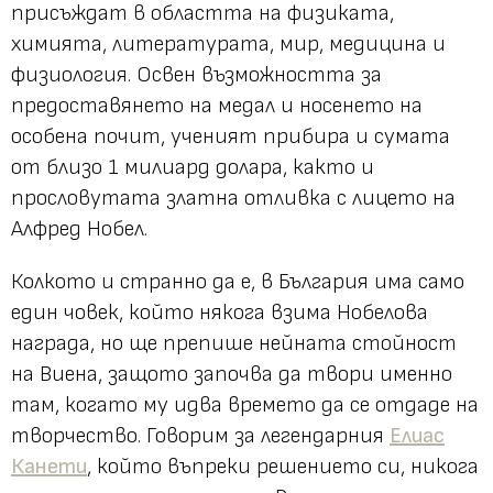
присъждат в областта на физиката,
химията, литературата, мир, медицина и
физиология. Освен възможността за
предоставянето на медал и носенето на
особена почит, ученият прибира и сумата
от близо 1 милиард долара, както и
прословутата златна отливка с лицето на
Алфред Нобел.
Колкото и странно да е, в България има само
един човек, който някога взима Нобелова
награда, но ще препише нейната стойност
на Виена, защото започва да твори именно
там, когато му идва времето да се отдаде на
творчество. Говорим за легендарния
Елиас
Канети
, който въпреки решението си, никога