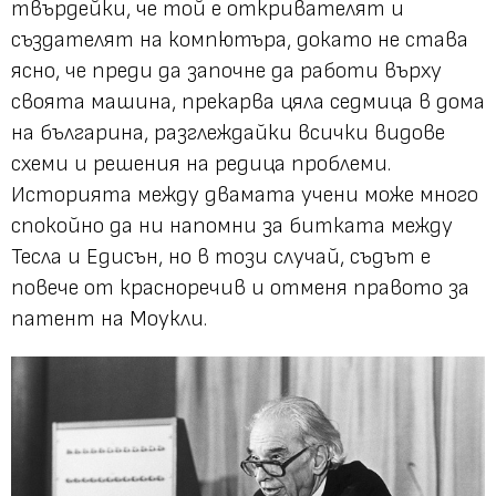
твърдейки, че той е откривателят и
създателят на компютъра, докато не става
ясно, че преди да започне да работи върху
своята машина, прекарва цяла седмица в дома
на българина, разглеждайки всички видове
схеми и решения на редица проблеми.
Историята между двамата учени може много
спокойно да ни напомни за битката между
Тесла и Едисън, но в този случай, съдът е
повече от красноречив и отменя правото за
патент на Моукли.