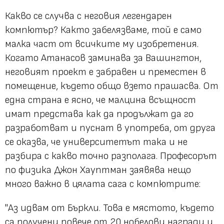
Какво се случва с неговия легендарен
компютър? Както забелязваме, той е само
малка част от всичките му изобретения.
Когато Атанасов заминава за Вашингтон,
неговият проект е забравен и преместен в
помещение, където общо взето прашасва. От
една страна е ясно, че малцина всъщност
имат представа как да продължат да го
разработват и пуснат в употреба, от друга
се оказва, че университетът така и не
разбира с какво точно разполага. Професорът
по физика Джон Хауптман заявява нещо
много важно в цялата сага с компютрите:
"Аз идвам от Бъркли. Това е мястото, където
са получени повече от 20 нобелови награди и