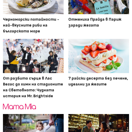
Черноморски потайности -
Отмениха Прайда в Париж
най-вкусните риби на
заради жегата
българското море
От разбито сърце в Лас
7 райски десерта без печене,
Вегас до химн на стадионите
идеални за жегите
на Световното: Чудната
история на Mr. Brightside