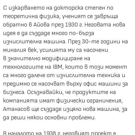
С изкарването на докторска степен по
теоретична физика, ученият се завръща
обратно в Айова през 1930 г. Неговата нова
идея е да създаде много по-бърза
изчислителна машина. През 30-те години на
миналия век, усилията му са насочени
в значително модифициране на
технологиите на IBM, които в този момент
са много далече от изчислителна техника и
предимно се насочват върху офис машини за
бизнеса. Осъзнавайки, че продуктите на
компанията имат физически ограничения,
Атанасов ще създаде изцяло нова машина, за
да реши някои основни проблеми.
В началото на 1938 г. неговият проект е