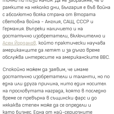
точно по този начин. Да не забравяме, че в
рамките на няколко дни, България е във война
с абсолютно всяка страна от Втората
световна война - Англия, САЩ, СССР и
Германия. Въпреки наличието и на
достатъчно изобретатели, включително и
Асен Йорданов,
който практически научава
американците да летят и за дълго време
обслужва интересите на американските ВВС.
Спокойно можем да заявим, че имаме
достатъчно изобретатели и таланти, но по
една или друга причина, нито един носител
на прословутата награда, която в последно
време се превърна в същински фарс и до
някаква степен може да се определи и
като бизнес. Една от най-сериозните