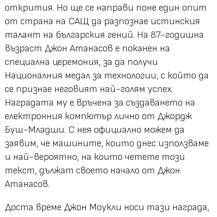
открития. Но ще се направи поне един опит
от страна на САЩ да разпознае истинския
талант на българския гений. На 87-годишна
възраст Джон Атанасов е поканен на
специална церемония, за да получи
Националния медал за технологии, с който да
се признае неговият най-голям успех.
Наградата му е връчена за създаването на
електронния компютър лично от Джордж
Буш-Младши. С нея официално можем да
заявим, че машините, които днес използваме
и най-вероятно, на които четете този
текст, дължат своето начало от Джон
Атанасов.
Доста време Джон Моукли носи тази награда,