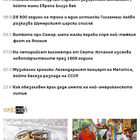
който мами Европа близо век
08:00
28 800 години на трона и един истински Гилгамеш: какво
разказва Шумерският царски списък
03:17
Битката при Самар: шепа малки кораби спря най-тежкия
флот на Япония
07:00
На четирийсет километра от Сеута: Испания изселва
новопокръстените през 1609 година
02:20
Музикални хроники: Легендарният концерт на Metallica,
който беляза разпада на СССР
12:47
Как обезглавен крал даде името на най-американското
питие