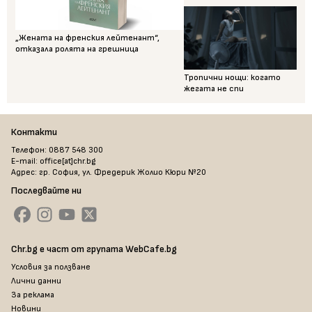
„Жената на френския лейтенант“,
отказала ролята на грешница
Тропични нощи: когато
жегата не спи
Контакти
Телефон: 0887 548 300
E-mail: office[at]chr.bg
Адрес: гр. София, ул. Фредерик Жолио Кюри №20
Последвайте ни
Chr.bg е част от групата WebCafe.bg
Условия за ползване
Лични данни
За реклама
Новини