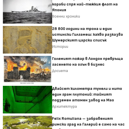
кораби спря най-тежкия флот на
Япония
Военни хроники
28 800 години на трона и един
истински Гилгамеш: какво разказва
Шумерският царски списък
Истории
Големият пожар в Лондон превръща
гасенето на огън в бизнес
Досиета
Двайсет километра тунели и нито
един грам плутоний: тайният
подземен атомен завод на Мао
Архитектура
Felix Romuliana – забравеният
римски град на Галерий е само на час