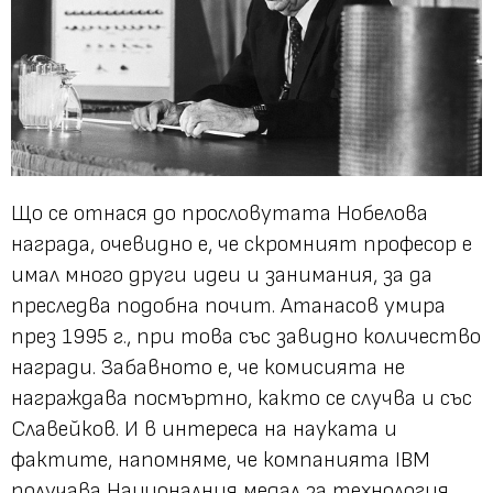
Що се отнася до прословутата Нобелова
награда, очевидно е, че скромният професор е
имал много други идеи и занимания, за да
преследва подобна почит. Атанасов умира
през 1995 г., при това със завидно количество
награди. Забавното е, че комисията не
награждава посмъртно, както се случва и със
Славейков. И в интереса на науката и
фактите, напомняме, че компанията IBM
получава Националния медал за технология