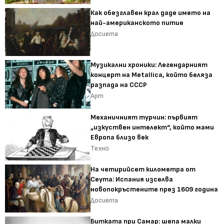
Как обезглавен крал даде името на
най-американското питие
Досиета
Музикални хроники: Легендарният
концерт на Metallica, който беляза
разпада на СССР
Арт
Механичният турчин: първият
„изкуствен интелект“, който мами
Европа близо век
Техно
На четирийсет километра от
Сеута: Испания изселва
новопокръстените през 1609 година
Досиета
Битката при Самар: шепа малки