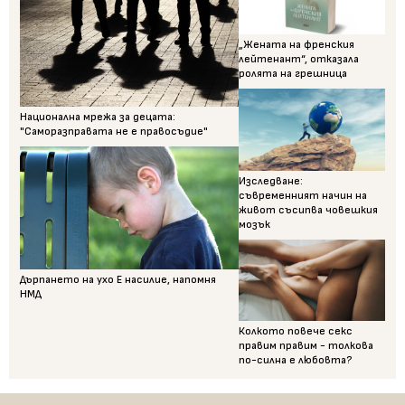
„Жената на френския
лейтенант“, отказала
ролята на грешница
Национална мрежа за децата:
"Саморазправата не е правосъдие"
Изследване:
съвременният начин на
живот съсипва човешкия
мозък
Дърпането на ухо Е насилие, напомня
НМД
Колкото повече секс
правим правим - толкова
по-силна е любовта?