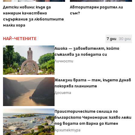
Детски новини: къде да
Авторитарен родител ли
намерим качествено
съм?
съдържание за любопитните
малки хора
НАЙ-ЧЕТЕНИТЕ
7 дни
30 дни
Ашока — завоевателят, който
съжалява за победата си
Личности
Железни врата – там, където Дунав
покорява планините
Досиета
Праисторическите селища по
българското Черноморие: какво лежи
под водата от Варна до Китен
Архитектура