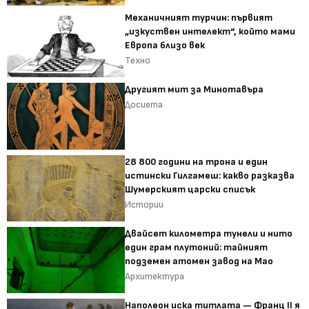
Механичният турчин: първият
„изкуствен интелект“, който мами
Европа близо век
Техно
Другият мит за Минотавъра
Досиета
28 800 години на трона и един
истински Гилгамеш: какво разказва
Шумерският царски списък
Истории
Двайсет километра тунели и нито
един грам плутоний: тайният
подземен атомен завод на Мао
Архитектура
Наполеон иска титлата — Франц II я