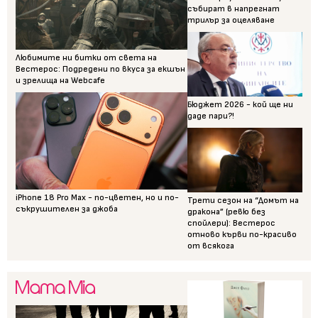
събират в напрегнат
трилър за оцеляване
Любимите ни битки от света на
Вестерос: Подредени по вкуса за екшън
и зрелища на Webcafe
Бюджет 2026 - кой ще ни
даде пари?!
iPhone 18 Pro Max - по-цветен, но и по-
Трети сезон на “Домът на
съкрушителен за джоба
дракона” (ревю без
спойлери): Вестерос
отново кърви по-красиво
от всякога