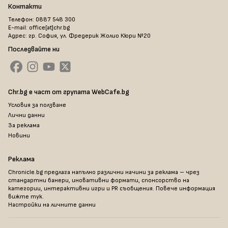
Контакти
Телефон: 0887 548 300
E-mail: office[at]chr.bg
Адрес: гр. София, ул. Фредерик Жолио Кюри №20
Последвайте ни
Chr.bg е част от групата WebCafe.bg
Условия за ползване
Лични данни
За реклама
Новини
Реклама
Chronicle.bg предлага напълно различни начини за реклама – чрез
стандартни банери, иновативни формати, спонсорство на
категории, интерактивни игри и PR съобщения. Повече информация
вижте тук
.
Настройки на личните данни