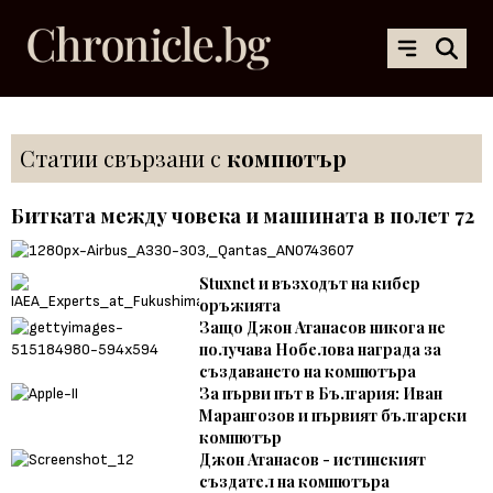
Статии свързани с
компютър
Битката между човекa и машината в полет 72
Stuxnet и възходът на кибер
оръжията
Защо Джон Атанасов никога не
получава Нобелова награда за
създаването на компютъра
За първи път в България: Иван
Марангозов и първият български
компютър
Джон Атанасов - истинският
създател на компютъра