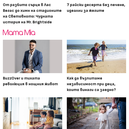
От разбито сърце в Лас
7 райски десерта без печене,
Вегас до химн на стадионите
идеални за жегите
на Световното: Чудната
история на Mr. Brightside
BuzzOver и тихата
Как да възпитаме
революция в нощния живот
независимост при деца,
които винаги са заедно?