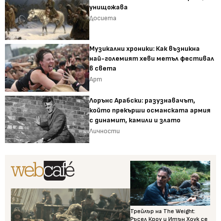
унищожава
Досиета
Музикални хроники: Как възникна
най-големият хеви метъл фестивал
в света
Арт
Лорънс Арабски: разузнавачът,
който прекърши османската армия
с динамит, камили и злато
Личности
Трейлър на The Weight:
Ръсел Кроу и Итън Хоук се