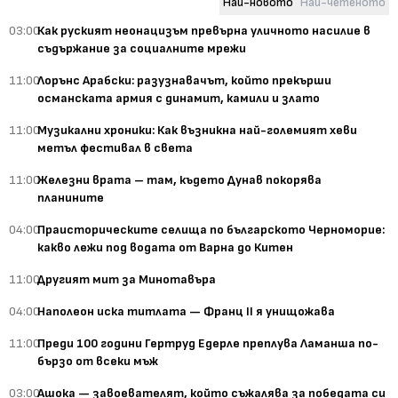
Най-новото
Най-четеното
03:00
Как руският неонацизъм превърна уличното насилие в
съдържание за социалните мрежи
11:00
Лорънс Арабски: разузнавачът, който прекърши
османската армия с динамит, камили и злато
11:00
Музикални хроники: Как възникна най-големият хеви
метъл фестивал в света
11:00
Железни врата – там, където Дунав покорява
планините
04:00
Праисторическите селища по българското Черноморие:
какво лежи под водата от Варна до Китен
11:00
Другият мит за Минотавъра
04:00
Наполеон иска титлата — Франц II я унищожава
11:00
Преди 100 години Гертруд Едерле преплува Ламанша по-
бързо от всеки мъж
03:00
Ашока — завоевателят, който съжалява за победата си