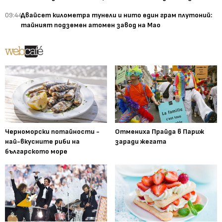
09:44
Двайсет километра тунели и нито един грам плутоний:
тайният подземен атомен завод на Мао
Черноморски потайности -
Отмениха Прайда в Париж
най-вкусните риби на
заради жегата
българското море