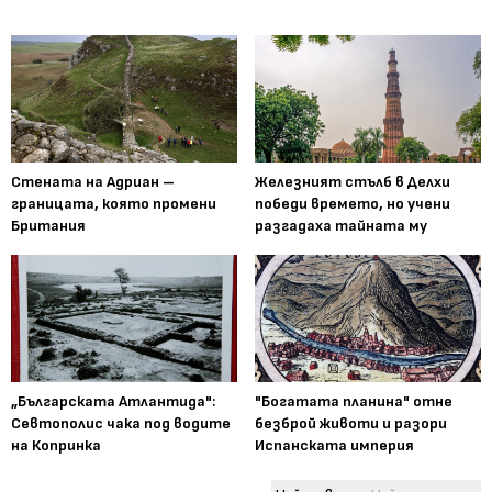
Стената на Адриан –
Железният стълб в Делхи
границата, която промени
победи времето, но учени
Британия
разгадаха тайната му
„Българската Атлантида":
"Богатата планина" отне
Севтополис чака под водите
безброй животи и разори
на Копринка
Испанската империя