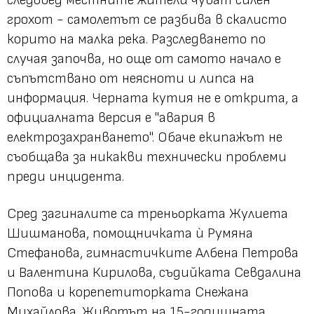
грохот - самолетът се разбива в скалисто
корито на малка река. Разследването по
случая започва, но още от самото начало е
съпътствано от неясноти и липса на
информация. Черната кутия не е открита, а
официалната версия е "авария в
електрозахранването". Обаче екипажът не
съобщава за никакви технически проблеми
преди инцидента.
Сред загиналите са треньорката Жулиета
Шишманова, помощничката ѝ Румяна
Стефанова, гимнастичките Албена Петрова
и Валентина Кирилова, съдийката Севдалина
Попова и корепетиторката Снежана
Михайлова. Животът на 15-годишната