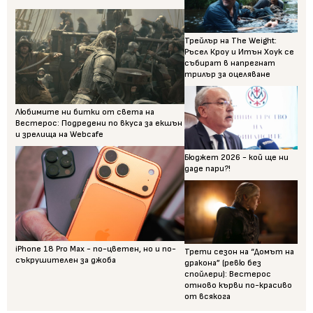
Трейлър на The Weight:
Ръсел Кроу и Итън Хоук се
събират в напрегнат
трилър за оцеляване
Любимите ни битки от света на
Вестерос: Подредени по вкуса за екшън
и зрелища на Webcafe
Бюджет 2026 - кой ще ни
даде пари?!
iPhone 18 Pro Max - по-цветен, но и по-
Трети сезон на “Домът на
съкрушителен за джоба
дракона” (ревю без
спойлери): Вестерос
отново кърви по-красиво
от всякога