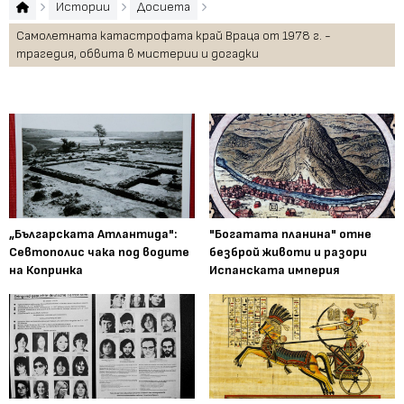
Истории
Досиета
Самолетната катастрофата край Враца от 1978 г. -
трагедия, обвита в мистерии и догадки
„Българската Атлантида":
"Богатата планина" отне
Севтополис чака под водите
безброй животи и разори
на Копринка
Испанската империя