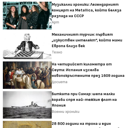
Музикални хроники: Легендарният
концерт на Metallica, който беляза
разпада на СССР
Арт
Механичният турчин: първият
„изкуствен интелект“, който мами
Европа близо век
Техно
На четирийсет километра от
Сеута: Испания изселва
новопокръстените през 1609 година
Досиета
Битката при Самар: шепа малки
кораби спря най-тежкия флот на
Япония
Военни хроники
28 800 години на трона и един