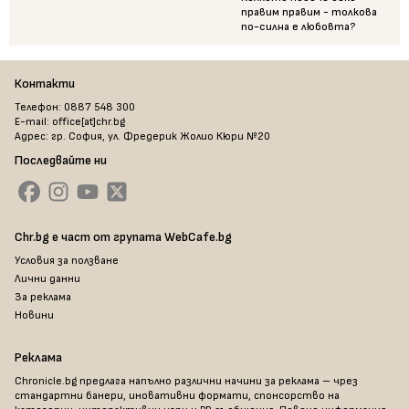
правим правим - толкова
по-силна е любовта?
Контакти
Телефон: 0887 548 300
E-mail: office[at]chr.bg
Адрес: гр. София, ул. Фредерик Жолио Кюри №20
Последвайте ни
Chr.bg е част от групата WebCafe.bg
Условия за ползване
Лични данни
За реклама
Новини
Реклама
Chronicle.bg предлага напълно различни начини за реклама – чрез
стандартни банери, иновативни формати, спонсорство на