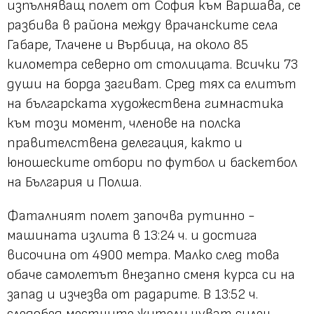
изпълняващ полет от София към Варшава, се
разбива в района между врачанските села
Габаре, Тлачене и Върбица, на около 85
километра северно от столицата. Всички 73
души на борда загиват. Сред тях са елитът
на българската художествена гимнастика
към този момент, членове на полска
правителствена делегация, както и
юношеските отбори по футбол и баскетбол
на България и Полша.
Фаталният полет започва рутинно -
машината излита в 13:24 ч. и достига
височина от 4900 метра. Малко след това
обаче самолетът внезапно сменя курса си на
запад и изчезва от радарите. В 13:52 ч.
следобед местните жители чуват силен