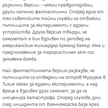
различни версии - някои правдоподобни,
други напълно фантастични. Според една от
тях съветските тайни служби са отвлекли
пътниците за експерименти с ядрени
устройства. Друга версия твърди, че
самолетът е бил взривен по заповед на
американския милиардер Арманд Хамър. Има и
предположения за терористичен акт със
заложена бомба.
Най-фантастичната версия разказва, че
пътниците са отведени на остров Муруроа в
Тихия океан за ядрени експерименти, а над
Враца е взривен друг самолет, за да се
инсценира катастрофа. Според слухове, дни
след инцидента от военноморска база край