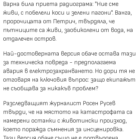
Варна била приета радиограма: "Ние сме
живи, с побелели коси и зелени пагони". Ванга,
пророчицата от Петрич, твърдяла, че
пътниците са живи, заобиколени от вода, на
отдалечен остров.
Най-достоверната версия обаче остава тази
за техническа повреда - предполагаема
авария в електрозахранването. Но дори тя не
отговаря на ключовия въпрос: защо екипажът
не съобщава за никакъв проблем?
Разследващият журналист Росен Русев
твърди, че на мястото на катастрофата са
намерени останки с животински произход,
което поражда съмнения за инсценировка.
Тази версия обаче също не е потвърдена.