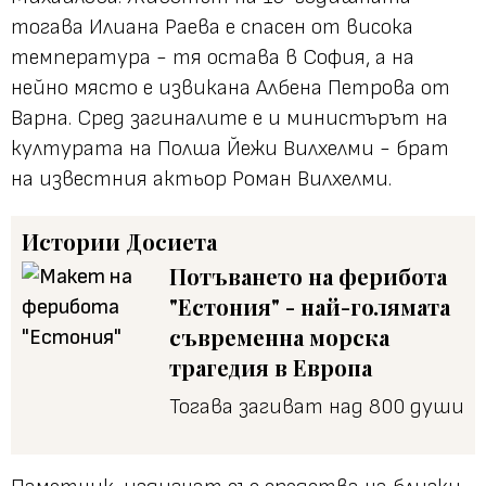
тогава Илиана Раева е спасен от висока
температура - тя остава в София, а на
нейно място е извикана Албена Петрова от
Варна. Сред загиналите е и министърът на
културата на Полша Йежи Вилхелми - брат
на известния актьор Роман Вилхелми.
Истории
Досиета
Потъването на ферибота
"Естония" - най-голямата
съвременна морска
трагедия в Европа
Тогава загиват над 800 души