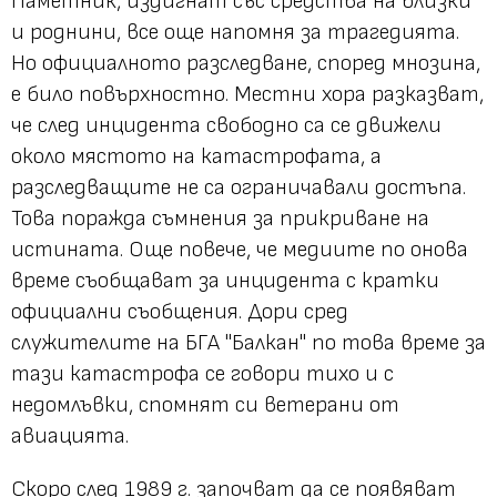
Паметник, издигнат със средства на близки
и роднини, все още напомня за трагедията.
Но официалното разследване, според мнозина,
е било повърхностно. Местни хора разказват,
че след инцидента свободно са се движели
около мястото на катастрофата, а
разследващите не са ограничавали достъпа.
Това поражда съмнения за прикриване на
истината. Още повече, че медиите по онова
време съобщават за инцидента с кратки
официални съобщения. Дори сред
служителите на БГА "Балкан" по това време за
тази катастрофа се говори тихо и с
недомлъвки, спомнят си ветерани от
авиацията.
Скоро след 1989 г. започват да се появяват