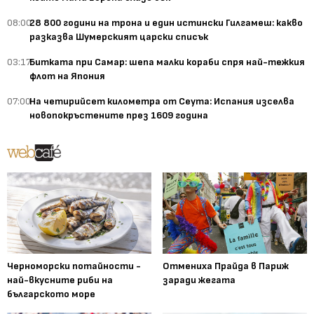
08:00
28 800 години на трона и един истински Гилгамеш: какво
разказва Шумерският царски списък
03:17
Битката при Самар: шепа малки кораби спря най-тежкия
флот на Япония
07:00
На четирийсет километра от Сеута: Испания изселва
новопокръстените през 1609 година
Черноморски потайности -
Отмениха Прайда в Париж
най-вкусните риби на
заради жегата
българското море