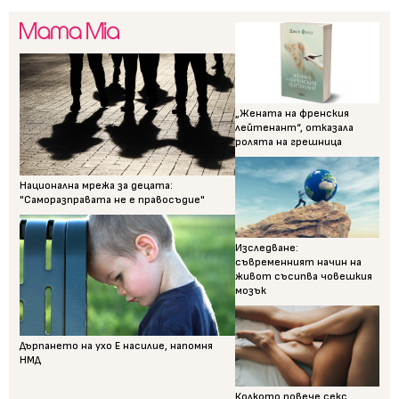
„Жената на френския
лейтенант“, отказала
ролята на грешница
Национална мрежа за децата:
"Саморазправата не е правосъдие"
Изследване:
съвременният начин на
живот съсипва човешкия
мозък
Дърпането на ухо Е насилие, напомня
НМД
Колкото повече секс