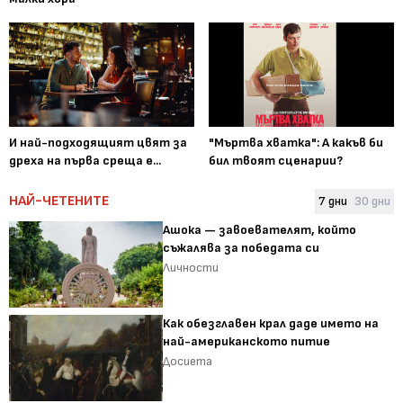
И най-подходящият цвят за
"Мъртва хватка": А какъв би
дреха на първа среща е...
бил твоят сценарии?
НАЙ-ЧЕТЕНИТЕ
7 дни
30 дни
Ашока — завоевателят, който
съжалява за победата си
Личности
Как обезглавен крал даде името на
най-американското питие
Досиета