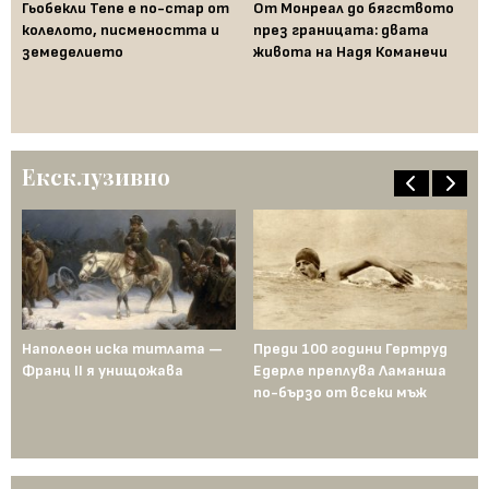
Гьобекли Тепе е по-стар от
От Монреал до бягството
колелото, писмеността и
през границата: двата
Яп
земеделието
живота на Надя Команечи
Ма
ко
си
Ексклузивно
Наполеон иска титлата —
Преди 100 години Гертруд
Аш
Франц II я унищожава
Едерле преплува Ламанша
ко
по-бързо от всеки мъж
по