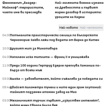
Феноменът „Баадер-
Най-голямата военна измама
Майнхоф": терористите,
на Древността и първият
чието име ви преследва
мирен договор в историята:
уроците на Кадеш
Най-новото
Най-четеното
04:00
Потъналите праисторически селища по българското
Черноморие: какво лежи под водата от Варна до Китен
10:00
Другият мит за Минотавъра
04:00
Наполеон иска титлата — Франц II я унищожава
11:00
Преди 100 години Гертруд Едерле преплува Ламанша по-
бързо от всеки мъж
03:00
Ашока — завоевателят, който съжалява за победата си
09:44
Двайсет километра тунели и нито един грам плутоний:
тайният подземен атомен завод на Мао
03:00
Механичният турчин: първият „изкуствен интелект“,
който мами Европа близо век