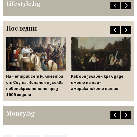
Lifestyle.bg
Последни
—
На четирийсет километра
Как обезглавен крал даде
Fe
от Сеута: Испания изселва
името на най-
за
новопокръстените през
американското питие
на
1609 година
Бъ
Money.bg