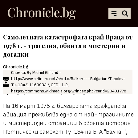
Самолетната катастрофата край Враца от
1978 г. - трагедия, обвита в мистерии и
догадки
Chronicle.bg
Снимка: By Michel Gilliand -
06.06.2025, 19:00
http://www.airliners.net/photo/Balkan---Bulgarian/Tupolev-
Tu-134/1116093/L/, GFDL 1.2,
https://commons.wikimedia.org/w/index.php?curid=20431778
На 16 март 1978 г. българската гражданска
авиация преживява една от най-трагичните
и мистериозни страници в своята история.
Пътнически самолет Ту-134 на БГА "Балкан",