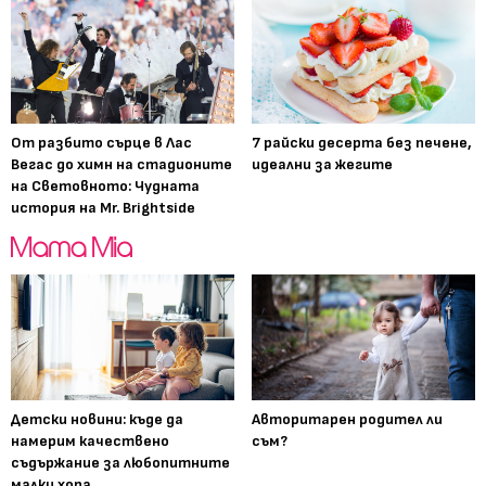
От разбито сърце в Лас
7 райски десерта без печене,
Вегас до химн на стадионите
идеални за жегите
на Световното: Чудната
история на Mr. Brightside
Детски новини: къде да
Авторитарен родител ли
намерим качествено
съм?
съдържание за любопитните
малки хора