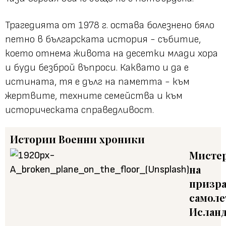
Трагедията от 1978 г. остава болезнено бяло
петно в българската история - събитие,
което отнема живота на десетки млади хора
и буди безброй въпроси. Каквато и да е
истината, тя е дълг на паметта - към
жертвите, техните семейства и към
историческата справедливост.
Истории
Военни хроники
Мисте
на
призр
самоле
Ислан