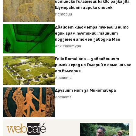
истински Гилгамеш: какво разказва
Шумерският царски списък
Истории
Двайсет километра тунели и нито
един грам плутоний: тайният
подземен атомен завод на Мао
Архитектура
Felix Romuliana – забравеният
римски град на Галерий е само на час
от България
Досиета
Другият мит за Минотавъра
Досиета