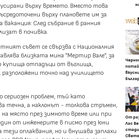
н
окусирани върху времето. Вместо това
съсредоточени върху плановете им за
ваканция: След събрание в ранния
лизат в почивка.
стният съвет се свързва с Националния
авлява близката мина "Мертир Вале", за
Черно
но купища отпадъци от въглища,
потай
в, разположени точно над училището
вкусн
бълга
о сериозен проблем, тъй като
а течна, а наклонът - толкова стръмен,
е на място през зимното време или при
От ра
 един от инженерите в писмо през юни
Лас Ве
стади
ра тези оплаквания, но и внушава заплахи
Свето