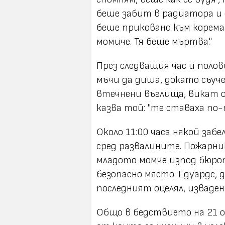
беше забит в радиатора и 
беше приковано към корема,
момиче. Тя беше мъртва."
През следващия час и поло
мъчи да диша, докато съуч
втечнени въглища, викат ок
казва той: "те ставаха по-
Около 11:00 часа някой заб
сред развалините. Пожарник
младото момче изпод бюрот
безопасно място. Едуардс, 
последният оцелял, изваде
Общо в бедствието на 21 о