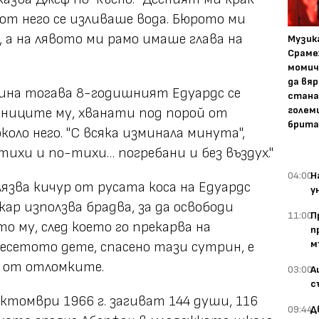
от него се изливаше вода. Бюрото ми
 а на лявото ми рамо имаше глава на
Музика
Сраме
момич
да вяр
вина тогава 8-годишният Едуардс се
стана
голем
ениците му, хванати под порой от
брита
оло него. "С всяка изминала минута",
тихи и по-тихи… погребани и без въздух."
04:00
Н
елязва кичур от русата коса на Едуардс
у
ар използва брадва, за да освободи
11:00
П
о му, след което го прекарва на
п
м
десетото дете, спасено тази сутрин, е
н от отломките.
03:00
А
с
ктомври 1966 г. загиват 144 души, 116
09:44
Д