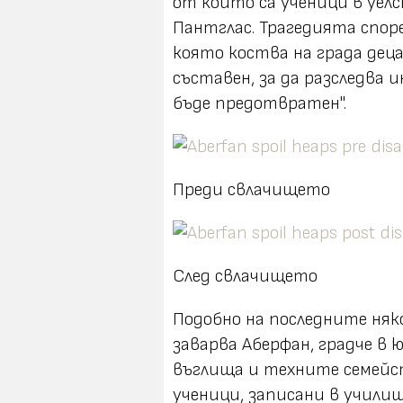
от които са ученици в уел
Пантглас. Трагедията споре
която коства на града деца
съставен, за да разследва
бъде предотвратен".
Преди свлачището
След свлачището
Подобно на последните няк
заварва Аберфан, градче в ю
въглища и техните семейст
ученици, записани в учил