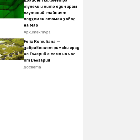
Двайсет километра
тунели и нито един грам
плутоний: тайният
подземен атомен завод
на Мао
Архитектура
Felix Romuliana –
забравеният римски град
на Галерий е само на час
от България
Досиета