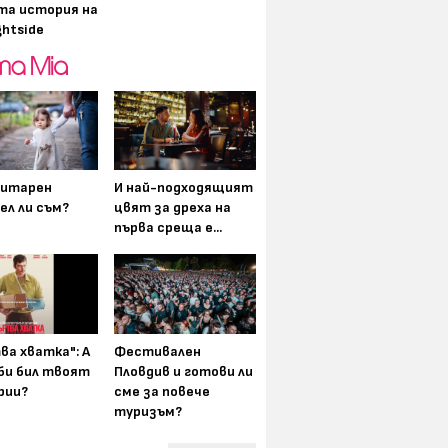
та история на
ghtside
итарен
И най-подходящият
ел ли съм?
цвят за дреха на
първа среща е...
ва хватка": А
Фестивален
 би бил твоят
Пловдив и готови ли
рии?
сме за повече
туризъм?