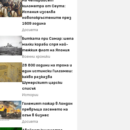
На четирийсет
километра от Сеута:
Испания изселва
новопокръстените през
1609 година
Досиета
Битката при Самар: шепа
малки кораби спря най-
тежкия флот на Япония
Военни хроники
28 800 години на трона и
един истински Гилгамеш:
какво разказва
Шумерският царски
списък
Истории
Големият пожар в Лондон
превръща гасенето на
огън в бизнес
Досиета