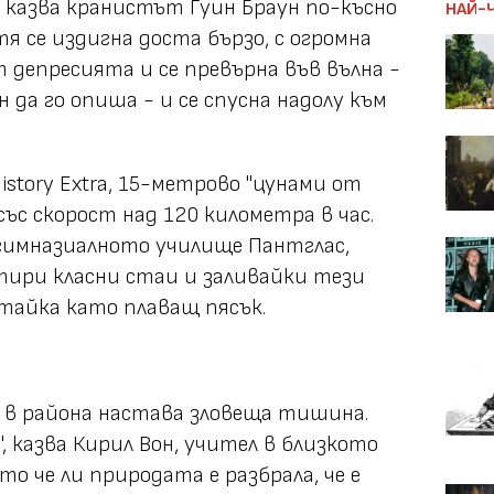
", казва кранистът Гуин Браун по-късно
НАЙ-
тя се издигна доста бързо, с огромна
от депресията и се превърна във вълна -
да го опиша - и се спусна надолу към
story Extra, 15-метрово "цунами от
със скорост над 120 километра в час.
гимназиалното училище Пантглас,
тири класни стаи и заливайки тези
тайка като плаващ пясък.
 в района настава зловеща тишина.
, казва Кирил Вон, учител в близкото
то че ли природата е разбрала, че е