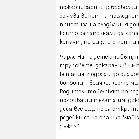
пожарникари и доброволци 
се чува викът на последнот
пристига на следващия ден,
които са започнали да коп
копаят, по ризи и с потни 
Чарлс Нан е детективът, н
труповете, докарани в им
Бетания, подреди до съдърж
бонбони - всичко, което м
Родителите вървят по ред
покриващи телата им, дока
деца все още не са открит
редейки се на опашка "май
дъжда."