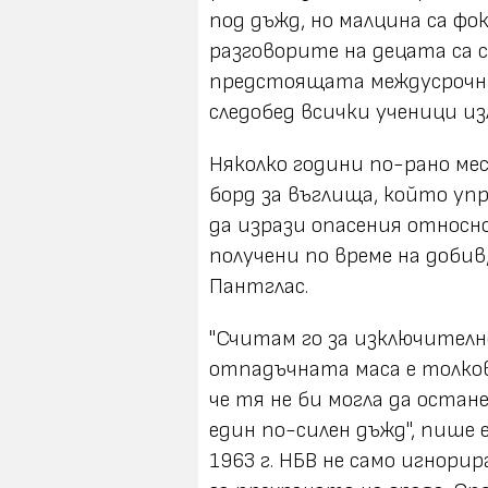
под дъжд, но малцина са ф
разговорите на децата са 
предстоящата междусрочна 
следобед всички ученици из
Няколко години по-рано ме
борд за въглища, който упр
да изрази опасения относ
получени по време на доби
Пантглас.
"Считам го за изключителн
отпадъчната маса е толков
че тя не би могла да остан
един по-силен дъжд", пише
1963 г. НБВ не само игнори