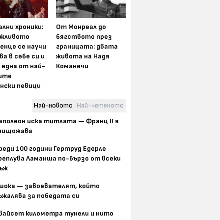
лни хроники:
От Монреал до
жливото
бягството през
енце се научи
границата: двата
ва в себе си и
живота на Надя
 една от най-
Команечи
ите
нски певици
Най-новото
Най-четеното
аполеон иска титлата — Франц II я
нищожава
реди 100 години Гертруд Едерле
реплува Ламанша по-бързо от всеки
ъж
шока — завоевателят, който
ъжалява за победата си
вайсет километра тунели и нито