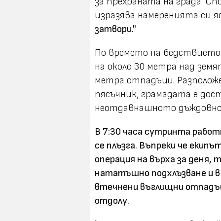
за прехраната на града. С
изразява намеренията си яс
затвори."
По времето на бедствието 
на около 30 метра над земя
метра отпадъци. Разположе
пясъчник, грамадата е дос
неотдавнашното дъждовно 
В 7:30 часа сутринта работн
се плъзга. Въпреки че екип
операция на върха за деня,
нататъшно подхлъзване и в 9
втечнени въглищни отпадъци
отдолу.