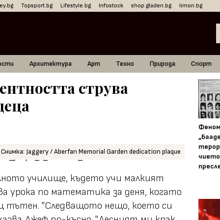
ey.bg
Topsport.bg
Lifestyle.bg
Infostock
shop.gladen.bg
limon.bg
ости
Архитектура
Арт
Техно
Природа
Спорт
ентността струва
деца
Фено
„Баад
терор
Снимка: Jaggery / Aberfan Memorial Garden dedication plaque
чието
пресл
лното училище, където учи малкият
ва урока по математика за деня, когато
ещ тътен. "Следващото нещо, което си
 казва Джеф по-късно. "Десният ми крак