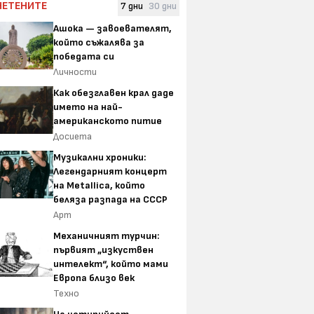
ЧЕТЕНИТЕ
7 дни
30 дни
Ашока — завоевателят,
който съжалява за
победата си
Личности
Как обезглавен крал даде
името на най-
американското питие
Досиета
Музикални хроники:
Легендарният концерт
на Metallica, който
беляза разпада на СССР
Арт
Механичният турчин:
първият „изкуствен
интелект“, който мами
Европа близо век
Техно