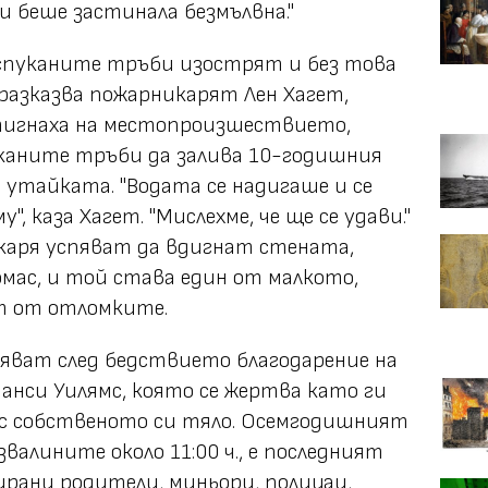
и беше застинала безмълвна."
спуканите тръби изострят и без това
разказва пожарникарят Лен Хагет,
тигнаха на местопроизшествието,
каните тръби да залива 10-годишния
в утайката. "Водата се надигаше и се
, каза Хагет. "Мислехме, че ще се удави."
каря успяват да вдигнат стената,
омас, и той става един от малкото,
т от отломките.
яват след бедствието благодарение на
Нанси Уилямс, която се жертва като ги
с собственото си тяло. Осемгодишният
звалините около 11:00 ч., е последният
ирани родители, миньори, полицаи,