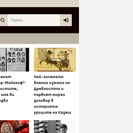
Search
менът
Най-голямата
ер-Майнхоф":
военна измама на
истите,
Древността и
 име ви
първият мирен
едва
договор в
историята:
уроците на Кадеш