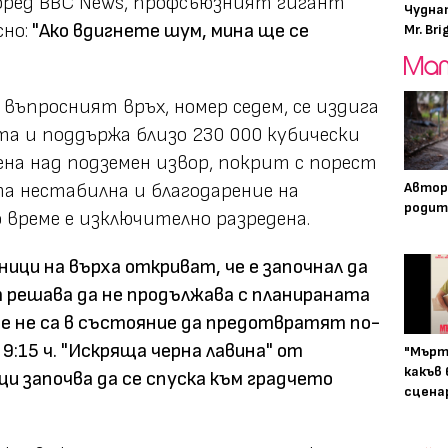
поред BBC News, профсъюзният гигант
Чудна
но:
"Ако вдигнете шум, мина ще се
Mr. Bri
въпросният връх, номер седем, се издига
та и поддържа близо 230 000 кубически
на над подземен извор, покрит с порест
та нестабилна и благодарение на
Автор
родит
време е изключително разредена.
ици на върха откриват, че е започнал да
ът решава да не продължава с планираната
 те не са в състояние да предотвратят по-
:15 ч. "Искряща черна лавина" от
"Мърт
какъв
 започва да се спуска към градчето
сцена