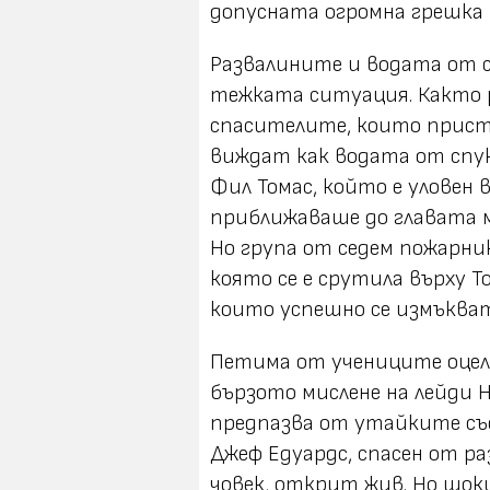
допусната огромна грешка 
Развалините и водата от 
тежката ситуация. Както 
спасителите, които прис
виждат как водата от спу
Фил Томас, който е уловен 
приближаваше до главата му"
Но група от седем пожарни
която се е срутила върху Т
които успешно се измъква
Петима от учениците оцел
бързото мислене на лейди 
предпазва от утайките съ
Джеф Едуардс, спасен от ра
човек, открит жив. Но шок