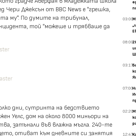
ското градче Аберфан в младежката школа
е
п
д Чери Джексън от BBC News е "грешка,
та му". По думите на трибунал,
03:00
М
„
 инцидента, той "можеше и трябваше да
Е
08:00
2
и
Ш
03:17
Б
к
Я
07:00
Н
И
п
олко дни, сутринта на бедствието
02:20
М
жен Уелс, дом на около 8000 миньори на
к
р
ва, затънали във влажна мъгла. 240-те
ището, отиват към дневните си занятия
12:47
К