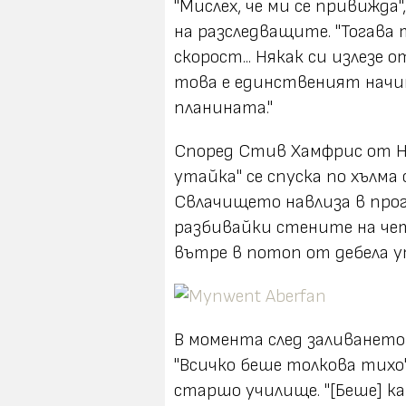
"Мислех, че ми се привижда
на разследващите. "Тогава 
скорост... Някак си излезе 
това е единственият начин 
планината."
Според Стив Хамфрис от Hi
утайка" се спуска по хълма 
Свлачището навлиза в про
разбивайки стените на че
вътре в потоп от дебела у
В момента след заливането
"Всичко беше толкова тихо"
старшо училище. "[Беше] ка