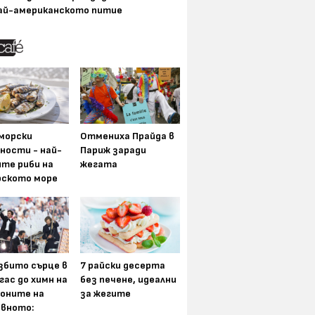
ай-американското питие
морски
Отмениха Прайда в
ности - най-
Париж заради
ите риби на
жегата
рското море
збито сърце в
7 райски десерта
гас до химн на
без печене, идеални
оните на
за жегите
вното: