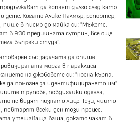
продължават да копаят дълго след като
о дете. Когато Аликс Палмър, репортер,
 пише в писмо до майка си: "Мъжете,
аят в 9:30 предишната сутрин, все още
тела въпреки студа".
атоварен със задачата да опише
провизираната морга в параклиса
анието на джобовете си: "носна кърпа,
оже да помогне за идентифицирането им".
иците трупове, повдигайки одеяла,
то не видят познато лице. Тези, чиито
и, повтарят всеки ден този процес,
ката утешаваща баща, докато чакат в