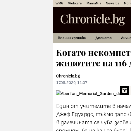
WMG
Webcafe
MamaMia
News.bg
Mon
Военни хроники
Досиета
Личн
Когато некомпет
животите на 116 
Chronicle.bg
17.05.2020, 11:07
Един от учителите в нача
Джеф Едуардс, тъкмо започ
в далечината се чува злов
спомням, беше как се будя",