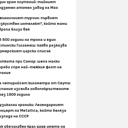
дин грам плутоний: тайният
одземен атомен завод на Мао
еханичният турчин: първият
изкуствен интелект“, който мами
вропа близо век
8 800 години на трона и един
стински Гилгамеш: какво разказва
умерският царски списък
итката при Самар: шепа малки
ораби спря най-тежкия флот на
пония
а четирийсет километра от Сеута:
спания изселва новопокръстените
рез 1609 година
узикални хроники: Легендарният
онцерт на Metallica, който беляза
азпада на СССР
ак обезглавен крал даде името на