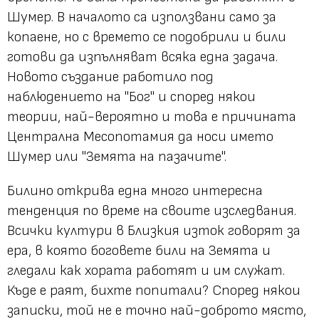
Шумер. В началото са използвани само за
копаене, но с времето се подобрили и били
готови да изпълняват всяка една задача.
Новото създание работило под
наблюдението на "Бог" и според някои
теории, най-вероятно и това е причината
Централна Месопотамия да носи името
Шумер или "Земята на пазачите".
Билино открива една много интересна
тенденция по време на своите изследвания.
Всички култури в Близкия изток говорят за
ера, в която боговете били на Земята и
гледали как хората работят и им служат.
Къде е раят, бихте попитали? Според някои
записки, той не е точно най-доброто място,