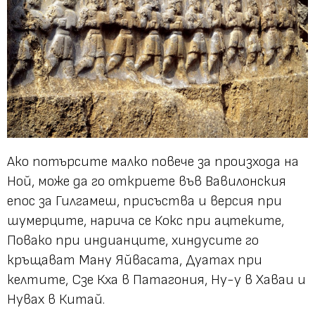
Ако потърсите малко повече за произхода на
Ной, може да го откриете във Вавилонския
епос за Гилгамеш, присъства и версия при
шумерците, нарича се Кокс при ацтеките,
Повако при индианците, хиндусите го
кръщават Ману Яйвасата, Дуатах при
келтите, Сзе Кха в Патагония, Ну-у в Хаваи и
Нувах в Китай.