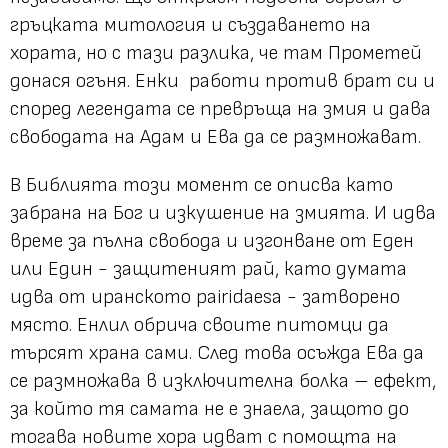
гръцката митология и създаването на
хората, но с тази разлика, че там Прометей
донася огъня. Енки работи против брат си и
според легендата се превръща на змия и дава
свободата на Адам и Ева да се размножават.
В Библията този момент се описва като
забрана на Бог и изкушение на змията. И идва
време за пълна свобода и изгонване от Еден
или Един - защитеният рай, като думата
идва от иранското pairidaesa - затворено
място. Енлил обрича своите питомци да
търсят храна сами. След това осъжда Ева да
се размножава в изключителна болка – ефект,
за който тя самата не е знаела, защото до
тогава новите хора идват с помощта на