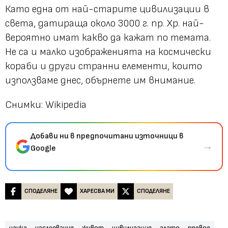
Като една от най-старите цивилизации в
света, датираща около 3000 г. пр. Хр. най-
вероятно имат какво да кажат по темата.
Не са и малко изображенията на космически
кораби и други странни елементи, които
използваме днес, обърнете им внимание.
Снимки: Wikipedia
Добави ни в предпочитани източници в
→
Google
СПОДЕЛЯНЕ
ХАРЕСВА МИ
СПОДЕЛЯНЕ
наука
изследвания
живот
цивилизация
злато
превод