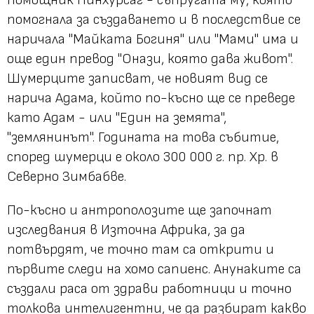
помощник Нинхурсаг - съпругата му, която
помогнала за създаването и в последствие се
наричала "Майката Богиня" или "Мами" има и
още един превод "Онази, която дава живот".
Шумерците записват, че новият вид се
нарича Адама, който по-късно ще се преведе
като Адам - или "Един на земята",
"землянинът". Годината на това събитие,
според шумерци е около 300 000 г. пр. Хр. в
Северно Зимбабве.
По-късно и антрополозите ще започнат
изследвания в Източна Африка, за да
потвърдят, че точно там са открити и
първите следи на хомо сапиенс. Анунаките са
създали раса от здрави работници и точно
толкова интелигентни, че да разбират какво