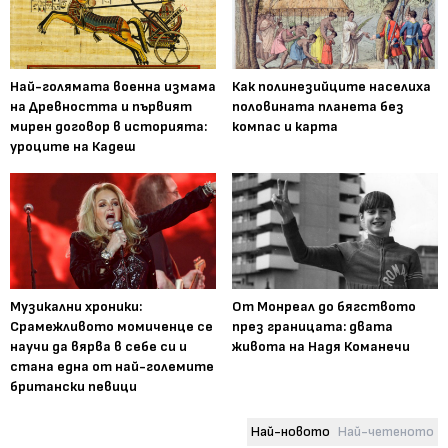
Най-голямата военна измама
Как полинезийците населиха
на Древността и първият
половината планета без
мирен договор в историята:
компас и карта
уроците на Кадеш
Музикални хроники:
От Монреал до бягството
Срамежливото момиченце се
през границата: двата
научи да вярва в себе си и
живота на Надя Команечи
стана една от най-големите
британски певици
Най-новото
Най-четеното