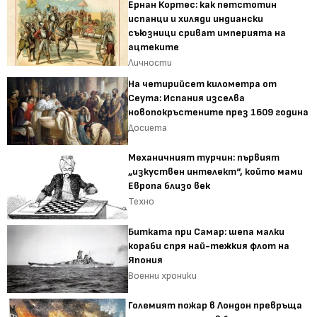
Ернан Кортес: как петстотин
испанци и хиляди индиански
съюзници сриват империята на
ацтеките
Личности
На четирийсет километра от
Сеута: Испания изселва
новопокръстените през 1609 година
Досиета
Механичният турчин: първият
„изкуствен интелект“, който мами
Европа близо век
Техно
Битката при Самар: шепа малки
кораби спря най-тежкия флот на
Япония
Военни хроники
Големият пожар в Лондон превръща