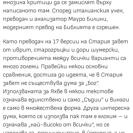
мнозина критици да се замислят върху
написаното там. Според италианския учен,
преводач и анализатор Мауро Билини,
модерният превод на Библията е сгрешен.
Като преводач на 17 версии на Стария завет
от иврит, старогръцки и дори шумерски,
противоречията между всички варианти са
много големи. Правейки някои основни
сравнения, достига до идеята, че в Стария
завет не съществува дума за „Бог“.
Използваната за Яхве в някои текстове
означава единствено и само „Съдии“ и винаги
е само в множествена форма. Друга интересна
дума, която се използва пак там е елохим – и
означава „най-високо от всички“, но се
използва за позициониране в йерархия, а не