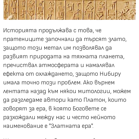
Историята продължава с това, че
пратениците започнали да търсят злато,
защото този метал им позволявал да
развият природата на тяхната планета,
пречиствал атмосферата и намалявал
ефекта от охлаждането, защото Нибиру
имала точно този проблем. Ако върнем
лентата назад към някои митологии, можем
да разгледаме автори като Платон, които
говорят за ера, в която Боговете се
разхождали между нас и често нейното
наименование е "Златната ера".