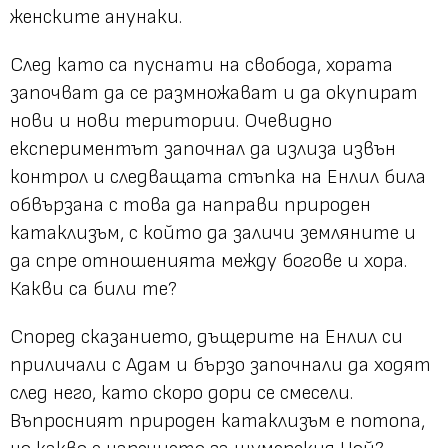
женските анунаки.
След като са пуснати на свобода, хората
започват да се размножават и да окупират
нови и нови територии. Очевидно
експериментът започнал да излиза извън
контрол и следващата стъпка на Енлил била
обвързана с това да направи природен
катаклизъм, с който да заличи земляните и
да спре отношенията между богове и хора.
Какви са били те?
Според сказанието, дъщерите на Енлил си
приличали с Адам и бързо започнали да ходят
след него, като скоро дори се смесели.
Въпросният природен катаклизъм е потопа,