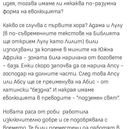
идея, тогава имаме ли някаква по-разумна
форма на еволюцията?
Какво се случва с първите хора? Адама и Лулу
(в по-съвременните текстове на Библията
ще открием Лулу като Лилит) били
използвани за копаене в мините на Южна
Африка - зоната била наричана от боговете
- база. Енки скоро започва да се нарича Апсу -
господар на долните части. След това Апсу
или Абсу ще се преименува на Абис - от
латински "бездна". И накрая имаме
еволюцията в преводите - "подземен свят".
Новата раса от роби работила
изключително добре и се подобрявала с
времето. Те били преместени да работят в