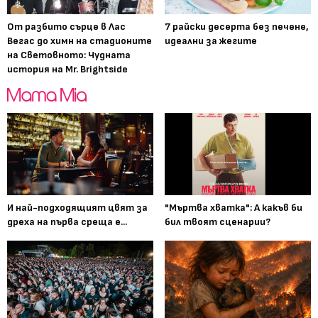
От разбито сърце в Лас
7 райски десерта без печене,
Вегас до химн на стадионите
идеални за жегите
на Световното: Чудната
история на Mr. Brightside
И най-подходящият цвят за
"Мъртва хватка": А какъв би
дреха на първа среща е...
бил твоят сценарии?