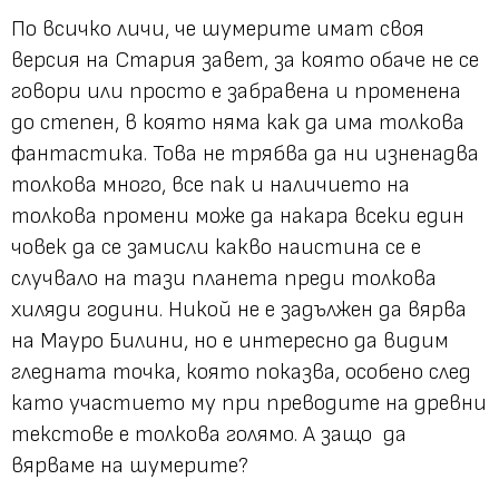
По всичко личи, че шумерите имат своя
версия на Стария завет, за която обаче не се
говори или просто е забравена и променена
до степен, в която няма как да има толкова
фантастика. Това не трябва да ни изненадва
толкова много, все пак и наличието на
толкова промени може да накара всеки един
човек да се замисли какво наистина се е
случвало на тази планета преди толкова
хиляди години. Никой не е задължен да вярва
на Мауро Билини, но е интересно да видим
гледната точка, която показва, особено след
като участието му при преводите на древни
текстове е толкова голямо. А защо да
вярваме на шумерите?