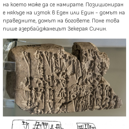
на което може да се намирате. Позициониран
е някъде на изток в Еден или Един - домът на
праведните, домът на боговете. Поне това
пише азербайджанецът Зекерая Сичин.