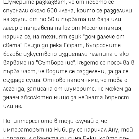
Шумерите разказват, че от небето се
спуснали около 600 члена, които се разделили
на групи от по 50 и първата им база или
лагер е направена на юг от Месопотамия,
нарича се, на техният език "дом далече от
света". Близо до река Ефрат, въпросните
богове изкуствено издигнали планина и ако
вярваме на "Сътворение", където се посочва в
първа част, че водите се разделени, за да се
създаде суша. Отново напомняме, че това е
легенда, записана от шумерите, не можем да
знаем абсолютно нищо за нейната вярност
или не.
По-интересното в този случай е, че
императорът на Нибиру се наричал Ану, той
изпратил двамата си сина Енки, който по-