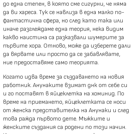
до една степен, в която сме сигурни, че няма
да ви хареса. Тук се навлиза в една малко по-
фантастична сфера, но след като така или
иначе разглеждаме една теория, нека видим
какво наистина са разказвали шумерите за
първите хора. Отново, може да изберете дали
да вярвате или просто да се забавлявате,
ние предоставяме само теорията.
Когато идва време за създаването на новия
работник. Анунаките взимат днк от себе си
и го поставят в яйцеклетка на хоминид. По
време на приемането, яйцеклетката се носи
от женска представителка на Анунаки и след
това ражда първото дете. Мъжките и
женските създания са родени по този начин.