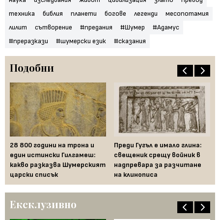
техника
библия
планети
богове
легенди
месопотамия
лилит
сътворение
#предания
#Шумер
#Адамус
#преразкази
#шумерски език
#сказания
Подобни
Ка
Ср
28 800 години на трона и
Преди Гугъл е имало глина:
бо
един истински Гилгамеш:
свещеник срещу войник в
какво разказва Шумерският
надпревара за разчитане
царски списък
на клинописа
Ексклузивно