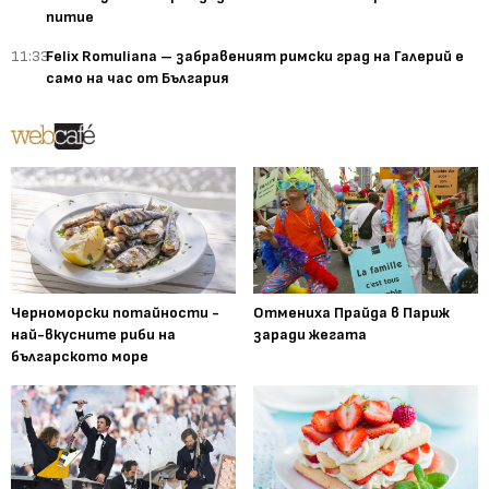
питие
11:33
Felix Romuliana – забравеният римски град на Галерий е
само на час от България
Черноморски потайности -
Отмениха Прайда в Париж
най-вкусните риби на
заради жегата
българското море