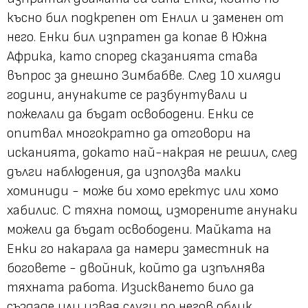
късно бил подкрепен от Енлил и заменен от
него. Енки бил изпратен да копае в Южна
Африка, като според сказанията става
въпрос за днешно Зимбабве. След 10 хиляди
години, анунаките се разбунтували и
пожелали да бъдат освободени. Енки се
опитвал многократно да отговори на
исканията, докато най-накрая не решил, след
дълги наблюдения, да използва малки
хоминиди - може би хомо еректус или хомо
хабилис. С тяхна помощ, изморените анунаки
можели да бъдат освободени. Майката на
Енки го накарала да намери заместник на
боговете - двойник, който да изпълнява
тяхната работа. Изискването било да
създаде или извая слуги по негов облик.