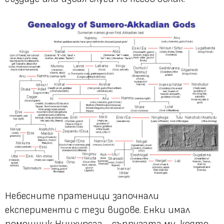
Небесните пратеници започнали
експерименти с тези видове. Енки имал