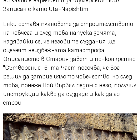
но какво е наречието за шумерския Ной?
Записан е като Uta-Napishtim.
Енки оставя плановете за строителството
на ковчега и след това напуска земята,
надявайки се, че неговите създания ще
оцелеят неизбежната катастрофа.
Описанието в Стария завет и по-конкретно
"Сътворение" 6-та Част посочва, че Бог
решил да затрие цялото човечество, но след
това, понеже Ной вървял редом с него, получил
инструкции какво да създаде и как да го
строи.