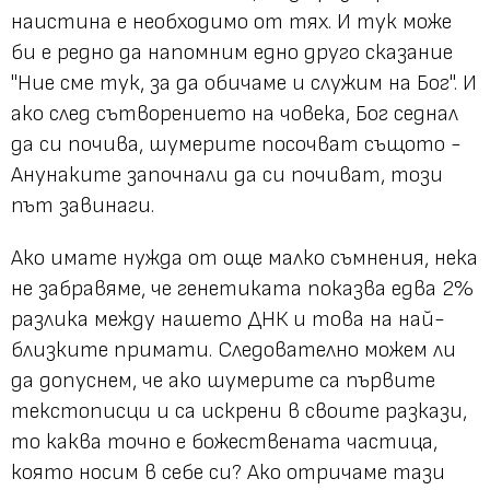
наистина е необходимо от тях. И тук може
би е редно да напомним едно друго сказание
"Ние сме тук, за да обичаме и служим на Бог". И
ако след сътворението на човека, Бог седнал
да си почива, шумерите посочват същото -
Анунаките започнали да си почиват, този
път завинаги.
Ако имате нужда от още малко съмнения, нека
не забравяме, че генетиката показва едва 2%
разлика между нашето ДНК и това на най-
близките примати. Следователно можем ли
да допуснем, че ако шумерите са първите
текстописци и са искрени в своите разкази,
то каква точно е божествената частица,
която носим в себе си? Ако отричаме тази