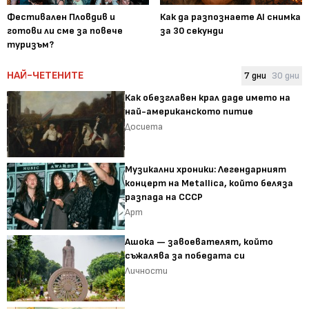
Фестивален Пловдив и
Как да разпознаете AI снимка
готови ли сме за повече
за 30 секунди
туризъм?
НАЙ-ЧЕТЕНИТЕ
7 дни
30 дни
Как обезглавен крал даде името на
най-американското питие
Досиета
Музикални хроники: Легендарният
концерт на Metallica, който беляза
разпада на СССР
Арт
Ашока — завоевателят, който
съжалява за победата си
Личности