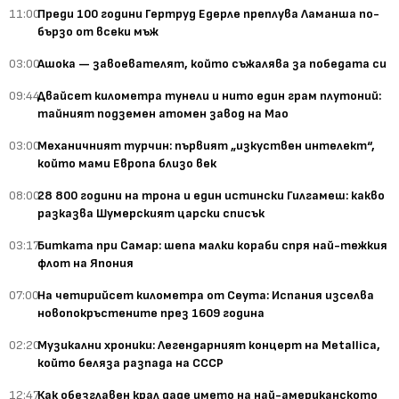
11:00
Преди 100 години Гертруд Едерле преплува Ламанша по-
бързо от всеки мъж
03:00
Ашока — завоевателят, който съжалява за победата си
09:44
Двайсет километра тунели и нито един грам плутоний:
тайният подземен атомен завод на Мао
03:00
Механичният турчин: първият „изкуствен интелект“,
който мами Европа близо век
08:00
28 800 години на трона и един истински Гилгамеш: какво
разказва Шумерският царски списък
03:17
Битката при Самар: шепа малки кораби спря най-тежкия
флот на Япония
07:00
На четирийсет километра от Сеута: Испания изселва
новопокръстените през 1609 година
02:20
Музикални хроники: Легендарният концерт на Metallica,
който беляза разпада на СССР
12:47
Как обезглавен крал даде името на най-американското