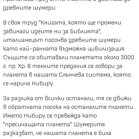
древните шумери.
В своя труд "Книгата, която ще промени
завинаги идеите ни за Библията",
италианецът посочва древните шумери
като най-ранната възможна цивилизация.
Същите са обитавали планетата около 3000
г. пр. Хр. В техните предания се говори за
планета в нашата Слънчева система, която
се нарича Нибиру.
За разлика от всички останали, тя се движи
в обратната посока на останалите планети.
Името Нибиру се превежда като
"пресичащата планета". Шумерите
разказват, че нашата планета е била