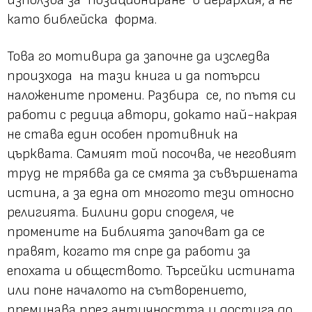
като библейска форма.
Това го мотивира да започне да изследва
произхода на тази книга и да потърси
наложените промени. Разбира се, по пътя си
работи с редица автори, докато най-накрая
не става един особен противник на
църквата. Самият той посочва, че неговият
труд не трябва да се смята за съвършената
истина, а за една от многото тези относно
религията. Билини дори споделя, че
промените на Библията започват да се
правят, когато тя спре да работи за
епохата и обществото. Търсейки истината
или поне началото на сътворението,
преминава през античността и достига до