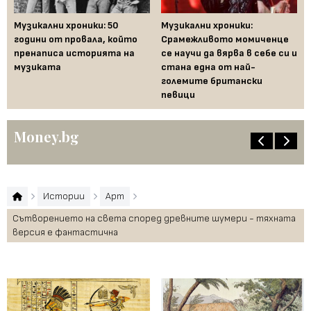
Музикални хроники: 50
Музикални хроники:
Од
години от провала, който
Срамежливото момиченце
во
пренаписа историята на
се научи да вярва в себе си и
ко
музиката
стана една от най-
големите британски
певици
Money.bg
Истории
Арт
Сътворението на света според древните шумери - тяхната
версия е фантастична