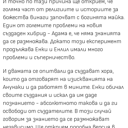
И точно по тази причина ще открием, че
голяма част от религиите и историите за
божества винаги започват с богинята майка.
Един от големите проблеми на новия
създаден хибрид - Адама е, че няма знанията
да се размножава. Докато този експеримент
продължава Енки и Енлил имали много
проблеми и съперничество.
И двамата се опитвали да създават хора,
които да отговарят на изискванията на
Анунаки и да работят в мините. Енки обичал
своите създания и искал да им даде
познанието - абсолютното такова и да ги
освободи от създателите. В този случай
говорим за знанието да се размножават
независимо. Ще открием подобна версия в