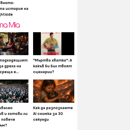
вното:
та история на
ghtside
-подходящият
"Мъртва хватка": А
а дреха на
какъв би бил твоят
среща е...
сценарии?
вален
Как да разпознаете
в и готови ли
AI снимка за 30
а повече
секунди
ъм?