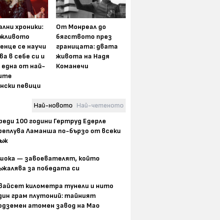
лни хроники:
От Монреал до
жливото
бягството през
енце се научи
границата: двата
ва в себе си и
живота на Надя
 една от най-
Команечи
ите
нски певици
Най-новото
Най-четеното
реди 100 години Гертруд Едерле
реплува Ламанша по-бързо от всеки
ъж
шока — завоевателят, който
ъжалява за победата си
вайсет километра тунели и нито
дин грам плутоний: тайният
одземен атомен завод на Мао