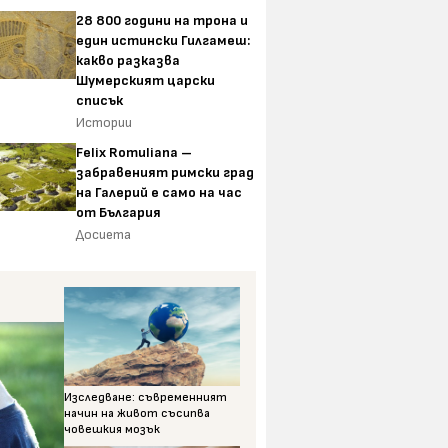
28 800 години на трона и
един истински Гилгамеш:
какво разказва
Шумерският царски
списък
Истории
Felix Romuliana –
забравеният римски град
на Галерий е само на час
от България
Досиета
Изследване: съвременният
начин на живот съсипва
човешкия мозък