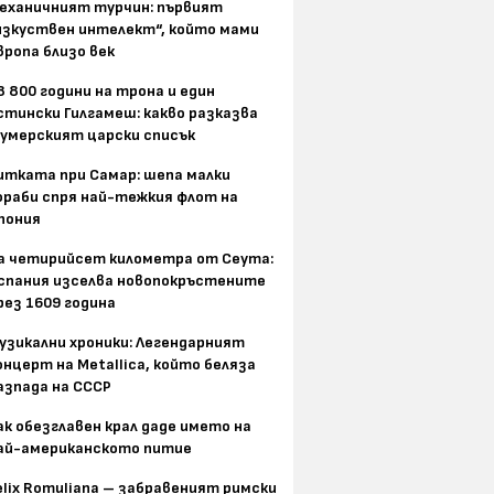
еханичният турчин: първият
изкуствен интелект“, който мами
вропа близо век
8 800 години на трона и един
стински Гилгамеш: какво разказва
умерският царски списък
итката при Самар: шепа малки
ораби спря най-тежкия флот на
пония
а четирийсет километра от Сеута:
спания изселва новопокръстените
рез 1609 година
узикални хроники: Легендарният
онцерт на Metallica, който беляза
азпада на СССР
ак обезглавен крал даде името на
ай-американското питие
elix Romuliana – забравеният римски