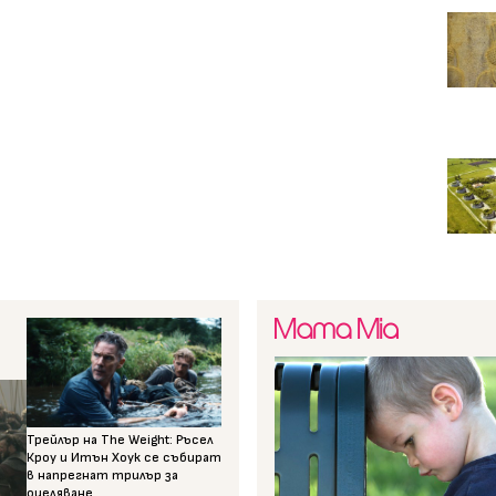
Трейлър на The Weight: Ръсел
Кроу и Итън Хоук се събират
в напрегнат трилър за
оцеляване