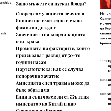
Защо мъжете си пускат бради?
Според симулацията всички в
Музика
Сраме
Япония ще имат една и съща
момич
фамилия до 2531 г
да вяр
стана
Значението на координацията
голем
очи-крака
брита
Промяната на факторите, които
предсказват развод от 50-те
11:00
П
години насам
п
Партеногенеза: Как се случва
м
непорочно зачатие
03:00
А
Амнезията след травма може да
с
бъде обратима
09:44
Д
Един и същ човек ли са Жълтия
е
император на Китай и цар
п
Скорпион на Египет