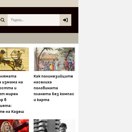
Search
олямата
Как полинезийците
а измама на
населиха
остта и
половината
ят мирен
планета без компас
р в
и карта
ията:
те на Кадеш