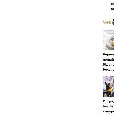
г
Б
Черно
потай
вкусн
бълга
От ра
Лас Ве
стади