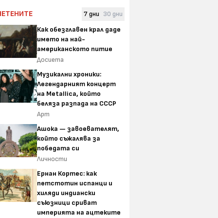
ЧЕТЕНИТЕ
7 дни
30 дни
Как обезглавен крал даде
името на най-
американското питие
Досиета
Музикални хроники:
Легендарният концерт
на Metallica, който
беляза разпада на СССР
Арт
Ашока — завоевателят,
който съжалява за
победата си
Личности
Ернан Кортес: как
петстотин испанци и
хиляди индиански
съюзници сриват
империята на ацтеките