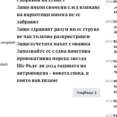
03:00
М
Защо някои спомени след взимане
„
Е
на наркотици никога не се
забравят
08:00
2
и
Защо здравият разум ни се струва
Ш
не чак толкова разпространен
03:17
Б
Защо кучетата махат с опашка
к
Запознайте се с една наистина
Я
провокативна морска звезда
07:00
Н
Ще бъде ли 2024 годината на
И
п
антропоцена - новата епоха, в
която навлизаме
02:20
М
к
р
Следваща
12:47
К
н
11:33
F