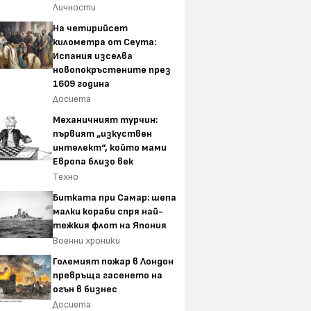
Личности
На четирийсет
километра от Сеута:
Испания изселва
новопокръстените през
1609 година
Досиета
Механичният турчин:
първият „изкуствен
интелект“, който мами
Европа близо век
Техно
Битката при Самар: шепа
малки кораби спря най-
тежкия флот на Япония
Военни хроники
Големият пожар в Лондон
превръща гасенето на
огън в бизнес
Досиета