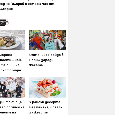
рад на Галерий е само на час от
ългария
морски
Отмениха Прайда в
ности - най-
Париж заради
ите риби на
жегата
рското море
збито сърце в
7 райски десерта
гас до химн на
без печене, идеални
оните на
за жегите