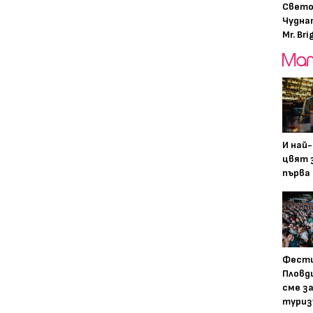
Свето
Чудна
Mr. Bri
И най
цвят з
първа 
Фести
Пловди
сме з
туриз