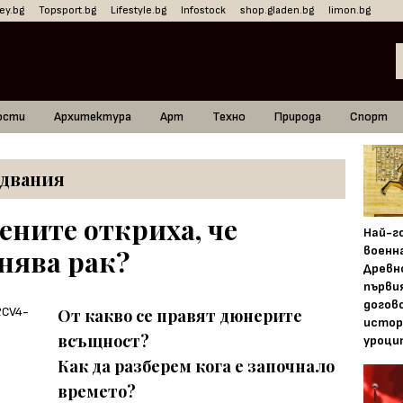
ey.bg
Topsport.bg
Lifestyle.bg
Infostock
shop.gladen.bg
limon.bg
ости
Архитектура
Арт
Техно
Природа
Спорт
двания
ените откриха, че
Най-г
военн
нява рак?
Древн
първи
догово
От какво се правят дюнерите
истор
всъщност?
уроци
Как да разберем кога е започнало
времето?