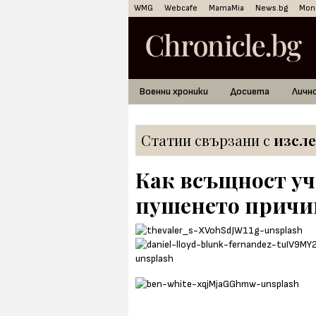
WMG
Webcafe
MamaMia
News.bg
Mon
Военни хроники
Досиета
Личн
Статии свързани с
изсле
Как всъщност уч
пушенето причи