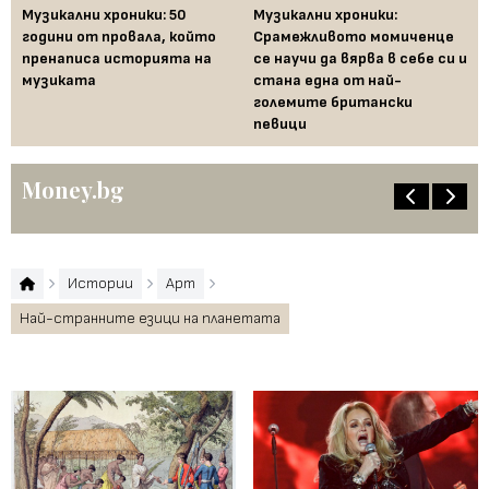
Музикални хроники: 50
Музикални хроники:
Од
години от провала, който
Срамежливото момиченце
во
пренаписа историята на
се научи да вярва в себе си и
ко
музиката
стана една от най-
големите британски
певици
Money.bg
Истории
Арт
Най-странните езици на планетата