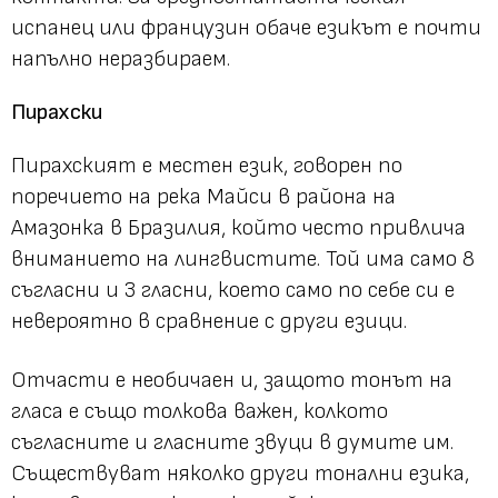
испанец или французин обаче езикът е почти
напълно неразбираем.
Пирахски
Пирахският е местен език, говорен по
поречието на река Майси в района на
Амазонка в Бразилия, който често привлича
вниманието на лингвистите. Той има само 8
съгласни и 3 гласни, което само по себе си е
невероятно в сравнение с други езици.
Отчасти е необичаен и, защото тонът на
гласа е също толкова важен, колкото
съгласните и гласните звуци в думите им.
Съществуват няколко други тонални езика,