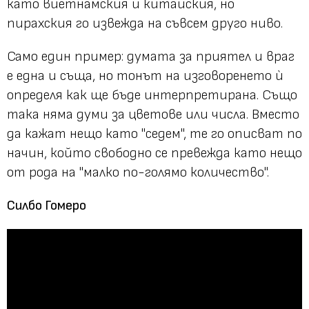
като виетнамския и китайския, но
пирахския го извежда на съвсем друго ниво.
Само един пример: думата за приятел и враг
е една и съща, но тонът на изговоренето ѝ
определя как ще бъде интерпретирана. Също
така няма думи за цветове или числа. Вместо
да кажат нещо като "седем", те го описват по
начин, който свободно се превежда като нещо
от рода на "малко по-голямо количество".
Силбо Гомеро