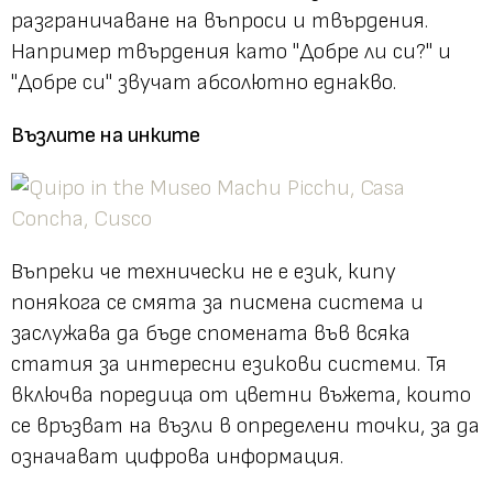
разграничаване на въпроси и твърдения.
Например твърдения като "Добре ли си?" и
"Добре си" звучат абсолютно еднакво.
Възлите на инките
Въпреки че технически не е език, кипу
понякога се смята за писмена система и
заслужава да бъде спомената във всяка
статия за интересни езикови системи. Тя
включва поредица от цветни въжета, които
се връзват на възли в определени точки, за да
означават цифрова информация.