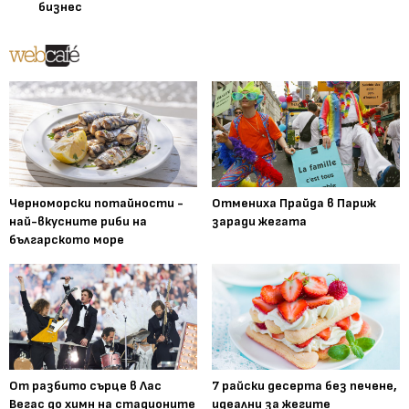
бизнес
Черноморски потайности -
Отмениха Прайда в Париж
най-вкусните риби на
заради жегата
българското море
От разбито сърце в Лас
7 райски десерта без печене,
Вегас до химн на стадионите
идеални за жегите