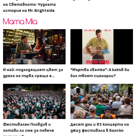
на Световното: Чудната
история на Mr. Brightside
И най-подходящият цвят за
"Мъртва хватка": А какъв би
дреха на първа среща е...
бил твоят сценарии?
Фестивален Пловдив и
Десет дни и 83 концерта на
готови ли сме за повече
джаз фестивала в Банско