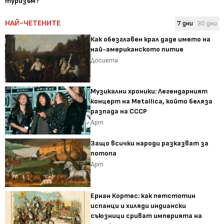
туризъм?
НАЙ-ЧЕТЕНИТЕ
7 дни
30 дни
Как обезглавен крал даде името на
най-американското питие
Досиета
Музикални хроники: Легендарният
концерт на Metallica, който беляза
разпада на СССР
Арт
Защо всички народи разказват за
потопа
Арт
Ернан Кортес: как петстотин
испанци и хиляди индиански
съюзници сриват империята на