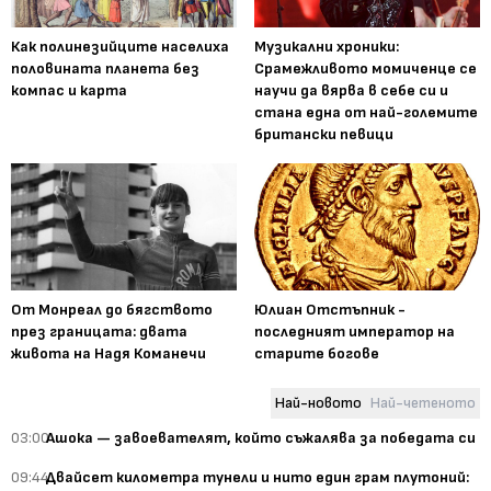
Как полинезийците населиха
Музикални хроники:
половината планета без
Срамежливото момиченце се
компас и карта
научи да вярва в себе си и
стана една от най-големите
британски певици
От Монреал до бягството
Юлиан Отстъпник -
през границата: двата
последният император на
живота на Надя Команечи
старите богове
Най-новото
Най-четеното
03:00
Ашока — завоевателят, който съжалява за победата си
09:44
Двайсет километра тунели и нито един грам плутоний: