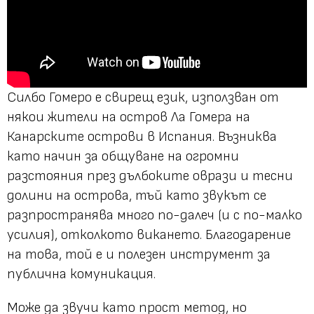
Силбо Гомеро е свирещ език, използван от
някои жители на остров Ла Гомера на
Канарските острови в Испания. Възниква
като начин за общуване на огромни
разстояния през дълбоките оврази и тесни
долини на острова, тъй като звукът се
разпространява много по-далеч (и с по-малко
усилия), отколкото викането. Благодарение
на това, той е и полезен инструмент за
публична комуникация.
Може да звучи като прост метод, но