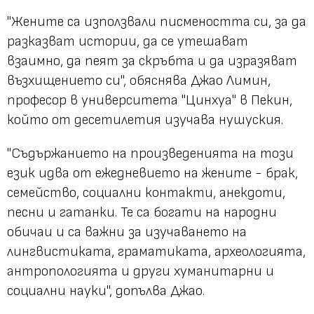
"Жените са използвали писмеността си, за да
разказват истории, да се утешават
взаимно, да пеят за скръбта и да изразяват
възхищението си", обяснява Джао Лимин,
професор в университета "Цинхуа" в Пекин,
който от десетилетия изучава нушуския.
"Съдържанието на произведенията на този
език идва от ежедневието на жените - брак,
семейство, социални контакти, анекдоти,
песни и гатанки. Те са богати на народни
обичаи и са важни за изучаването на
лингвистиката, граматиката, археологията,
антропологията и други хуманитарни и
социални науки", допълва Джао.