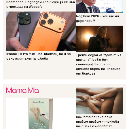
Вестерос: Подредени по вкуса за екшън
и зрелища на Webcafe
Бюджет 2026 - кой ще ни
даде пари?!
iPhone 18 Pro Max - по-цветен, но и по-
Трети сезон на “Домът на
съкрушителен за джоба
дракона” (ревю без
спойлери): Вестерос
отново кърви по-красиво
от всякога
Колкото повече секс
правим правим - толкова
по-силна е любовта?