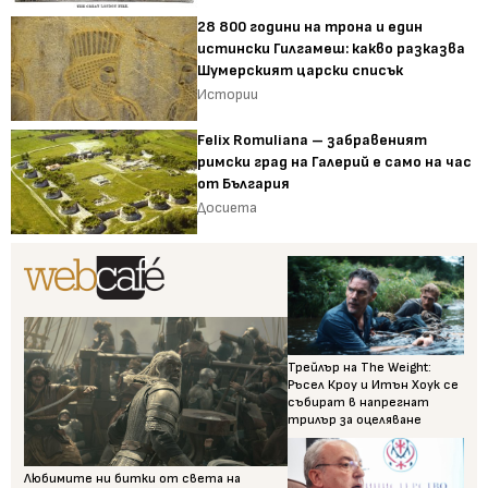
28 800 години на трона и един
истински Гилгамеш: какво разказва
Шумерският царски списък
Истории
Felix Romuliana – забравеният
римски град на Галерий е само на час
от България
Досиета
Трейлър на The Weight:
Ръсел Кроу и Итън Хоук се
събират в напрегнат
трилър за оцеляване
Любимите ни битки от света на