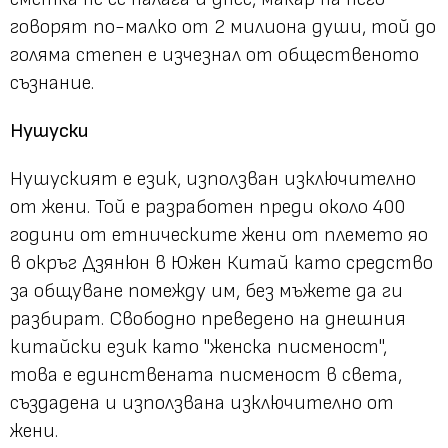
говорят по-малко от 2 милиона души, той до
голяма степен е изчезнал от общественото
съзнание.
Нушуски
Нушуският е език, използван изключително
от жени. Той е разработен преди около 400
години от етническите жени от племето яо
в окръг Дзянюн в Южен Китай като средство
за общуване помежду им, без мъжете да ги
разбират. Свободно преведено на днешния
китайски език като "женска писменост",
това е единствената писменост в света,
създадена и използвана изключително от
жени.