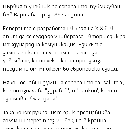
Първият учебник по есперанто, публикуван
във Варшава през 1887 година.
Есперанто е разработен в края на XIX в. в
опит да се създаде универсален втори език за
международна комуникация. Езикът е
замислен като неутрален и лесен за
усвояване, като лексиката произлиза
предимно от множество европейски езици.
Някои основни думи на есперанто са "saluton",
което означава "здравей", и "dankon", което
означава "благодаря".
Така конструираният език предизвиква
голям интерес през 20. век, но в крайна
сметка не се налага и днес, макар на него