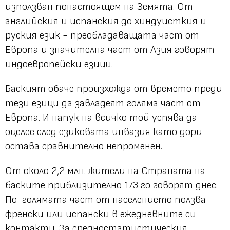
използван понастоящем на Земята. От
английския и испанския до хиндуисткия и
руския език - преобладаващата част от
Европа и значителна част от Азия говорят
индоевропейски езици.
Баският обаче произхожда от времето преди
тези езици да завладеят голяма част от
Европа. И напук на всичко той успява да
оцелее след езиковата инвазия като дори
остава сравнително непроменен.
От около 2,2 млн. жители на Страната на
баските приблизително 1/3 го говорят днес.
По-голямата част от населението ползва
френски или испански в ежедневните си
контакти. За средностатистическия