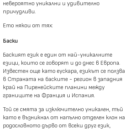
невероятно уникални и удивително
причудливи.
Ето някои от тях:
Баски
Баският език е един от най-уникалните
езици, които се говорят и до днес в Европа.
Известен още като еускара, езикът се ползва
в Страната на баските - регион в западния
край на Пиренейските планини между
границите на Франция и Испания.
Той се смята за изключително уникален, тъй
като е възникнал от напълно отделен клон на
родословното дърво от всеки друг език,