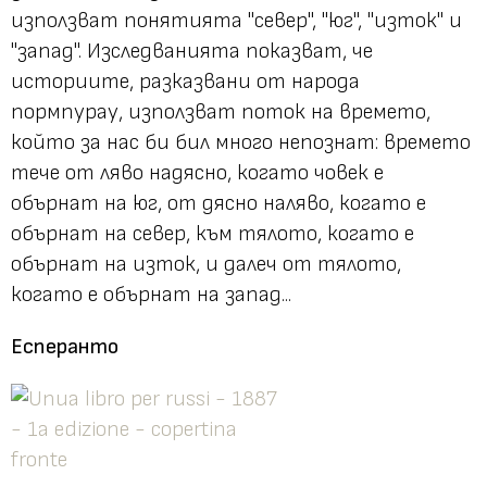
използват понятията "север", "юг", "изток" и
"запад". Изследванията показват, че
историите, разказвани от народа
пормпурау, използват поток на времето,
който за нас би бил много непознат: времето
тече от ляво надясно, когато човек е
обърнат на юг, от дясно наляво, когато е
обърнат на север, към тялото, когато е
обърнат на изток, и далеч от тялото,
когато е обърнат на запад...
Есперанто