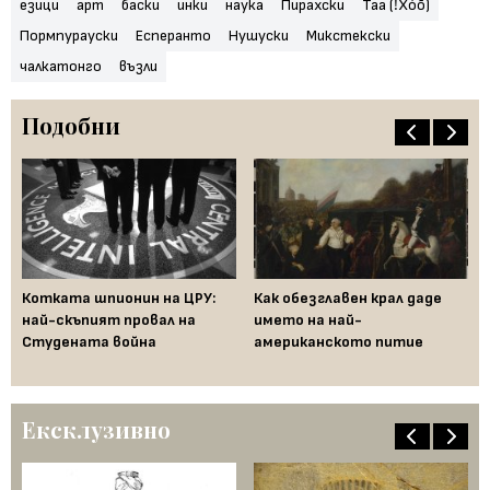
езици
арт
баски
инки
наука
Пирахски
Таа (ǃXóõ)
Пормпурауски
Есперанто
Нушуски
Микстекски
чалкатонго
възли
Подобни
Пр
Котката шпионин на ЦРУ:
Как обезглавен крал даде
бо
най-скъпият провал на
името на най-
ня
Студената война
американското питие
вл
Ексклузивно