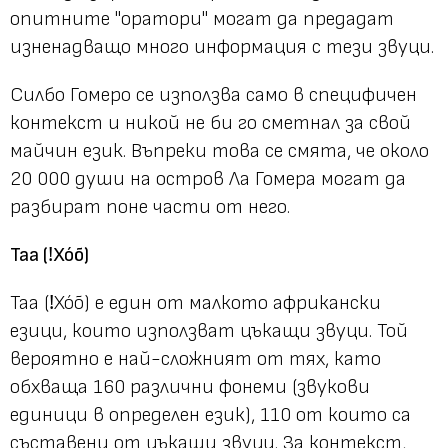
опитните "оратори" могат да предадат
изненадващо много информация с тези звуци.
Силбо Гомеро се използва само в специфичен
контекст и никой не би го сметнал за свой
майчин език. Въпреки това се смята, че около
20 000 души на остров Ла Гомера могат да
разбират поне части от него.
Таа (ǃXóõ)
Таа (ǃXóõ) е един от малкото африкански
езици, които използват цъкащи звуци. Той
вероятно е най-сложният от тях, като
обхваща 160 различни фонеми (звукови
единици в определен език), 110 от които са
съставени от цъкащи звуци. За контекст,