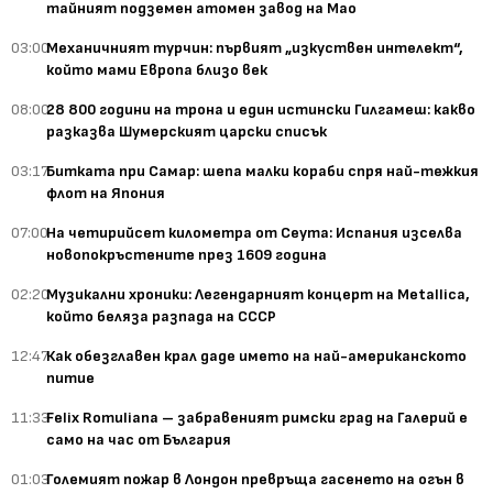
тайният подземен атомен завод на Мао
03:00
Механичният турчин: първият „изкуствен интелект“,
който мами Европа близо век
08:00
28 800 години на трона и един истински Гилгамеш: какво
разказва Шумерският царски списък
03:17
Битката при Самар: шепа малки кораби спря най-тежкия
флот на Япония
07:00
На четирийсет километра от Сеута: Испания изселва
новопокръстените през 1609 година
02:20
Музикални хроники: Легендарният концерт на Metallica,
който беляза разпада на СССР
12:47
Как обезглавен крал даде името на най-американското
питие
11:33
Felix Romuliana – забравеният римски град на Галерий е
само на час от България
01:03
Големият пожар в Лондон превръща гасенето на огън в