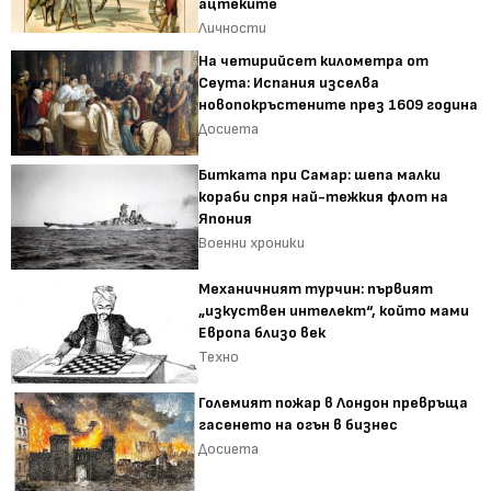
ацтеките
Личности
На четирийсет километра от
Сеута: Испания изселва
новопокръстените през 1609 година
Досиета
Битката при Самар: шепа малки
кораби спря най-тежкия флот на
Япония
Военни хроники
Механичният турчин: първият
„изкуствен интелект“, който мами
Европа близо век
Техно
Големият пожар в Лондон превръща
гасенето на огън в бизнес
Досиета