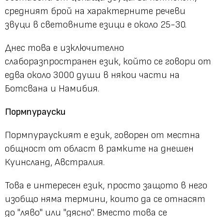
средният брой на характерните речеви
звуци в световните езици е около 25-30.
Днес това е изключително
слаборазпространен език, който се говори от
едва около 3000 души в някои части на
Ботсвана и Намибия.
Пормпурауски
Пормпурауският е език, говорен от местна
общност от област в рамките на днешен
Куинсланд, Австралия.
Това е интересен език, просто защото в него
изобщо няма термини, които да се отнасят
до "ляво" или "дясно". Вместо това се