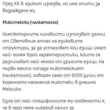
През XX в. езикът изчезва, но има опити за
възраждане му.
Микстекски (чалкатонго)
Компютърните лингвисти използват данни
от Световния атлас на езиковите
структури, за да установят кои езици имат
най-голям брой характеристики, които се
различават най-много от другите езици. На
първо място попада микстекският
(чалкатонго), говорен само от 6000 души от
коренното население микстеки в днешно
Мексико.
Една от най-специфичните му особености е,
че в него няма никакъв начин за