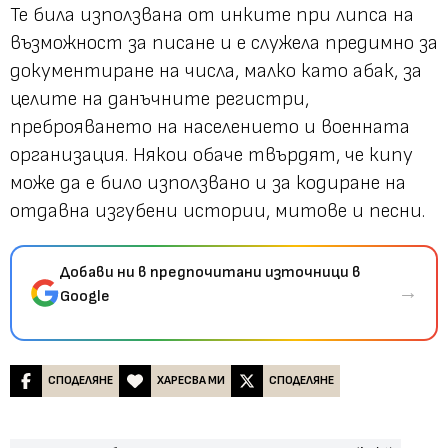
Те била използвана от инките при липса на
възможност за писане и е служела предимно за
документиране на числа, малко като абак, за
целите на данъчните регистри,
преброяването на населението и военната
организация. Някои обаче твърдят, че кипу
може да е било използвано и за кодиране на
отдавна изгубени истории, митове и песни.
Добави ни в предпочитани източници в
→
Google
СПОДЕЛЯНЕ
ХАРЕСВА МИ
СПОДЕЛЯНЕ