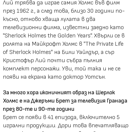
Лий трябва да играе самия Холмс във филм
през 1962 г., а след това, близо 30 години по-
късно, отново хваща лулата в два
телевизионни филма, известни заедно като
"Sherlock Holmes the Golden Years". Хвърли се в
ролята на Майкрофт Холмс в "The Private Life
of Sherlock Holmes" на Били Уайлдър, а сър
Кристофър Лий почти събра пълния
комплект персонажи. Уви, той така и не се
появи на екрана като доктор Уотсън.
За много хора иконичният образ на Шерлок
Холмс е на Джеръми Брет за телевизия Гранада
през 80-те и 90-те години
Брет се появи в 41 епизода, включително 5
игрални продукции. Дори това впечатляващо