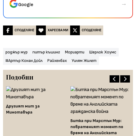
→
Google
СПОДЕЛЯНЕ
ХАРЕСВА МИ
СПОДЕЛЯНЕ
роджър мур
питър къшинг
Мориарти
Шерлок Хоумс
#Артър Конан Дойл
Райхенбах
Уилям Жилет
Подобни
Другият мит за
Минотавъра
Битка при Марстън Мур:
Ис
повратеният момент по
-
Ай
време на Английската