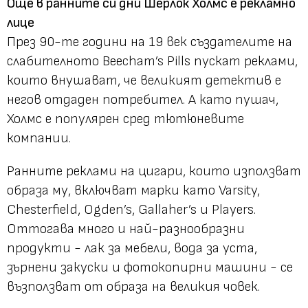
Още в ранните си дни Шерлок Холмс е рекламно
лице
През 90-те години на 19 век създателите на
слабителното Beecham’s Pills пускат реклами,
които внушават, че великият детектив е
негов отдаден потребител. А като пушач,
Холмс е популярен сред тютюневите
компании.
Ранните реклами на цигари, които използват
образа му, включват марки като Varsity,
Chesterfield, Ogden’s, Gallaher’s и Players.
Оттогава много и най-разнообразни
продукти - лак за мебели, вода за уста,
зърнени закуски и фотокопирни машини - се
възползват от образа на великия човек.