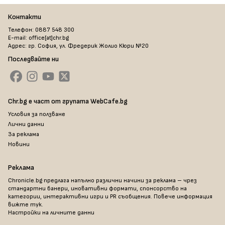
Контакти
Телефон: 0887 548 300
E-mail: office[at]chr.bg
Адрес: гр. София, ул. Фредерик Жолио Кюри №20
Последвайте ни
Chr.bg е част от групата WebCafe.bg
Условия за ползване
Лични данни
За реклама
Новини
Реклама
Chronicle.bg предлага напълно различни начини за реклама – чрез
стандартни банери, иновативни формати, спонсорство на
категории, интерактивни игри и PR съобщения. Повече информация
вижте тук
.
Настройки на личните данни