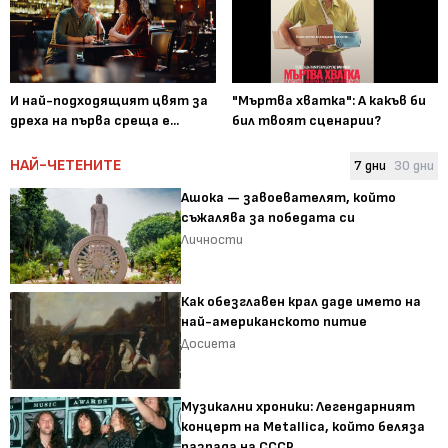
И най-подходящият цвят за
"Мъртва хватка": А какъв би
дреха на първа среща е...
бил твоят сценарии?
НАЙ-ЧЕТЕНИТЕ
7 дни
30 дни
Ашока — завоевателят, който
съжалява за победата си
Личности
Как обезглавен крал даде името на
най-американското питие
Досиета
Музикални хроники: Легендарният
концерт на Metallica, който беляза
разпада на СССР