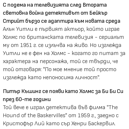
С подема на телевизията след Втората
световна война детективът от Бейкър
Стрийт бързо се адаптира към новата среда
Алън Уитли е първият актьор, който играе
Холмс по британската телевизия - сериалът
му от 1951 г. се излъчва на живо. Но изглежда
Уитли не е фен на Холмс - когато го питат за
характера на персонажа, той се твърди, че
той отговаря: "По мое мнение той просто
изглежда като непоносима личност".
Питър Къшинг се появи като Холмс за Би Би Си
през 60-те години
Той вече е играл детектива във филма "The
Hound of the Baskervilles" от 1959 г., заедно с
Кристофър Лий като сър Хенри Баскервил.