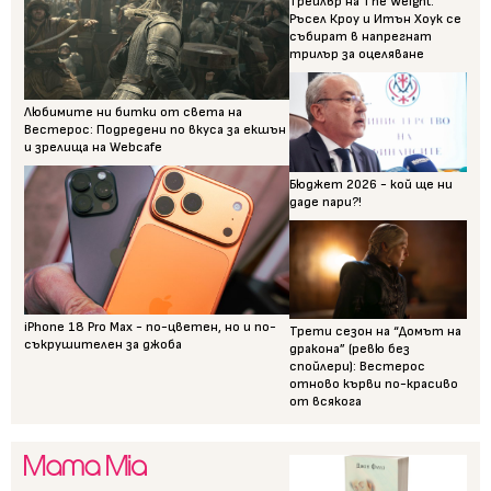
Трейлър на The Weight:
Ръсел Кроу и Итън Хоук се
събират в напрегнат
трилър за оцеляване
Любимите ни битки от света на
Вестерос: Подредени по вкуса за екшън
и зрелища на Webcafe
Бюджет 2026 - кой ще ни
даде пари?!
iPhone 18 Pro Max - по-цветен, но и по-
Трети сезон на “Домът на
съкрушителен за джоба
дракона” (ревю без
спойлери): Вестерос
отново кърви по-красиво
от всякога