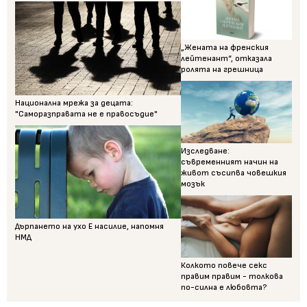
„Жената на френския
лейтенант“, отказала
ролята на грешница
Национална мрежа за децата:
"Саморазправата не е правосъдие"
Изследване:
съвременният начин на
живот съсипва човешкия
мозък
Дърпането на ухо Е насилие, напомня
НМД
Колкото повече секс
правим правим - толкова
по-силна е любовта?