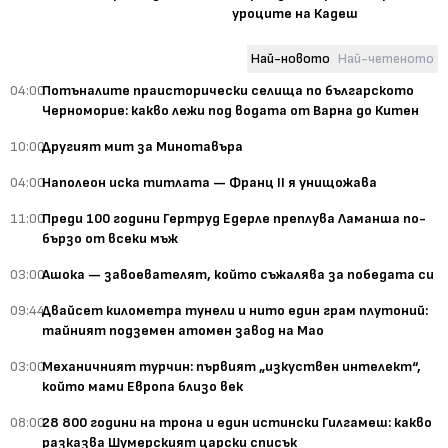
уроците на Кадеш
Най-новото
Най-четеното
04:00
Потъналите праисторически селища по българското
Черноморие: какво лежи под водата от Варна до Китен
10:00
Другият мит за Минотавъра
04:00
Наполеон иска титлата — Франц II я унищожава
11:00
Преди 100 години Гертруд Едерле преплува Ламанша по-
бързо от всеки мъж
03:00
Ашока — завоевателят, който съжалява за победата си
09:44
Двайсет километра тунели и нито един грам плутоний:
тайният подземен атомен завод на Мао
03:00
Механичният турчин: първият „изкуствен интелект“,
който мами Европа близо век
08:00
28 800 години на трона и един истински Гилгамеш: какво
разказва Шумерският царски списък