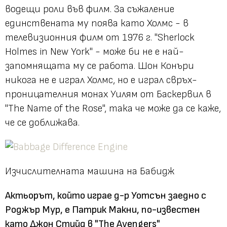
водещи роли във филм. За съжаление
единствената му поява като Холмс - в
телевизионния филм от 1976 г. "Sherlock
Holmes in New York" - може би не е най-
запомнящата му се работа. Шон Конъри
никога не е играл Холмс, но е играл свръх-
проницателния монах Уилям от Баскервил в
"The Name of the Rose", така че може да се каже,
че се доближава.
Изчислителната машина на Бабидж
Актьорът, който играе д-р Уотсън заедно с
Роджър Мур, е Патрик Макни, по-известен
като Джон Стийд в "The Avengers"