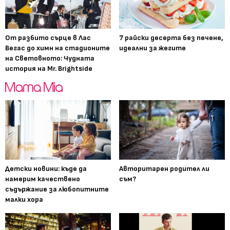
От разбито сърце в Лас
7 райски десерта без печене,
Вегас до химн на стадионите
идеални за жегите
на Световното: Чудната
история на Mr. Brightside
Детски новини: къде да
Авторитарен родител ли
намерим качествено
съм?
съдържание за любопитните
малки хора