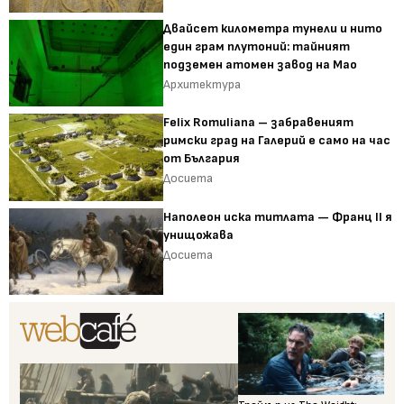
Двайсет километра тунели и нито
един грам плутоний: тайният
подземен атомен завод на Мао
Архитектура
Felix Romuliana – забравеният
римски град на Галерий е само на час
от България
Досиета
Наполеон иска титлата — Франц II я
унищожава
Досиета