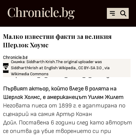
Малко известни факти за великия
Шерлок Хоумс
Chronicle.bg
Снимка: Siddharth Krish.The original uploader was
02.03.2021, 14:03
Siddharthkrish at English Wikipedia., CC BY-SA 3.0 , via
Wikimedia Commons
Първият актьор, който влезе в ролята на
Шерлок Холмс, е американецът Уилям Жилет
Неговата пиеса от 1899 г. е адаптирана по
сценарий на самия Артър Конан
Дойл. Поставена 6 години след като авторът
се опитва да убие творението си при