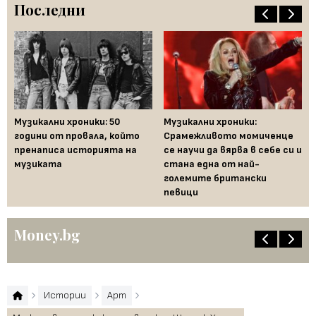
Последни
Музикални хроники: 50
Музикални хроники:
Од
години от провала, който
Срамежливото момиченце
во
пренаписа историята на
се научи да вярва в себе си и
ко
музиката
стана една от най-
големите британски
певици
Money.bg
Истории
Арт