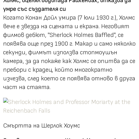
Холмс, оцелял водопада Райхенбах, отказва да
умре със създателя си
Когато Конан Дойл умира (7 юли 1930 г.), Холмс
вече е звезда на сцената и екрана. Неговият
филмов дебют, "Sherlock Holmes Baffled", се
появява още през 1900 г. Макар и само няколко
секунди, филмът използва стопмоушън
камера, за да покаже как Холмс се опитва да се
пребори с крадец, който многократно
изчезва, след което се появява отново в друга
част на стаята.
Смъртта на Шерлок Хоумс