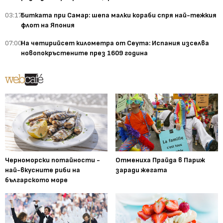
03:17
Битката при Самар: шепа малки кораби спря най-тежкия
флот на Япония
07:00
На четирийсет километра от Сеута: Испания изселва
новопокръстените през 1609 година
Черноморски потайности -
Отмениха Прайда в Париж
най-вкусните риби на
заради жегата
българското море