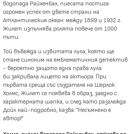
водопада Райхенбах, пиесата постига
огромен успех от двете страни на
Атлантическия океан: между 1899 и 1932 г.
Жилет изпълнява ролята повече от 1000
пъти.
Той въвежда и извитата лула, която ще
стане синоним на емблематичния детектив
- вероятно защото една права лула
би закривала лицето на актьора. При
първата среща със създателя на Шерлок
Холмс, Жилет се появява в образ, заедно с
характерната шапка, и след като разглежда
Дойл най-подробно, казва: "Несъмнено е
автор!"