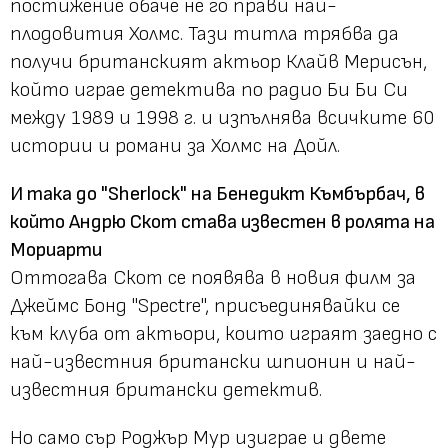
постижение обаче не го прави най-
плодовития Холмс. Тази титла трябва да
получи британският актьор Клайв Мерисън,
който играе детектива по радио Би Би Си
между 1989 и 1998 г. и изпълнява всичките 60
истории и романи за Холмс на Дойл.
И така до "Sherlock" на Бенедикт Къмбърбач, в
който Андрю Скот става известен в ролята на
Мориарти
Оттогава Скот се появява в новия филм за
Джеймс Бонд "Spectre", присъединявайки се
към клуба от актьори, които играят заедно с
най-известния британски шпионин и най-
известния британски детектив.
Но само сър Роджър Мур изиграе и двете