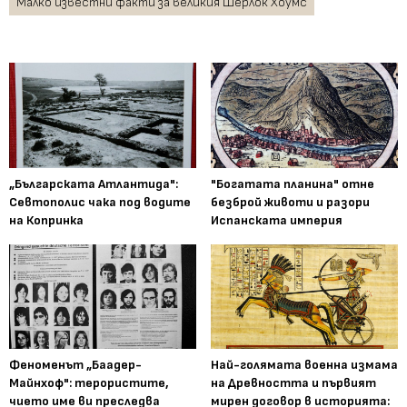
Малко известни факти за великия Шерлок Хоумс
„Българската Атлантида":
"Богатата планина" отне
Севтополис чака под водите
безброй животи и разори
на Копринка
Испанската империя
Феноменът „Баадер-
Най-голямата военна измама
Майнхоф": терористите,
на Древността и първият
чието име ви преследва
мирен договор в историята: