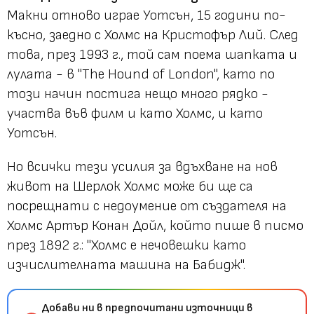
Макни отново играе Уотсън, 15 години по-
късно, заедно с Холмс на Кристофър Лий. След
това, през 1993 г., той сам поема шапката и
лулата - в "The Hound of London", като по
този начин постига нещо много рядко -
участва във филм и като Холмс, и като
Уотсън.
Но всички тези усилия за вдъхване на нов
живот на Шерлок Холмс може би ще са
посрещнати с недоумение от създателя на
Холмс Артър Конан Дойл, който пише в писмо
през 1892 г.: "Холмс е нечовешки като
изчислителната машина на Бабидж".
Добави ни в предпочитани източници в