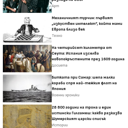
Арт
Механичният турчин: първият
„изкуствен интелект“, който мами
Европа близо век
Техно
На четирийсет километра от
Сеута: Испания изселва
новопокръстените през 1609 година
Досиета
Битката при Самар: шепа малки
кораби спря най-тежкия флот на
Япония
Военни хроники
28 800 години на трона и един
истински Гилгамеш: какво разказва
Шумерският царски списък
Истории