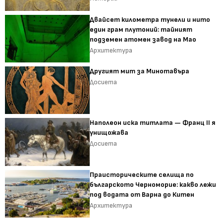
Двайсет километра тунели и нито
един грам плутоний: тайният
подземен атомен завод на Мао
Архитектура
Другият мит за Минотавъра
Досиета
Наполеон иска титлата — Франц II я
унищожава
Досиета
Праисторическите селища по
българското Черноморие: какво лежи
под водата от Варна до Китен
Архитектура