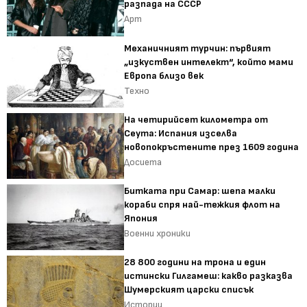
разпада на СССР
Арт
Механичният турчин: първият
„изкуствен интелект“, който мами
Европа близо век
Техно
На четирийсет километра от
Сеута: Испания изселва
новопокръстените през 1609 година
Досиета
Битката при Самар: шепа малки
кораби спря най-тежкия флот на
Япония
Военни хроники
28 800 години на трона и един
истински Гилгамеш: какво разказва
Шумерският царски списък
Истории