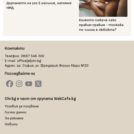
Дърпането на ухо Е насилие, напомня
НМД
Колкото повече секс
правим правим - толкова
по-силна е любовта?
Контакти
Телефон: 0887 548 300
E-mail: office[at]chr.bg
Адрес: гр. София, ул. Фредерик Жолио Кюри №20
Последвайте ни
Chr.bg е част от групата WebCafe.bg
Условия за ползване
Лични данни
За реклама
Новини