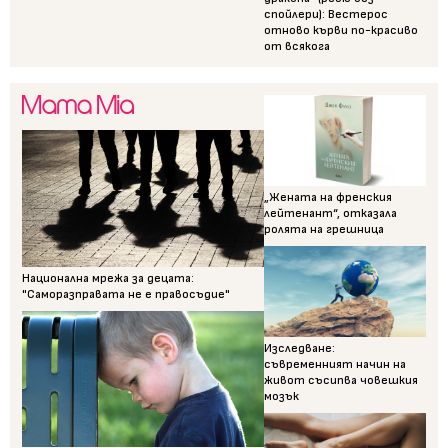
спойлери): Вестерос
отново кърви по-красиво
от всякога
„Жената на френския
лейтенант“, отказала
ролята на грешница
Национална мрежа за децата:
"Саморазправата не е правосъдие"
Изследване:
съвременният начин на
живот съсипва човешкия
мозък