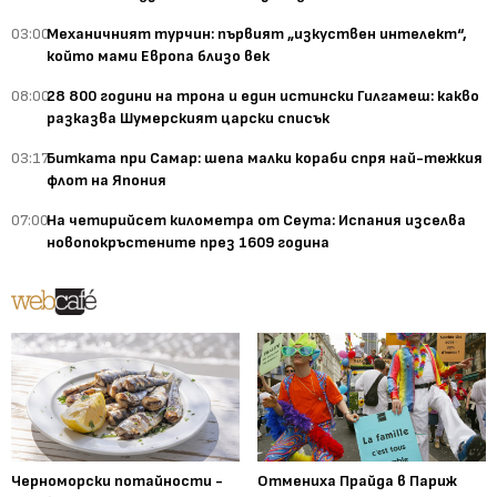
03:00
Механичният турчин: първият „изкуствен интелект“,
който мами Европа близо век
08:00
28 800 години на трона и един истински Гилгамеш: какво
разказва Шумерският царски списък
03:17
Битката при Самар: шепа малки кораби спря най-тежкия
флот на Япония
07:00
На четирийсет километра от Сеута: Испания изселва
новопокръстените през 1609 година
Черноморски потайности -
Отмениха Прайда в Париж