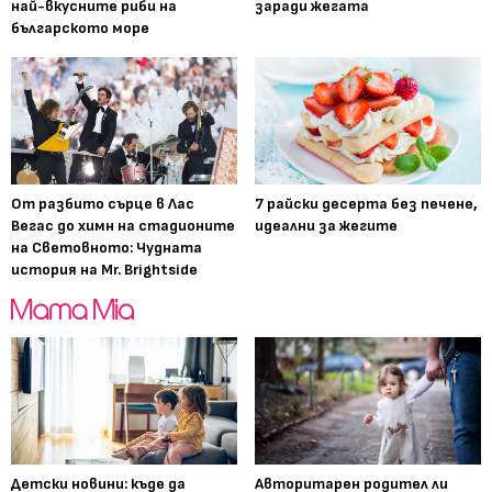
най-вкусните риби на
заради жегата
българското море
От разбито сърце в Лас
7 райски десерта без печене,
Вегас до химн на стадионите
идеални за жегите
на Световното: Чудната
история на Mr. Brightside
Детски новини: къде да
Авторитарен родител ли