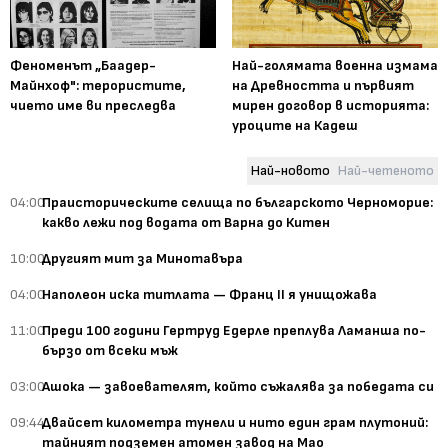
Феноменът „Баадер-
Най-голямата военна измама
Майнхоф": терористите,
на Древността и първият
чието име ви преследва
мирен договор в историята:
уроците на Кадеш
Най-новото
Най-четеното
04:00
Праисторическите селища по българското Черноморие:
какво лежи под водата от Варна до Китен
10:00
Другият мит за Минотавъра
04:00
Наполеон иска титлата — Франц II я унищожава
11:00
Преди 100 години Гертруд Едерле преплува Ламанша по-
бързо от всеки мъж
03:00
Ашока — завоевателят, който съжалява за победата си
09:44
Двайсет километра тунели и нито един грам плутоний:
тайният подземен атомен завод на Мао