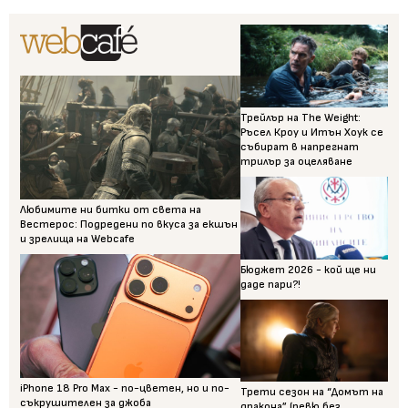
Трейлър на The Weight:
Ръсел Кроу и Итън Хоук се
събират в напрегнат
трилър за оцеляване
Любимите ни битки от света на
Вестерос: Подредени по вкуса за екшън
и зрелища на Webcafe
Бюджет 2026 - кой ще ни
даде пари?!
iPhone 18 Pro Max - по-цветен, но и по-
Трети сезон на “Домът на
съкрушителен за джоба
дракона” (ревю без