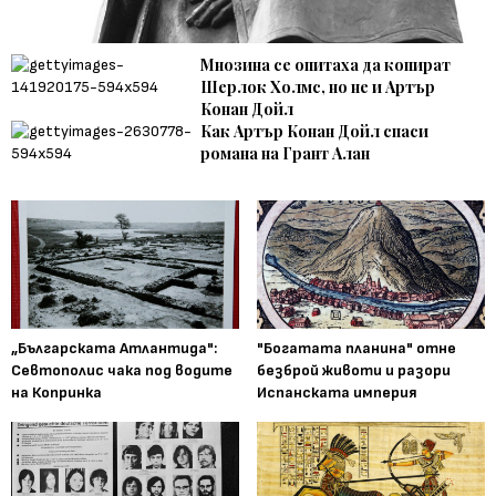
Мнозина се опитаха да копират
Шерлок Холмс, но не и Артър
Конан Дойл
Как Артър Конан Дойл спаси
романа на Грант Алан
„Българската Атлантида":
"Богатата планина" отне
Севтополис чака под водите
безброй животи и разори
на Копринка
Испанската империя