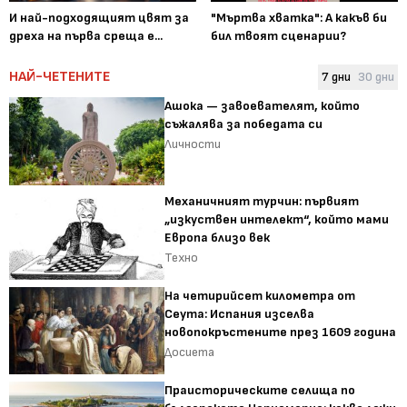
И най-подходящият цвят за
"Мъртва хватка": А какъв би
дреха на първа среща е...
бил твоят сценарии?
НАЙ-ЧЕТЕНИТЕ
7 дни
30 дни
Ашока — завоевателят, който
съжалява за победата си
Личности
Механичният турчин: първият
„изкуствен интелект“, който мами
Европа близо век
Техно
На четирийсет километра от
Сеута: Испания изселва
новопокръстените през 1609 година
Досиета
Праисторическите селища по