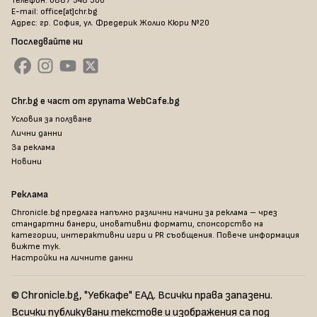
Телефон: 0887 548 300
E-mail: office[at]chr.bg
Адрес: гр. София, ул. Фредерик Жолио Кюри №20
Последвайте ни
Chr.bg е част от групата WebCafe.bg
Условия за ползване
Лични данни
За реклама
Новини
Реклама
Chronicle.bg предлага напълно различни начини за реклама – чрез
стандартни банери, иновативни формати, спонсорство на
категории, интерактивни игри и PR съобщения. Повече информация
вижте тук
.
Настройки на личните данни
© Chronicle.bg, "Уебкафе" ЕАД. Всички права запазени.
Всички публикувани текстове и изображения са под