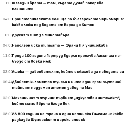
11:00
Железни врата – там, където Дунав покорява
планините
04:00
Праисторическите селища по българското Черноморие:
какво лежи под водата от Варна до Китен
10:00
Другият мит за Минотавъра
04:00
Наполеон иска титлата — Франц II я унищожава
11:00
Преди 100 години Гертруд Едерле преплува Ламанша по-
бързо от всеки мъж
03:00
Ашока — завоевателят, който съжалява за победата си
09:44
Двайсет километра тунели и нито един грам плутоний:
тайният подземен атомен завод на Мао
03:00
Механичният турчин: първият „изкуствен интелект“,
който мами Европа близо век
08:00
28 800 години на трона и един истински Гилгамеш: какво
разказва Шумерският царски списък