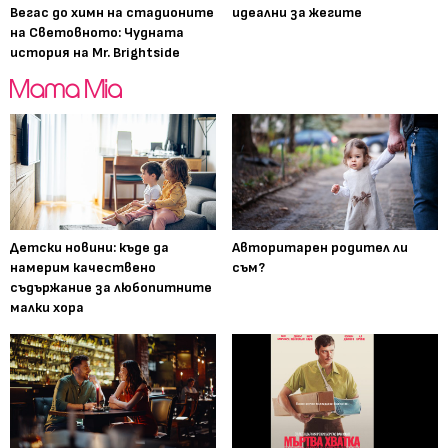
Вегас до химн на стадионите
идеални за жегите
на Световното: Чудната
история на Mr. Brightside
Детски новини: къде да
Авторитарен родител ли
намерим качествено
съм?
съдържание за любопитните
малки хора