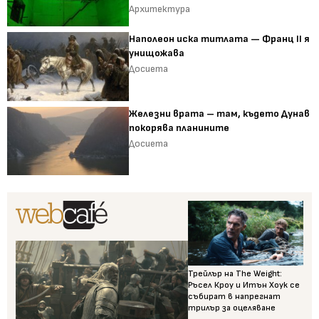
Архитектура
Наполеон иска титлата — Франц II я
унищожава
Досиета
Железни врата – там, където Дунав
покорява планините
Досиета
Трейлър на The Weight:
Ръсел Кроу и Итън Хоук се
събират в напрегнат
трилър за оцеляване