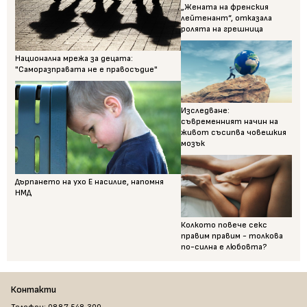
„Жената на френския
лейтенант“, отказала
ролята на грешница
Национална мрежа за децата:
"Саморазправата не е правосъдие"
Изследване:
съвременният начин на
живот съсипва човешкия
мозък
Дърпането на ухо Е насилие, напомня
НМД
Колкото повече секс
правим правим - толкова
по-силна е любовта?
Контакти