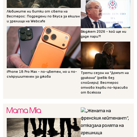
Любимите ни битки от света на
Вестерос: Подредени по вкуса за екшън
и зрелища на Webcafe
Бюджет 2026 - кой ще ни
даде пари?!
iPhone 18 Pro Max - по-цветен, но и по-
Трети сезон на “Домът на
съкрушителен за джоба
дракона” (ревю без
спойлери): Вестерос
отново кърви по-красиво
от всякога