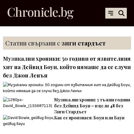
Статии свързани с
зиги стардъст
Музикални хроники: 50 години от язвителния
хит на Дейвид Боуи, който нямаше да се случи
без Джон Ленън
Музикални хронии: 5 тъжни години
без Дейвид Боуи – и цели 48 без
Зиги Стардъст
Как се произнася: Боуи или Бауи