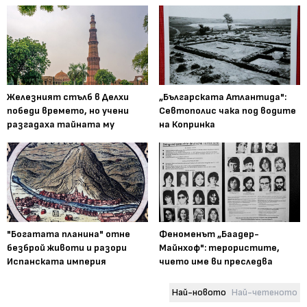
Железният стълб в Делхи
„Българската Атлантида":
победи времето, но учени
Севтополис чака под водите
разгадаха тайната му
на Копринка
"Богатата планина" отне
Феноменът „Баадер-
безброй животи и разори
Майнхоф": терористите,
Испанската империя
чието име ви преследва
Най-новото
Най-четеното