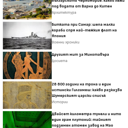
българското Черноморие: какво лежи
под водата от Варна до Китен
Архитектура
Битката при Самар: шепа малки
кораби спря най-тежкия флот на
Япония
Военни хроники
Другият мит за Минотавъра
Досиета
28 800 години на трона и един
истински Гилгамеш: какво разказва
Шумерският царски списък
Истории
Двайсет километра тунели и нито
един грам плутоний: тайният
подземен атомен завод на Мао