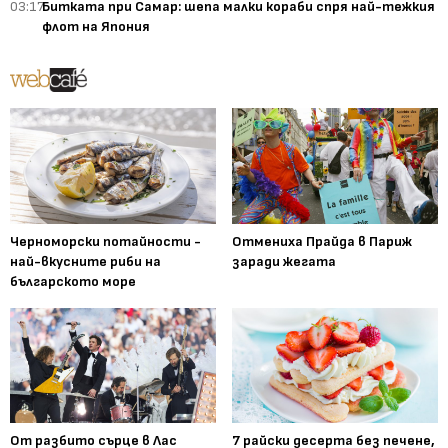
03:17
Битката при Самар: шепа малки кораби спря най-тежкия
флот на Япония
Черноморски потайности -
Отмениха Прайда в Париж
най-вкусните риби на
заради жегата
българското море
От разбито сърце в Лас
7 райски десерта без печене,