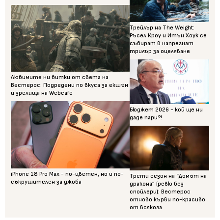
Трейлър на The Weight:
Ръсел Кроу и Итън Хоук се
събират в напрегнат
трилър за оцеляване
Любимите ни битки от света на
Вестерос: Подредени по вкуса за екшън
и зрелища на Webcafe
Бюджет 2026 - кой ще ни
даде пари?!
iPhone 18 Pro Max - по-цветен, но и по-
Трети сезон на “Домът на
съкрушителен за джоба
дракона” (ревю без
спойлери): Вестерос
отново кърви по-красиво
от всякога