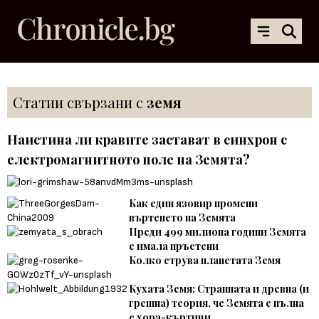
Статии свързани с
земя
Наистина ли кравите застават в синхрон с
електромагнитното поле на Земята?
Как един язовир промени
въртенето на Земята
Преди 499 милиона години Земята
е имала пръстени
Колко струва планетата Земя
Кухата Земя: Странната и древна (и
грешна) теория, че Земята е пълна
с хора-къртици