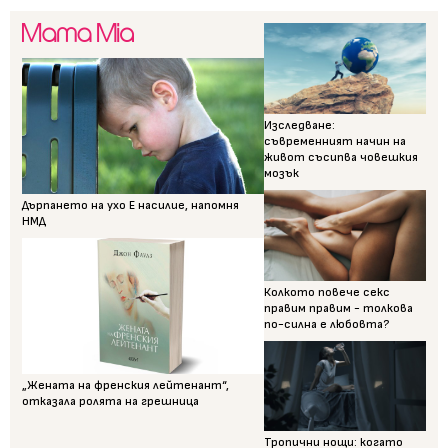
Изследване:
съвременният начин на
живот съсипва човешкия
мозък
Дърпането на ухо Е насилие, напомня
НМД
Колкото повече секс
правим правим - толкова
по-силна е любовта?
„Жената на френския лейтенант“,
отказала ролята на грешница
Тропични нощи: когато