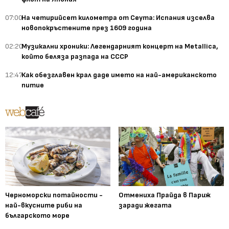
07:00
На четирийсет километра от Сеута: Испания изселва
новопокръстените през 1609 година
02:20
Музикални хроники: Легендарният концерт на Metallica,
който беляза разпада на СССР
12:47
Как обезглавен крал даде името на най-американското
питие
Черноморски потайности -
Отмениха Прайда в Париж
най-вкусните риби на
заради жегата
българското море