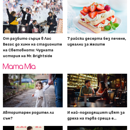
От разбито сърце в Лас
7 райски десерта без печене,
Вегас до химн на стадионите
идеални за жегите
на Световното: Чудната
история на Mr. Brightside
Авторитарен родител ли
И най-подходящият цвят за
съм?
дреха на първа среща е...