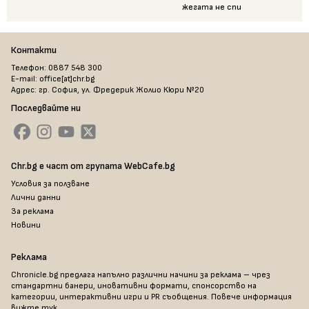
жегата не спи
Контакти
Телефон: 0887 548 300
E-mail: office[at]chr.bg
Адрес: гр. София, ул. Фредерик Жолио Кюри №20
Последвайте ни
Chr.bg е част от групата WebCafe.bg
Условия за ползване
Лични данни
За реклама
Новини
Реклама
Chronicle.bg предлага напълно различни начини за реклама – чрез
стандартни банери, иновативни формати, спонсорство на
категории, интерактивни игри и PR съобщения. Повече информация
вижте тук
.