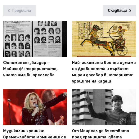
Предишна
Следваща
Феноменът „Баадер-
Най-голямата военна измама
Майнхоф": терористите,
на Древността и първият
чието име ви преследва
мирен договор в историята:
уроците на Кадеш
Музикални хроники:
От Монреал до бягството
Срамежливото момиченце се
през границата: двата