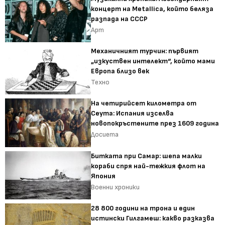
концерт на Metallica, който беляза
разпада на СССР
Арт
Механичният турчин: първият
„изкуствен интелект“, който мами
Европа близо век
Техно
На четирийсет километра от
Сеута: Испания изселва
новопокръстените през 1609 година
Досиета
Битката при Самар: шепа малки
кораби спря най-тежкия флот на
Япония
Военни хроники
28 800 години на трона и един
истински Гилгамеш: какво разказва