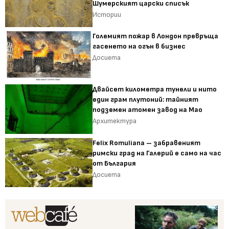
Шумерският царски списък
Истории
Големият пожар в Лондон превръща
гасенето на огън в бизнес
Досиета
Двайсет километра тунели и нито
един грам плутоний: тайният
подземен атомен завод на Мао
Архитектура
Felix Romuliana – забравеният
римски град на Галерий е само на час
от България
Досиета