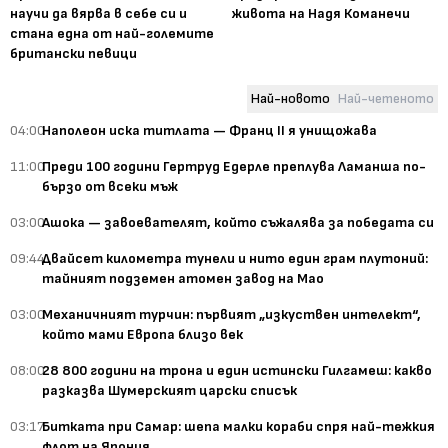
научи да вярва в себе си и
живота на Надя Команечи
стана една от най-големите
британски певици
Най-новото
Най-четеното
04:00
Наполеон иска титлата — Франц II я унищожава
11:00
Преди 100 години Гертруд Едерле преплува Ламанша по-
бързо от всеки мъж
03:00
Ашока — завоевателят, който съжалява за победата си
09:44
Двайсет километра тунели и нито един грам плутоний:
тайният подземен атомен завод на Мао
03:00
Механичният турчин: първият „изкуствен интелект“,
който мами Европа близо век
08:00
28 800 години на трона и един истински Гилгамеш: какво
разказва Шумерският царски списък
03:17
Битката при Самар: шепа малки кораби спря най-тежкия
флот на Япония