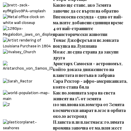
Какво ще стане, ако Земята
започне да се върти на обратно
Високосна секунда - една от най-
малките добавени единици време
4 от най-странните
праисторически животни
Томас Джеферсън и неловката
покупка на Луизиана
Може ли една страна да закупи
друга
Аристарх Самоски - астрономът,
който доказа движението на
планетата и потъна в забрава
Сара Ректор - афро-американката,
която стана бяла
Как половината хора на света
живеят на 1% от земята
110 милиона километра от Земята
космически апарат влезе в орбита
около астероид
Планета или пластмаса: голямата
промяна започва от малкия жест