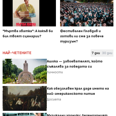
"Мъртва хватка": А какъв би
Фестивален Пловдив и
бил твоят сценарии?
готови ли сме за повече
туризъм?
НАЙ-ЧЕТЕНИТЕ
7 дни
30 дни
Ашока — завоевателят, който
съжалява за победата си
Личности
Как обезглавен крал даде името на
най-американското питие
Досиета
Музикални хроники: Легендарният