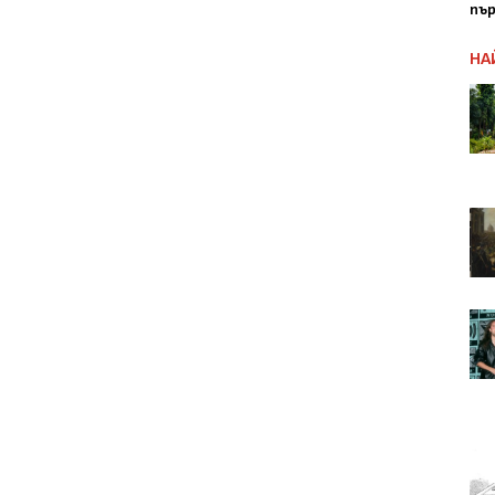
пър
НА