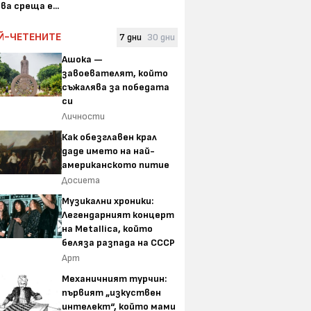
ва среща е...
Й-ЧЕТЕНИТЕ
7 дни
30 дни
Ашока —
завоевателят, който
съжалява за победата
си
Личности
Как обезглавен крал
даде името на най-
американското питие
Досиета
Музикални хроники:
Легендарният концерт
на Metallica, който
беляза разпада на СССР
Арт
Механичният турчин:
първият „изкуствен
интелект“, който мами