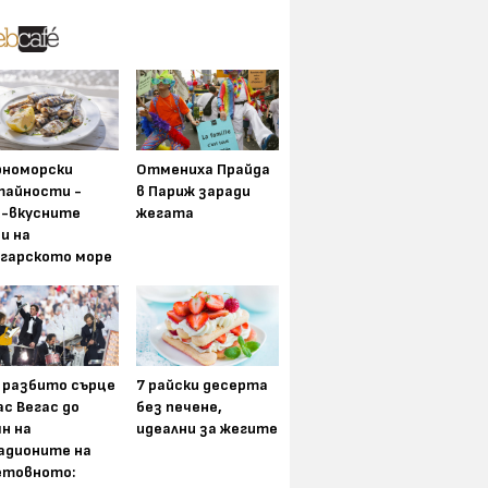
рноморски
Отмениха Прайда
тайности -
в Париж заради
й-вкусните
жегата
и на
лгарското море
 разбито сърце
7 райски десерта
ас Вегас до
без печене,
н на
идеални за жегите
адионите на
етовното: