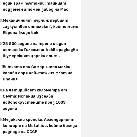
един грам плутоний: тайният
подземен атомен завод на Мао
00
Механичният турчин: първият
„изкуствен интелект“, който мами
Европа близо век
00
28 800 години на трона и един
истински Гилгамеш: какво разказва
Шумерският царски списък
17
Битката при Самар: шепа малки
кораби спря най-тежкия флот на
Япония
00
На четирийсет километра от
Сеута: Испания изселва
новопокръстените през 1609
година
20
Музикални хроники: Легендарният
концерт на Metallica, който беляза
разпада на СССР