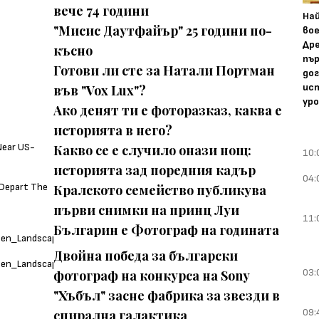
вече 74 години
На
"Мисис Даутфайър" 25 години по-
вое
Др
късно
пъ
Готови ли сте за Натали Портман
дог
ис
във "Vox Lux"?
ур
Ако денят ти е фоторазказ, каква е
историята в него?
Какво се е случило онази нощ:
10:
историята зад поредния кадър
04:
Кралското семейство публикува
първи снимки на принц Луи
11:
Българин е Фотограф на годината
Двойна победа за български
03:
фотограф на конкурса на Sony
"Хъбъл" засне фабрика за звезди в
09:
спирална галактика