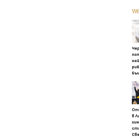
Че
по
на
риб
бъ
От
в Л
хим
ст
Св