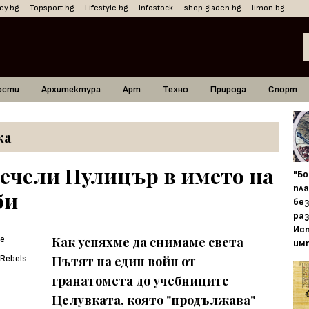
ey.bg
Topsport.bg
Lifestyle.bg
Infostock
shop.gladen.bg
limon.bg
ости
Архитектура
Арт
Техно
Природа
Спорт
ка
ечели Пулицър в името на
"Б
пл
би
бе
ра
Ис
Как успяхме да снимаме света
им
Пътят на един войн от
гранатомета до учебниците
Целувката, която "продължава"