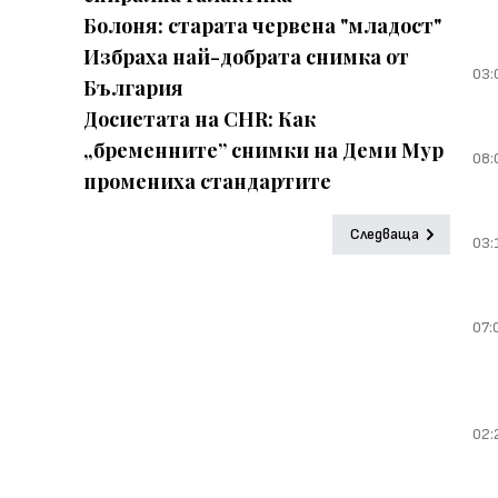
Болоня: старата червена "младост"
Избраха най-добрата снимка от
03:
България
Досиетата на CHR: Как
„бременните” снимки на Деми Мур
08:
промениха стандартите
Следваща
03:
07:
02: