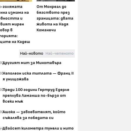
й-голямата
От Монреал до
нна измама на
бягството през
евността и
границата: двата
рвият мирен
живота на Надя
овор в
Команечи
торията:
оците на Кадеш
Най-новото
Най-четеното
00
Другият мит за Минотавъра
00
Наполеон иска титлата — Франц II
я унищожава
00
Преди 100 години Гертруд Едерле
преплува Ламанша по-бързо от
всеки мъж
00
Ашока — завоевателят, който
съжалява за победата си
44
Двайсет километра тунели и нито