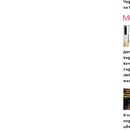
Чу
на 
Дет
къд
ка
съ
лю
мал
И н
по
цвя