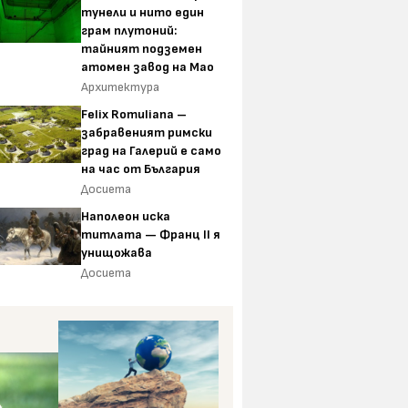
тунели и нито един
грам плутоний:
тайният подземен
атомен завод на Мао
Архитектура
Felix Romuliana –
забравеният римски
град на Галерий е само
на час от България
Досиета
Наполеон иска
титлата — Франц II я
унищожава
Досиета