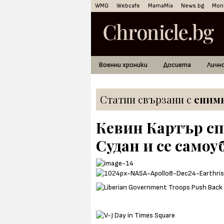
WMG
Webcafe
MamaMia
News.bg
Mon
Военни хроники
Досиета
Личн
Статии свързани с
сним
Кевин Картър сп
Судан и се самоу