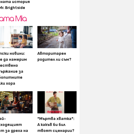
дната история
Mr. Brightside
ски новини:
Авторитарен
е да намерим
родител ли съм?
чествено
държание за
бопитните
ки хора
ай-
"Мъртва хватка":
дходящият
А какъв би бил
т за дреха на
твоят сценарии?