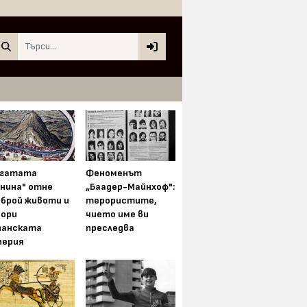
Search
огатата
Феноменът
анина" отне
„Баадер-Майнхоф":
зброй животи и
терористите,
зори
чието име ви
панската
преследва
перия