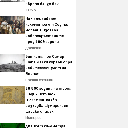
Европа близо век
Техно
На четирийсет
километра от Сеута:
Испания изселва
новопокръстените
през 1609 година
Досиета
Битката при Самар:
шепа малки кораби спря
най-тежкия флот на
Япония
Военни хроники
28 800 години на трона
и един истински
Гилгамеш: какво
разказва Шумерският
царски списък
Истории
Двайсет километра