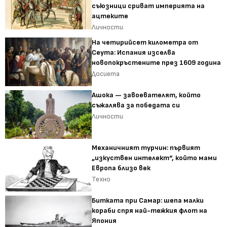
съюзници сриват империята на
ацтеките
Личности
На четирийсет километра от
Сеута: Испания изселва
новопокръстените през 1609 година
Досиета
Ашока — завоевателят, който
съжалява за победата си
Личности
Механичният турчин: първият
„изкуствен интелект“, който мами
Европа близо век
Техно
Битката при Самар: шепа малки
кораби спря най-тежкия флот на
Япония