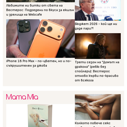
Любимите ни битки от света на
Вестерос: Подредени по вкуса за екшън
и зрелища на Webcafe
Бюджет 2026 - кой ще ни
даде пари?!
iPhone 18 Pro Max - по-цветен, но и по-
Трети сезон на “Домът на
съкрушителен за джоба
дракона” (ревю без
спойлери): Вестерос
отново кърви по-красиво
от всякога
Колкото повече секс