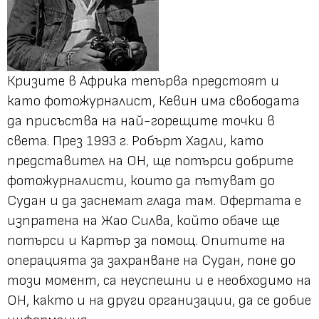
Кризите в Африка тепърва предстоят и
като фотожурналист, Кевин има свободата
да присъства на най-горещите точки в
света. През 1993 г. Робърт Хадли, като
представител на ОН, ще потърси добрите
фотожурналисти, които да пътуват до
Судан и да заснемат глада там. Офертата е
изпратена на Жао Силва, който обаче ще
потърси и Картър за помощ. Опитите на
операцията за захранване на Судан, поне до
този момент, са неуспешни и е необходимо на
ОН, както и на други организации, да се добие