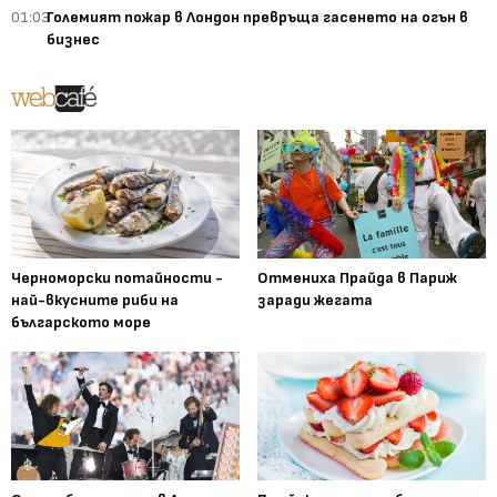
01:03
Големият пожар в Лондон превръща гасенето на огън в
бизнес
Черноморски потайности -
Отмениха Прайда в Париж
най-вкусните риби на
заради жегата
българското море