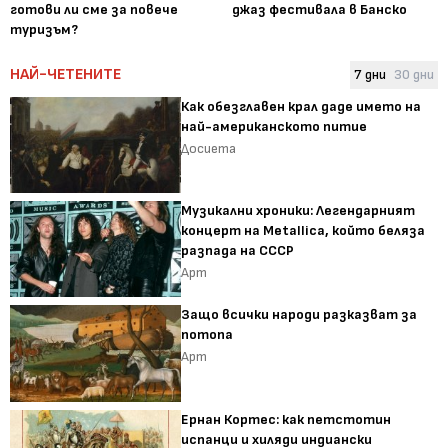
готови ли сме за повече
джаз фестивала в Банско
туризъм?
НАЙ-ЧЕТЕНИТЕ
7 дни
30 дни
Как обезглавен крал даде името на
най-американското питие
Досиета
Музикални хроники: Легендарният
концерт на Metallica, който беляза
разпада на СССР
Арт
Защо всички народи разказват за
потопа
Арт
Ернан Кортес: как петстотин
испанци и хиляди индиански