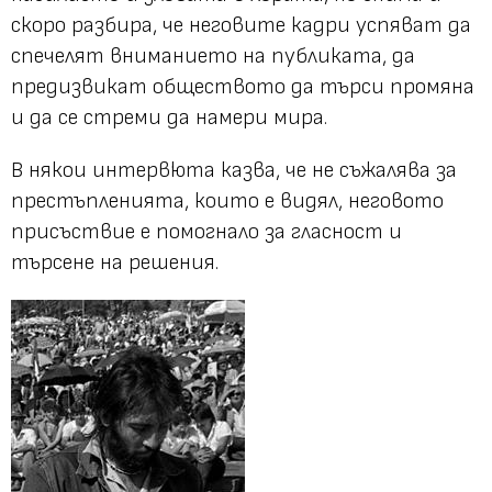
скоро разбира, че неговите кадри успяват да
спечелят вниманието на публиката, да
предизвикат обществото да търси промяна
и да се стреми да намери мира.
В някои интервюта казва, че не съжалява за
престъпленията, които е видял, неговото
присъствие е помогнало за гласност и
търсене на решения.