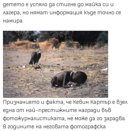
детето е успяло да стигне до майка си и
лагера, но нямат информация къде точно се
намира.
Признанието и факта, че Кевин Картър е взел
една от най-престижните награди във
фотожурналистиката, не може да го зарадва.
В годините на неговата фотографска