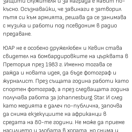
защити служителя и за награда е набит по-
късно. Осъзнавайки, че завинаги е затворил
пътя си към армията, решава да се занимава
с музика и работи под псевдоним в радио
предаване.
ЮАР не е особено дружелюбен и Кевин става
свидетел на бомбардировките на църквата в
Претория през 1983 г. Именно тогава се
ражда и новата идея, да бъде фотограф и
журналист. През същата година работи като
спортен фотограф, а през следващата година
получава работа за Johannesburg Star. И след
като медията е далеч по-публична, започва
да снима екзекуциите на африканци в
средата на 80-те години. Не може да приеме
насилието и злобата в хората, но снима и