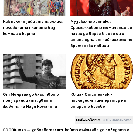
Как полинезийците населиха
Музикални хроники:
половината планета без
Срамежливото момиченце се
компас и карта
научи да вярва в себе си и
стана една от най-големите
британски певици
От Монреал до бягството
Юлиан Отстъпник -
през границата: двата
последният император на
живота на Надя Команечи
старите богове
Най-новото
Най-четеното
03:00
Ашока — завоевателят, който съжалява за победата си