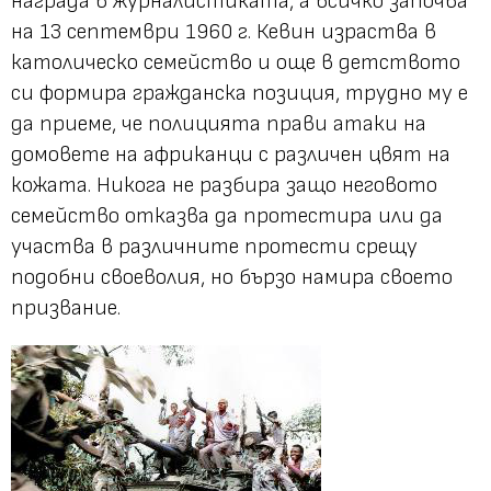
награда в журналистиката, а всичко започва
на 13 септември 1960 г. Кевин израства в
католическо семейство и още в детството
си формира гражданска позиция, трудно му е
да приеме, че полицията прави атаки на
домовете на африканци с различен цвят на
кожата. Никога не разбира защо неговото
семейство отказва да протестира или да
участва в различните протести срещу
подобни своеволия, но бързо намира своето
призвание.