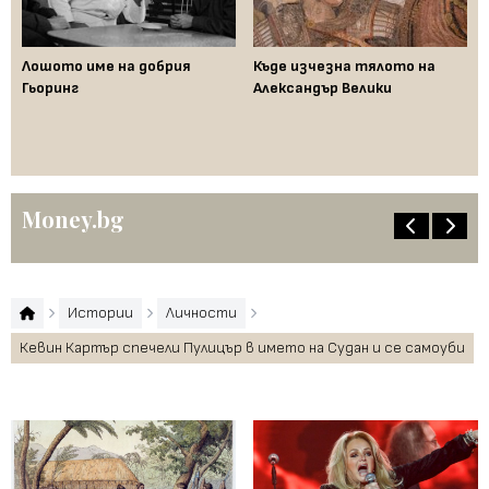
Лошото име на добрия
Къде изчезна тялото на
Да
Гьоринг
Александър Велики
де
ци
"п
Money.bg
Истории
Личности
Кевин Картър спечели Пулицър в името на Судан и се самоуби