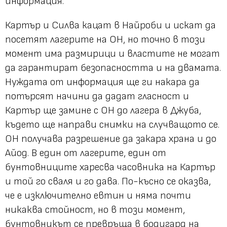
информация.
Картър и Силва кацат в Найроби и искат да
посетят лагерите на ОН, но точно в този
момент има размирици и властите не могат
да гарантират безопасността и на двамата.
Нуждата от информация ще ги накара да
потърсят начини да дадат гласност и
Картър ще замине с ОН до лагера в Джуба,
където ще направи снимки на случващото се.
ОН получава разрешение да закара храна и до
Айод. В един от лагерите, един от
бунтовниците харесва часовника на Картър
и той го сваля и го дава. По-късно се оказва,
че е изключително евтин и няма почти
никаква стойност, но в този момент,
бунтовникът се превръща в бодигард на