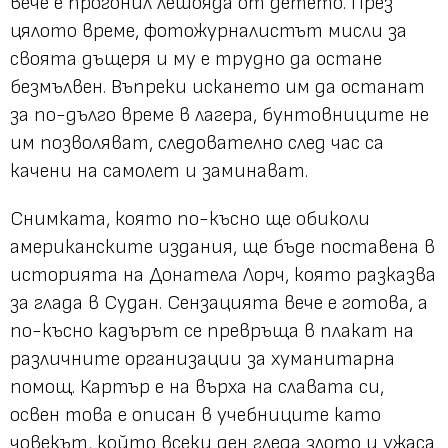
вече е прогонил лешояда от детето. През
цялото време, фотожурналистът мисли за
своята дъщеря и му е трудно да остане
безмълвен. Въпреки искането им да останат
за по-дълго време в лагера, бунтовниците не
им позволяват, следователно след час са
качени на самолет и заминават.
Снимката, която по-късно ще обиколи
американските издания, ще бъде поставена в
историята на Донатела Лорч, която разказва
за глада в Судан. Сензацията вече е готова, а
по-късно кадърът се превръща в плакат на
различните организации за хуманитарна
помощ. Картър е на върха на славата си,
освен това е описан в учебниците като
човекът, който всеки ден гледа злото и ужаса