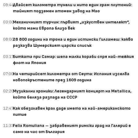
09:44
Двайсет километра тунели и нито един грам плутоний:
тайният подземен атомен завод на Мао
03:00
Механичният турчин: първият „изкуствен интелект“,
който мами Европа близо век
08:00
28 800 години на трона и един истински Гилгамеш: какво
разказва Шумерският царски списък
03:17
Битката при Самар: шепа малки кораби спря най-тежкия
флот на Япония
07:00
На четирийсет километра от Сеута: Испания изселва
новопокръстените през 1609 година
02:20
Музикални хроники: Легендарният концерт на Metallica,
който беляза разпада на СССР
12:47
Как обезглавен крал даде името на най-американското
питие
11:33
Felix Romuliana – забравеният римски град на Галерий е
само на час от България