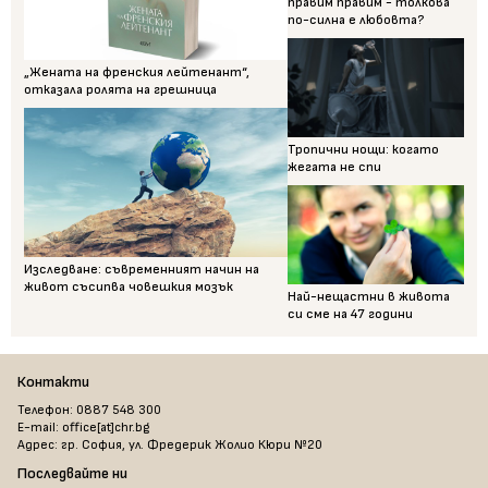
правим правим - толкова
по-силна е любовта?
„Жената на френския лейтенант“,
отказала ролята на грешница
Тропични нощи: когато
жегата не спи
Изследване: съвременният начин на
живот съсипва човешкия мозък
Най-нещастни в живота
си сме на 47 години
Контакти
Телефон: 0887 548 300
E-mail: office[at]chr.bg
Адрес: гр. София, ул. Фредерик Жолио Кюри №20
Последвайте ни