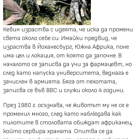
Кевин израства с идеята, че иска да промени
света около себе си. Имайки предвид, че
израства в Йоханесбург, Южна Африка, поне
има цел и локация, от която да започне. В
началото се записва да учи за фармацевт, но
след като напуска университета, веднага е
зачислен в армията. Бяга от пехотата,
записва се във ВВС и служи около 4 години.
През 1980 г. осъзнава, че животът му не се е
променил много, след като наблюдава как
пилотите в столовата обиждат африканец,
който сервира храната. Опитва се да