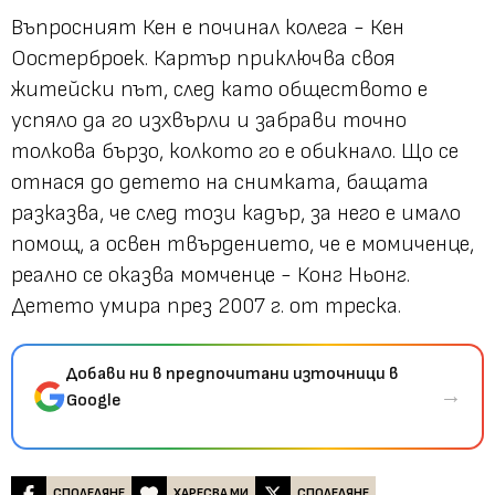
Въпросният Кен е починал колега - Кен
Оостерброек. Картър приключва своя
житейски път, след като обществото е
успяло да го изхвърли и забрави точно
толкова бързо, колкото го е обикнало. Що се
отнася до детето на снимката, бащата
разказва, че след този кадър, за него е имало
помощ, а освен твърдението, че е момиченце,
реално се оказва момченце - Конг Ньонг.
Детето умира през 2007 г. от треска.
Добави ни в предпочитани източници в
→
Google
СПОДЕЛЯНЕ
ХАРЕСВА МИ
СПОДЕЛЯНЕ