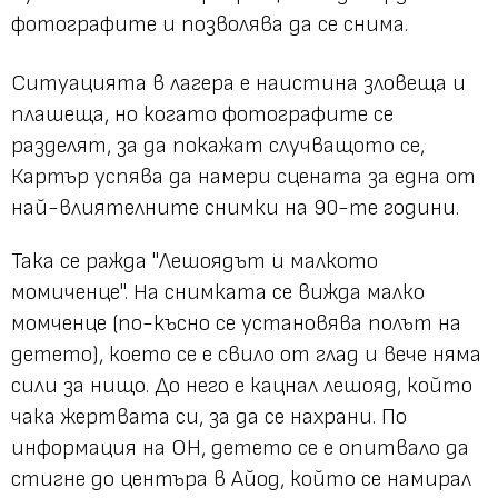
фотографите и позволява да се снима.
Ситуацията в лагера е наистина зловеща и
плашеща, но когато фотографите се
разделят, за да покажат случващото се,
Картър успява да намери сцената за една от
най-влиятелните снимки на 90-те години.
Така се ражда "Лешоядът и малкото
момиченце". На снимката се вижда малко
момченце (по-късно се установява полът на
детето), което се е свило от глад и вече няма
сили за нищо. До него е кацнал лешояд, който
чака жертвата си, за да се нахрани. По
информация на ОН, детето се е опитвало да
стигне до центъра в Айод, който се намирал