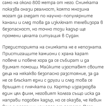
само на около 800 метра от него. Снимката
показва онази реалност, която мнозина
могат да гледат по научно-популярните
канали и след това да изключат телевизора в
безопасност, но точно този кадър ще
промени цялата ситуация в Судан.
Предисторията на снимката не е непозната.
Пристигащите камиони с храна карат
повече и повече хора да се събират и да
взимат помощи. Майките изоставят своите
деца на някакво безопасно разстояние, за да
не се блъскат едни с други и след това се
връщат с плячката си. Картър изразходва
един цял филм, неговият колега също иска да
направи подобен кадър, но се оказва, че Кевин