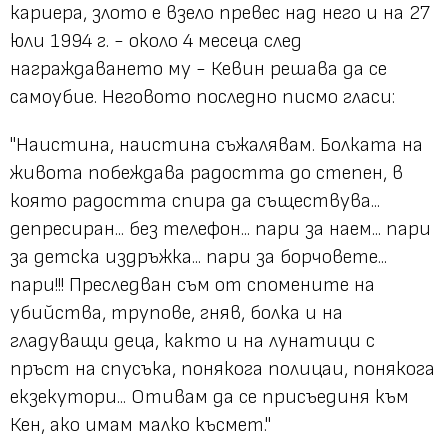
кариера, злото е взело превес над него и на 27
юли 1994 г. - около 4 месеца след
награждаването му - Кевин решава да се
самоубие. Неговото последно писмо гласи:
"Наистина, наистина съжалявам. Болката на
живота побеждава радостта до степен, в
която радостта спира да съществува...
депресиран... без телефон... пари за наем... пари
за детска издръжка... пари за борчовете...
пари!!! Преследван съм от спомените на
убийства, трупове, гняв, болка и на
гладуващи деца, както и на лунатици с
пръст на спусъка, понякога полицаи, понякога
екзекутори... Отивам да се присъединя към
Кен, ако имам малко късмет."