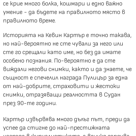
се крие много болка, кошмари и едно важно
умение - да бъдете на правилното място в
правилното време.
Историята на Кевин Картър е точно такава,
но най-вероятно не сте чували за него или
сте го срещали като име, но без да имате
особено познания. По-вероятно е да сте
виждали негови снимки, както и да знаете, че
същност е спечелил награда Пулицър за една
от най-добрите, страховити и жестоки
снимки, отразяващи реалността в Судан
през 90-те години.
Картър извървява много дълъг път, преди да
успее да стигне до най-престижната