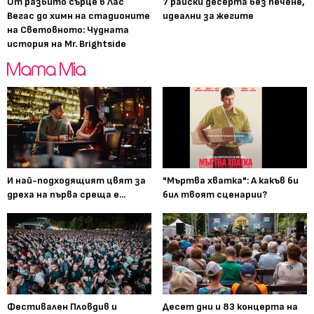
От разбито сърце в Лас
7 райски десерта без печене,
Вегас до химн на стадионите
идеални за жегите
на Световното: Чудната
история на Mr. Brightside
И най-подходящият цвят за
"Мъртва хватка": А какъв би
дреха на първа среща е...
бил твоят сценарии?
Фестивален Пловдив и
Десет дни и 83 концерта на