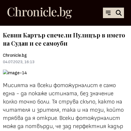
Кевин Картър спечели Пулицър в името
на Судан и се самоуби
Chronicle.bg
04.07.2023, 16:13
Мисията на всеки фотожурналист е само
една - да покаже истината, без значение
колко точно боли. Тя струва скъпо, както на
читателя и зрителя, така и на този, който
трябва да я открие. Всеки фотожурналист
може да потвърди, че зад перфектния кадър