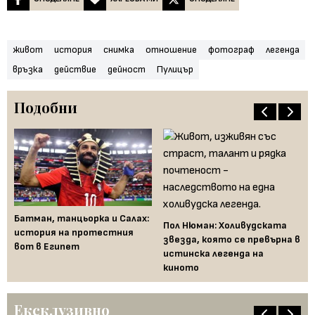
живот
история
снимка
отношение
фотограф
легенда
връзка
действие
дейност
Пулицър
Подобни
Батман, танцьорка и Салах:
28
Пол Нюман: Холивудската
история на протестния
ед
звезда, която се превърна в
вот в Египет
ка
истинска легенда на
ца
киното
Ексклузивно