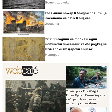
Военни хроники
Големият пожар в Лондон превръща
гасенето на огън в бизнес
Досиета
28 800 години на трона и един
истински Гилгамеш: какво разказва
Шумерският царски списък
Истории
Трейлър на The Weight:
Ръсел Кроу и Итън Хоук се
събират в напрегнат
трилър за оцеляване