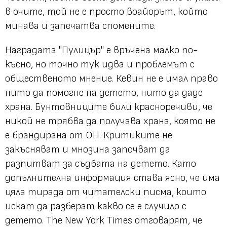
в очите, той не е просто воайорът, който
минава и запечатва спомените.
Наградата "Пулицър" е връчена малко по-
късно, но точно тук идва и проблемът с
общественото мнение. Кевин не е имал право
нито да помогне на детето, нито да даде
храна. Бунтовниците били красноречиви, че
никой не трябва да получава храна, която не
е брандирана от ОН. Критиките не
закъсняват и мнозина започват да
разпитват за съдбата на детето. Като
допълнителна информация става ясно, че има
цяла тирада от читателски писма, които
искат да разберат какво се е случило с
детето. The New York Times отговарят, че