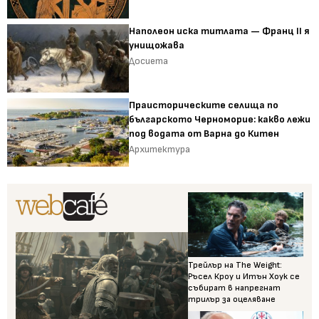
Наполеон иска титлата — Франц II я
унищожава
Досиета
Праисторическите селища по
българското Черноморие: какво лежи
под водата от Варна до Китен
Архитектура
Трейлър на The Weight:
Ръсел Кроу и Итън Хоук се
събират в напрегнат
трилър за оцеляване