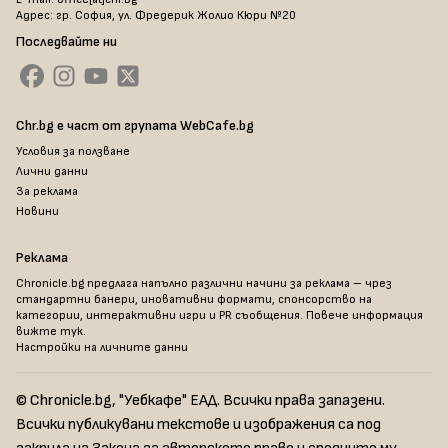
Адрес: гр. София, ул. Фредерик Жолио Кюри №20
Последвайте ни
Chr.bg е част от групата WebCafe.bg
Условия за ползване
Лични данни
За реклама
Новини
Реклама
Chronicle.bg предлага напълно различни начини за реклама – чрез
стандартни банери, иновативни формати, спонсорство на
категории, интерактивни игри и PR съобщения. Повече информация
вижте тук
.
Настройки на личните данни
© Chronicle.bg, "Уебкафе" ЕАД. Всички права запазени.
Всички публикувани текстове и изображения са под