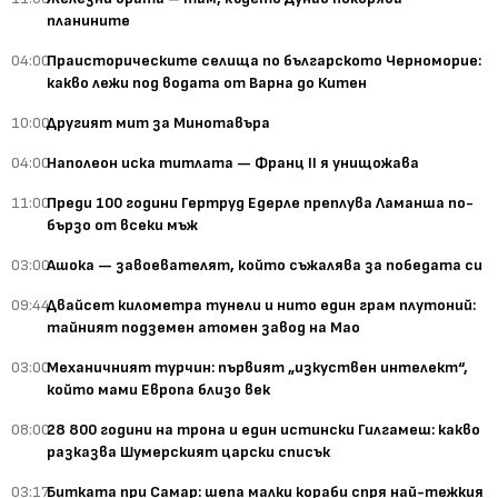
планините
04:00
Праисторическите селища по българското Черноморие:
какво лежи под водата от Варна до Китен
10:00
Другият мит за Минотавъра
04:00
Наполеон иска титлата — Франц II я унищожава
11:00
Преди 100 години Гертруд Едерле преплува Ламанша по-
бързо от всеки мъж
03:00
Ашока — завоевателят, който съжалява за победата си
09:44
Двайсет километра тунели и нито един грам плутоний:
тайният подземен атомен завод на Мао
03:00
Механичният турчин: първият „изкуствен интелект“,
който мами Европа близо век
08:00
28 800 години на трона и един истински Гилгамеш: какво
разказва Шумерският царски списък
03:17
Битката при Самар: шепа малки кораби спря най-тежкия