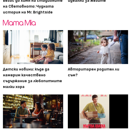
Вегас до химн на стадионите
идеални за жегите
на Световното: Чудната
история на Mr. Brightside
Детски новини: къде да
Авторитарен родител ли
намерим качествено
съм?
съдържание за любопитните
малки хора