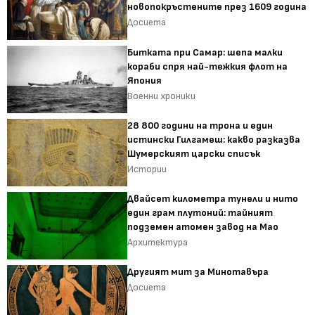
новопокръстените през 1609 година
Досиета
Битката при Самар: шепа малки
кораби спря най-тежкия флот на
Япония
Военни хроники
28 800 години на трона и един
истински Гилгамеш: какво разказва
Шумерският царски списък
Истории
Двайсет километра тунели и нито
един грам плутоний: тайният
подземен атомен завод на Мао
Архитектура
Другият мит за Минотавъра
Досиета