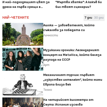
И най-подходящият цвят за
"Мъртва хватка": А какъв би
дреха на първа среща е...
бил твоят сценарии?
НАЙ-ЧЕТЕНИТЕ
7 дни
30 дни
Ашока — завоевателят, който
съжалява за победата си
Личности
Музикални хроники: Легендарният
концерт на Metallica, който беляза
разпада на СССР
Арт
Механичният турчин: първият
„изкуствен интелект“, който мами
Европа близо век
Техно
На четирийсет километра от
Сеута: Испания изселва