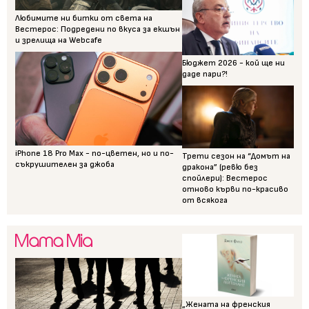
Любимите ни битки от света на
Вестерос: Подредени по вкуса за екшън
и зрелища на Webcafe
Бюджет 2026 - кой ще ни
даде пари?!
iPhone 18 Pro Max - по-цветен, но и по-
Трети сезон на “Домът на
съкрушителен за джоба
дракона” (ревю без
спойлери): Вестерос
отново кърви по-красиво
от всякога
„Жената на френския