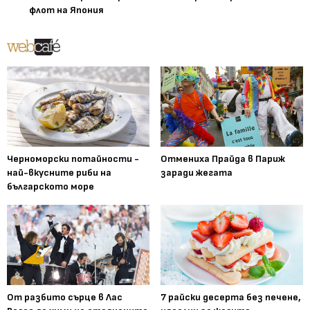
флот на Япония
Черноморски потайности -
Отмениха Прайда в Париж
най-вкусните риби на
заради жегата
българското море
От разбито сърце в Лас
7 райски десерта без печене,