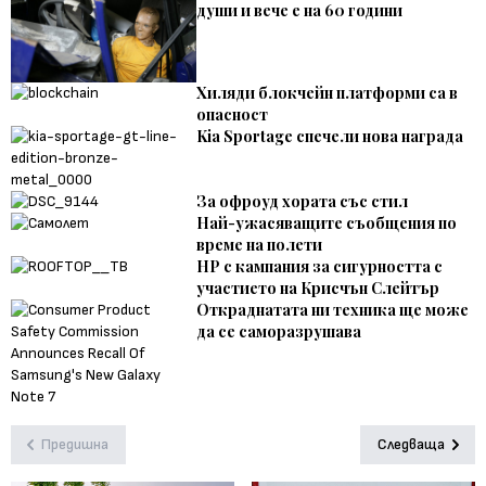
души и вече е на 60 години
Хиляди блокчейн платформи са в
опасност
Kia Sportage спечели нова награда
За офроуд хората със стил
Най-ужасяващите съобщения по
време на полети
HP с кампания за сигурността с
участието на Крисчън Слейтър
Откраднатата ни техника ще може
да се саморазрушава
Предишна
Следваща