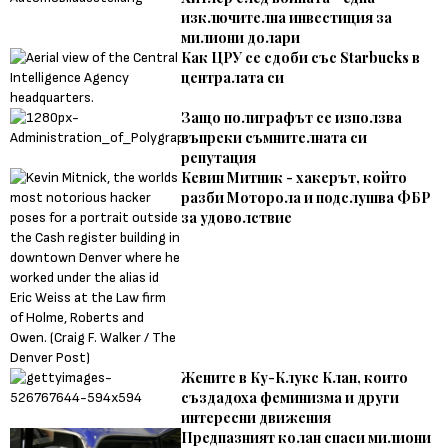
изключителна инвестиция за
милиони долари
Как ЦРУ се сдоби със Starbucks в
централата си
Защо полиграфът се използва
въпреки съмнителната си
репутация
Кевин Митник - хакерът, който
разби Моторола и подслушва ФБР
за удоволствие
Жените в Ку-Клукс Клан, които
създадоха феминизма и други
интересни движения
Предпазният колан спаси милиони