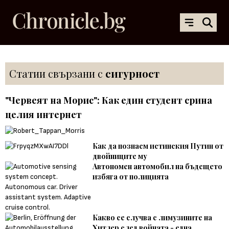
Статии свързани с
сигурност
"Червеят на Морис": Как един студент срина
целия интернет
Как да познаем истинския Путин от
двойниците му
Автономен автомобил на бъдещето
избяга от полицията
Какво се случва с лимузините на
Хитлер след войната - една