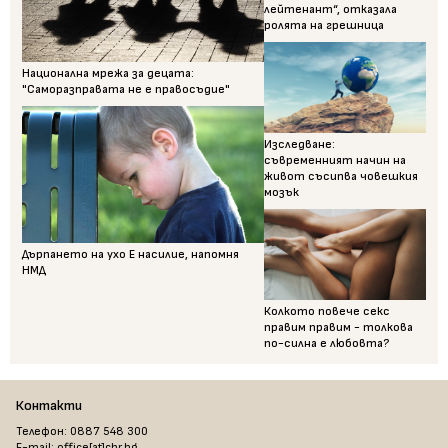
лейтенант“, отказала
ролята на грешница
Национална мрежа за децата:
"Саморазправата не е правосъдие"
Изследване:
съвременният начин на
живот съсипва човешкия
мозък
Дърпането на ухо Е насилие, напомня
НМД
Колкото повече секс
правим правим - толкова
по-силна е любовта?
Контакти
Телефон: 0887 548 300
E-mail: office[at]chr.bg