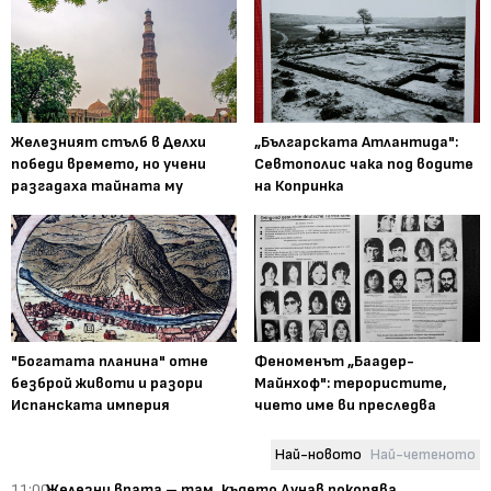
Железният стълб в Делхи
„Българската Атлантида":
победи времето, но учени
Севтополис чака под водите
разгадаха тайната му
на Копринка
"Богатата планина" отне
Феноменът „Баадер-
безброй животи и разори
Майнхоф": терористите,
Испанската империя
чието име ви преследва
Най-новото
Най-четеното
11:00
Железни врата – там, където Дунав покорява