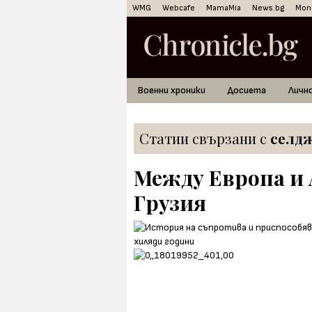
WMG
Webcafe
MamaMia
News.bg
Mon
Военни хроники
Досиета
Личн
Статии свързани с
селд
Между Европа и 
Грузия