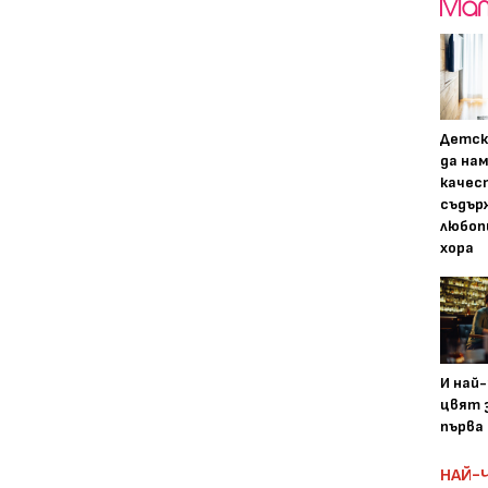
Детск
да на
качес
съдър
любоп
хора
И най
цвят з
първа 
НАЙ-