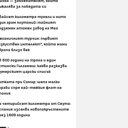
шока — завоевателят, който
ъжалява за победата си
вайсет километра тунели и нито
дин грам плутоний: тайният
одземен атомен завод на Мао
еханичният турчин: първият
изкуствен интелект“, който мами
вропа близо век
8 800 години на трона и един
стински Гилгамеш: какво разказва
умерският царски списък
итката при Самар: шепа малки
ораби спря най-тежкия флот на
пония
а четирийсет километра от Сеута:
спания изселва новопокръстените
рез 1609 година