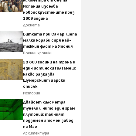
километра от Сеута:
Испания изселва
новопокръстените през
1609 година
Досиета
Битката при Самар: шепа
малки кораби спря най-
тежкия флот на Япония
Военни хроники
28 800 години на трона и
един истински Гилгамеш:
какво разказва
Шумерският царски
списък
Истории
Двайсет километра
тунели и нито един грам
плутоний: тайният
подземен атомен завод
на Мао
Архитектура