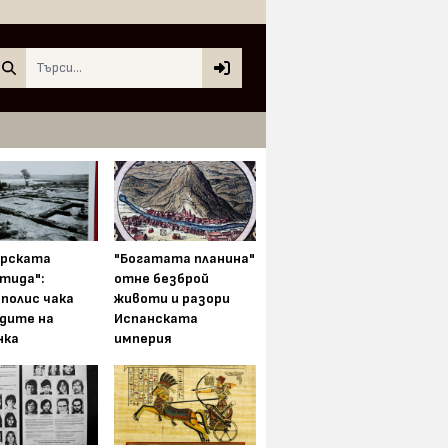
Search
арската
"Богатата планина"
тида":
отне безброй
полис чака
животи и разори
одите на
Испанската
нка
империя