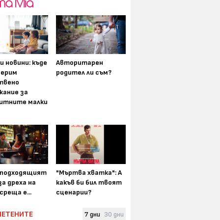
и новини: къде
Авторитарен
мерим
родител ли съм?
твено
жание за
итните малки
-подходящият
"Мъртва хватка": А
а дреха на
какъв би бил твоят
среща е...
сценарии?
ЧЕТЕНИТЕ
7 дни
30 дни