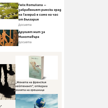
Felix Romuliana –
забравеният римски град
на Галерий е само на час
от България
Досиета
Другият мит за
Минотавъра
Досиета
„Жената на френския
лейтенант“, отказала
ролята на грешница
е"