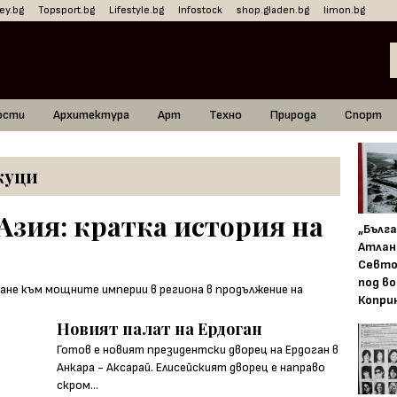
ey.bg
Topsport.bg
Lifestyle.bg
Infostock
shop.gladen.bg
limon.bg
ости
Архитектура
Арт
Техно
Природа
Спорт
жуци
Азия: кратка история на
„Бълг
Атлан
Севто
под в
Копри
Новият палат на Ердоган
Готов е новият президентски дворец на Ердоган в
Анкара - Аксарай. Елисейският дворец е направо
скром...