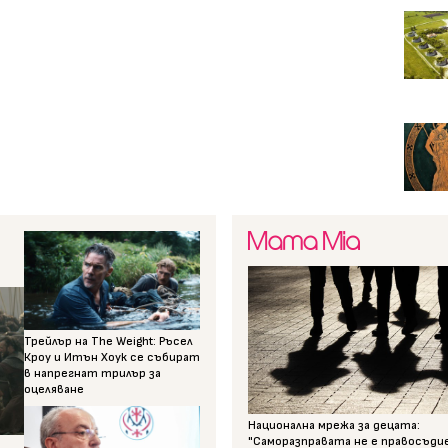
Трейлър на The Weight: Ръсел
Кроу и Итън Хоук се събират
в напрегнат трилър за
оцеляване
Национална мрежа за децата:
"Саморазправата не е правосъди