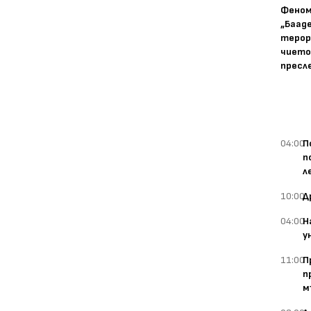
Фено
„Баад
терор
чието
пресл
04:00
П
п
л
10:00
Д
04:00
Н
у
11:00
П
п
м