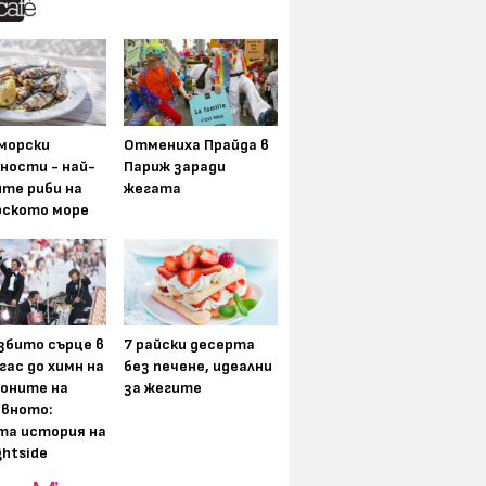
морски
Отмениха Прайда в
ности - най-
Париж заради
ите риби на
жегата
рското море
збито сърце в
7 райски десерта
гас до химн на
без печене, идеални
оните на
за жегите
вното:
та история на
ghtside