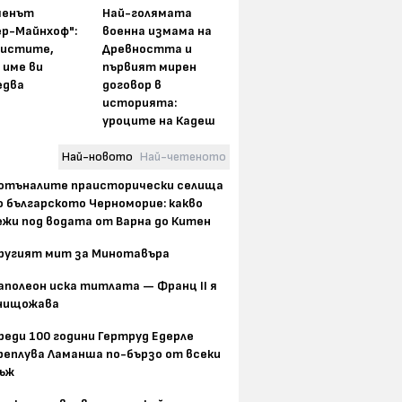
менът
Най-голямата
ер-Майнхоф":
военна измама на
истите,
Древността и
 име ви
първият мирен
едва
договор в
историята:
уроците на Кадеш
Най-новото
Най-четеното
отъналите праисторически селища
о българското Черноморие: какво
ежи под водата от Варна до Китен
ругият мит за Минотавъра
аполеон иска титлата — Франц II я
нищожава
реди 100 години Гертруд Едерле
реплува Ламанша по-бързо от всеки
ъж