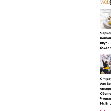
Черно
потай
вкусн
бълга
От ра
Лас Ве
стади
Свето
Чудна
Mr. Bri