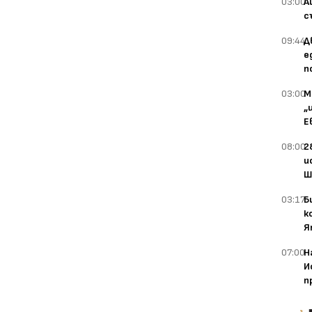
03:00
А
с
09:44
Д
е
п
03:00
М
„
Е
08:00
2
и
Ш
03:17
Б
к
Я
07:00
Н
И
п