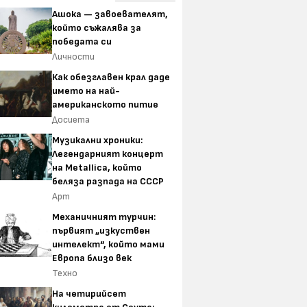
Ашока — завоевателят,
който съжалява за
победата си
Личности
Как обезглавен крал даде
името на най-
американското питие
Досиета
Музикални хроники:
Легендарният концерт
на Metallica, който
беляза разпада на СССР
Арт
Механичният турчин:
първият „изкуствен
интелект“, който мами
Европа близо век
Техно
На четирийсет