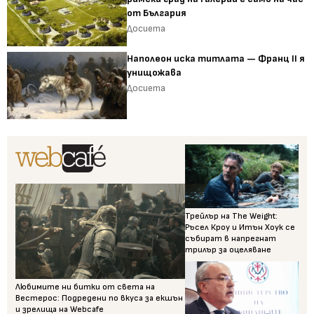
от България
Досиета
Наполеон иска титлата — Франц II я
унищожава
Досиета
Трейлър на The Weight:
Ръсел Кроу и Итън Хоук се
събират в напрегнат
трилър за оцеляване
Любимите ни битки от света на
Вестерос: Подредени по вкуса за екшън
и зрелища на Webcafe