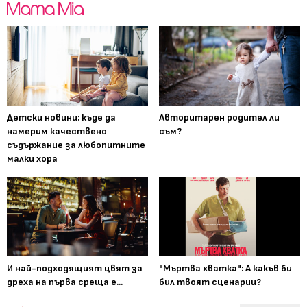
Детски новини: къде да
Авторитарен родител ли
намерим качествено
съм?
съдържание за любопитните
малки хора
И най-подходящият цвят за
"Мъртва хватка": А какъв би
дреха на първа среща е...
бил твоят сценарии?