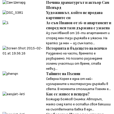
Почина драматургът и актьор Сам
Шепърд
Художникът, който не продава
картините си
Аз съм Иванов от 16-и апартамент и
според мен тази държава е ужасна
Аз съм Иванов от 16-ти апартамент и
според мен тази държава е ужасна. На
кратко за мен – аз съм като...
Историята и бъдещето на всичко
Разделено на части, времето е
разбираемо. Но когато разгледаме
големи участъци от време, става
невъз...
Тайните на Пхенян
Северна Корея е една от най-
изолираните и мистериозни държави в
света. В момента столицата Пхенян е...
Как се живее в пещера?
Божидар Божков Снимка: Авторът,
малко след като е оставил своя бакшиш
на съответната бабка в едн...