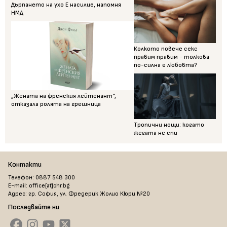
Дърпането на ухо Е насилие, напомня
НМД
Колкото повече секс
правим правим - толкова
по-силна е любовта?
„Жената на френския лейтенант“,
отказала ролята на грешница
Тропични нощи: когато
жегата не спи
Контакти
Телефон: 0887 548 300
E-mail: office[at]chr.bg
Адрес: гр. София, ул. Фредерик Жолио Кюри №20
Последвайте ни