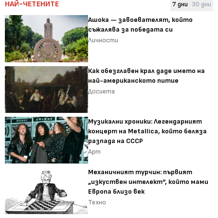
НАЙ-ЧЕТЕНИТЕ
7 дни
30 дни
Ашока — завоевателят, който
съжалява за победата си
Личности
Как обезглавен крал даде името на
най-американското питие
Досиета
Музикални хроники: Легендарният
концерт на Metallica, който беляза
разпада на СССР
Арт
Механичният турчин: първият
„изкуствен интелект“, който мами
Европа близо век
Техно