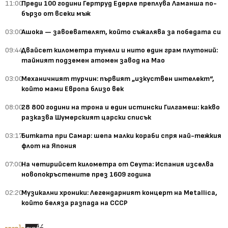
11:00
Преди 100 години Гертруд Едерле преплува Ламанша по-
бързо от всеки мъж
03:00
Ашока — завоевателят, който съжалява за победата си
09:44
Двайсет километра тунели и нито един грам плутоний:
тайният подземен атомен завод на Мао
03:00
Механичният турчин: първият „изкуствен интелект“,
който мами Европа близо век
08:00
28 800 години на трона и един истински Гилгамеш: какво
разказва Шумерският царски списък
03:17
Битката при Самар: шепа малки кораби спря най-тежкия
флот на Япония
07:00
На четирийсет километра от Сеута: Испания изселва
новопокръстените през 1609 година
02:20
Музикални хроники: Легендарният концерт на Metallica,
който беляза разпада на СССР