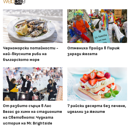
Черноморски потайности -
Отмениха Прайда в Париж
най-вкусните риби на
заради жегата
българското море
От разбито сърце в Лас
7 райски десерта без печене,
Вегас до химн на стадионите
идеални за жегите
на Световното: Чудната
история на Mr. Brightside