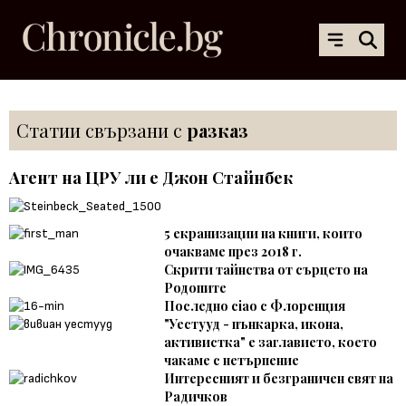
Статии свързани с
разказ
Агент на ЦРУ ли е Джон Стайнбек
5 екранизации на книги, които
очакваме през 2018 г.
Скрити тайнства от сърцето на
Родопите
Последно ciao с Флоренция
"Уестууд - пънкарка, икона,
активистка" е заглавието, което
чакаме с нетърпение
Интересният и безграничен свят на
Радичков