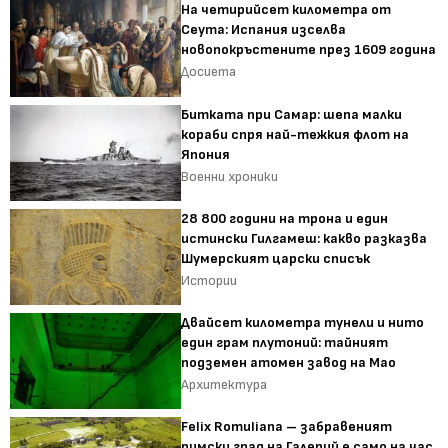
На четирийсет километра от
Сеута: Испания изселва
новопокръстените през 1609 година
Досиета
Битката при Самар: шепа малки
кораби спря най-тежкия флот на
Япония
Военни хроники
28 800 години на трона и един
истински Гилгамеш: какво разказва
Шумерският царски списък
Истории
Двайсет километра тунели и нито
един грам плутоний: тайният
подземен атомен завод на Мао
Архитектура
Felix Romuliana – забравеният
римски град на Галерий е само на час