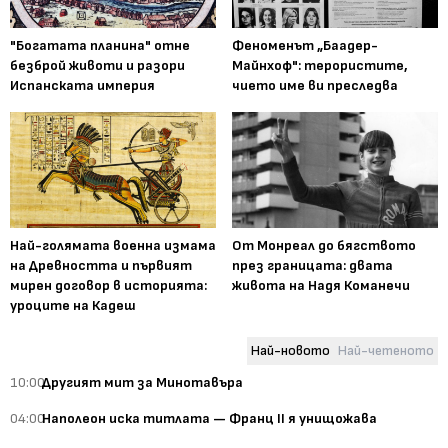
"Богатата планина" отне
Феноменът „Баадер-
безброй животи и разори
Майнхоф": терористите,
Испанската империя
чието име ви преследва
Най-голямата военна измама
От Монреал до бягството
на Древността и първият
през границата: двата
мирен договор в историята:
живота на Надя Команечи
уроците на Кадеш
Най-новото
Най-четеното
10:00
Другият мит за Минотавъра
04:00
Наполеон иска титлата — Франц II я унищожава