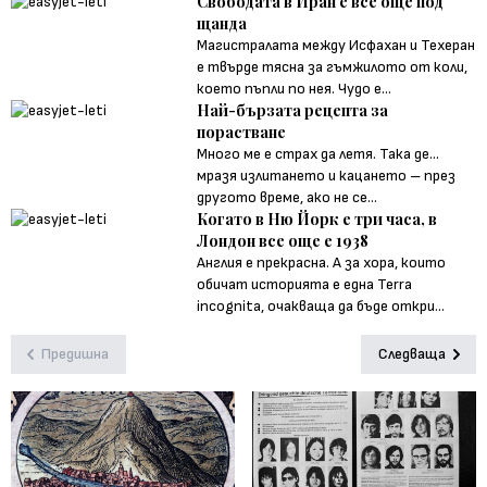
Свободата в Иран е все още под
щанда
Магистралата между Исфахан и Техеран
е твърде тясна за гъмжилото от коли,
което пъпли по нея. Чудо е...
Най-бързата рецепта за
порастване
Много ме е страх да летя. Така де...
мразя излитането и кацането – през
другото време, ако не се...
Когато в Ню Йорк е три часа, в
Лондон все още е 1938
Англия е прекрасна. А за хора, които
обичат историята е една Terra
incognita, очакваща да бъде откри...
Предишна
Следваща