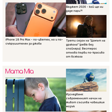
Бюджет 2026 - кой ще ни
даде пари?!
iPhone 18 Pro Max - по-цветен, но и по-
Трети сезон на “Домът на
съкрушителен за джоба
дракона” (ревю без
спойлери): Вестерос
отново кърви по-красиво
от всякога
Изследване:
съвременният начин на
живот съсипва човешкия
мозък