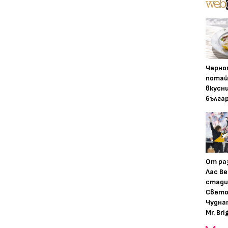
Черно
потай
вкусн
бълга
От ра
Лас Ве
стади
Свето
Чудна
Mr. Bri