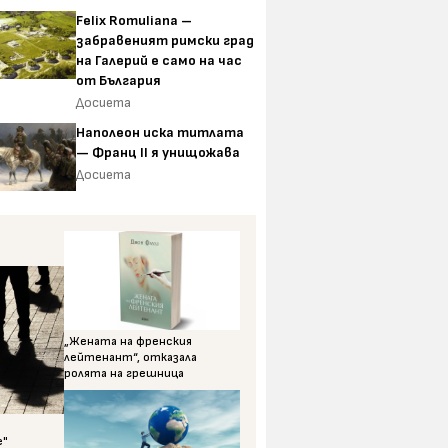
Felix Romuliana –
забравеният римски град
на Галерий е само на час
от България
Досиета
Наполеон иска титлата
— Франц II я унищожава
Досиета
„Жената на френския
лейтенант“, отказала
ролята на грешница
е"