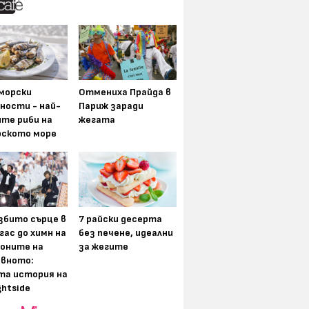
морски
Отмениха Прайда в
ности - най-
Париж заради
ите риби на
жегата
рското море
збито сърце в
7 райски десерта
гас до химн на
без печене, идеални
оните на
за жегите
вното:
та история на
ghtside