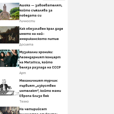
Ашока — завоевателят,
който съжалява за
победата си
Личности
Как обезглавен крал даде
името на най-
американското питие
Досиета
Музикални хроники:
Легендарният концерт
на Metallica, който
беляза разпада на СССР
Арт
Механичният турчин:
първият „изкуствен
интелект“, който мами
Европа близо век
Техно
На четирийсет