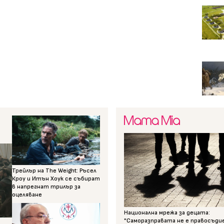
Трейлър на The Weight: Ръсел
Кроу и Итън Хоук се събират
в напрегнат трилър за
оцеляване
Национална мрежа за децата:
"Саморазправата не е правосъди