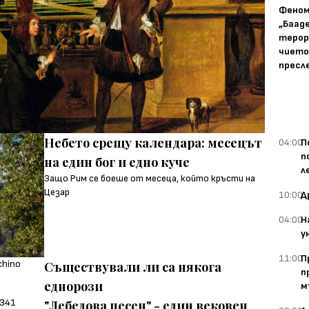
Фено
„Баад
терор
чието
пресл
Небето срещу календара: месецът
04:00
П
п
на един бог и едно куче
л
Защо Рим се боеше от месеца, който кръсти на
Цезар
10:00
Д
04:00
Н
у
11:00
П
Съществували ли са някога
п
еднорози
м
"Лебедова песен" - един вековен