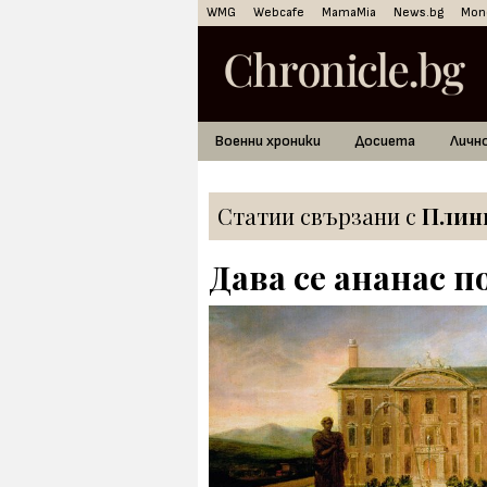
WMG
Webcafe
MamaMia
News.bg
Mon
Военни хроники
Досиета
Личн
Статии свързани с
Плин
Дава се ананас п