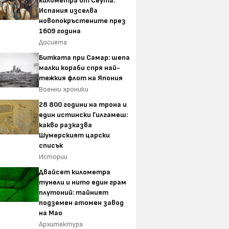
километра от Сеута:
Испания изселва
новопокръстените през
1609 година
Досиета
Битката при Самар: шепа
малки кораби спря най-
тежкия флот на Япония
Военни хроники
28 800 години на трона и
един истински Гилгамеш:
какво разказва
Шумерският царски
списък
Истории
Двайсет километра
тунели и нито един грам
плутоний: тайният
подземен атомен завод
на Мао
Архитектура