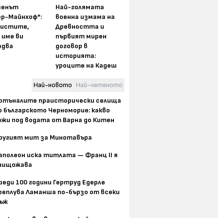
менът
Най-голямата
ер-Майнхоф":
военна измама на
истите,
Древността и
 име ви
първият мирен
едва
договор в
историята:
уроците на Кадеш
Най-новото
Най-четеното
отъналите праисторически селища
о българското Черноморие: какво
ежи под водата от Варна до Китен
ругият мит за Минотавъра
аполеон иска титлата — Франц II я
нищожава
реди 100 години Гертруд Едерле
реплува Ламанша по-бързо от всеки
ъж