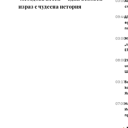
03:00
А
израз с чудесна история
с
09:44
Д
е
п
03:00
М
„
Е
08:00
2
и
Ш
03:17
Б
к
Я
07:00
Н
И
п