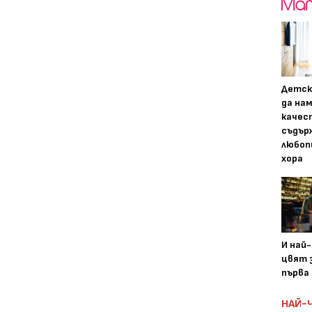
Детск
да на
качес
съдър
любоп
хора
И най
цвят з
първа 
НАЙ-