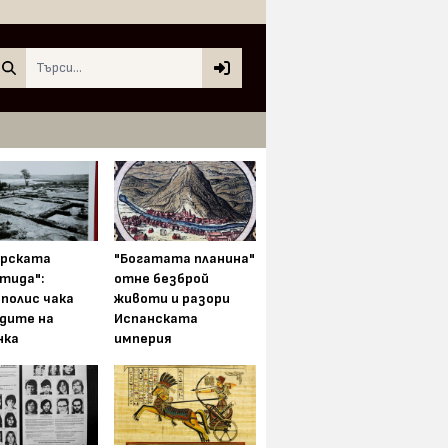
Search
арската
"Богатата планина"
тида":
отне безброй
полис чака
животи и разори
одите на
Испанската
нка
империя