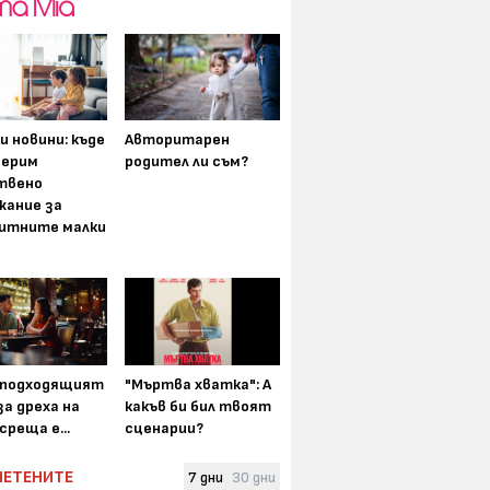
и новини: къде
Авторитарен
мерим
родител ли съм?
твено
жание за
итните малки
-подходящият
"Мъртва хватка": А
а дреха на
какъв би бил твоят
среща е...
сценарии?
ЧЕТЕНИТЕ
7 дни
30 дни