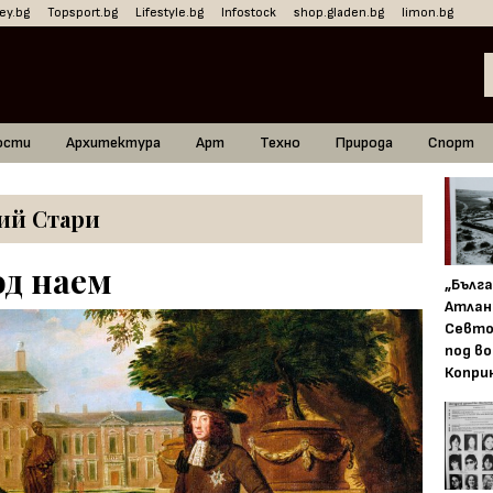
ey.bg
Topsport.bg
Lifestyle.bg
Infostock
shop.gladen.bg
limon.bg
ости
Архитектура
Арт
Техно
Природа
Спорт
ий Стари
од наем
„Бълг
Атлан
Севто
под в
Копри