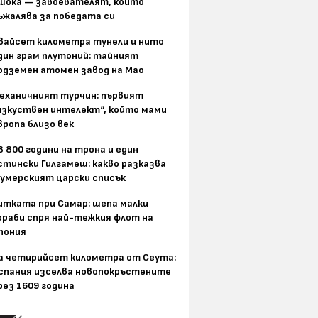
шока — завоевателят, който
ъжалява за победата си
вайсет километра тунели и нито
дин грам плутоний: тайният
одземен атомен завод на Мао
еханичният турчин: първият
изкуствен интелект“, който мами
вропа близо век
8 800 години на трона и един
стински Гилгамеш: какво разказва
умерският царски списък
итката при Самар: шепа малки
ораби спря най-тежкия флот на
пония
а четирийсет километра от Сеута:
спания изселва новопокръстените
рез 1609 година