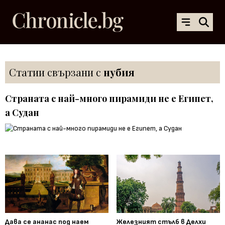
Статии свързани с
нубия
Страната с най-много пирамиди не е Египет,
а Судан
Дава се ананас под наем
Железният стълб в Делхи