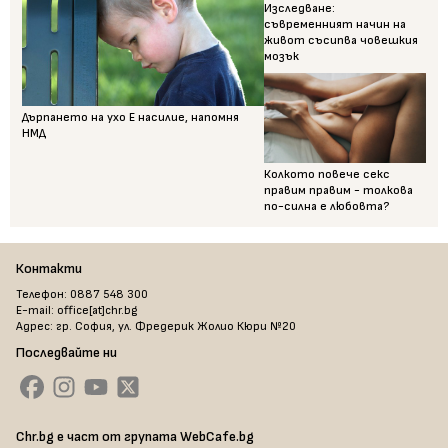
Изследване:
съвременният начин на
живот съсипва човешкия
мозък
Дърпането на ухо Е насилие, напомня
НМД
Колкото повече секс
правим правим - толкова
по-силна е любовта?
Контакти
Телефон: 0887 548 300
E-mail: office[at]chr.bg
Адрес: гр. София, ул. Фредерик Жолио Кюри №20
Последвайте ни
Chr.bg е част от групата WebCafe.bg