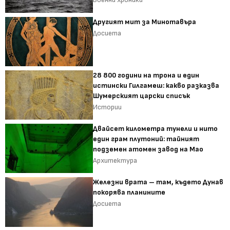
Другият мит за Минотавъра
Досиета
28 800 години на трона и един
истински Гилгамеш: какво разказва
Шумерският царски списък
Истории
Двайсет километра тунели и нито
един грам плутоний: тайният
подземен атомен завод на Мао
Архитектура
Железни врата – там, където Дунав
покорява планините
Досиета