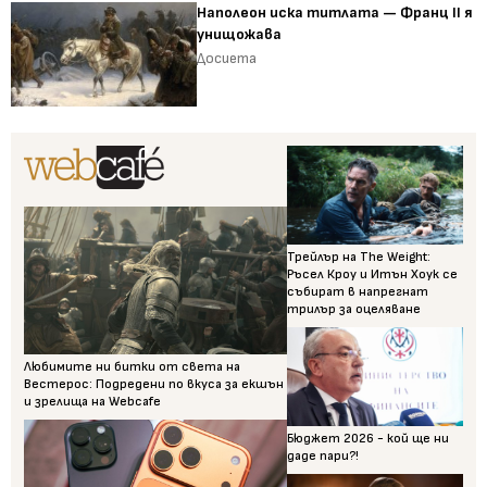
Наполеон иска титлата — Франц II я
унищожава
Досиета
Трейлър на The Weight:
Ръсел Кроу и Итън Хоук се
събират в напрегнат
трилър за оцеляване
Любимите ни битки от света на
Вестерос: Подредени по вкуса за екшън
и зрелища на Webcafe
Бюджет 2026 - кой ще ни
даде пари?!