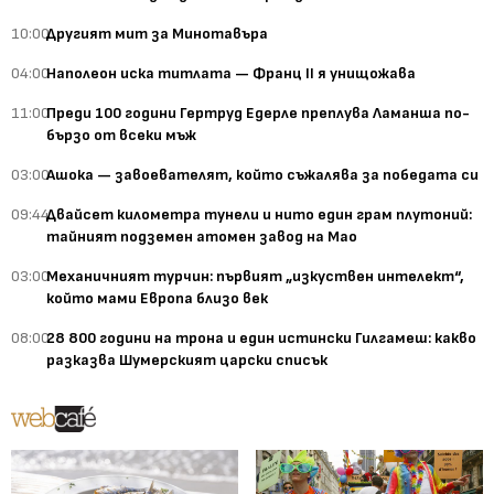
10:00
Другият мит за Минотавъра
04:00
Наполеон иска титлата — Франц II я унищожава
11:00
Преди 100 години Гертруд Едерле преплува Ламанша по-
бързо от всеки мъж
03:00
Ашока — завоевателят, който съжалява за победата си
09:44
Двайсет километра тунели и нито един грам плутоний:
тайният подземен атомен завод на Мао
03:00
Механичният турчин: първият „изкуствен интелект“,
който мами Европа близо век
08:00
28 800 години на трона и един истински Гилгамеш: какво
разказва Шумерският царски списък