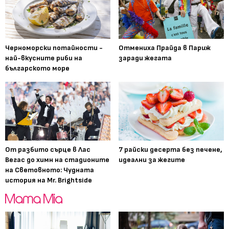
Черноморски потайности -
Отмениха Прайда в Париж
най-вкусните риби на
заради жегата
българското море
От разбито сърце в Лас
7 райски десерта без печене,
Вегас до химн на стадионите
идеални за жегите
на Световното: Чудната
история на Mr. Brightside