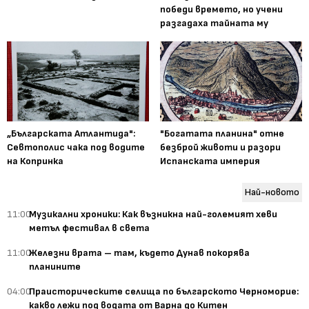
победи времето, но учени
разгадаха тайната му
„Българската Атлантида":
"Богатата планина" отне
Севтополис чака под водите
безброй животи и разори
на Копринка
Испанската империя
Най-новото
11:00
Музикални хроники: Как възникна най-големият хеви
метъл фестивал в света
11:00
Железни врата – там, където Дунав покорява
планините
04:00
Праисторическите селища по българското Черноморие:
какво лежи под водата от Варна до Китен