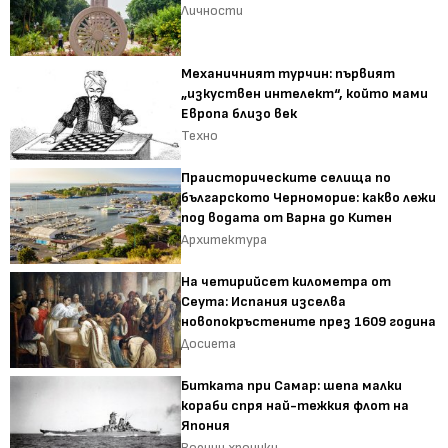
Личности
Механичният турчин: първият
„изкуствен интелект“, който мами
Европа близо век
Техно
Праисторическите селища по
българското Черноморие: какво лежи
под водата от Варна до Китен
Архитектура
На четирийсет километра от
Сеута: Испания изселва
новопокръстените през 1609 година
Досиета
Битката при Самар: шепа малки
кораби спря най-тежкия флот на
Япония
Военни хроники