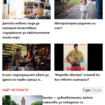
Детски новини: къде да
Авторитарен родител ли
намерим качествено
съм?
съдържание за любопитните
малки хора
И най-подходящият цвят за
"Мъртва хватка": А какъв би
дреха на първа среща е...
бил твоят сценарии?
НАЙ-ЧЕТЕНИТЕ
7 дни
30 дни
Ашока — завоевателят, който
съжалява за победата си