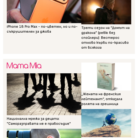
iPhone 18 Pro Max - по-цветен, но и по-
Трети сезон на “Домът на
съкрушителен за джоба
дракона” (ревю без
спойлери): Вестерос
отново кърви по-красиво
от всякога
„Жената на френския
лейтенант“, отказала
ролята на грешница
Национална мрежа за децата:
"Саморазправата не е правосъдие"