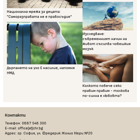
Национална мрежа за децата:
"Саморазправата не е правосъдие"
Изследване:
съвременният начин на
живот съсипва човешкия
мозък
Дърпането на ухо Е насилие, напомня
НМД
Колкото повече секс
правим правим - толкова
по-силна е любовта?
Контакти
Телефон: 0887 548 300
E-mail: office[at]chr.bg
Адрес: гр. София, ул. Фредерик Жолио Кюри №20