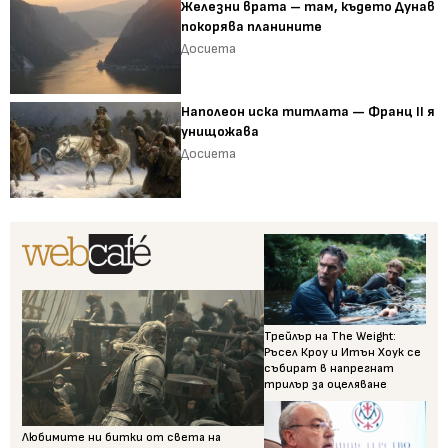
Железни врата – там, където Дунав
покорява планините
Досиета
Наполеон иска титлата — Франц II я
унищожава
Досиета
Трейлър на The Weight:
Ръсел Кроу и Итън Хоук се
събират в напрегнат
трилър за оцеляване
Любимите ни битки от света на