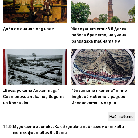
Дава се ананас под наем
Железният стълб в Делхи
победи времето, но учени
разгадаха тайната му
„Българската Атлантида":
"Богатата планина" отне
Севтополис чака под водите
безброй животи и разори
на Копринка
Испанската империя
Най-новото
11:00
Музикални хроники: Как възникна най-големият хеви
метъл фестивал в света