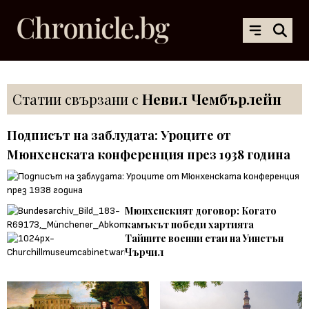
Статии свързани с
Невил Чембърлейн
Подписът на заблудата: Уроците от
Мюнхенската конференция през 1938 година
Мюнхенският договор: Когато
камъкът победи хартията
Тайните военни стаи на Уинстън
Чърчил