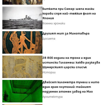
Битката при Самар: шепа малки
кораби спря най-тежкия флот на
Япония
Военни хроники
Другият мит за Минотавъра
Досиета
28 800 години на трона и един
истински Гилгамеш: какво разказва
Шумерският царски списък
Истории
Двайсет километра тунели и нито
един грам плутоний: тайният
подземен атомен завод на Мао
Архитектура