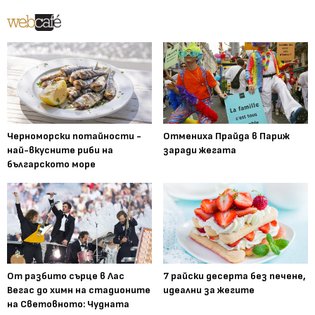
Черноморски потайности -
Отмениха Прайда в Париж
най-вкусните риби на
заради жегата
българското море
От разбито сърце в Лас
7 райски десерта без печене,
Вегас до химн на стадионите
идеални за жегите
на Световното: Чудната