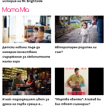
история на Mr. Brightside
Детски новини: къде да
Авторитарен родител ли
намерим качествено
съм?
съдържание за любопитните
малки хора
И най-подходящият цвят за
"Мъртва хватка": А какъв би
дреха на първа среща е...
бил твоят сценарии?