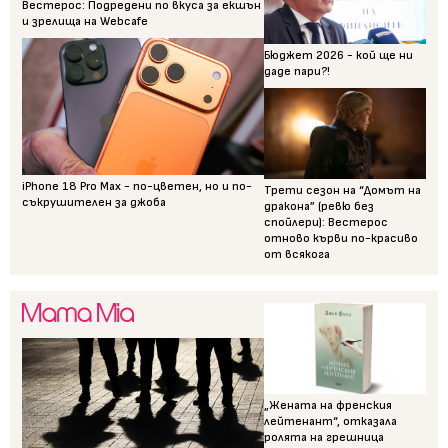
Вестерос: Подредени по вкуса за екшън
и зрелища на Webcafe
Бюджет 2026 - кой ще ни
даде пари?!
iPhone 18 Pro Max - по-цветен, но и по-
Трети сезон на “Домът на
съкрушителен за джоба
дракона” (ревю без
спойлери): Вестерос
отново кърви по-красиво
от всякога
„Жената на френския
лейтенант“, отказала
ролята на грешница