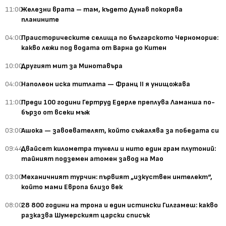
11:00
Железни врата – там, където Дунав покорява
планините
04:00
Праисторическите селища по българското Черноморие:
какво лежи под водата от Варна до Китен
10:00
Другият мит за Минотавъра
04:00
Наполеон иска титлата — Франц II я унищожава
11:00
Преди 100 години Гертруд Едерле преплува Ламанша по-
бързо от всеки мъж
03:00
Ашока — завоевателят, който съжалява за победата си
09:44
Двайсет километра тунели и нито един грам плутоний:
тайният подземен атомен завод на Мао
03:00
Механичният турчин: първият „изкуствен интелект“,
който мами Европа близо век
08:00
28 800 години на трона и един истински Гилгамеш: какво
разказва Шумерският царски списък