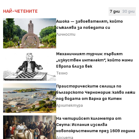
НАЙ-ЧЕТЕНИТЕ
7 дни
30 дни
Ашока — завоевателят, който
съжалява за победата си
Личности
Механичният турчин: първият
„изкуствен интелект“, който мами
Европа близо век
Техно
Праисторическите селища по
българското Черноморие: какво лежи
под водата от Варна до Китен
Архитектура
На четирийсет километра от
Сеута: Испания изселва
новопокръстените през 1609 година
Досиета