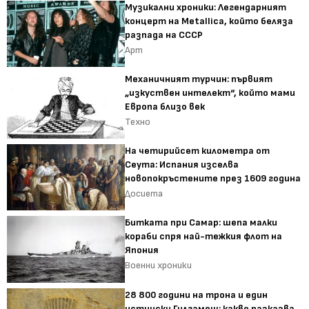
Музикални хроники: Легендарният
концерт на Metallica, който беляза
разпада на СССР
Арт
Механичният турчин: първият
„изкуствен интелект“, който мами
Европа близо век
Техно
На четирийсет километра от
Сеута: Испания изселва
новопокръстените през 1609 година
Досиета
Битката при Самар: шепа малки
кораби спря най-тежкия флот на
Япония
Военни хроники
28 800 години на трона и един
истински Гилгамеш: какво разказва