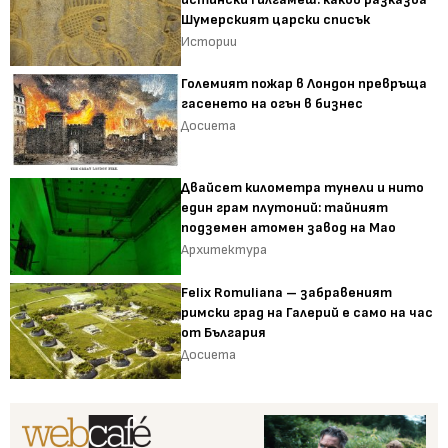
Шумерският царски списък
Истории
Големият пожар в Лондон превръща
гасенето на огън в бизнес
Досиета
Двайсет километра тунели и нито
един грам плутоний: тайният
подземен атомен завод на Мао
Архитектура
Felix Romuliana – забравеният
римски град на Галерий е само на час
от България
Досиета