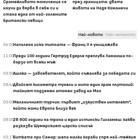
Срамежливото момиченце се
през границата: двата
научи да вярва в себе си и
живота на Надя Команечи
стана една от най-големите
британски певици
Най-новото
Най-четеното
04:00
Наполеон иска титлата — Франц II я унищожава
11:00
Преди 100 години Гертруд Едерле преплува Ламанша по-
бързо от всеки мъж
03:00
Ашока — завоевателят, който съжалява за победата си
09:44
Двайсет километра тунели и нито един грам плутоний:
тайният подземен атомен завод на Мао
03:00
Механичният турчин: първият „изкуствен интелект“,
който мами Европа близо век
08:00
28 800 години на трона и един истински Гилгамеш: какво
разказва Шумерският царски списък
03:17
Битката при Самар: шепа малки кораби спря най-тежкия