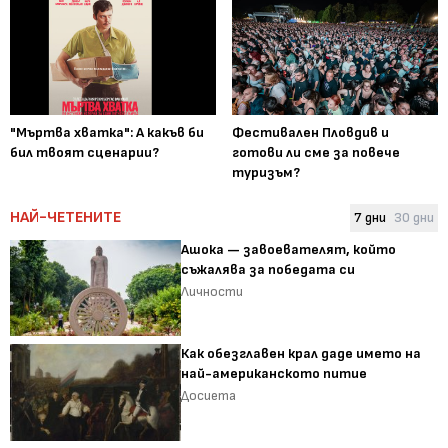
"Мъртва хватка": А какъв би
Фестивален Пловдив и
бил твоят сценарии?
готови ли сме за повече
туризъм?
НАЙ-ЧЕТЕНИТЕ
7 дни
30 дни
Ашока — завоевателят, който
съжалява за победата си
Личности
Как обезглавен крал даде името на
най-американското питие
Досиета