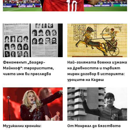
Феноменът „Баадер-
Най-голямата военна измама
Майнхоф": терористите,
на Древността и първият
чието име ви преследва
мирен договор в историята:
уроците на Кадеш
Музикални хроники:
От Монреал до бягството