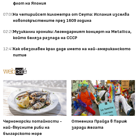
флот на Япония
07:00
На четирийсет километра от Сеута: Испания изселва
новопокръстените през 1609 година
02:20
Музикални хроники: Легендарният концерт на Metallica,
който беляза разпада на СССР
12:47
Как обезглавен крал даде името на най-американското
питие
Черноморски потайности -
Отмениха Прайда в Париж
най-вкусните риби на
заради жегата
българското море