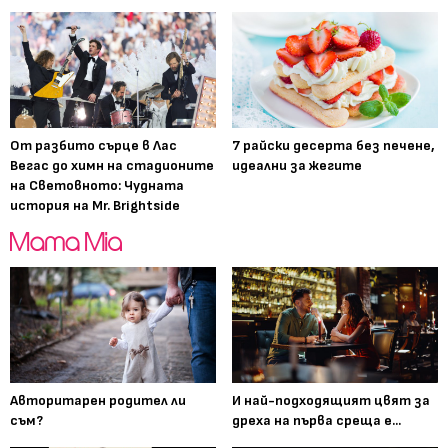
От разбито сърце в Лас
7 райски десерта без печене,
Вегас до химн на стадионите
идеални за жегите
на Световното: Чудната
история на Mr. Brightside
Авторитарен родител ли
И най-подходящият цвят за
съм?
дреха на първа среща е...