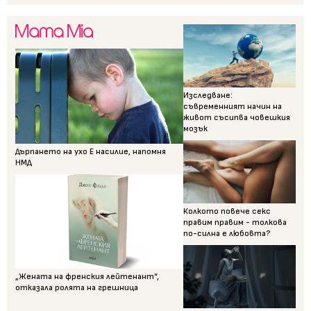
Изследване:
съвременният начин на
живот съсипва човешкия
мозък
Дърпането на ухо Е насилие, напомня
НМД
Колкото повече секс
правим правим - толкова
по-силна е любовта?
„Жената на френския лейтенант“,
отказала ролята на грешница