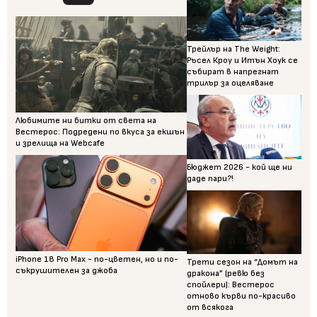
Трейлър на The Weight:
Ръсел Кроу и Итън Хоук се
събират в напрегнат
трилър за оцеляване
Любимите ни битки от света на
Вестерос: Подредени по вкуса за екшън
и зрелища на Webcafe
Бюджет 2026 - кой ще ни
даде пари?!
iPhone 18 Pro Max - по-цветен, но и по-
Трети сезон на “Домът на
съкрушителен за джоба
дракона” (ревю без
спойлери): Вестерос
отново кърви по-красиво
от всякога