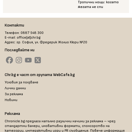
Тропични нощи: когато
жегата не спи
Контакти
Телефон: 0887 548 300
E-mail: office[at]chr.bg
Адрес: гр. София, ул. Фредерик Жолио Кюри №20
Последвайте ни
Chr.bg е част от групата WebCafe.bg
Условия за ползване
Лични данни
За реклама
Новини
Реклама
Chronicle.bg предлага напълно различни начини за реклама – чрез
стандартни банери, иновативни формати, спонсорство на
категории, интерактивни игри и PR съобщения. Повече информация