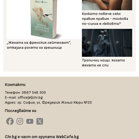
Колкото повече секс
правим правим - толкова
по-силна е любовта?
„Жената на френския лейтенант“,
отказала ролята на грешница
Тропични нощи: когато
жегата не спи
Контакти
Телефон: 0887 548 300
E-mail: office[at]chr.bg
Адрес: гр. София, ул. Фредерик Жолио Кюри №20
Последвайте ни
Chr.bg е част от групата WebCafe.bg