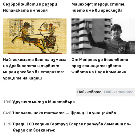
безброй животи и разори
Майнхоф": терористите,
Испанската империя
чието име ви преследва
Най-голямата военна измама
От Монреал до бягството
на Древността и първият
през границата: двата
мирен договор в историята:
живота на Надя Команечи
уроците на Кадеш
Най-новото
Най-четеното
10:00
Другият мит за Минотавъра
04:00
Наполеон иска титлата — Франц II я унищожава
11:00
Преди 100 години Гертруд Едерле преплува Ламанша по-
бързо от всеки мъж