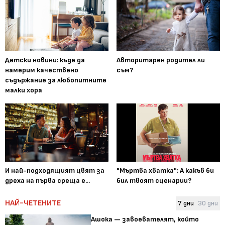
Детски новини: къде да
Авторитарен родител ли
намерим качествено
съм?
съдържание за любопитните
малки хора
И най-подходящият цвят за
"Мъртва хватка": А какъв би
дреха на първа среща е...
бил твоят сценарии?
НАЙ-ЧЕТЕНИТЕ
7 дни
30 дни
Ашока — завоевателят, който