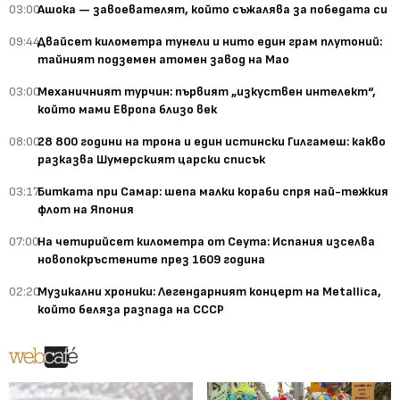
03:00
Ашока — завоевателят, който съжалява за победата си
09:44
Двайсет километра тунели и нито един грам плутоний:
тайният подземен атомен завод на Мао
03:00
Механичният турчин: първият „изкуствен интелект“,
който мами Европа близо век
08:00
28 800 години на трона и един истински Гилгамеш: какво
разказва Шумерският царски списък
03:17
Битката при Самар: шепа малки кораби спря най-тежкия
флот на Япония
07:00
На четирийсет километра от Сеута: Испания изселва
новопокръстените през 1609 година
02:20
Музикални хроники: Легендарният концерт на Metallica,
който беляза разпада на СССР