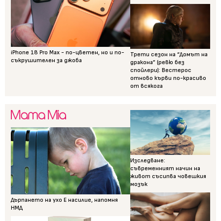
iPhone 18 Pro Max - по-цветен, но и по-
Трети сезон на “Домът на
съкрушителен за джоба
дракона” (ревю без
спойлери): Вестерос
отново кърви по-красиво
от всякога
Изследване:
съвременният начин на
живот съсипва човешкия
мозък
Дърпането на ухо Е насилие, напомня
НМД