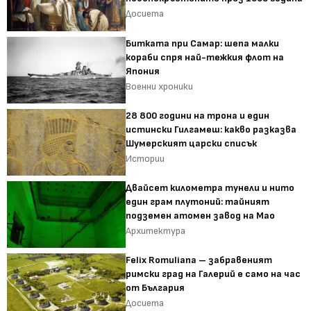
Досиета
Битката при Самар: шепа малки
кораби спря най-тежкия флот на
Япония
Военни хроники
28 800 години на трона и един
истински Гилгамеш: какво разказва
Шумерският царски списък
Истории
Двайсет километра тунели и нито
един грам плутоний: тайният
подземен атомен завод на Мао
Архитектура
Felix Romuliana – забравеният
римски град на Галерий е само на час
от България
Досиета