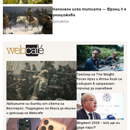
Наполеон иска титлата — Франц II я
унищожава
Досиета
Трейлър на The Weight:
Ръсел Кроу и Итън Хоук се
събират в напрегнат
трилър за оцеляване
Любимите ни битки от света на
Вестерос: Подредени по вкуса за екшън
и зрелища на Webcafe
Бюджет 2026 - кой ще ни
даде пари?!