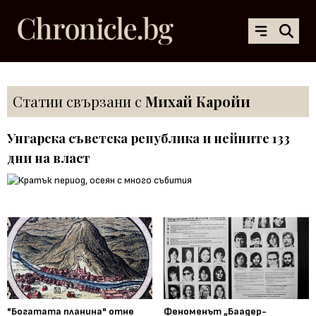
Статии свързани с
Михай Каройи
Унгарска съветска република и нейните 133
дни на власт
"Богатата планина" отне
Феноменът „Баадер-