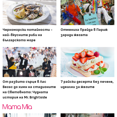
Черноморски потайности -
Отмениха Прайда в Париж
най-вкусните риби на
заради жегата
българското море
От разбито сърце в Лас
7 райски десерта без печене,
Вегас до химн на стадионите
идеални за жегите
на Световното: Чудната
история на Mr. Brightside