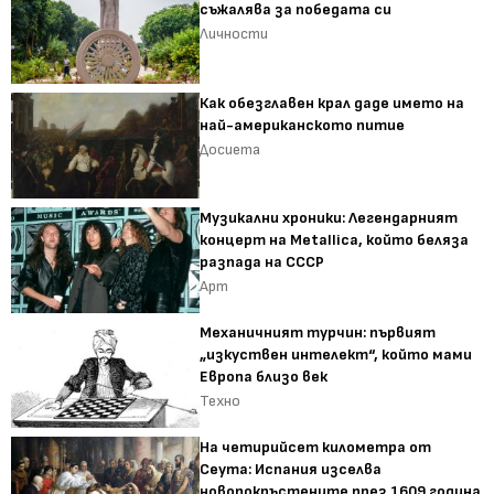
съжалява за победата си
Личности
Как обезглавен крал даде името на
най-американското питие
Досиета
Музикални хроники: Легендарният
концерт на Metallica, който беляза
разпада на СССР
Арт
Механичният турчин: първият
„изкуствен интелект“, който мами
Европа близо век
Техно
На четирийсет километра от
Сеута: Испания изселва
новопокръстените през 1609 година