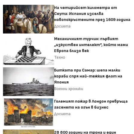
На четирийсет километра от
Сеута: Испания изселва
новопокръстените през 1609 година
Досиета
Механичният турчин: първият
„изкуствен интелект“, който мами
Европа близо век
Техно
Битката при Самар: шепа малки
кораби спря най-тежкия флот на
Япония
Военни хроники
Големият пожар в Лондон превръща
гасенето на огън в бизнес
Досиета
28 800 години на трона и един