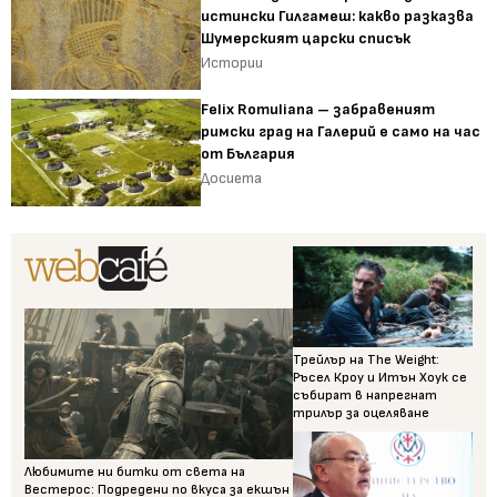
истински Гилгамеш: какво разказва
Шумерският царски списък
Истории
Felix Romuliana – забравеният
римски град на Галерий е само на час
от България
Досиета
Трейлър на The Weight:
Ръсел Кроу и Итън Хоук се
събират в напрегнат
трилър за оцеляване
Любимите ни битки от света на
Вестерос: Подредени по вкуса за екшън