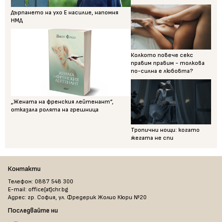
Дърпането на ухо Е насилие, напомня
НМД
Колкото повече секс
правим правим - толкова
по-силна е любовта?
„Жената на френския лейтенант“,
отказала ролята на грешница
Тропични нощи: когато
жегата не спи
Контакти
Телефон: 0887 548 300
E-mail: office[at]chr.bg
Адрес: гр. София, ул. Фредерик Жолио Кюри №20
Последвайте ни