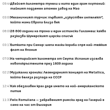
09:44
Двайсет километра тунели и нито един грам плутоний:
тайният подземен атомен завод на Мао
03:00
Механичният турчин: първият „изкуствен интелект“,
който мами Европа близо век
08:00
28 800 години на трона и един истински Гилгамеш: какво
разказва Шумерският царски списък
03:17
Битката при Самар: шепа малки кораби спря най-тежкия
флот на Япония
07:00
На четирийсет километра от Сеута: Испания изселва
новопокръстените през 1609 година
02:20
Музикални хроники: Легендарният концерт на Metallica,
който беляза разпада на СССР
12:47
Как обезглавен крал даде името на най-американското
питие
11:33
Felix Romuliana – забравеният римски град на Галерий е
само на час от България