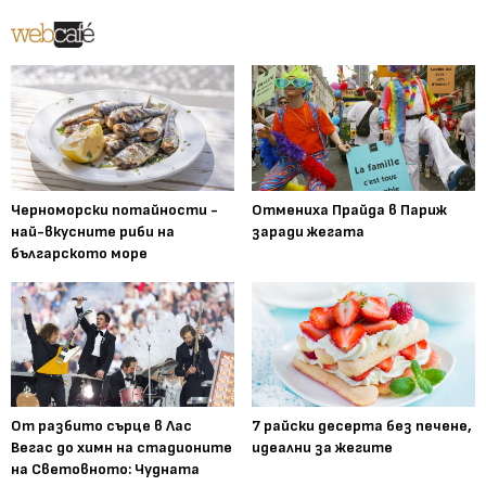
Черноморски потайности -
Отмениха Прайда в Париж
най-вкусните риби на
заради жегата
българското море
От разбито сърце в Лас
7 райски десерта без печене,
Вегас до химн на стадионите
идеални за жегите
на Световното: Чудната