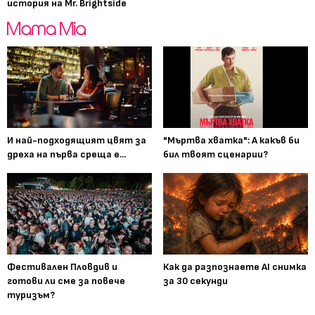
история на Mr. Brightside
И най-подходящият цвят за
"Мъртва хватка": А какъв би
дреха на първа среща е...
бил твоят сценарии?
Фестивален Пловдив и
Как да разпознаете AI снимка
готови ли сме за повече
за 30 секунди
туризъм?