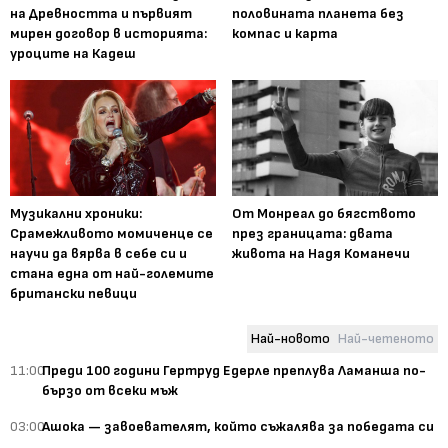
на Древността и първият
половината планета без
мирен договор в историята:
компас и карта
уроците на Кадеш
Музикални хроники:
От Монреал до бягството
Срамежливото момиченце се
през границата: двата
научи да вярва в себе си и
живота на Надя Команечи
стана една от най-големите
британски певици
Най-новото
Най-четеното
11:00
Преди 100 години Гертруд Едерле преплува Ламанша по-
бързо от всеки мъж
03:00
Ашока — завоевателят, който съжалява за победата си