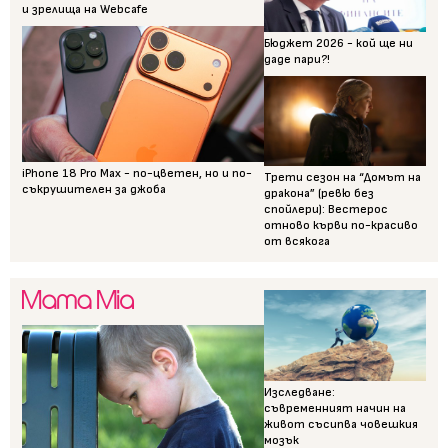
и зрелища на Webcafe
Бюджет 2026 - кой ще ни
даде пари?!
iPhone 18 Pro Max - по-цветен, но и по-
Трети сезон на “Домът на
съкрушителен за джоба
дракона” (ревю без
спойлери): Вестерос
отново кърви по-красиво
от всякога
Изследване:
съвременният начин на
живот съсипва човешкия
мозък