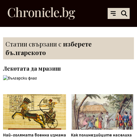
Статии свързани с
изберете
българското
Лекотата да мразиш
Най-голямата военна измама
Как полинезийците населиха