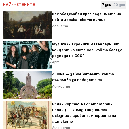
НАЙ-ЧЕТЕНИТЕ
7 дни
30 дни
Как обезглавен крал даде името на
най-американското питие
Досиета
Музикални хроники: Легендарният
концерт на Metallica, който беляза
разпада на СССР
Арт
Ашока — завоевателят, който
съжалява за победата си
Личности
Ернан Кортес: как петстотин
испанци и хиляди индиански
съюзници сриват империята на
ацтеките
Личности