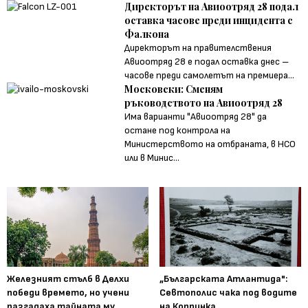
Директорът на Авиоотряд 28 подал
оставка часове преди инцидента с
Фалкона
Директорът на правителствения
Авиоотряд 28 е подал оставка днес –
часове преди самолетът на премиера...
Московски: Сменям
ръководството на Авиоотряд 28
Има варианти "Авиоотряд 28" да
остане под контрола на
Министерството на отбраната, в НСО
или в Минис...
Железният стълб в Делхи
„Българската Атлантида":
победи времето, но учени
Севтополис чака под водите
разгадаха тайната му
на Копринка