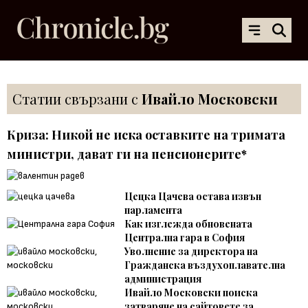
Статии свързани с
Ивайло Московски
Криза: Никой не иска оставките на тримата
министри, дават ги на пенсионерите*
Цецка Цачева остава извън
парламента
Как изглежда обновената
Централна гара в София
Уволнение за директора на
Гражданска въздухоплавателна
администрация
Ивайло Московски поиска
затваряне на сайтовете за