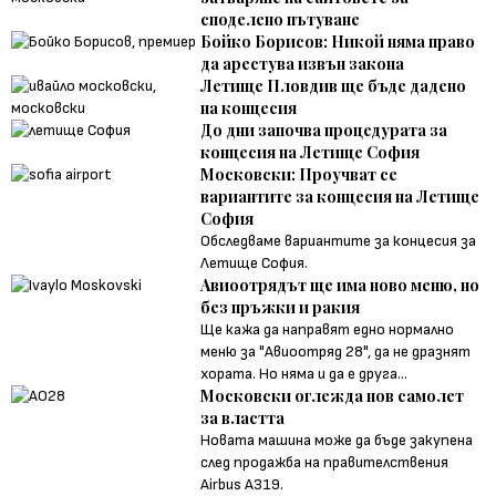
споделено пътуване
Бойко Борисов: Никой няма право
да арестува извън закона
Летище Пловдив ще бъде дадено
на концесия
До дни започва процедурата за
концесия на Летище София
Московски: Проучват се
вариантите за концесия на Летище
София
Обследваме вариантите за концесия за
Летище София.
Авиоотрядът ще има ново меню, но
без пръжки и ракия
Ще кажа да направят едно нормално
меню за "Авиоотряд 28", да не дразнят
хората. Но няма и да е друга...
Московски оглежда нов самолет
за властта
Новата машина може да бъде закупена
след продажба на правителствения
Airbus А319.