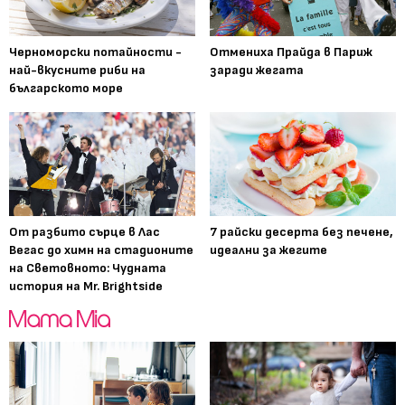
Черноморски потайности -
Отмениха Прайда в Париж
най-вкусните риби на
заради жегата
българското море
От разбито сърце в Лас
7 райски десерта без печене,
Вегас до химн на стадионите
идеални за жегите
на Световното: Чудната
история на Mr. Brightside