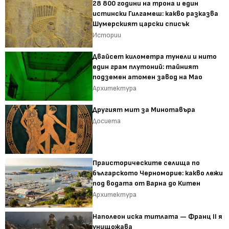
28 800 години на трона и един
истински Гилгамеш: какво разказва
Шумерският царски списък
Истории
Двайсет километра тунели и нито
един грам плутоний: тайният
подземен атомен завод на Мао
Архитектура
Другият мит за Минотавъра
Досиета
Праисторическите селища по
българското Черноморие: какво лежи
под водата от Варна до Китен
Архитектура
Наполеон иска титлата — Франц II я
унищожава