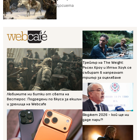
Досиета
Трейлър на The Weight:
Ръсел Кроу и Итън Хоук се
събират в напрегнат
трилър за оцеляване
Любимите ни битки от света на
Вестерос: Подредени по вкуса за екшън
и зрелища на Webcafe
Бюджет 2026 - кой ще ни
даде пари?!