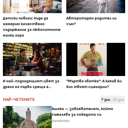
Детски новини: къде да
Авторитарен родител ли
намерим качествено
съм?
съдържание за любопитните
малки хора
И най-подходящият цвят за
"Мъртва хватка": А какъв би
дреха на първа среща е...
бил твоят сценарии?
НАЙ-ЧЕТЕНИТЕ
7 дни
30 дни
Ашока — завоевателят, който
съжалява за победата си
Личности