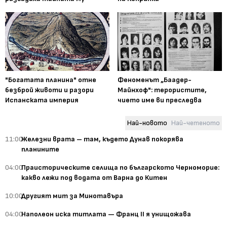
"Богатата планина" отне
Феноменът „Баадер-
безброй животи и разори
Майнхоф": терористите,
Испанската империя
чието име ви преследва
Най-новото
Най-четеното
11:00
Железни врата – там, където Дунав покорява
планините
04:00
Праисторическите селища по българското Черноморие:
какво лежи под водата от Варна до Китен
10:00
Другият мит за Минотавъра
04:00
Наполеон иска титлата — Франц II я унищожава