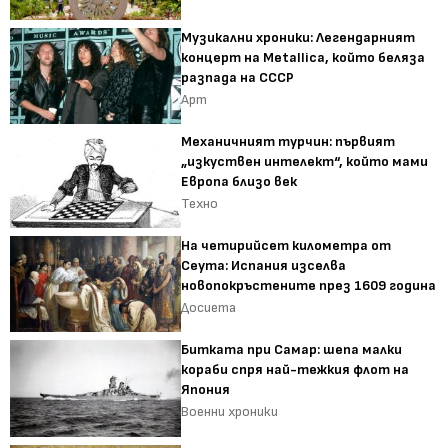
Музикални хроники: Легендарният
концерт на Metallica, който беляза
разпада на СССР
Арт
Механичният турчин: първият
„изкуствен интелект“, който мами
Европа близо век
Техно
На четирийсет километра от
Сеута: Испания изселва
новопокръстените през 1609 година
Досиета
Битката при Самар: шепа малки
кораби спря най-тежкия флот на
Япония
Военни хроники