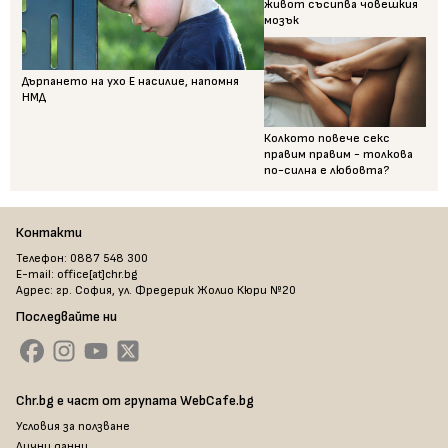
живот съсипва човешкия
мозък
Дърпането на ухо Е насилие, напомня
НМД
Колкото повече секс
правим правим - толкова
по-силна е любовта?
Контакти
Телефон: 0887 548 300
E-mail: office[at]chr.bg
Адрес: гр. София, ул. Фредерик Жолио Кюри №20
Последвайте ни
Chr.bg е част от групата WebCafe.bg
Условия за ползване
Лични данни