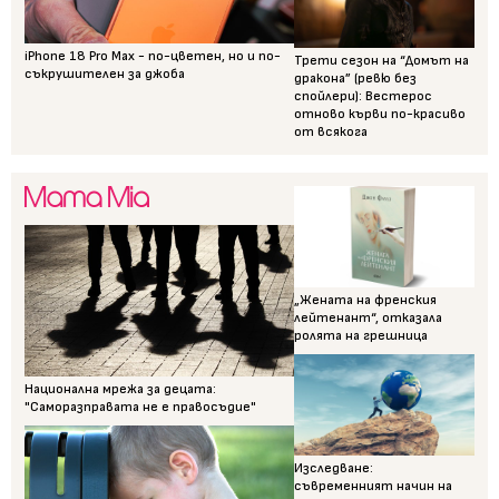
iPhone 18 Pro Max - по-цветен, но и по-
Трети сезон на “Домът на
съкрушителен за джоба
дракона” (ревю без
спойлери): Вестерос
отново кърви по-красиво
от всякога
„Жената на френския
лейтенант“, отказала
ролята на грешница
Национална мрежа за децата:
"Саморазправата не е правосъдие"
Изследване:
съвременният начин на