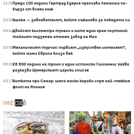
11:00
Преди 100 години Гертруд Едерле преплува Ламанша по-
бързо от всеки мъж
03:00
Ашока — завоевателят, който съжалява за победата си
09:44
Двайсет километра тунели и нито един грам плутоний:
тайният подземен атомен завод на Мао
03:00
Механичният турчин: първият „изкуствен интелект“,
който мами Европа близо век
08:00
28 800 години на трона и един истински Гилгамеш: какво
разказва Шумерският царски списък
03:17
Битката при Самар: шепа малки кораби спря най-тежкия
флот на Япония