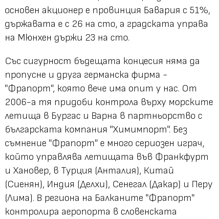
основен акционер е провинция Бавария с 51%,
държавата е с 26 на сто, а градската управа
на Мюнхен държи 23 на сто.
Със сигурност бъдещата концесия няма да
пропусне и друга германска фирма -
"Фрапорт", която вече има опит у нас. От
2006-а тя придоби контрола върху морските
летища в Бургас и Варна в партньорство с
българската компания "Химимпорт". Без
съмнение "Фрапорт" е много сериозен играч,
който управлява летищата във Франкфурт
и Хановер, в Турция (Анталия), Китай
(Сиенян), Индия (Делхи), Сенегал (Дакар) и Перу
(Лима). В региона на Балканите "Фрапорт"
контролира аеропорта в словенската