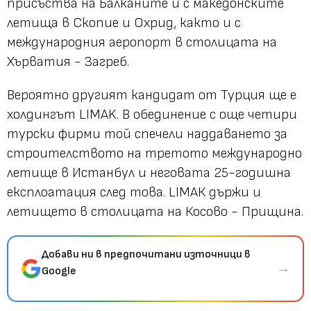
присъства на Балканите и с македонските
летища в Скопие и Охрид, както и с
международния аеропорт в столицата на
Хърватия - Загреб.
Вероятно другият кандидат от Турция ще е
холдингът LIMAK. В обединение с още четири
турски фирми той спечели наддаването за
строителството на третото международно
летище в Истанбул и неговата 25-годишна
експлоатация след това. LIMAК държи и
летището в столицата на Косово - Прищина.
Добави ни в предпочитани източници в
→
Google