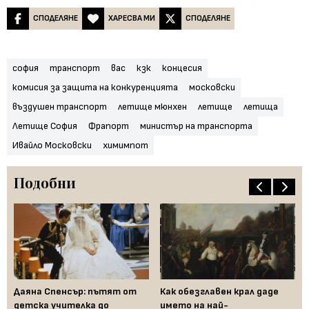
СПОДЕЛЯНЕ
ХАРЕСВА МИ
СПОДЕЛЯНЕ
софия
транспорт
вас
кзк
концесия
комисия за защита на конкуренцията
московски
въздушен транспорт
летище мюнхен
летище
летища
Летище София
Фрапорт
министър на транспорта
Ивайло Московски
химимпот
Подобни
Даяна Спенсър: пътят от
Как обезглавен крал даде
Пр
д
детска учителка до
името на най-
св