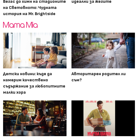
Вегас до химн на стадионите
идеални за жегите
на Световното: Чудната
история на Mr. Brightside
Детски новини: къде да
Авторитарен родител ли
намерим качествено
съм?
съдържание за любопитните
малки хора