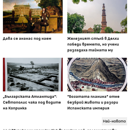
Дава се ананас под наем
Железният стълб в Делхи
победи времето, но учени
разгадаха тайната му
„Българската Атлантида":
"Богатата планина" отне
Севтополис чака под водите
безброй животи и разори
на Копринка
Испанската империя
Най-новото