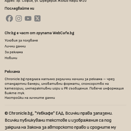
Адрес: гр. София, ул. Фредерик Жолио Кюри №20
Последвайте ни
Chr.bg е част от групата WebCafe.bg
Условия за ползване
Лични данни
За реклама
Новини
Реклама
Chronicle.bg предлага напълно различни начини за реклама – чрез
стандартни банери, иновативни формати, спонсорство на
категории, интерактивни игри и PR съобщения. Повече информация
вижте тук
.
Настройки на личните данни
© Chronicle.bg, "Уебкафе" ЕАД. Всички права запазени.
Всички публикувани текстове и изображения са под
закрила на Закона за авторското право и сродните му