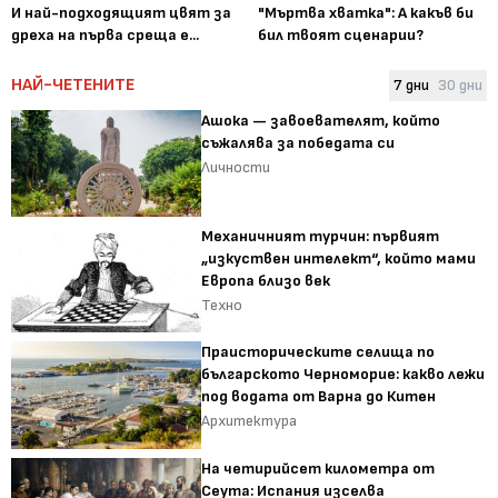
И най-подходящият цвят за
"Мъртва хватка": А какъв би
дреха на първа среща е...
бил твоят сценарии?
НАЙ-ЧЕТЕНИТЕ
7 дни
30 дни
Ашока — завоевателят, който
съжалява за победата си
Личности
Механичният турчин: първият
„изкуствен интелект“, който мами
Европа близо век
Техно
Праисторическите селища по
българското Черноморие: какво лежи
под водата от Варна до Китен
Архитектура
На четирийсет километра от
Сеута: Испания изселва