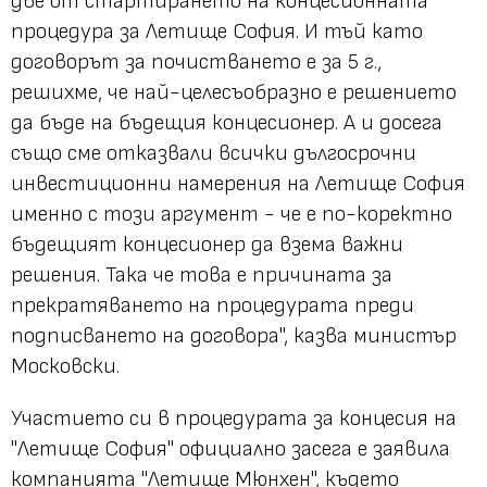
две от стартирането на концесионната
процедура за Летище София. И тъй като
договорът за почистването е за 5 г.,
решихме, че най-целесъобразно е решението
да бъде на бъдещия концесионер. А и досега
също сме отказвали всички дългосрочни
инвестиционни намерения на Летище София
именно с този аргумент - че е по-коректно
бъдещият концесионер да взема важни
решения. Така че това е причината за
прекратяването на процедурата преди
подписването на договора", казва министър
Московски.
Участието си в процедурата за концесия на
"Летище София" официално засега е заявила
компанията "Летище Мюнхен", където