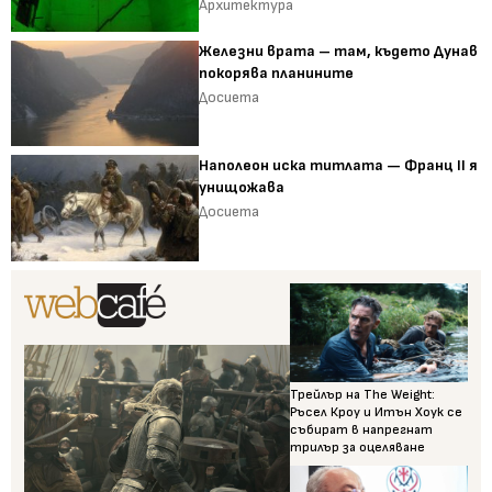
Архитектура
Железни врата – там, където Дунав
покорява планините
Досиета
Наполеон иска титлата — Франц II я
унищожава
Досиета
Трейлър на The Weight:
Ръсел Кроу и Итън Хоук се
събират в напрегнат
трилър за оцеляване