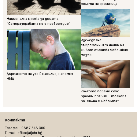
ролята на грешница
Национална мрежа за децата:
"Саморазправата не е правосъдие"
Изследване:
съвременният начин на
живот съсипва човешкия
мозък
Дърпането на ухо Е насилие, напомня
НМД
Колкото повече секс
правим правим - толкова
по-силна е любовта?
Контакти
Телефон: 0887 548 300
E-mail: office[at]chr.bg