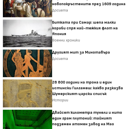
новопокръстените през 1609 година
Досиета
Битката при Самар: шепа малки
кораби спря най-тежкия флот на
Япония
Военни хроники
Другият мит за Минотавъра
Досиета
28 800 години на трона и един
истински Гилгамеш: какво разказва
Шумерският царски списък
Истории
Двайсет километра тунели и нито
един грам плутоний: тайният
подземен атомен завод на Мао