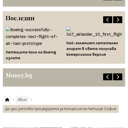
Последни
Ха
Най-големият летателен
са
апарат в света получава
вк
Летящата кола на Boeing
комерсиална версия
излита
Money.bg
Авио
До дни започва процедурата за концесия на Летище София