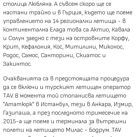
столица Любляна. А съвсем скоро ще се
настани трайно и в Гърция, където ще поеме
управлението на 14 регионални летища - в
континентална Елада това са Актио, Кавала
и Солун заедно с тези на островните Корфу,
Крит, Кефалония, Кос, Митилини, Миконос,
Родос, Самос, Санторини, Скиатос и
Закинтос.
Очакванията са в предстоящата процедура
да се включи и турският летищен оператор
TАV. В момента той стопанисва летището
"Ататюрк" в Истанбул, тези в Анкара, Измир,
Газипаша, а през последното тримесечие на
2015-а ще поеме и терминала за вътрешни
полети на летището Милас - Бодрум. TAV