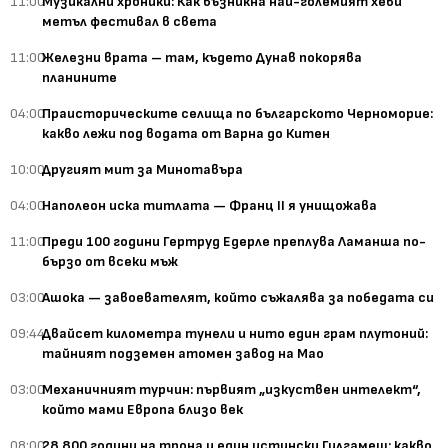
11:00
Музикални хроники: Как възникна най-големият хеви
метъл фестивал в света
11:00
Железни врата – там, където Дунав покорява
планините
04:00
Праисторическите селища по българското Черноморие:
какво лежи под водата от Варна до Китен
10:00
Другият мит за Минотавъра
04:00
Наполеон иска титлата — Франц II я унищожава
11:00
Преди 100 години Гертруд Едерле преплува Ламанша по-
бързо от всеки мъж
03:00
Ашока — завоевателят, който съжалява за победата си
09:44
Двайсет километра тунели и нито един грам плутоний:
тайният подземен атомен завод на Мао
03:00
Механичният турчин: първият „изкуствен интелект“,
който мами Европа близо век
08:00
28 800 години на трона и един истински Гилгамеш: какво