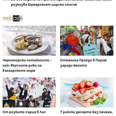
разказва Шумерският царски списък
Черноморски потайности -
Отмениха Прайда в Париж
най-вкусните риби на
заради жегата
българското море
От разбито сърце в Лас
7 райски десерта без печене,