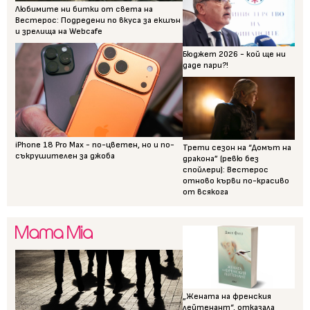
Любимите ни битки от света на
Вестерос: Подредени по вкуса за екшън
и зрелища на Webcafe
Бюджет 2026 - кой ще ни
даде пари?!
iPhone 18 Pro Max - по-цветен, но и по-
Трети сезон на “Домът на
съкрушителен за джоба
дракона” (ревю без
спойлери): Вестерос
отново кърви по-красиво
от всякога
„Жената на френския
лейтенант“, отказала