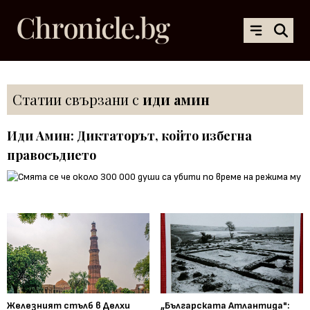
Статии свързани с
иди амин
Иди Амин: Диктаторът, който избегна
правосъдието
Железният стълб в Делхи
„Българската Атлантида":