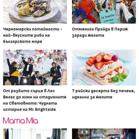
Черноморски потайности -
Отмениха Прайда в Париж
най-вкусните риби на
заради жегата
българското море
От разбито сърце в Лас
7 райски десерта без печене,
Вегас до химн на стадионите
идеални за жегите
на Световното: Чудната
история на Mr. Brightside