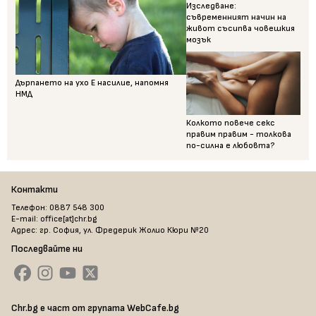
Изследване:
съвременният начин на
живот съсипва човешкия
мозък
Дърпането на ухо Е насилие, напомня
НМД
Колкото повече секс
правим правим - толкова
по-силна е любовта?
Контакти
Телефон: 0887 548 300
E-mail: office[at]chr.bg
Адрес: гр. София, ул. Фредерик Жолио Кюри №20
Последвайте ни
Chr.bg е част от групата WebCafe.bg