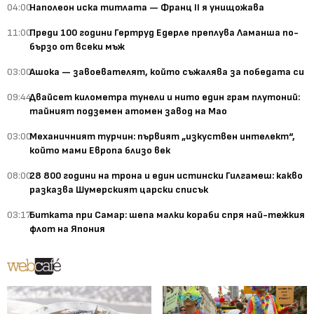
04:00
Наполеон иска титлата — Франц II я унищожава
11:00
Преди 100 години Гертруд Едерле преплува Ламанша по-
бързо от всеки мъж
03:00
Ашока — завоевателят, който съжалява за победата си
09:44
Двайсет километра тунели и нито един грам плутоний:
тайният подземен атомен завод на Мао
03:00
Механичният турчин: първият „изкуствен интелект“,
който мами Европа близо век
08:00
28 800 години на трона и един истински Гилгамеш: какво
разказва Шумерският царски списък
03:17
Битката при Самар: шепа малки кораби спря най-тежкия
флот на Япония