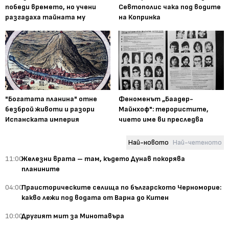
победи времето, но учени
Севтополис чака под водите
разгадаха тайната му
на Копринка
"Богатата планина" отне
Феноменът „Баадер-
безброй животи и разори
Майнхоф": терористите,
Испанската империя
чието име ви преследва
Най-новото
Най-четеното
11:00
Железни врата – там, където Дунав покорява
планините
04:00
Праисторическите селища по българското Черноморие:
какво лежи под водата от Варна до Китен
10:00
Другият мит за Минотавъра