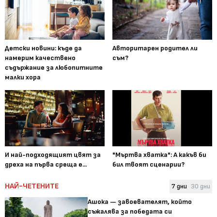
Детски новини: къде да
Авторитарен родител ли
намерим качествено
съм?
съдържание за любопитните
малки хора
И най-подходящият цвят за
"Мъртва хватка": А какъв би
дреха на първа среща е...
бил твоят сценарии?
НАЙ-ЧЕТЕНИТЕ
7 дни
30 дни
Ашока — завоевателят, който
съжалява за победата си