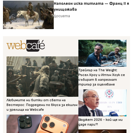
Наполеон иска титлата — Франц II я
унищожава
Досиета
Трейлър на The Weight:
Ръсел Кроу и Итън Хоук се
събират в напрегнат
трилър за оцеляване
Любимите ни битки от света на
Вестерос: Подредени по вкуса за екшън
и зрелища на Webcafe
Бюджет 2026 - кой ще ни
даде пари?!