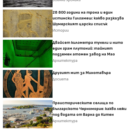
28 800 години на трона и един
истински Гилгамеш: какво разказва
Шумерският царски списък
Истории
Двайсет километра тунели и нито
един грам плутоний: тайният
подземен атомен завод на Мао
Архитектура
Другият мит за Минотавъра
Досиета
Праисторическите селища по
българското Черноморие: какво лежи
под водата от Варна до Китен
Архитектура