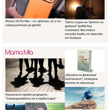
iPhone 18 Pro Max - по-цветен, но и по-
Трети сезон на “Домът на
съкрушителен за джоба
дракона” (ревю без
спойлери): Вестерос
отново кърви по-красиво
от всякога
„Жената на френския
лейтенант“, отказала
ролята на грешница
Национална мрежа за децата:
"Саморазправата не е правосъдие"