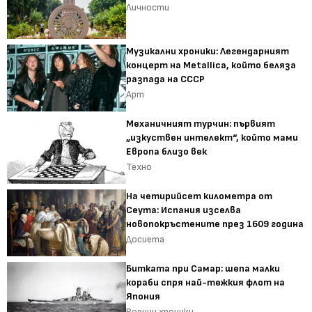
Личности
Музикални хроники: Легендарният
концерт на Metallica, който беляза
разпада на СССР
Арт
Механичният турчин: първият
„изкуствен интелект“, който мами
Европа близо век
Техно
На четирийсет километра от
Сеута: Испания изселва
новопокръстените през 1609 година
Досиета
Битката при Самар: шепа малки
кораби спря най-тежкия флот на
Япония
Военни хроники