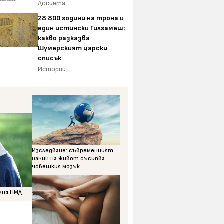
Досиета
28 800 години на трона и
един истински Гилгамеш:
какво разказва
Шумерският царски
списък
Истории
Изследване: съвременният
начин на живот съсипва
човешкия мозък
омня НМД