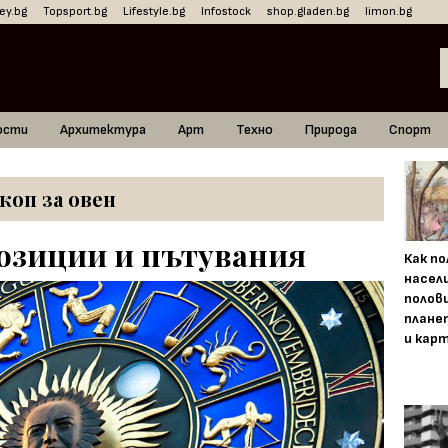
ey.bg
Topsport.bg
Lifestyle.bg
Infostock
shop.gladen.bg
limon.bg
ости
Архитектура
Арт
Техно
Природа
Спорт
коп за овен
озиции и пътувания
Как п
насел
полов
плане
и кар