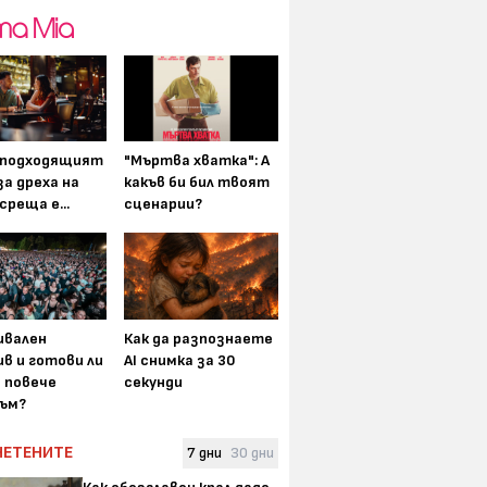
-подходящият
"Мъртва хватка": А
а дреха на
какъв би бил твоят
среща е...
сценарии?
вален
Как да разпознаете
в и готови ли
AI снимка за 30
а повече
секунди
ъм?
ЧЕТЕНИТЕ
7 дни
30 дни