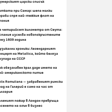
умерският царски списък
итката при Самар: шепа малки
ораби спря най-тежкия флот на
пония
а четирийсет километра от Сеута:
спания изселва новопокръстените
рез 1609 година
узикални хроники: Легендарният
онцерт на Metallica, който беляза
азпада на СССР
ак обезглавен крал даде името на
ай-американското питие
elix Romuliana – забравеният римски
рад на Галерий е само на час от
ългария
олемият пожар в Лондон превръща
асенето на огън в бизнес