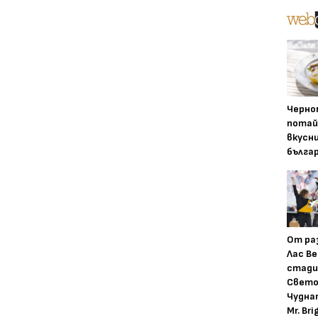
Черно
потай
вкусн
бълга
От ра
Лас Ве
стади
Свето
Чудна
Mr. Bri