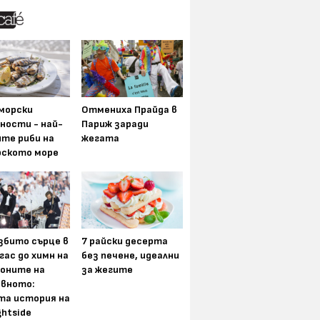
морски
Отмениха Прайда в
ности - най-
Париж заради
ите риби на
жегата
рското море
збито сърце в
7 райски десерта
гас до химн на
без печене, идеални
оните на
за жегите
вното:
та история на
ghtside