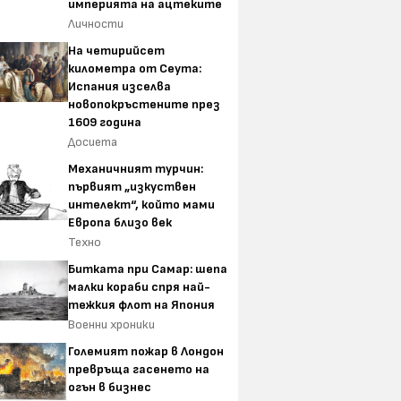
империята на ацтеките
Личности
На четирийсет
километра от Сеута:
Испания изселва
новопокръстените през
1609 година
Досиета
Механичният турчин:
първият „изкуствен
интелект“, който мами
Европа близо век
Техно
Битката при Самар: шепа
малки кораби спря най-
тежкия флот на Япония
Военни хроники
Големият пожар в Лондон
превръща гасенето на
огън в бизнес