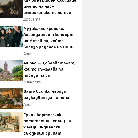
Как обезглавен крал даде
името на най-
американското питие
Досиета
Музикални хроники:
Легендарният концерт
на Metallica, който
беляза разпада на СССР
Арт
Ашока — завоевателят,
който съжалява за
победата си
Личности
Защо всички народи
разказват за потопа
Арт
Ернан Кортес: как
петстотин испанци и
хиляди индиански
съюзници сриват