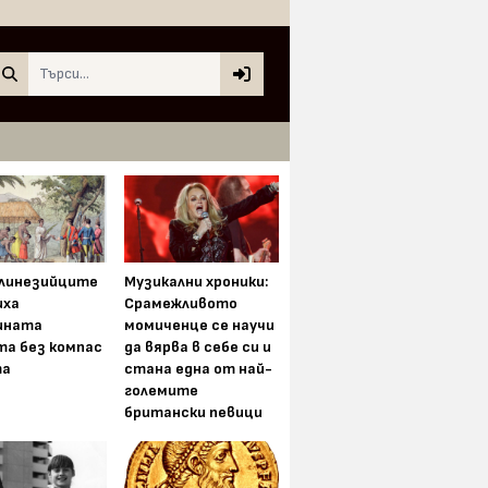
Search
олинезийците
Музикални хроники:
иха
Срамежливото
ината
момиченце се научи
та без компас
да вярва в себе си и
та
стана една от най-
големите
британски певици