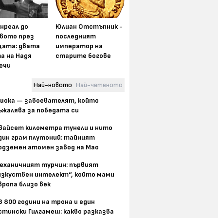
нреал до
Юлиан Отстъпник -
вото през
последният
цата: двата
император на
а на Надя
старите богове
ечи
Най-новото
Най-четеното
шока — завоевателят, който
ъжалява за победата си
вайсет километра тунели и нито
дин грам плутоний: тайният
одземен атомен завод на Мао
еханичният турчин: първият
изкуствен интелект“, който мами
вропа близо век
8 800 години на трона и един
стински Гилгамеш: какво разказва