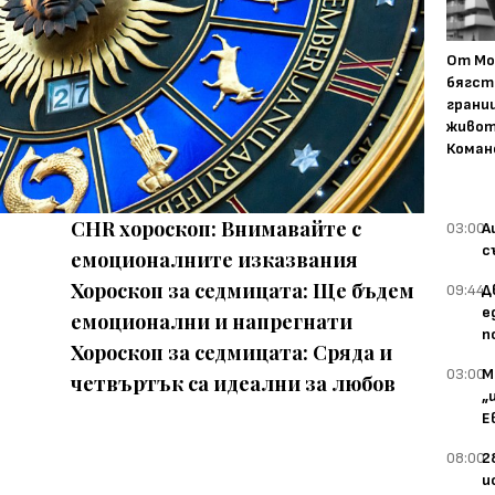
От Мо
бягст
грани
живот
Коман
CHR хороскоп: Внимавайте с
03:00
А
с
емоционалните изказвания
Хороскоп за седмицата: Ще бъдем
09:44
Д
е
емоционални и напрегнати
п
Хороскоп за седмицата: Сряда и
03:00
М
четвъртък са идеални за любов
„
Е
08:00
2
и