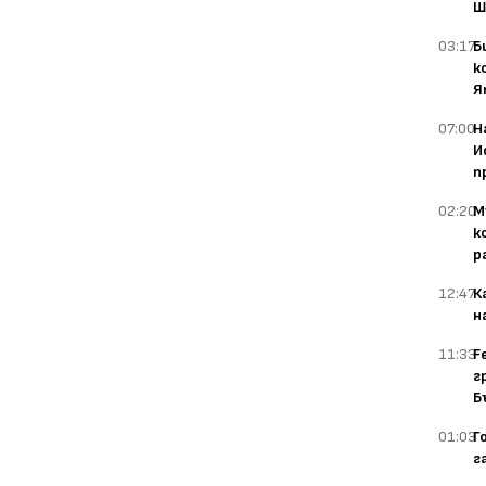
Ш
03:17
Б
к
Я
07:00
Н
И
п
02:20
М
к
р
12:47
К
н
11:33
F
г
Б
01:03
Г
г