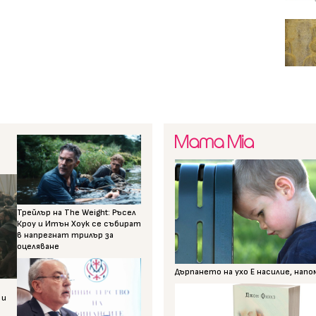
Трейлър на The Weight: Ръсел
Кроу и Итън Хоук се събират
в напрегнат трилър за
оцеляване
Дърпането на ухо Е насилие, нап
 и