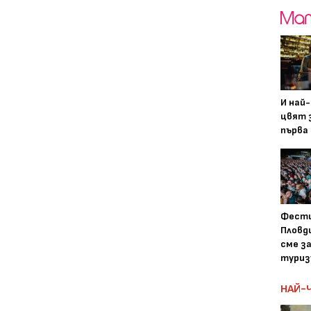
И най
цвят з
първа 
Фести
Пловди
сме з
туриз
НАЙ-