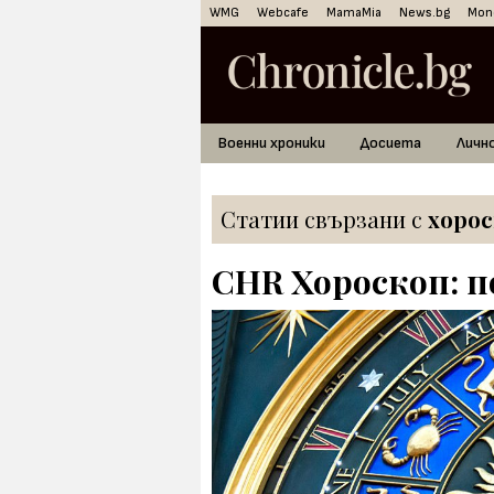
WMG
Webcafe
MamaMia
News.bg
Mon
Военни хроники
Досиета
Личн
Статии свързани с
хорос
CHR Хороскоп: п