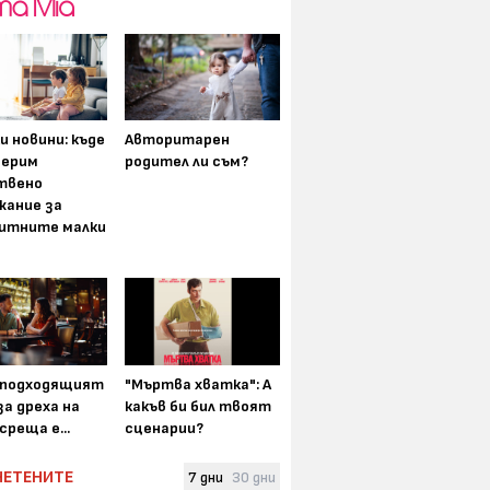
и новини: къде
Авторитарен
мерим
родител ли съм?
твено
жание за
итните малки
-подходящият
"Мъртва хватка": А
а дреха на
какъв би бил твоят
среща е...
сценарии?
ЧЕТЕНИТЕ
7 дни
30 дни