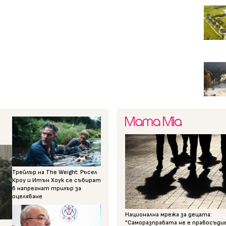
Трейлър на The Weight: Ръсел
Кроу и Итън Хоук се събират
в напрегнат трилър за
оцеляване
Национална мрежа за децата:
"Саморазправата не е правосъди