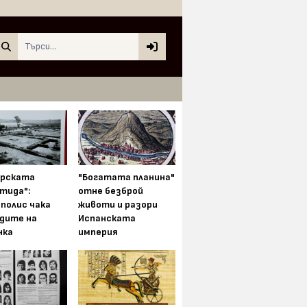
Search
арската
"Богатата планина"
тида":
отне безброй
полис чака
животи и разори
одите на
Испанската
нка
империя