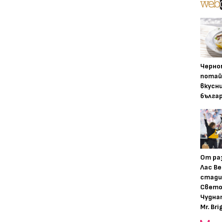
Черно
потай
вкусн
бълга
От ра
Лас Ве
стади
Свето
Чудна
Mr. Bri