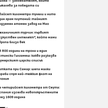
шока — завоевателят, който
ъжалява за победата си
вайсет километра тунели и нито
дин грам плутоний: тайният
одземен атомен завод на Мао
еханичният турчин: първият
изкуствен интелект“, който мами
вропа близо век
8 800 години на трона и един
стински Гилгамеш: какво разказва
умерският царски списък
итката при Самар: шепа малки
ораби спря най-тежкия флот на
пония
а четирийсет километра от Сеута:
спания изселва новопокръстените
рез 1609 година