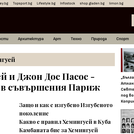
ey.bg
Topsport.bg
Lifestyle.bg
Infostock
shop.gladen.bg
limon.bg
ости
Архитектура
Арт
Техно
Природа
Спорт
нгуей
й и Джон Дос Пасос -
„Бълг
Атлан
 в съвършения Париж
Севто
под в
Копри
Защо и как е изгубено Изгубеното
поколение
Какво е правил Хемингуей в Куба
Камбаната бие за Хемингуей