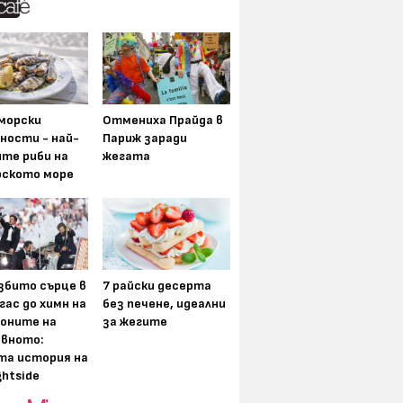
морски
Отмениха Прайда в
ности - най-
Париж заради
ите риби на
жегата
рското море
збито сърце в
7 райски десерта
гас до химн на
без печене, идеални
оните на
за жегите
вното:
та история на
ghtside