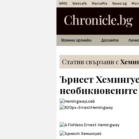
WMG
Webcafe
MamaMia
News.bg
Mon
Военни хроники
Досиета
Личн
Статии свързани с
Хеми
Ърнест Хемингуе
необикновените