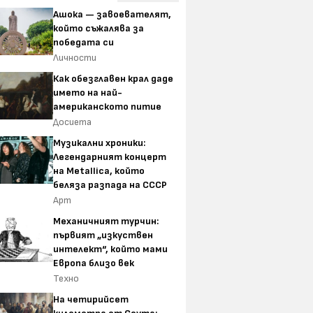
Ашока — завоевателят,
който съжалява за
победата си
Личности
Как обезглавен крал даде
името на най-
американското питие
Досиета
Музикални хроники:
Легендарният концерт
на Metallica, който
беляза разпада на СССР
Арт
Механичният турчин:
първият „изкуствен
интелект“, който мами
Европа близо век
Техно
На четирийсет