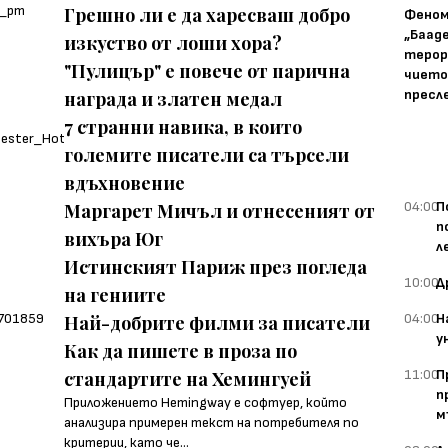
Грешно ли е да харесваш добро
Фено
„Баад
изкуство от лоши хора?
терор
"Пулицър" е повече от парична
чието
пресл
награда и златен медал
7 странни навика, в които
големите писатели са търсели
вдъхновение
04:00
П
Маргарет Мичъл и отнесеният от
п
вихъра Юг
л
Истинският Париж през погледа
10:00
Д
на гениите
04:00
Н
Най-добрите филми за писатели
у
Как да пишете в проза по
11:00
П
стандартите на Хемингуей
п
Приложението Hemingway е софтуер, който
м
анализира примерен текст на потребителя по
критерии, като че...