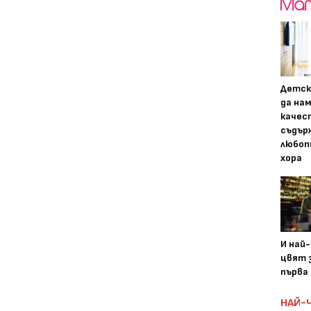
Детск
да на
качес
съдър
любоп
хора
И най
цвят з
първа 
НАЙ-