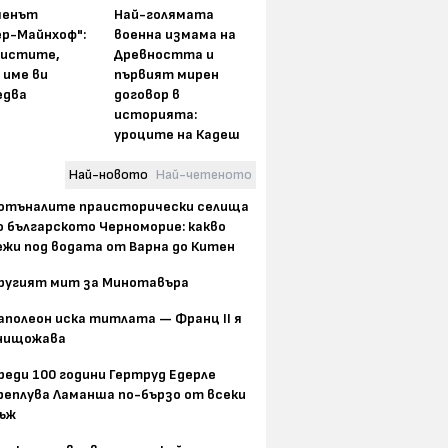
менът
Най-голямата
ер-Майнхоф":
военна измама на
истите,
Древността и
 име ви
първият мирен
едва
договор в
историята:
уроците на Кадеш
Най-новото
Най-четеното
отъналите праисторически селища
о българското Черноморие: какво
ежи под водата от Варна до Китен
ругият мит за Минотавъра
аполеон иска титлата — Франц II я
нищожава
реди 100 години Гертруд Едерле
реплува Ламанша по-бързо от всеки
ъж