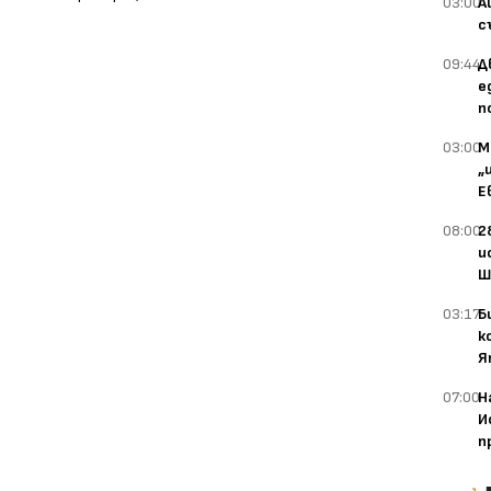
03:00
А
с
09:44
Д
е
п
03:00
М
„
Е
08:00
2
и
Ш
03:17
Б
к
Я
07:00
Н
И
п