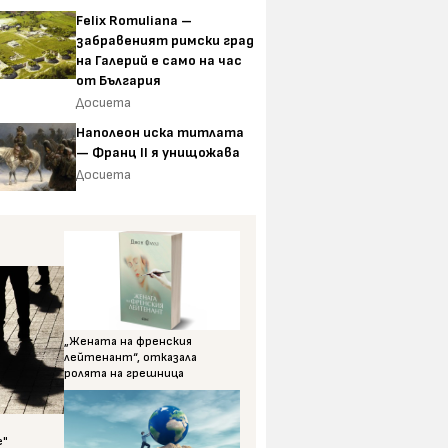
Felix Romuliana –
забравеният римски град
на Галерий е само на час
от България
Досиета
Наполеон иска титлата
— Франц II я унищожава
Досиета
„Жената на френския
лейтенант“, отказала
ролята на грешница
е"