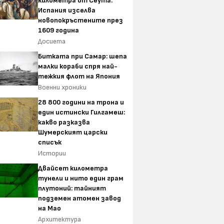
километра от Сеута:
Испания изселва
новопокръстените през
1609 година
Досиета
Битката при Самар: шепа
малки кораби спря най-
тежкия флот на Япония
Военни хроники
28 800 години на трона и
един истински Гилгамеш:
какво разказва
Шумерският царски
списък
Истории
Двайсет километра
тунели и нито един грам
плутоний: тайният
подземен атомен завод
на Мао
Архитектура