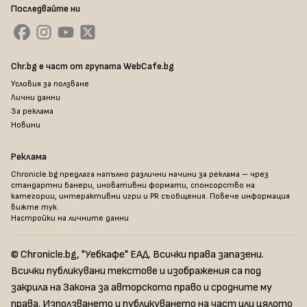
Последвайте ни
Chr.bg е част от групата WebCafe.bg
Условия за ползване
Лични данни
За реклама
Новини
Реклама
Chronicle.bg предлага напълно различни начини за реклама – чрез
стандартни банери, иновативни формати, спонсорство на
категории, интерактивни игри и PR съобщения. Повече информация
вижте тук
.
Настройки на личните данни
© Chronicle.bg, "Уебкафе" ЕАД. Всички права запазени.
Всички публикувани текстове и изображения са под
закрила на Закона за авторското право и сродните му
права. Използването и публикуването на част или цялото