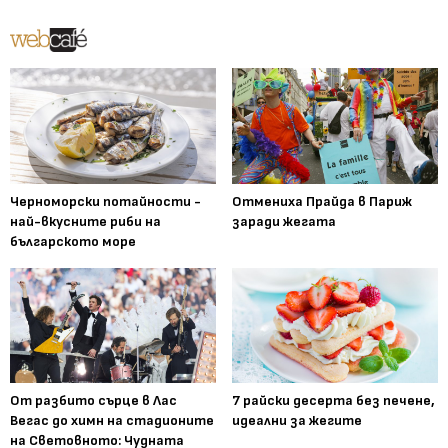
Черноморски потайности -
Отмениха Прайда в Париж
най-вкусните риби на
заради жегата
българското море
От разбито сърце в Лас
7 райски десерта без печене,
Вегас до химн на стадионите
идеални за жегите
на Световното: Чудната