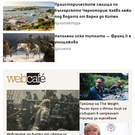
Праисторическите селища по
българското Черноморие: какво лежи
под водата от Варна до Китен
Архитектура
Наполеон иска титлата — Франц II я
унищожава
Досиета
Трейлър на The Weight:
Ръсел Кроу и Итън Хоук се
събират в напрегнат
трилър за оцеляване
Любимите ни битки от света на