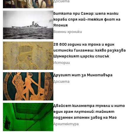
Досиета
Битката при Самар: шепа малки
кораби спря най-тежкия флот на
Япония
Военни хроники
28 800 години на трона и един
истински Гилгамеш: какво разказва
Шумерският царски списък
Истории
Другият мит за Минотавъра
Досиета
Двайсет километра тунели и нито
един грам плутоний: тайният
подземен атомен завод на Мао
Архитектура