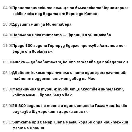
04:00
Праисторическите селища по българското Черноморие:
какво лежи под водата от Варна до Китен
10:00
Другият мит за Минотавъра
04:00
Наполеон иска титлата — Франц II я унищожава
11:00
Преди 100 години Гертруд Едерле преплува Ламанша по-
бързо от всеки мъж
03:00
Ашока — завоевателят, който съжалява за победата си
09:44
Двайсет километра тунели и нито един грам плутоний:
тайният подземен атомен завод на Мао
03:00
Механичният турчин: първият „изкуствен интелект“,
който мами Европа близо век
08:00
28 800 години на трона и един истински Гилгамеш: какво
разказва Шумерският царски списък
03:17
Битката при Самар: шепа малки кораби спря най-тежкия
флот на Япония