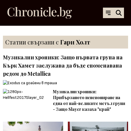
Статии свързани с
Гари Холт
Музикални хроники: Защо първата група на
Кърк Хамет заслужава да бъде споменавана
редом до Metallica
Музикални хроники:
Прибързаното пенсиониране на
една от най-великите метъл групи
- Защо Slayer казаха "край"