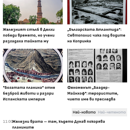
Железният стълб в Делхи
„Българската Атлантида":
победи времето, но учени
Севтополис чака под водите
разгадаха тайната му
на Копринка
"Богатата планина" отне
Феноменът „Баадер-
безброй животи и разори
Майнхоф": терористите,
Испанската империя
чието име ви преследва
Най-новото
Най-четеното
11:00
Железни врата – там, където Дунав покорява
планините