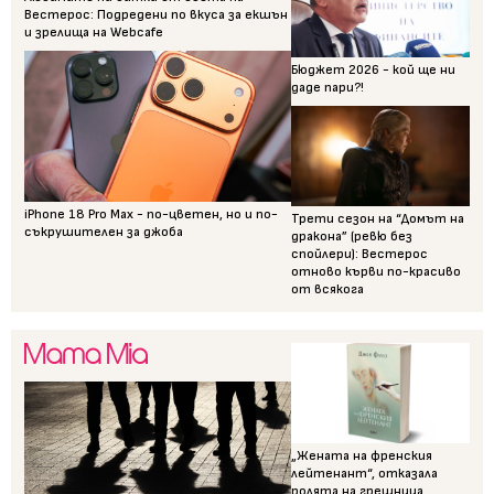
Вестерос: Подредени по вкуса за екшън
и зрелища на Webcafe
Бюджет 2026 - кой ще ни
даде пари?!
iPhone 18 Pro Max - по-цветен, но и по-
Трети сезон на “Домът на
съкрушителен за джоба
дракона” (ревю без
спойлери): Вестерос
отново кърви по-красиво
от всякога
„Жената на френския
лейтенант“, отказала
ролята на грешница