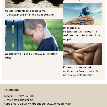
Национална мрежа за децата:
"Саморазправата не е правосъдие"
Изследване:
съвременният начин на
живот съсипва човешкия
мозък
Дърпането на ухо Е насилие, напомня
НМД
Колкото повече секс
правим правим - толкова
по-силна е любовта?
Контакти
Телефон: 0887 548 300
E-mail: office[at]chr.bg
Адрес: гр. София, ул. Фредерик Жолио Кюри №20