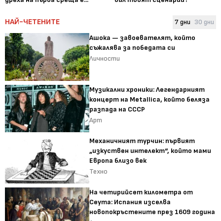
НАЙ-ЧЕТЕНИТЕ
7 дни
30 дни
Ашока — завоевателят, който
съжалява за победата си
Личности
Музикални хроники: Легендарният
концерт на Metallica, който беляза
разпада на СССР
Арт
Механичният турчин: първият
„изкуствен интелект“, който мами
Европа близо век
Техно
На четирийсет километра от
Сеута: Испания изселва
новопокръстените през 1609 година