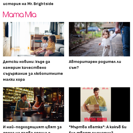
история на Mr. Brightside
Детски новини: къде да
Авторитарен родител ли
намерим качествено
съм?
съдържание за любопитните
малки хора
И най-подходящият цвят за
"Мъртва хватка": А какъв би
дреха на първа среща е...
бил твоят сценарии?