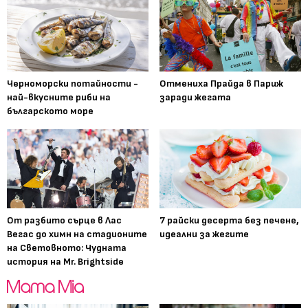
Черноморски потайности -
Отмениха Прайда в Париж
най-вкусните риби на
заради жегата
българското море
От разбито сърце в Лас
7 райски десерта без печене,
Вегас до химн на стадионите
идеални за жегите
на Световното: Чудната
история на Mr. Brightside