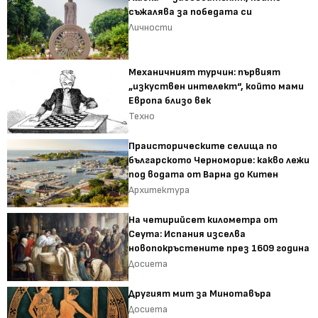
съжалява за победата си
Личности
Механичният турчин: първият
„изкуствен интелект“, който мами
Европа близо век
Техно
Праисторическите селища по
българското Черноморие: какво лежи
под водата от Варна до Китен
Архитектура
На четирийсет километра от
Сеута: Испания изселва
новопокръстените през 1609 година
Досиета
Другият мит за Минотавъра
Досиета