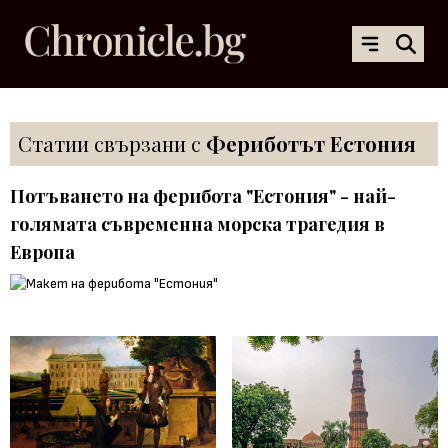
Статии свързани с
Фериботът Естония
Потъването на ферибота "Естония" - най-
голямата съвременна морска трагедия в
Европа