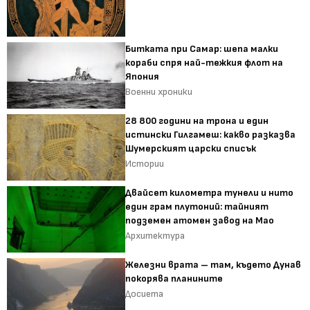
Битката при Самар: шепа малки
кораби спря най-тежкия флот на
Япония
Военни хроники
28 800 години на трона и един
истински Гилгамеш: какво разказва
Шумерският царски списък
Истории
Двайсет километра тунели и нито
един грам плутоний: тайният
подземен атомен завод на Мао
Архитектура
Железни врата – там, където Дунав
покорява планините
Досиета