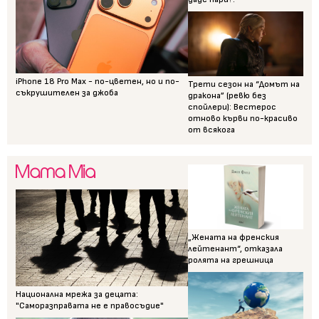
iPhone 18 Pro Max - по-цветен, но и по-
Трети сезон на “Домът на
съкрушителен за джоба
дракона” (ревю без
спойлери): Вестерос
отново кърви по-красиво
от всякога
„Жената на френския
лейтенант“, отказала
ролята на грешница
Национална мрежа за децата:
"Саморазправата не е правосъдие"