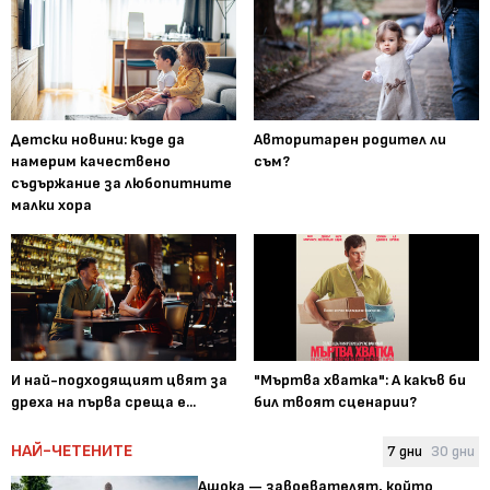
Детски новини: къде да
Авторитарен родител ли
намерим качествено
съм?
съдържание за любопитните
малки хора
И най-подходящият цвят за
"Мъртва хватка": А какъв би
дреха на първа среща е...
бил твоят сценарии?
НАЙ-ЧЕТЕНИТЕ
7 дни
30 дни
Ашока — завоевателят, който