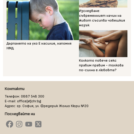
Изследване:
съвременният начин на
живот съсипва човешкия
мозък
Дърпането на ухо Е насилие, напомня
НМД
Колкото повече секс
правим правим - толкова
по-силна е любовта?
Контакти
Телефон: 0887 548 300
E-mail: office[at]chr.bg
Адрес: гр. София, ул. Фредерик Жолио Кюри №20
Последвайте ни