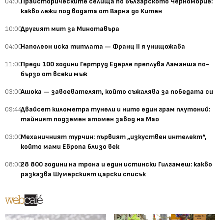
04:00
Праисторическите селища по българското Черноморие:
какво лежи под водата от Варна до Китен
10:00
Другият мит за Минотавъра
04:00
Наполеон иска титлата — Франц II я унищожава
11:00
Преди 100 години Гертруд Едерле преплува Ламанша по-
бързо от всеки мъж
03:00
Ашока — завоевателят, който съжалява за победата си
09:44
Двайсет километра тунели и нито един грам плутоний:
тайният подземен атомен завод на Мао
03:00
Механичният турчин: първият „изкуствен интелект“,
който мами Европа близо век
08:00
28 800 години на трона и един истински Гилгамеш: какво
разказва Шумерският царски списък