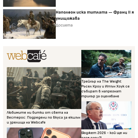
Наполеон иска титлата — Франц II я
унищожава
Досиета
Трейлър на The Weight:
Ръсел Кроу и Итън Хоук се
събират в напрегнат
трилър за оцеляване
Любимите ни битки от света на
Вестерос: Подредени по вкуса за екшън
и зрелища на Webcafe
Бюджет 2026 - кой ще ни
даде пари?!