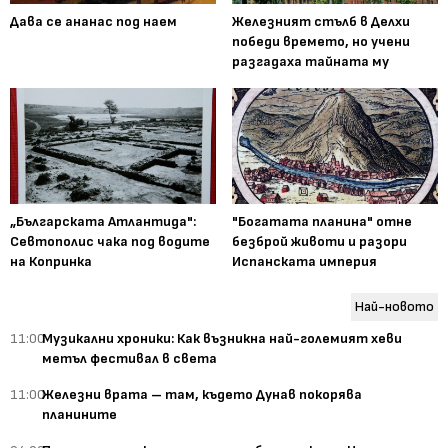
Дава се ананас под наем
Железният стълб в Делхи
победи времето, но учени
разгадаха тайната му
„Българската Атлантида":
"Богатата планина" отне
Севтополис чака под водите
безброй животи и разори
на Копринка
Испанската империя
Най-новото
11:00
Музикални хроники: Как възникна най-големият хеви
метъл фестивал в света
11:00
Железни врата – там, където Дунав покорява
планините