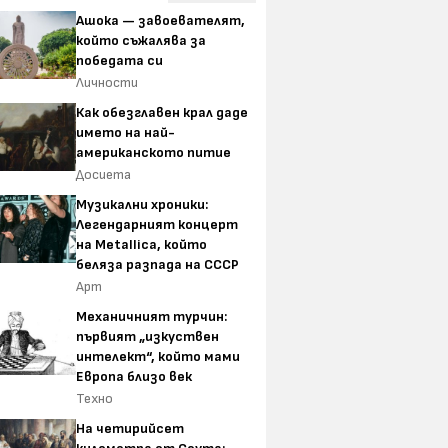
Ашока — завоевателят,
който съжалява за
победата си
Личности
Как обезглавен крал даде
името на най-
американското питие
Досиета
Музикални хроники:
Легендарният концерт
на Metallica, който
беляза разпада на СССР
Арт
Механичният турчин:
първият „изкуствен
интелект“, който мами
Европа близо век
Техно
На четирийсет