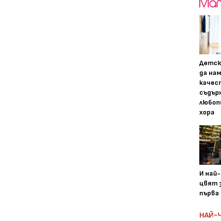
Детск
да на
качес
съдър
любоп
хора
И най
цвят з
първа 
НАЙ-