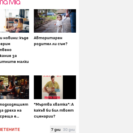
и новини: къде
Авторитарен
мерим
родител ли съм?
твено
жание за
итните малки
-подходящият
"Мъртва хватка": А
а дреха на
какъв би бил твоят
среща е...
сценарии?
ЧЕТЕНИТЕ
7 дни
30 дни