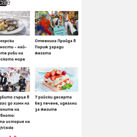
морски
Отмениха Прайда в
ности - най-
Париж заради
ите риби на
жегата
рското море
збито сърце в
7 райски десерта
гас до химн на
без печене, идеални
оните на
за жегите
вното:
та история на
ghtside