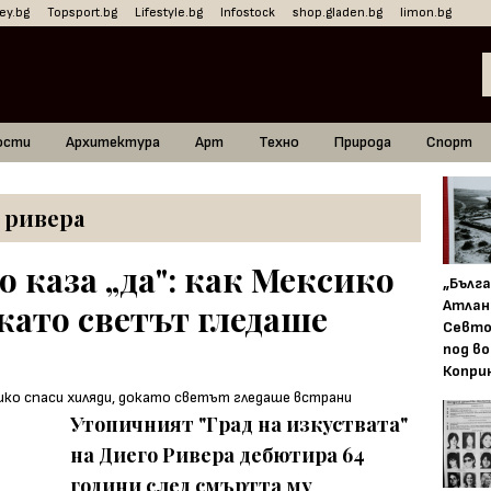
ey.bg
Topsport.bg
Lifestyle.bg
Infostock
shop.gladen.bg
limon.bg
ости
Архитектура
Арт
Техно
Природа
Спорт
 ривера
 каза „да": как Мексико
„Бълг
Атлан
като светът гледаше
Севто
под в
Копри
Утопичният "Град на изкуствата"
на Диего Ривера дебютира 64
години след смъртта му