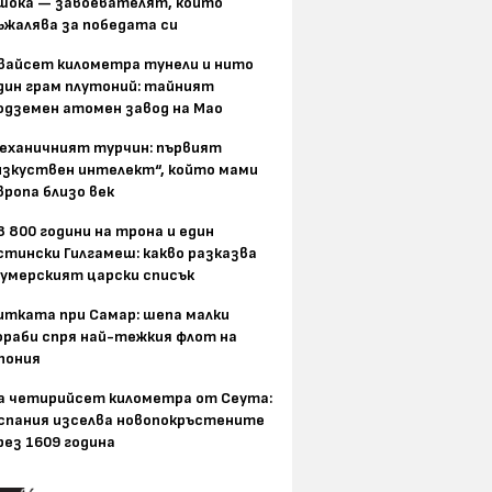
шока — завоевателят, който
ъжалява за победата си
вайсет километра тунели и нито
дин грам плутоний: тайният
одземен атомен завод на Мао
еханичният турчин: първият
изкуствен интелект“, който мами
вропа близо век
8 800 години на трона и един
стински Гилгамеш: какво разказва
умерският царски списък
итката при Самар: шепа малки
ораби спря най-тежкия флот на
пония
а четирийсет километра от Сеута:
спания изселва новопокръстените
рез 1609 година