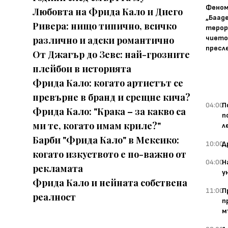
Фено
Любовта на Фрида Кало и Диего
„Баад
Ривера: нищо типично, всичко
терор
чието
различно и адски романтично
пресл
От Джагър до Зевс: най-грозните
плейбои в историята
Фрида Кало: когато артистът се
превърне в бранд и срещне кича?
04:00
П
Фрида Кало: "Крака – за какво са
п
ми те, когато имам криле?"
л
Барби "Фрида Кало" в Мексико:
10:00
Д
когато изкуството е по-важно от
04:00
Н
рекламата
у
Фрида Кало и нейната собствена
11:00
П
реалност
п
м