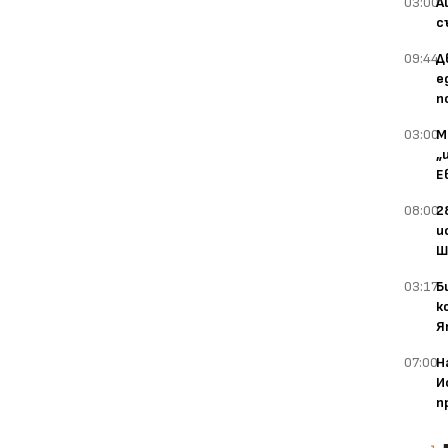
03:00
А
с
09:44
Д
е
п
03:00
М
„
Е
08:00
2
и
Ш
03:17
Б
к
Я
07:00
Н
И
п