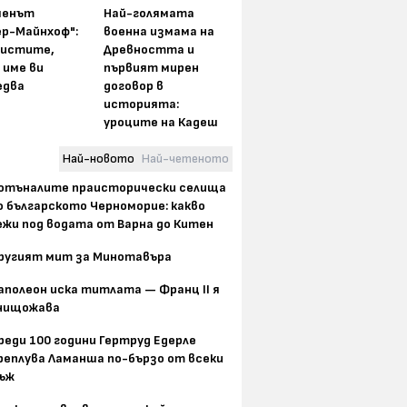
менът
Най-голямата
ер-Майнхоф":
военна измама на
истите,
Древността и
 име ви
първият мирен
едва
договор в
историята:
уроците на Кадеш
Най-новото
Най-четеното
отъналите праисторически селища
о българското Черноморие: какво
ежи под водата от Варна до Китен
ругият мит за Минотавъра
аполеон иска титлата — Франц II я
нищожава
реди 100 години Гертруд Едерле
реплува Ламанша по-бързо от всеки
ъж