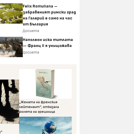
Felix Romuliana –
забравеният римски град
на Галерий е само на час
от България
Досиета
Наполеон иска титлата
— Франц II я унищожава
Досиета
„Жената на френския
лейтенант“, отказала
ролята на грешница
е"