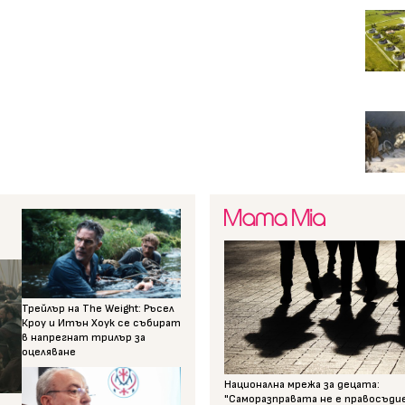
Трейлър на The Weight: Ръсел
Кроу и Итън Хоук се събират
в напрегнат трилър за
оцеляване
Национална мрежа за децата:
"Саморазправата не е правосъди