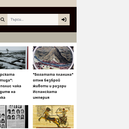
Search
арската
"Богатата планина"
тида":
отне безброй
полис чака
животи и разори
одите на
Испанската
нка
империя