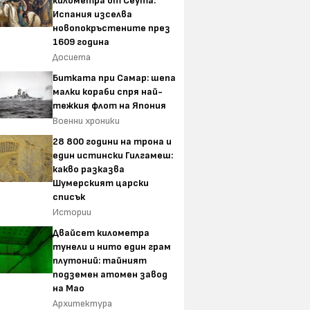
километра от Сеута:
Испания изселва
новопокръстените през
1609 година
Досиета
Битката при Самар: шепа
малки кораби спря най-
тежкия флот на Япония
Военни хроники
28 800 години на трона и
един истински Гилгамеш:
какво разказва
Шумерският царски
списък
Истории
Двайсет километра
тунели и нито един грам
плутоний: тайният
подземен атомен завод
на Мао
Архитектура