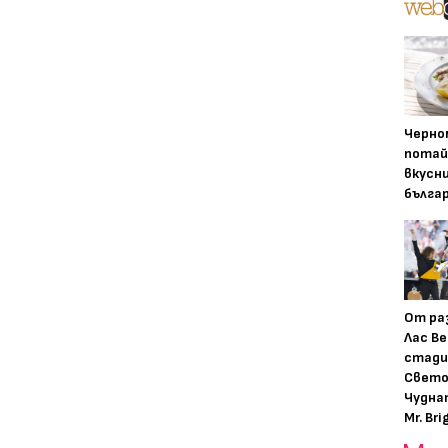
Черно
потай
вкусн
бълга
От ра
Лас Ве
стади
Свето
Чудна
Mr. Bri