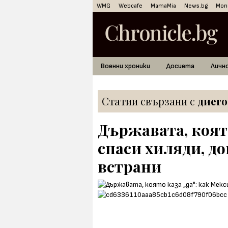
WMG
Webcafe
MamaMia
News.bg
Mon
Военни хроники
Досиета
Личн
Статии свързани с
диего
Държавата, която
спаси хиляди, до
встрани