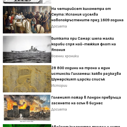
На четирийсет километра от
Сеута: Испания изселва
новопокръстените през 1609 година
Досиета
Битката при Самар: шепа малки
кораби спря най-тежкия флот на
Япония
Военни хроники
28 800 години на трона и един
истински Гилгамеш: какво разказва
Шумерският царски списък
Истории
Големият пожар в Лондон превръща
гасенето на огън в бизнес
Досиета
Двайсет километра тунели и нито