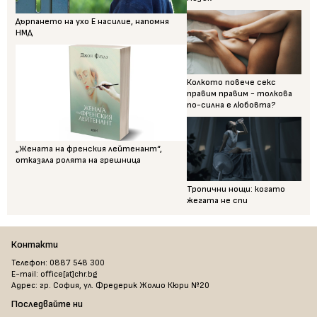
Дърпането на ухо Е насилие, напомня
НМД
Колкото повече секс
правим правим - толкова
по-силна е любовта?
„Жената на френския лейтенант“,
отказала ролята на грешница
Тропични нощи: когато
жегата не спи
Контакти
Телефон: 0887 548 300
E-mail: office[at]chr.bg
Адрес: гр. София, ул. Фредерик Жолио Кюри №20
Последвайте ни