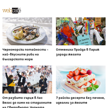
Черноморски потайности -
Отмениха Прайда в Париж
най-вкусните риби на
заради жегата
българското море
От разбито сърце в Лас
7 райски десерта без печене,
Вегас до химн на стадионите
идеални за жегите
на Световното: Чудната