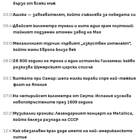
бързо от всеки мъж
03:00
Ашока — завоевателят, който съжалява за победата си
09:44
Двайсет километра тунели и нито един грам плутоний:
тайният подземен атомен завод на Мао
03:00
Механичният турчин: първият „изкуствен интелект“,
който мами Европа близо век
08:00
28 800 години на трона и един истински Гилгамеш: какво
разказва Шумерският царски списък
03:17
Битката при Самар: шепа малки кораби спря най-тежкия
флот на Япония
07:00
На четирийсет километра от Сеута: Испания изселва
новопокръстените през 1609 година
02:20
Музикални хроники: Легендарният концерт на Metallica,
който беляза разпада на СССР
12:47
Как обезглавен крал даде името на най-американското
питие