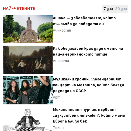
НАЙ-ЧЕТЕНИТЕ
7 дни
30 дни
Ашока — завоевателят, който
съжалява за победата си
Личности
Как обезглавен крал даде името на
най-американското питие
Досиета
Музикални хроники: Легендарният
концерт на Metallica, който беляза
разпада на СССР
Арт
Механичният турчин: първият
„изкуствен интелект“, който мами
Европа близо век
Техно