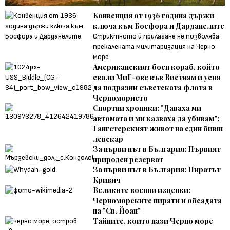
Конвенция от 1936 година държи
ключа към Босфора и Дарданелите
Стриктното й прилагане не позволява
прекалената милитаризация на Черно
море
Американският боен кораб, който
свали МиГ-ове във Виетнам и успя
да подразни съветската флота в
Черноморието
Спортни хроники: "Даваха ми
автомата и ми казваха да убивам":
Гангстерският живот на един бивш
левскар
За първи път в България: Първият
природен резерват
За първи път в България: Пиратът
Кривич
Великите военни изцепки:
Черноморските пирати и обсадата
на "Св. Йоан"
Тайните, които пази Черно море