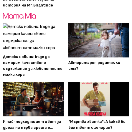
история на Mr. Brightside
Детски новини: къде да
Авторитарен родител ли
намерим качествено
съм?
съдържание за любопитните
малки хора
И най-подходящият цвят за
"Мъртва хватка": А какъв би
дреха на първа среща е...
бил твоят сценарии?