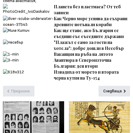
Планета без пластмаса? От теб
зависи
Как Черно море успява да съхрани
древните потънали кораби
Как ще стане, ако България се
съедини със съседните държави
"Плажът е само за гости на
хотела": добре дошли в Несебър
Ваканция на ръба на лятото
Авантюра в Североизточна
България: ден втори
Извадиха от морето и втората
черна кутия на Ту-154
Предишна
Следваща