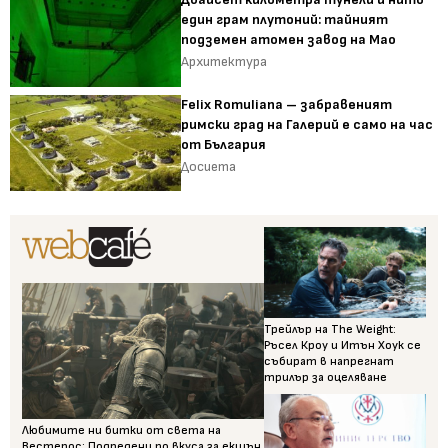
един грам плутоний: тайният
подземен атомен завод на Мао
Архитектура
Felix Romuliana – забравеният
римски град на Галерий е само на час
от България
Досиета
Трейлър на The Weight:
Ръсел Кроу и Итън Хоук се
събират в напрегнат
трилър за оцеляване
Любимите ни битки от света на
Вестерос: Подредени по вкуса за екшън