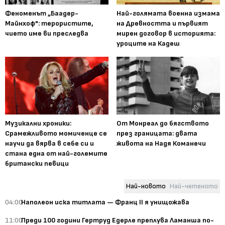
Феноменът „Баадер-
Най-голямата военна измама
Майнхоф": терористите,
на Древността и първият
чието име ви преследва
мирен договор в историята:
уроците на Кадеш
Музикални хроники:
От Монреал до бягството
Срамежливото момиченце се
през границата: двата
научи да вярва в себе си и
живота на Надя Команечи
стана една от най-големите
британски певици
Най-новото
Най-четеното
04:00
Наполеон иска титлата — Франц II я унищожава
11:00
Преди 100 години Гертруд Едерле преплува Ламанша по-