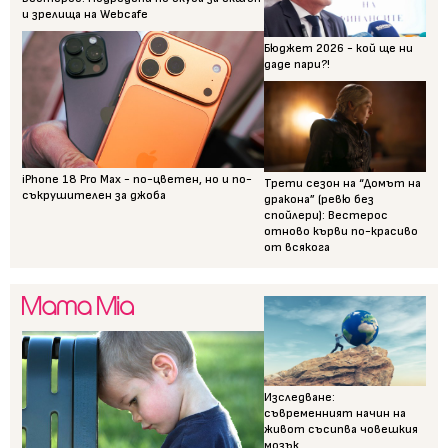
и зрелища на Webcafe
Бюджет 2026 - кой ще ни
даде пари?!
iPhone 18 Pro Max - по-цветен, но и по-
Трети сезон на “Домът на
съкрушителен за джоба
дракона” (ревю без
спойлери): Вестерос
отново кърви по-красиво
от всякога
Изследване:
съвременният начин на
живот съсипва човешкия
мозък