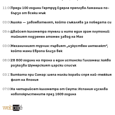
11:00
Преди 100 години Гертруд Едерле преплува Ламанша по-
бързо от всеки мъж
03:00
Ашока — завоевателят, който съжалява за победата си
09:44
Двайсет километра тунели и нито един грам плутоний:
тайният подземен атомен завод на Мао
03:00
Механичният турчин: първият „изкуствен интелект“,
който мами Европа близо век
08:00
28 800 години на трона и един истински Гилгамеш: какво
разказва Шумерският царски списък
03:17
Битката при Самар: шепа малки кораби спря най-тежкия
флот на Япония
07:00
На четирийсет километра от Сеута: Испания изселва
новопокръстените през 1609 година