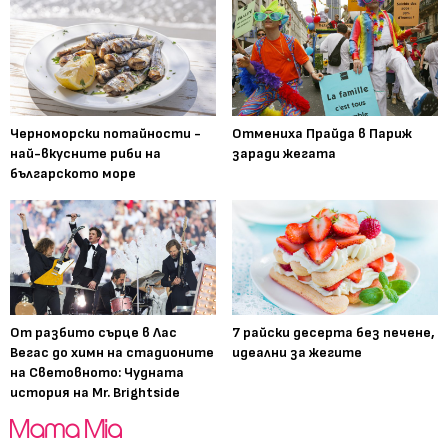
Черноморски потайности -
Отмениха Прайда в Париж
най-вкусните риби на
заради жегата
българското море
От разбито сърце в Лас
7 райски десерта без печене,
Вегас до химн на стадионите
идеални за жегите
на Световното: Чудната
история на Mr. Brightside