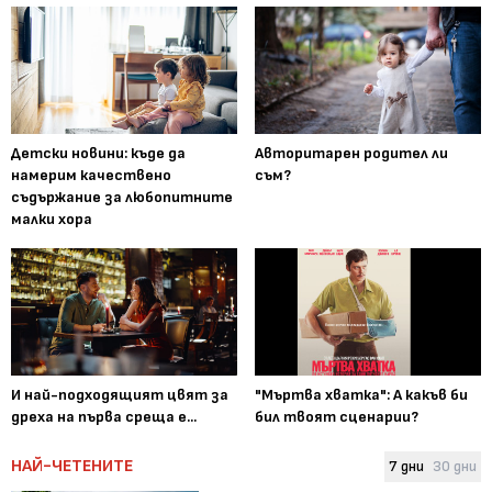
Детски новини: къде да
Авторитарен родител ли
намерим качествено
съм?
съдържание за любопитните
малки хора
И най-подходящият цвят за
"Мъртва хватка": А какъв би
дреха на първа среща е...
бил твоят сценарии?
НАЙ-ЧЕТЕНИТЕ
7 дни
30 дни