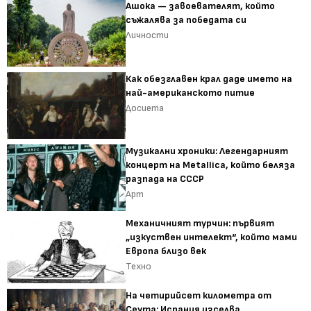
Ашока — завоевателят, който
съжалява за победата си
Личности
Как обезглавен крал даде името на
най-американското питие
Досиета
Музикални хроники: Легендарният
концерт на Metallica, който беляза
разпада на СССР
Арт
Механичният турчин: първият
„изкуствен интелект“, който мами
Европа близо век
Техно
На четирийсет километра от
Сеута: Испания изселва