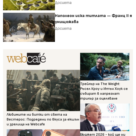
Досиета
Наполеон иска титлата — Франц II я
унищожава
Досиета
Трейлър на The Weight:
Ръсел Кроу и Итън Хоук се
събират в напрегнат
трилър за оцеляване
Любимите ни битки от света на
Вестерос: Подредени по вкуса за екшън
и зрелища на Webcafe
Бюджет 2026 - кой ще ни