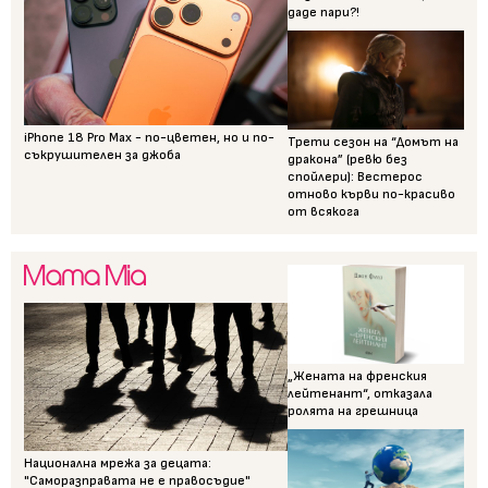
даде пари?!
iPhone 18 Pro Max - по-цветен, но и по-
Трети сезон на “Домът на
съкрушителен за джоба
дракона” (ревю без
спойлери): Вестерос
отново кърви по-красиво
от всякога
„Жената на френския
лейтенант“, отказала
ролята на грешница
Национална мрежа за децата:
"Саморазправата не е правосъдие"