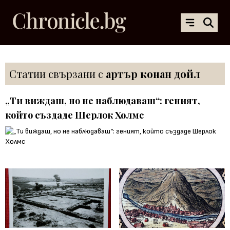
Статии свързани с
артър конан дойл
„Ти виждаш, но не наблюдаваш“: геният,
който създаде Шерлок Холмс