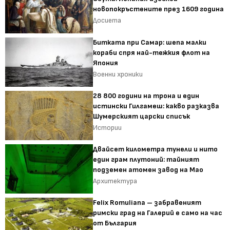
новопокръстените през 1609 година
Досиета
Битката при Самар: шепа малки
кораби спря най-тежкия флот на
Япония
Военни хроники
28 800 години на трона и един
истински Гилгамеш: какво разказва
Шумерският царски списък
Истории
Двайсет километра тунели и нито
един грам плутоний: тайният
подземен атомен завод на Мао
Архитектура
Felix Romuliana – забравеният
римски град на Галерий е само на час
от България