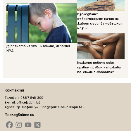
Изследване:
съвременният начин на
живот съсипва човешкия
мозък
Дърпането на ухо Е насилие, напомня
НМД
Колкото повече секс
правим правим - толкова
по-силна е любовта?
Контакти
Телефон: 0887 548 300
E-mail: office[at]chr.bg
Адрес: гр. София, ул. Фредерик Жолио Кюри №20
Последвайте ни