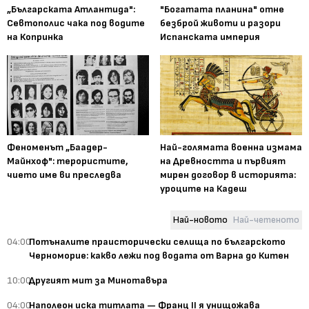
„Българската Атлантида":
"Богатата планина" отне
Севтополис чака под водите
безброй животи и разори
на Копринка
Испанската империя
Феноменът „Баадер-
Най-голямата военна измама
Майнхоф": терористите,
на Древността и първият
чието име ви преследва
мирен договор в историята:
уроците на Кадеш
Най-новото
Най-четеното
04:00
Потъналите праисторически селища по българското
Черноморие: какво лежи под водата от Варна до Китен
10:00
Другият мит за Минотавъра
04:00
Наполеон иска титлата — Франц II я унищожава