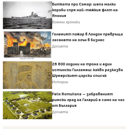
Битката при Самар: шепа малки
кораби спря най-тежкия флот на
Япония
Военни хроники
Големият пожар в Лондон превръща
гасенето на огън в бизнес
Досиета
28 800 години на трона и един
истински Гилгамеш: какво разказва
Шумерският царски списък
Истории
Felix Romuliana – забравеният
римски град на Галерий е само на час
от България
Досиета