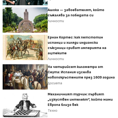
Ашока — завоевателят, който
съжалява за победата си
Личности
Ернан Кортес: как петстотин
испанци и хиляди индиански
съюзници сриват империята на
ацтеките
Личности
На четирийсет километра от
Сеута: Испания изселва
новопокръстените през 1609 година
Досиета
Механичният турчин: първият
„изкуствен интелект“, който мами
Европа близо век
Техно