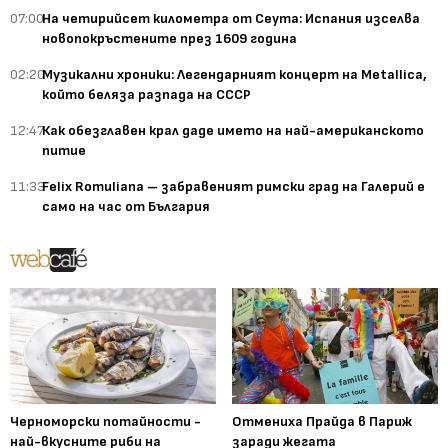
07:00
На четирийсет километра от Сеута: Испания изселва
новопокръстените през 1609 година
02:20
Музикални хроники: Легендарният концерт на Metallica,
който беляза разпада на СССР
12:47
Как обезглавен крал даде името на най-американското
питие
11:33
Felix Romuliana – забравеният римски град на Галерий е
само на час от България
Черноморски потайности -
Отмениха Прайда в Париж
най-вкусните риби на
заради жегата