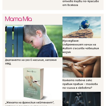
отново кърви по-красиво
от всякога
Изследване:
съвременният начин на
живот съсипва човешкия
мозък
Дърпането на ухо Е насилие, напомня
НМД
Колкото повече секс
правим правим - толкова
по-силна е любовта?
„Жената на френския лейтенант“,