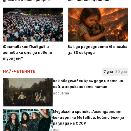
Фестивален Пловдив и
Как да разпознаете AI снимка
готови ли сме за повече
за 30 секунди
туризъм?
НАЙ-ЧЕТЕНИТЕ
7 дни
30 дни
Как обезглавен крал даде името на
най-американското питие
Досиета
Музикални хроники: Легендарният
концерт на Metallica, който беляза
разпада на СССР
Арт