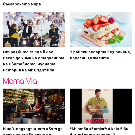
българското море
От разбито сърце в Лас
7 райски десерта без печене,
Вегас до химн на стадионите
идеални за жегите
на Световното: Чудната
история на Mr. Brightside
И най-подходящият цвят за
"Мъртва хватка": А какъв би
дреха на първа среща е...
бил твоят сценарии?