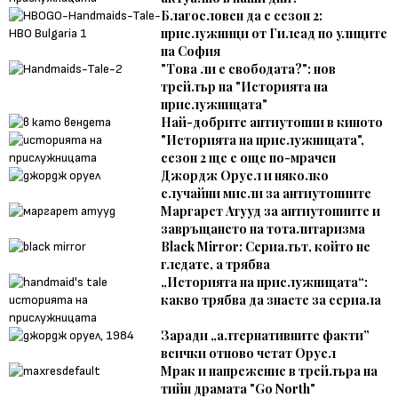
Благословен да е сезон 2:
прислужници от Гилеад по улиците
на София
"Това ли е свободата?": нов
трейлър на "Историята на
прислужницата"
Най-добрите антиутопии в киното
"Историята на прислужницата",
сезон 2 ще е още по-мрачен
Джордж Оруел и няколко
случайни мисли за антиутопиите
Маргарет Атууд за антиутопиите и
завръщането на тоталитаризма
Black Mirror: Сериалът, който не
гледате, а трябва
„Историята на прислужницата“:
какво трябва да знаете за сериала
Заради „алтернативните факти”
всички отново четат Оруел
Мрак и напрежение в трейлъра на
тийн драмата "Go North"