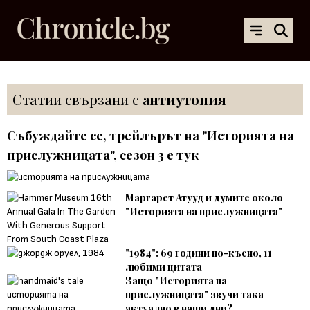
Статии свързани с
антиутопия
Събуждайте се, трейлърът на "Историята на
прислужницата", сезон 3 е тук
Маргарет Атууд и думите около
"Историята на прислужницата"
"1984": 69 години по-късно, 11
любими цитата
Защо "Историята на
прислужницата" звучи така
актуално в наши дни?