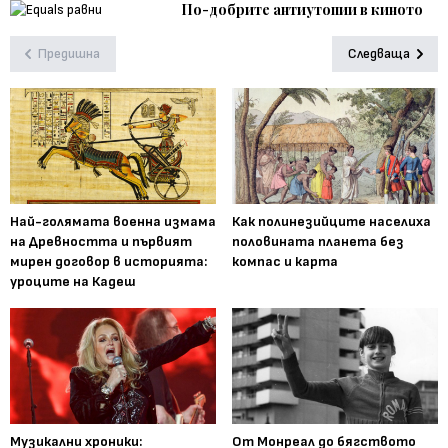
По-добрите антиутопии в киното
Предишна
Следваща
Най-голямата военна измама
Как полинезийците населиха
на Древността и първият
половината планета без
мирен договор в историята:
компас и карта
уроците на Кадеш
Музикални хроники:
От Монреал до бягството