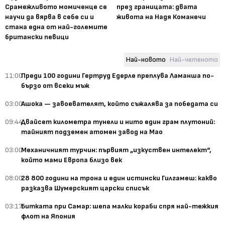
Срамежливото момиченце се
през границата: двата
научи да вярва в себе си и
живота на Надя Команечи
стана една от най-големите
британски певици
Най-новото
Най-четеното
11:00
Преди 100 години Гертруд Едерле преплува Ламанша по-
бързо от всеки мъж
03:00
Ашока — завоевателят, който съжалява за победата си
09:44
Двайсет километра тунели и нито един грам плутоний:
тайният подземен атомен завод на Мао
03:00
Механичният турчин: първият „изкуствен интелект“,
който мами Европа близо век
08:00
28 800 години на трона и един истински Гилгамеш: какво
разказва Шумерският царски списък
03:17
Битката при Самар: шепа малки кораби спря най-тежкия
флот на Япония