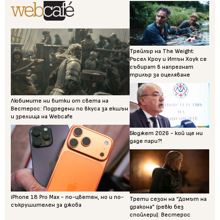
Трейлър на The Weight:
Ръсел Кроу и Итън Хоук се
събират в напрегнат
трилър за оцеляване
Любимите ни битки от света на
Вестерос: Подредени по вкуса за екшън
и зрелища на Webcafe
Бюджет 2026 - кой ще ни
даде пари?!
iPhone 18 Pro Max - по-цветен, но и по-
Трети сезон на “Домът на
съкрушителен за джоба
дракона” (ревю без
спойлери): Вестерос