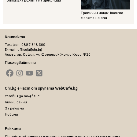
отказала ролята на грешница
Тропични нощи: когато
жегата не спи
Контакти
Телефон: 0887 548 300
E-mail: office[at]chr.bg
Адрес: гр. София, ул. Фредерик Жолио Кюри №20
Последвайте ни
Chr.bg е част от групата WebCafe.bg
Условия за ползване
Лични данни
За реклама
Новини
Реклама
Chronicle.bg предлага напълно различни начини за реклама – чрез