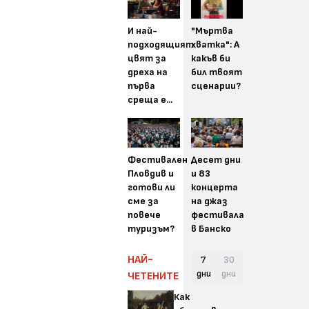
И най-
"Мъртва
подходящият
хватка": А
цвят за
какъв би
дреха на
бил твоят
първа
сценарии?
среща е...
Фестивален
Десет дни
Пловдив и
и 83
готови ли
концерта
сме за
на джаз
повече
фестивала
туризъм?
в Банско
НАЙ-
7
30
дни
дни
ЧЕТЕНИТЕ
Как