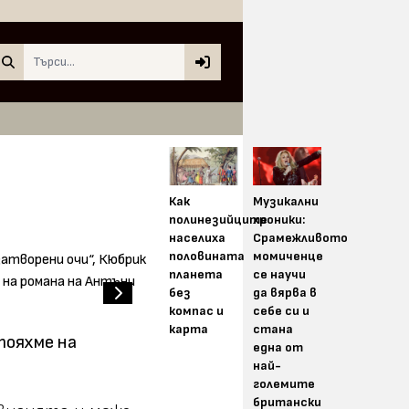
Search
Как
Музикални
полинезийците
хроники:
населиха
Срамежливото
половината
момиченце
планета
се научи
без
да вярва в
компас и
себе си и
карта
стана
тояхме на
една от
най-
големите
британски