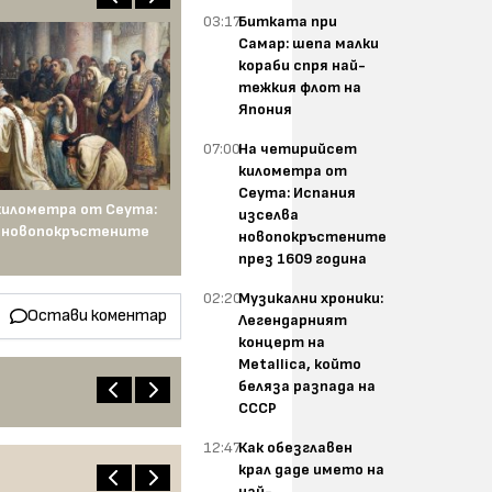
03:17
Битката при
Самар: шепа малки
кораби спря най-
тежкия флот на
Япония
07:00
На четирийсет
километра от
Сеута: Испания
километра от Сеута:
изселва
а новопокръстените
новопокръстените
през 1609 година
02:20
Музикални хроники:
Остави коментар
Легендарният
концерт на
Metallica, който
беляза разпада на
СССР
12:47
Как обезглавен
крал даде името на
най-