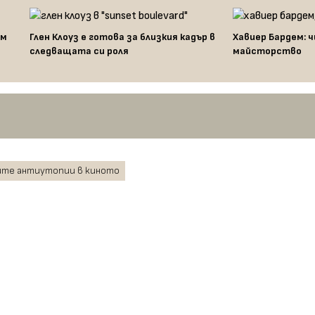
лм
Глен Клоуз е готова за близкия кадър в
Хавиер Бардем: 
следващата си роля
майсторство
ите антиутопии в киното