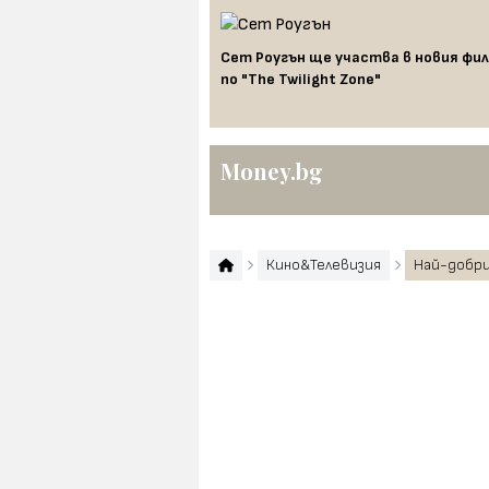
и трейлъра от миналата
Сет Роугън ще участва в новия фи
по "The Twilight Zone"
Money.bg
Кино&Телевизия
Най-добр