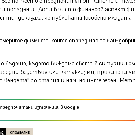
се по-често е предпочитан от киното и теле
обри попадения. Дори в чисто финансов аспект ф
генти" доказаха, че публиката (особено младата 
америте филмите, които според нас са най-добр
то бъдеще, където виждаме света в ситуации сле
риродни бедствия или катаклизми, причинени у
о вендета" до стария и ням, но интересен "Мет
 предпочитани източници в Google
СПОДЕЛЯНЕ