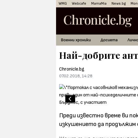
WMG
Webcafe
MamaMia
News.bg
Mon
Военни хроники
Досиета
Личн
Най-добрите ан
Chronicle.bg
07.02.2018, 14:28
Преди известно време ви по
изкушението да продължим 