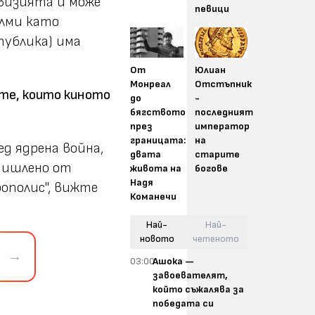
визията и може
певици
илми като
публика) има
От
Юлиан
Монреал
Отстъпник
ите, които киното
до
-
бягството
последният
през
император
границата:
на
д ядрена война,
двата
старите
мишлено от
живота на
богове
Надя
рополис", вижте
Команечи
Най-
Най-
новото
четеното
→
03:00
Ашока —
завоевателят,
който съжалява за
победата си