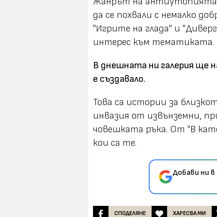
Жанрът на антиутопията в
да се похвали с немалко д
"Игрите на глада" и "Дивер
интерес към тематиката.
В днешната ни галерия ще н
е създавало.
Това са истории за близко
инвазия от извънземни, п
човешката ръка. От "В кат
кои са те.
Добави ни в
СПОДЕЛЯНЕ
ХАРЕСВА МИ