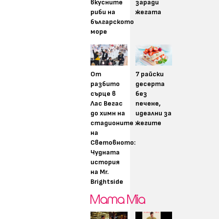
вкусните
заради
риби на
жегата
българското
море
От
7 райски
разбито
десерта
сърце в
без
Лас Вегас
печене,
до химн на
идеални за
стадионите
жегите
на
Световното:
Чудната
история
на Mr.
Brightside