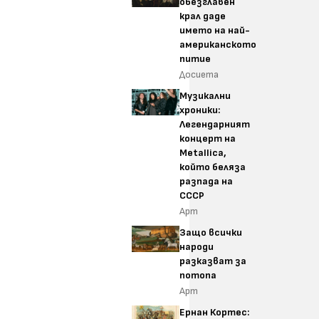
обезглавен
крал даде
името на най-
американското
питие
Досиета
Музикални
хроники:
Легендарният
концерт на
Metallica,
който беляза
разпада на
СССР
Арт
Защо всички
народи
разказват за
потопа
Арт
Ернан Кортес: