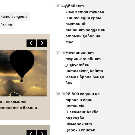
09:44
Двайсет
километра тунели
 като вендета
и нито един грам
плутоний:
ойлент
тайният подземен
атомен завод на
Мао
03:00
Механичният
турчин: първият
„изкуствен
интелект“, който
мами Европа близо
век
08:00
28 800 години на
трона и един
а - големите
истински
етенето с балони
Гилгамеш: какво
разказва
Шумерският
царски списък