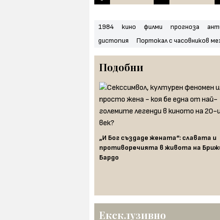
1984
кино
филми
прогноза
ант
дистопия
Портокал с часовников ме
Подобни
„И Бог създаде жената“: славата и
противоречията в живота на Бри
Бардо
ята: оръжието на короната,
 като Божи съд
Ексклузивно