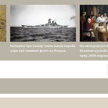
Битката при Самар: шепа малки кораби
На четирийсет 
спря най-тежкия флот на Япония
Испания изселв
през 1609 година