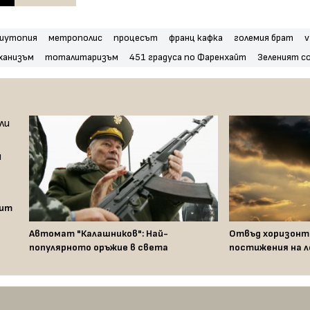
иутопия
метрополис
процесът
франц кафка
големия брат
v
ханизъм
тоталитаризъм
451 градуса по Фаренхайт
Зеленият с
жит
Автомат "Калашников": Най-
Отвъд хоризонт
популярното оръжие в света
постижения на л