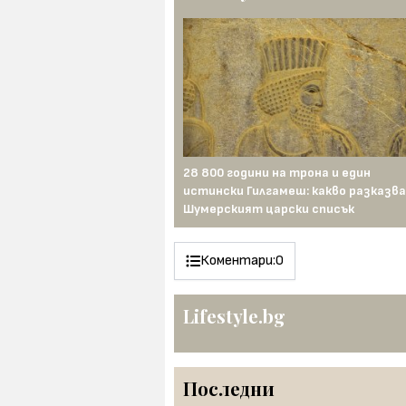
ият турчин: първият
28 800 години на трона и един
н интелект“, който мами
истински Гилгамеш: какво разказва
изо век
Шумерският царски списък
Коментари:
0
Lifestyle.bg
Последни