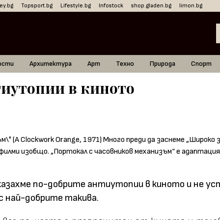
ey.bg
Topsport.bg
Lifestyle.bg
Infostock
shop.gladen.bg
limon.bg
ости
Архитектура
Арт
Техно
Природа
Спорт
тиутопии в киното
казахме
по-добрите антиутопии в киното
и не ус
с най-добрите такива.