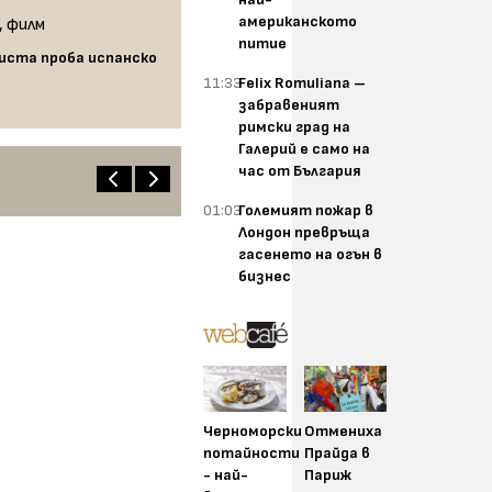
американското
питие
чиста проба испанско
11:33
Felix Romuliana –
забравеният
римски град на
Галерий е само на
час от България
01:03
Големият пожар в
Лондон превръща
гасенето на огън в
бизнес
Черноморски
Отмениха
потайности
Прайда в
- най-
Париж