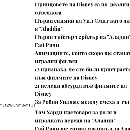
Принцовете на Disney са по-реални
отвсякога
Първи снимки на Уил Смит като д
в "Aladdin"
Първи тийзър терйлър на "Аладин"
Гай Ричи
Анимациите, които скоро ще стана
игрални филми
12 признака, че сте били пристраст
към филмите на Disney
21 нелепи абсурда във филмите на
Disney
За Робин Уилямс между смеха и тъ
Том Харди преговаря за роля в
игралната версия на "Аладин"
Гай Ричи ще снима мюзикъл за Ал