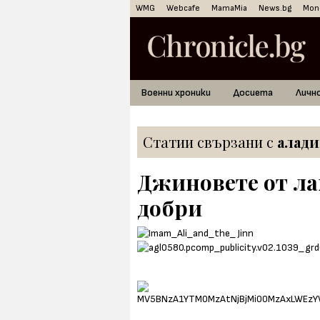
WMG
Webcafe
MamaMia
News.bg
Mon
Военни хроники
Досиета
Личн
Статии свързани с
алади
Джиновете от ла
добри