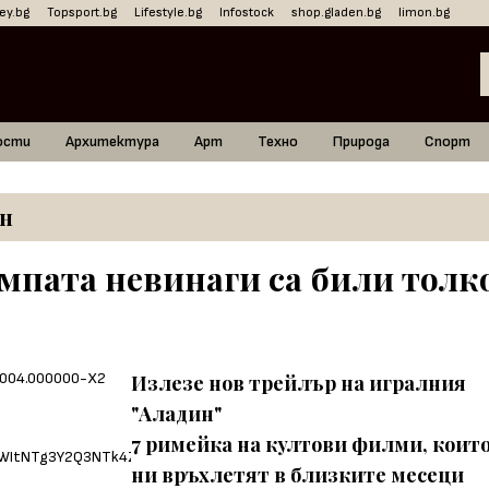
ey.bg
Topsport.bg
Lifestyle.bg
Infostock
shop.gladen.bg
limon.bg
ости
Архитектура
Арт
Техно
Природа
Спорт
н
мпата невинаги са били толк
Излезе нов трейлър на игралния
"Аладин"
7 римейка на култови филми, коит
ни връхлетят в близките месеци