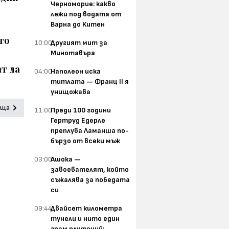
Черноморие: какво
лежи под водата от
Варна до Китен
то
10:00
Другият мит за
Минотавъра
т да
04:00
Наполеон иска
титлата — Франц II я
унищожава
аща
11:00
Преди 100 години
Гертруд Едерле
преплува Ламанша по-
бързо от всеки мъж
03:00
Ашока —
завоевателят, който
съжалява за победата
си
09:44
Двайсет километра
тунели и нито един
грам плутоний: