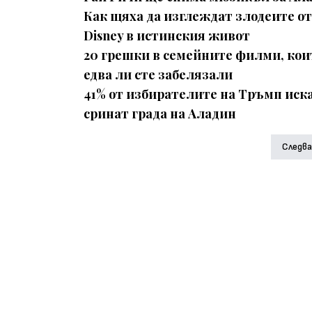
Как щяха да изглеждат злодеите от
Disney в истинския живот
20 грешки в семейните филми, кои
едва ли сте забелязали
41% от избирателите на Тръмп иска
сринат града на Аладин
Следв