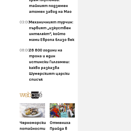
тайният подземен
атомен завод на Мао
03:00
Механичният турчин:
първият „изкуствен
интелект“, който
мами Европа близо век
08:00
28 800 години на
трона и един
истински Гилгамеш:
какво разказва
Шумерският царски
списък
Черноморски
Отмениха
потайности
Прайда в