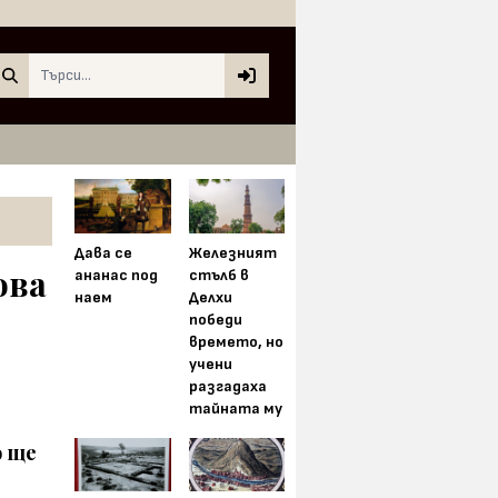
Search
Дава се
Железният
ова
ананас под
стълб в
наем
Делхи
победи
времето, но
учени
разгадаха
тайната му
о ще