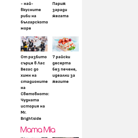
- най-
Париж
вкусните
заради
риби на
жегата
българското
море
От разбито
7 райски
сърце в Лас
десерта
Вегас до
без печене,
химн на
идеални за
стадионите
жегите
на
Световното:
Чудната
история на
Mr.
Brightside