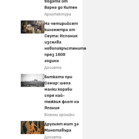
водата от
Варна до Китен
Архитектура
На четирийсет
километра от
Сеута: Испания
изселва
новопокръстените
през 1609
година
Досиета
Битката при
Самар: шепа
малки кораби
спря най-
тежкия флот на
Япония
Военни хроники
Другият мит за
Минотавъра
Досиета