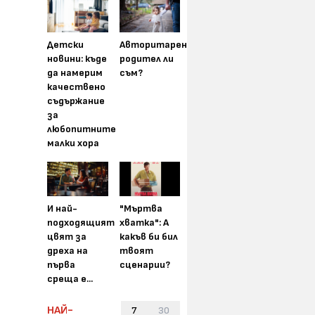
Детски
Авторитарен
новини: къде
родител ли
да намерим
съм?
качествено
съдържание
за
любопитните
малки хора
И най-
"Мъртва
подходящият
хватка": А
цвят за
какъв би бил
дреха на
твоят
първа
сценарии?
среща е...
НАЙ-
7
30