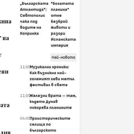
„Българската
"Богатата
Атлантида":
планина"
Севтополис
отне
жина
чака под
безброй
водите на
животи и
Копринка
разори
 на
Испанската
империя
т
Най-новото
11:00
Музикални хроники:
ени
Как възникна най-
големият хеви метъл
фестивал в света
11:00
Железни врата – там,
където Дунав
гата
покорява планините
04:00
Праисторическите
селища по
българското
адин