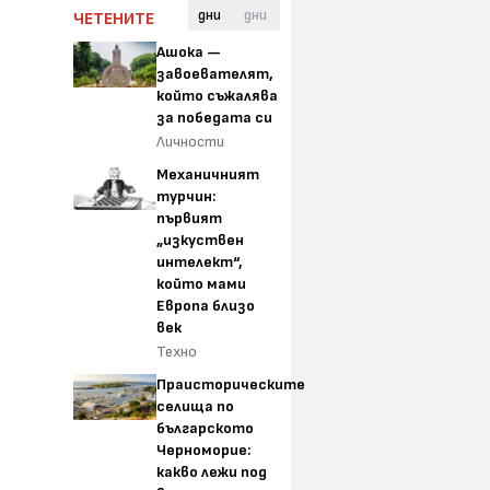
дни
дни
ЧЕТЕНИТЕ
Ашока —
завоевателят,
който съжалява
за победата си
Личности
Механичният
турчин:
първият
„изкуствен
интелект“,
който мами
Европа близо
век
Техно
Праисторическите
селища по
българското
Черноморие:
какво лежи под