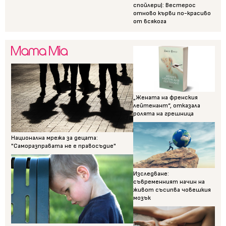
спойлери): Вестерос
отново кърви по-красиво
от всякога
„Жената на френския
лейтенант“, отказала
ролята на грешница
Национална мрежа за децата:
"Саморазправата не е правосъдие"
Изследване:
съвременният начин на
живот съсипва човешкия
мозък