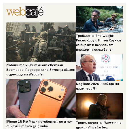
Трейлър на The Weight:
Ръсел Кроу и Итън Хоук се
събират в напрегнат
трилър за оцеляване
Любимите ни битки от света на
Вестерос: Подредени по вкуса за екшън
и зрелища на Webcafe
Бюджет 2026 - кой ще ни
даде пари?!
iPhone 18 Pro Max - по-цветен, но и по-
Трети сезон на “Домът на
съкрушителен за джоба
дракона” (ревю без