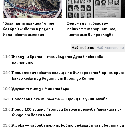
"Богатата планина" отне
Феноменът „Баадер-
безброй животи и разори
Майнхоф": терористите,
Испанската империя
чието име ви преследва
Най-новото
Най-четеното
11:00
Железни врата – там, където Дунав покорява
планините
04:00
Праисторическите селища по българското Черноморие:
какво лежи под водата от Варна до Китен
10:00
Другият мит за Минотавъра
04:00
Наполеон иска титлата — Франц II я унищожава
11:00
Преди 100 години Гертруд Едерле преплува Ламанша по-
бързо от всеки мъж
03:00
Ашока — завоевателят, който съжалява за победата си