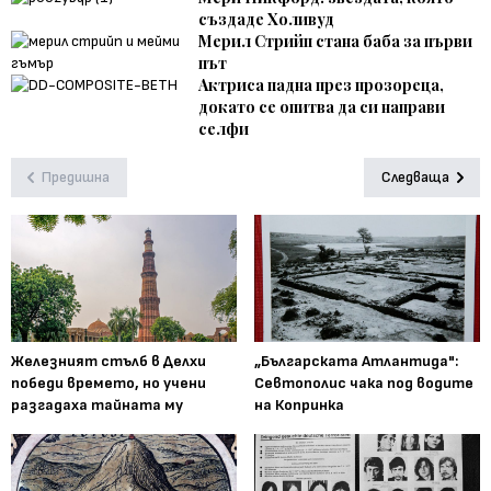
създаде Холивуд
Мерил Стрийп стана баба за първи
път
Актриса падна през прозореца,
докато се опитва да си направи
селфи
Предишна
Следваща
Железният стълб в Делхи
„Българската Атлантида":
победи времето, но учени
Севтополис чака под водите
разгадаха тайната му
на Копринка