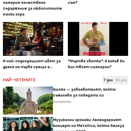
намерим качествено
съм?
съдържание за любопитните
малки хора
И най-подходящият цвят за
"Мъртва хватка": А какъв би
дреха на първа среща е...
бил твоят сценарии?
НАЙ-ЧЕТЕНИТЕ
7 дни
30 дни
Ашока — завоевателят, който
съжалява за победата си
Личности
Музикални хроники: Легендарният
концерт на Metallica, който беляза