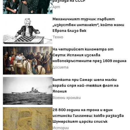
разпада на СССР
Арт
Механичният турчин: първият
„изкуствен интелект“, който мами
Европа близо век
Техно
На четирийсет километра от
Сеута: Испания изселва
новопокръстените през 1609 година
Досиета
Битката при Самар: шепа малки
кораби спря най-тежкия флот на
Япония
Военни хроники
28 800 години на трона и един
истински Гилгамеш: какво разказва
Шумерският царски списък
Истории