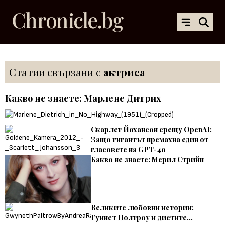
Статии свързани с
актриса
Какво не знаете: Марлене Дитрих
Скарлет Йохансон срещу OpenAI:
Защо гигантът премахна един от
гласовете на GPT-4o
Какво не знаете: Мерил Стрийп
Великите любовни истории:
Гуинет Полтроу и диетите…