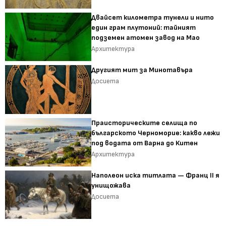
Двайсет километра тунели и нито
един грам плутоний: тайният
подземен атомен завод на Мао
Архитектура
Другият мит за Минотавъра
Досиета
Праисторическите селища по
българското Черноморие: какво лежи
под водата от Варна до Китен
Архитектура
Наполеон иска титлата — Франц II я
унищожава
Досиета