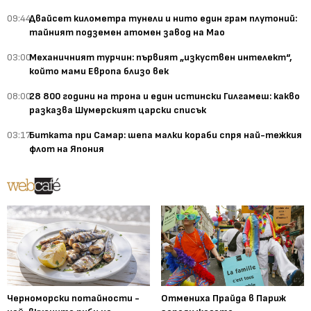
09:44
Двайсет километра тунели и нито един грам плутоний:
тайният подземен атомен завод на Мао
03:00
Механичният турчин: първият „изкуствен интелект“,
който мами Европа близо век
08:00
28 800 години на трона и един истински Гилгамеш: какво
разказва Шумерският царски списък
03:17
Битката при Самар: шепа малки кораби спря най-тежкия
флот на Япония
Черноморски потайности -
Отмениха Прайда в Париж