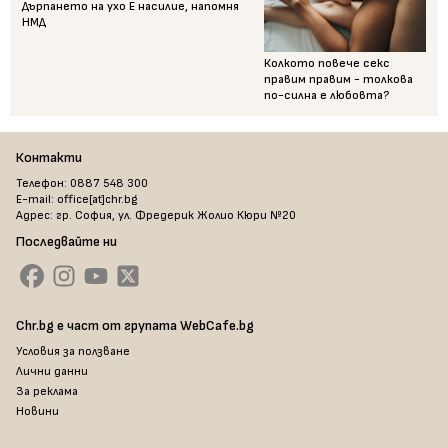
Дърпането на ухо Е насилие, напомня
НМД
Колкото повече секс
правим правим - толкова
по-силна е любовта?
Контакти
Телефон: 0887 548 300
E-mail: office[at]chr.bg
Адрес: гр. София, ул. Фредерик Жолио Кюри №20
Последвайте ни
Chr.bg е част от групата WebCafe.bg
Условия за ползване
Лични данни
За реклама
Новини