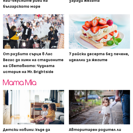
най-вкусните риби на
заради жегата
българското море
От разбито сърце в Лас
7 райски десерта без печене,
Вегас до химн на стадионите
идеални за жегите
на Световното: Чудната
история на Mr. Brightside
Детски новини: къде да
Авторитарен родител ли