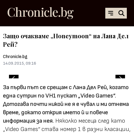
Защо очакваме „Honeymoon“ на Лана Дел
Рей?
Chronicle.bg
14.09.2015, 09:16
За първи път се срещам с Лана Дел Рей, когато
една сутрин по VH1 пускат „Video Games“.
Дотогава почти никой не я е чувал и ми отнема
време, докато открия името й и повече
информация за нея.
Няколко месеца след като
„Video Games“ става номер 1 в разни класации,