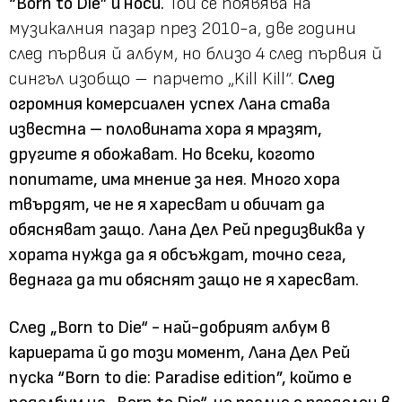
“Born to Die” й носи.
Той се появява на
музикалния пазар през 2010-а, две години
след първия й албум, но близо 4 след първия й
сингъл изобщо – парчето „Kill Kill“.
След
огромния комерсиален успех Лана става
известна – половината хора я мразят,
другите я обожават. Но всеки, когото
попитате, има мнение за нея. Много хора
твърдят, че не я харесват и обичат да
обясняват защо.
Лана Дел Рей предизвиква у
хората нужда да я обсъждат, точно сега,
веднага да ти обяснят защо не я харесват.
След „Born to Die“ - най-добрият албум в
кариерата й до този момент, Лана Дел Рей
пуска “Born to die: Paradise edition”, който е