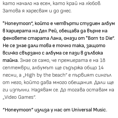
като начало на есен, като край на любов.
Затова я харесвам и до днес.
"Honeymoon“, който е четвърти студиен албум
в кариерата на Дел Рей, обещава да върне на
феновете старата Лана, онази от "Born to Die“.
Не се знае дали това е точно така, защото
всичко свързано с албума се пази в дълбока
тайна.
Знае се само, че премиерата е на 18
септември, албумът ще съдържа общо 14
песни, а „High by the beach“ е първият сингъл
от него, който дава много обещания. Дали ще
ги изпълни. Надявам се. До тогава оставам на
„Video Games“.
“Honeymoon”
излиза у нас от
Universal Music
.