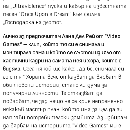
на „Ultraviolence“ пуска и кавър на известната
песен "Once Upon a Dream" към филма
„Господарка на злото“.
Лично аз предпочитам Лана Дел Рей от "Video
Games“ – клип, който тя си е снимала и
монтирала сама и който се състои изцяло от
хаотични кадри на самата нея и хора, които е
видяла.
Сега някой ще каже: „Да бе, снимала си
го е тя!“ Хората вече отказват да вярват в
обикновени истории, стане ли дума за
популярни личности. Те отказват да
повярват, че зад нещо не се крие непременно
някакъв мастър план, който има за цел да ги
направи потребителски зомбита. Аз избирам
да вярвам на историите. "Video Games“ ми е