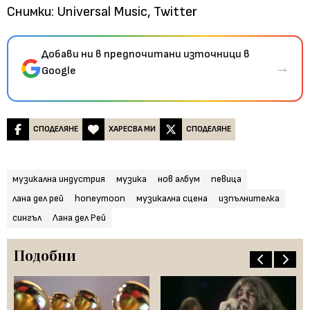
Снимки: Universal Music, Twitter
Добави ни в предпочитани източници в
→
Google
СПОДЕЛЯНЕ
ХАРЕСВА МИ
СПОДЕЛЯНЕ
музикална индустрия
музика
нов албум
певица
лана дел рей
honeymoon
музикална сцена
изпълнителка
сингъл
Лана дел Рей
Подобни