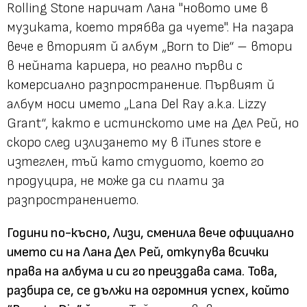
Rolling Stone наричат Лана "новото име в
музиката, което трябва да чуете". На пазара
вече е вторият й албум „Born to Die“ – втори
в нейната кариера, но реално първи с
комерсиално разпространение. Първият й
албум носи името „Lana Del Ray a.k.a. Lizzy
Grant“, както е истинското име на Дел Рей, но
скоро след излизането му в iTunes store e
изтеглен, тъй като студиото, което го
продуцира, не може да си плати за
разпространението.
Години по-късно, Лизи, сменила вече официално
името си на Лана Дел Рей, откупува всички
права на албума и си го преиздава сама. Това,
разбира се, се дължи на огромния успех, който