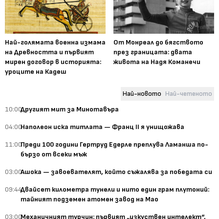
Най-голямата военна измама
От Монреал до бягството
на Древността и първият
през границата: двата
мирен договор в историята:
живота на Надя Команечи
уроците на Кадеш
Най-новото
Най-четеното
10:00
Другият мит за Минотавъра
04:00
Наполеон иска титлата — Франц II я унищожава
11:00
Преди 100 години Гертруд Едерле преплува Ламанша по-
бързо от всеки мъж
03:00
Ашока — завоевателят, който съжалява за победата си
09:44
Двайсет километра тунели и нито един грам плутоний:
тайният подземен атомен завод на Мао
03:00
Механичният турчин: първият „изкуствен интелект“,