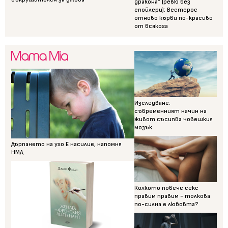
дракона” (ревю без
спойлери): Вестерос
отново кърви по-красиво
от всякога
Изследване:
съвременният начин на
живот съсипва човешкия
мозък
Дърпането на ухо Е насилие, напомня
НМД
Колкото повече секс
правим правим - толкова
по-силна е любовта?