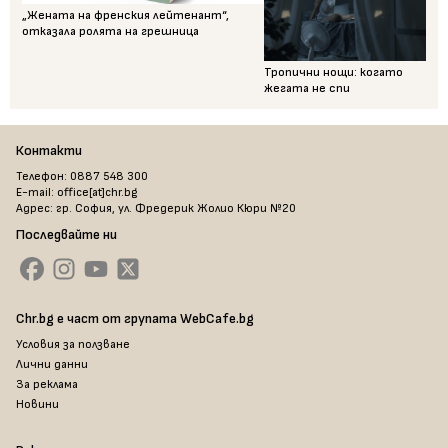
„Жената на френския лейтенант“,
отказала ролята на грешница
Тропични нощи: когато
жегата не спи
Контакти
Телефон: 0887 548 300
E-mail: office[at]chr.bg
Адрес: гр. София, ул. Фредерик Жолио Кюри №20
Последвайте ни
Chr.bg е част от групата WebCafe.bg
Условия за ползване
Лични данни
За реклама
Новини