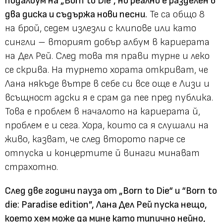
подалбум на „Born to Die“, но реално e разделен в
два диска и съдържа нови песни.
Те са общо 8
на брой, седем излезли с клипове или като
сингли – вторият добър албум в кариерата
на Дел Рей. След това тя прави турне и леко
се скрива. На турнето хората откриват, че
Лана някъде вътре в себе си все още е Лизи и
всъщност адски я е срам да пее пред публика.
Това е проблем в началото на кариерата й,
проблем е и сега. Хора, които са я слушали на
живо, казват, че след второто парче се
отпуска и концертите й винаги минават
страхотно.
След две години пауза от „Born to Die“ и “Born to
die: Paradise edition”, Лана Дел Рей пуска нещо,
което хем може да мине като типично нейно,