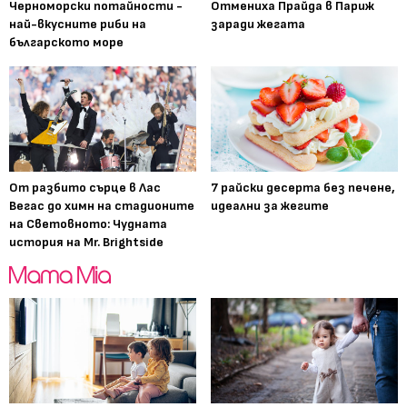
Черноморски потайности -
Отмениха Прайда в Париж
най-вкусните риби на
заради жегата
българското море
От разбито сърце в Лас
7 райски десерта без печене,
Вегас до химн на стадионите
идеални за жегите
на Световното: Чудната
история на Mr. Brightside