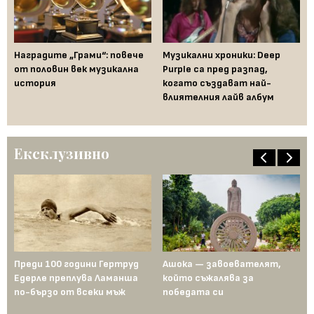
Наградите „Грами“: повече
Музикални хроники: Deep
Не
а
от половин век музикална
Purple са пред разпад,
ил
история
когато създават най-
съ
влиятелния лайв албум
му
Ексклузивно
—
Преди 100 години Гертруд
Ашока — завоевателят,
Дв
Едерле преплува Ламанша
който съжалява за
и 
по-бързо от всеки мъж
победата си
та
за