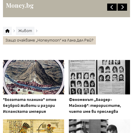
Money.bg
Живот
Защо очакваме „Honeymoon“ на Лана Дел Рей?
"Богатата планина" отне
Феноменът „Баадер-
безброй животи и разори
Майнхоф": терористите,
Испанската империя
чието име ви преследва