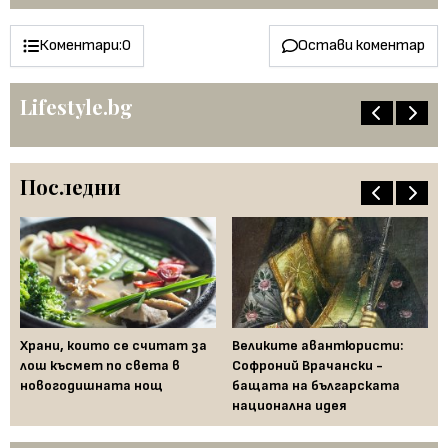
Коментари:
0
Остави коментар
Lifestyle.bg
Последни
Храни, които се считат за
Великите авантюристи:
Ев
 за
лош късмет по света в
Софроний Врачански -
Ти
новогодишната нощ
бащата на българската
съ
национална идея
по