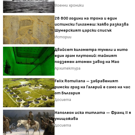
Военни хроники
28 800 години на трона и един
истински Гилгамеш: какво разказва
Шумерският царски списък
Истории
Двайсет километра тунели и нито
един грам плутоний: тайният
подземен атомен завод на Мао
Архитектура
Felix Romuliana – забравеният
римски град на Галерий е само на час
от България
Досиета
Наполеон иска титлата — Франц II я
унищожава
Досиета