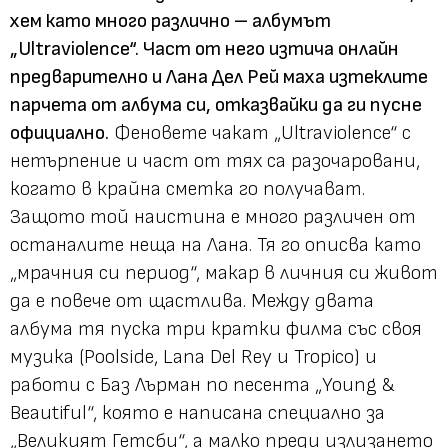
хем като много различно – албумът
„Ultraviolence“. Част от него изтича онлайн
предварително и Лана Дел Рей маха изтеклите
парчета от албума си, отказвайки да ги пусне
официално.
Феновете чакат „Ultraviolence“ с
нетърпение и част от тях са разочаровани,
когато в крайна сметка го получават.
Защото той наистина е много различен от
останалите неща на Лана. Тя го описва като
„мрачния си период“, макар в личния си живот
да е повече от щастлива. Между двата
албума тя пуска три кратки филма със своя
музика (Poolside, Lana Del Rey и Tropico) и
работи с Баз Лърман по песента „Young &
Beautiful“, която е написана специално за
„Великият Гетсби“, а малко преди излизането