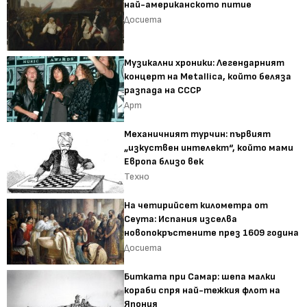
най-американското питие
Досиета
Музикални хроники: Легендарният
концерт на Metallica, който беляза
разпада на СССР
Арт
Механичният турчин: първият
„изкуствен интелект“, който мами
Европа близо век
Техно
На четирийсет километра от
Сеута: Испания изселва
новопокръстените през 1609 година
Досиета
Битката при Самар: шепа малки
кораби спря най-тежкия флот на
Япония