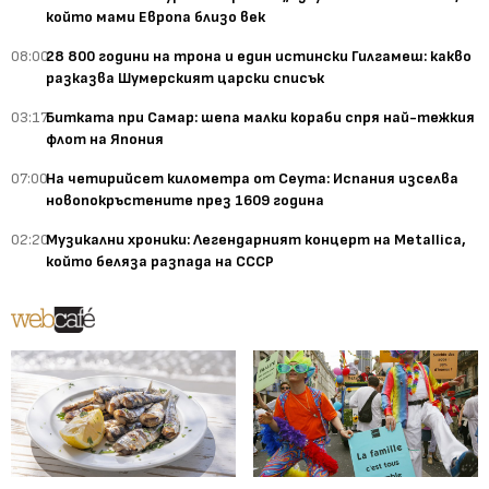
който мами Европа близо век
08:00
28 800 години на трона и един истински Гилгамеш: какво
разказва Шумерският царски списък
03:17
Битката при Самар: шепа малки кораби спря най-тежкия
флот на Япония
07:00
На четирийсет километра от Сеута: Испания изселва
новопокръстените през 1609 година
02:20
Музикални хроники: Легендарният концерт на Metallica,
който беляза разпада на СССР