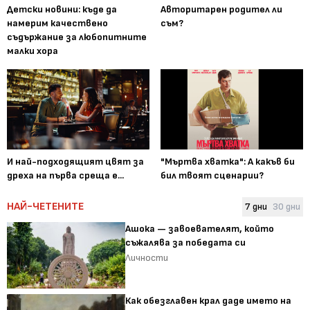
Детски новини: къде да
Авторитарен родител ли
намерим качествено
съм?
съдържание за любопитните
малки хора
И най-подходящият цвят за
"Мъртва хватка": А какъв би
дреха на първа среща е...
бил твоят сценарии?
НАЙ-ЧЕТЕНИТЕ
7 дни
30 дни
Ашока — завоевателят, който
съжалява за победата си
Личности
Как обезглавен крал даде името на