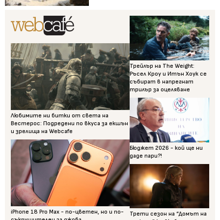
Трейлър на The Weight:
Ръсел Кроу и Итън Хоук се
събират в напрегнат
трилър за оцеляване
Любимите ни битки от света на
Вестерос: Подредени по вкуса за екшън
и зрелища на Webcafe
Бюджет 2026 - кой ще ни
даде пари?!
iPhone 18 Pro Max - по-цветен, но и по-
Трети сезон на “Домът на
съкрушителен за джоба