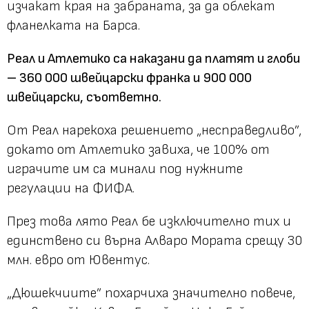
изчакат края на забраната, за да облекат
фланелката на Барса.
Реал и Атлетико са наказани да платят и глоби
– 360 000 швейцарски франка и 900 000
швейцарски, съответно.
От Реал нарекоха решението „несправедливо”,
докато от Атлетико завиха, че 100% от
играчите им са минали под нужните
регулации на ФИФА.
През това лято Реал бе изключително тих и
единствено си върна Алваро Мората срещу 30
млн. евро от Ювентус.
„Дюшекчиите” похарчиха значително повече,