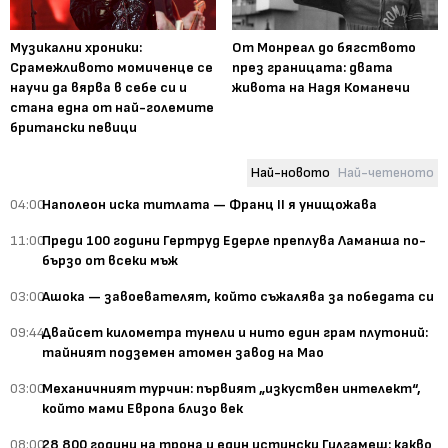
Музикални хроники:
От Монреал до бягството
Срамежливото момиченце се
през границата: двата
научи да вярва в себе си и
живота на Надя Команечи
стана една от най-големите
британски певици
Най-новото
Най-четеното
04:00
Наполеон иска титлата — Франц II я унищожава
11:00
Преди 100 години Гертруд Едерле преплува Ламанша по-
бързо от всеки мъж
03:00
Ашока — завоевателят, който съжалява за победата си
09:44
Двайсет километра тунели и нито един грам плутоний:
тайният подземен атомен завод на Мао
03:00
Механичният турчин: първият „изкуствен интелект“,
който мами Европа близо век
08:00
28 800 години на трона и един истински Гилгамеш: какво