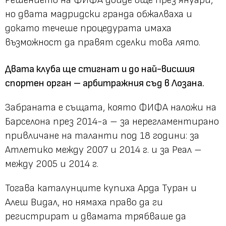
но двата мадридски гранда обжалваха и
докато течеше процедурата имаха
възможност да правят сделки това лято.
Двата клуба ще стигнат и до най-висшия
спортен орган – арбитражния съд в Лозана.
Забраната е същата, която ФИФА наложи на
Барселона през 2014-а – за нерегламентирано
привличане на таланти под 18 години: за
Атлетико между 2007 и 2014 г. и за Реал –
между 2005 и 2014 г.
Тогава каталунците купиха Арда Туран и
Алеш Видал, но нямаха право да ги
регистрират и двамата трябваше да