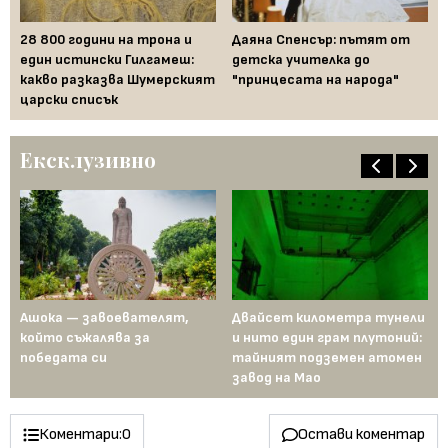
 на
28 800 години на трона и
Даяна Спенсър: пътят от
„Б
то
един истински Гилгамеш:
детска учителка до
Се
какво разказва Шумерският
"принцесата на народа"
во
царски списък
Ексклузивно
д
Ашока — завоевателят,
Двайсет километра тунели
Ме
а
който съжалява за
и нито един грам плутоний:
пъ
победата си
тайният подземен атомен
ин
завод на Мао
Ев
Коментари:
0
Остави коментар