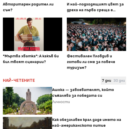
Авторитарен родител ли
И най-подходящият цвят за
съм?
дреха на първа среща е...
"Мъртва хватка": А какъв би
Фестивален Пловдив и
бил твоят сценарии?
готови ли сме за повече
туризъм?
НАЙ-ЧЕТЕНИТЕ
7 дни
30 дни
Ашока — завоевателят, който
съжалява за победата си
Личности
Как обезглавен крал даде името на
най-американското питие