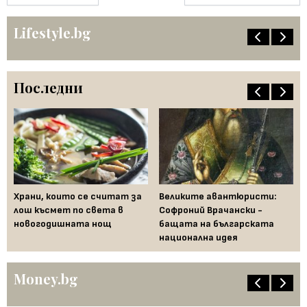
Lifestyle.bg
Последни
Храни, които се считат за
Великите авантюристи:
Ев
 за
лош късмет по света в
Софроний Врачански -
Ти
новогодишната нощ
бащата на българската
съ
национална идея
по
Money.bg