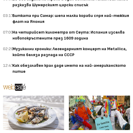
разказва Шумерският царски списък
03:17
Битката при Самар: шепа малки кораби спря най-тежкия
флот на Япония
07:00
На четирийсет километра от Сеута: Испания изселва
новопокръстените през 1609 година
02:20
Музикални хроники: Легендарният концерт на Metallica,
който беляза разпада на СССР
12:47
Как обезглавен крал даде името на най-американското
питие