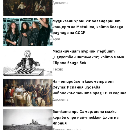
Досиета
Музикални хроники: Легендарният
концерт на Metallica, който беляза
разпада на СССР
Арт
Механичният турчин: първият
„изкуствен интелект“, който мами
Европа близо век
Техно
На четирийсет километра от
Сеута: Испания изселва
новопокръстените през 1609 година
Досиета
Битката при Самар: шепа малки
кораби спря най-тежкия флот на
Япония
Военни хроники