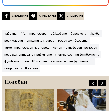
СПОДЕЛЯНЕ
ХАРЕСВА МИ
СПОДЕЛЯНЕ
забрана
fifa
трансфери
обжалване
барселона
жалба
реал мадрид
атлетико мадрид
млади футболисти
зимен трансферен прозорец
летен трансферен прозорец
нерегламентирано привличане на непълнолетни футболисти
футболисти под 18 години
непълнолетни футболисти
спортен съд в лозана
Подобни