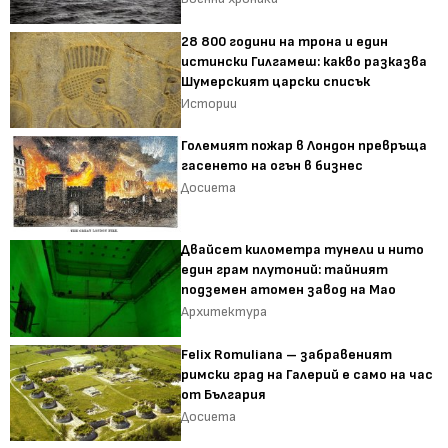
28 800 години на трона и един
истински Гилгамеш: какво разказва
Шумерският царски списък
Истории
Големият пожар в Лондон превръща
гасенето на огън в бизнес
Досиета
Двайсет километра тунели и нито
един грам плутоний: тайният
подземен атомен завод на Мао
Архитектура
Felix Romuliana – забравеният
римски град на Галерий е само на час
от България
Досиета