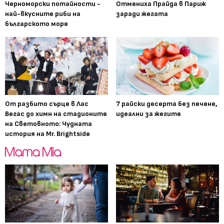
Черноморски потайности -
Отмениха Прайда в Париж
най-вкусните риби на
заради жегата
българското море
От разбито сърце в Лас
7 райски десерта без печене,
Вегас до химн на стадионите
идеални за жегите
на Световното: Чудната
история на Mr. Brightside