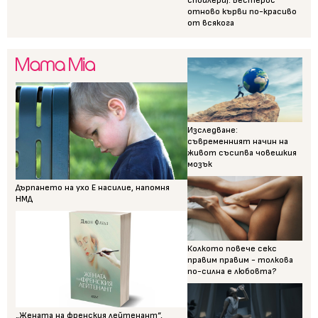
спойлери): Вестерос
отново кърви по-красиво
от всякога
Изследване:
съвременният начин на
живот съсипва човешкия
мозък
Дърпането на ухо Е насилие, напомня
НМД
Колкото повече секс
правим правим - толкова
по-силна е любовта?
„Жената на френския лейтенант“,