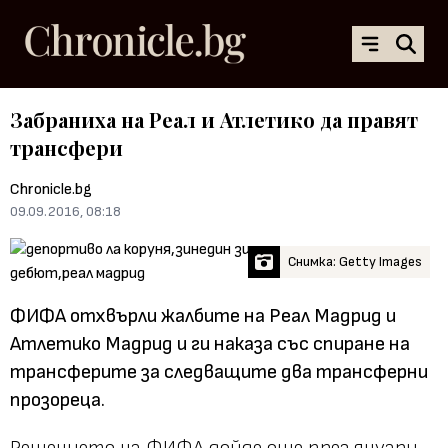
Забраниха на Реал и Атлетико да правят
трансфери
Chronicle.bg
09.09.2016, 08:18
Снимка: Getty Images
ФИФА отхвърли жалбите на Реал Мадрид и
Атлетико Мадрид и ги наказа със спиране на
трансферите за следващите два трансферни
прозореца.
Решението на ФИФА дойде още през януари,