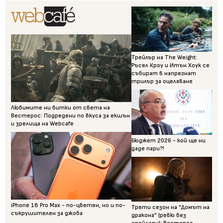
Трейлър на The Weight:
Ръсел Кроу и Итън Хоук се
събират в напрегнат
трилър за оцеляване
Любимите ни битки от света на
Вестерос: Подредени по вкуса за екшън
и зрелища на Webcafe
Бюджет 2026 - кой ще ни
даде пари?!
iPhone 18 Pro Max - по-цветен, но и по-
Трети сезон на “Домът на
съкрушителен за джоба
дракона” (ревю без