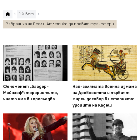
Живот
Забраниха на Реал и Атлетико да правят трансфери
Феноменът „Баадер-
Най-голямата военна измама
Майнхоф": терористите,
на Древността и първият
чието име ви преследва
мирен договор в историята:
уроците на Кадеш