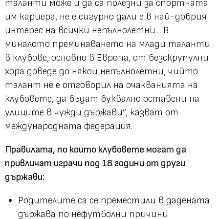
таланти може и да са полезни за спортната
им кариера, не е сигурно дали е в най-добрия
интерес на всички непълнолетни… В
миналото преминаването на млади таланти
в клубове, основно в Европа, от безскрупулни
хора доведе до някои непълнолетни, чийто
талант не е отговорил на очакванията на
клубовете, да бъдат буквално оставени на
улиците в чужди държави”, казват от
международната федерация.
Правилата, по които клубовете могат да
привличат играчи под 18 години от други
държави:
Родителите са се преместили в дадената
държава по нефутболни причини