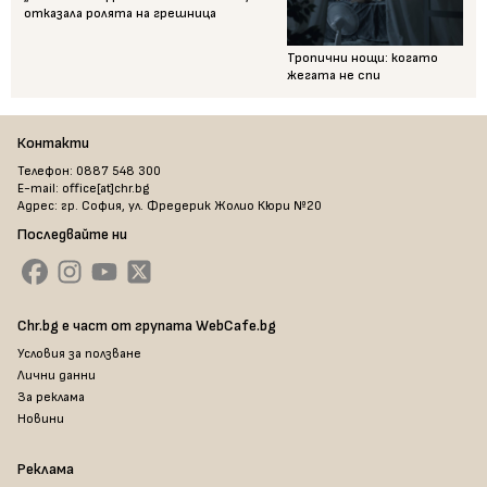
отказала ролята на грешница
Тропични нощи: когато
жегата не спи
Контакти
Телефон: 0887 548 300
E-mail: office[at]chr.bg
Адрес: гр. София, ул. Фредерик Жолио Кюри №20
Последвайте ни
Chr.bg е част от групата WebCafe.bg
Условия за ползване
Лични данни
За реклама
Новини
Реклама