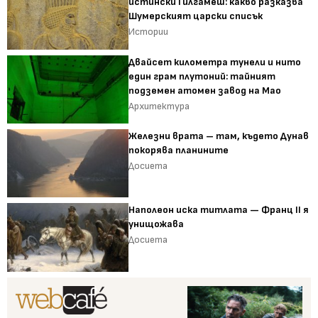
истински Гилгамеш: какво разказва
Шумерският царски списък
Истории
Двайсет километра тунели и нито
един грам плутоний: тайният
подземен атомен завод на Мао
Архитектура
Железни врата – там, където Дунав
покорява планините
Досиета
Наполеон иска титлата — Франц II я
унищожава
Досиета