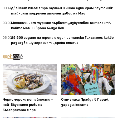
09:44
Двайсет километра тунели и нито един грам плутоний:
тайният подземен атомен завод на Мао
03:00
Механичният турчин: първият „изкуствен интелект“,
който мами Европа близо век
08:00
28 800 години на трона и един истински Гилгамеш: какво
разказва Шумерският царски списък
Черноморски потайности -
Отмениха Прайда в Париж
най-вкусните риби на
заради жегата
българското море