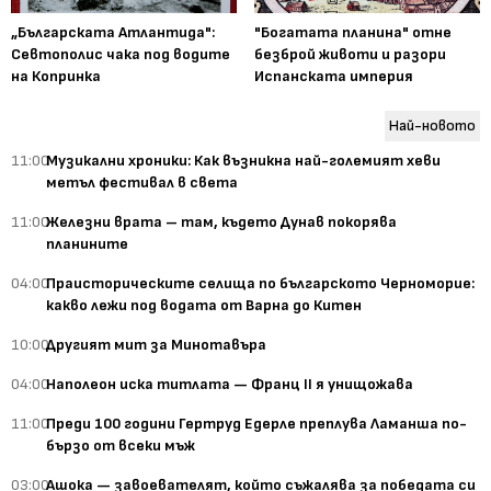
„Българската Атлантида":
"Богатата планина" отне
Севтополис чака под водите
безброй животи и разори
на Копринка
Испанската империя
Най-новото
11:00
Музикални хроники: Как възникна най-големият хеви
метъл фестивал в света
11:00
Железни врата – там, където Дунав покорява
планините
04:00
Праисторическите селища по българското Черноморие:
какво лежи под водата от Варна до Китен
10:00
Другият мит за Минотавъра
04:00
Наполеон иска титлата — Франц II я унищожава
11:00
Преди 100 години Гертруд Едерле преплува Ламанша по-
бързо от всеки мъж
03:00
Ашока — завоевателят, който съжалява за победата си