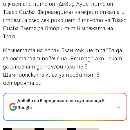
изчистено нито от Давид Луис, нито от
Тиаго Силва. Фернандиньо намери топката и
стреля, а след лек рикошет в тялото на Тиаго
Силва влетя за втори път в мрежата на
Трап.
Момчетата на Лоран Блан пък ще трябва да
се постараят повече на „Етихад”, ако искат
да стигнат до полуфиналите в
Шампионската лига за първи път в
историята си.
Добави ни в предпочитани източници в
→
Google