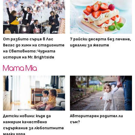
От разбито сърце в Лас
7 райски десерта без печене,
Вегас до химн на стадионите
идеални за жегите
на Световното: Чудната
история на Mr. Brightside
Детски новини: къде да
Авторитарен родител ли
намерим качествено
съм?
съдържание за любопитните
малки хора