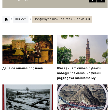
Живот
Волфсбург шокира Реал в Германия
Дава се ананас под наем
Железният стълб в Делхи
победи времето, но учени
разгадаха тайната му