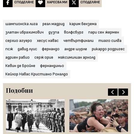
СПОДЕЛЯНЕ
ХАРЕСВА МИ
СПОДЕЛЯНЕ
шампионска лига
реал мадрид
карим бензема
златан ибрахимович
дузпа
волфсбург
пари сен жермен
серхио агуеро
хесус навас
четвъртфинали
тиаго силва
псж
давид луис
фернандо
андре шурле
рикардо родригес
адриен рабио
серж орие
максимилиан арнолд
Кевин де Бройне
фернандиньо
Кейлор Навас Кристиано Роналдо
Подобни