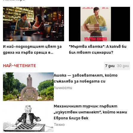
И най-подходящият цвят за
"Мъртва хватка": А какъв би
дреха на първа среща е...
бил твоят сценарии?
НАЙ-ЧЕТЕНИТЕ
7 дни
30 дни
Ашока — завоевателят, който
съжалява за победата си
Личности
Механичният турчин: първият
„изкуствен интелект“, който мами
Европа близо век
Техно