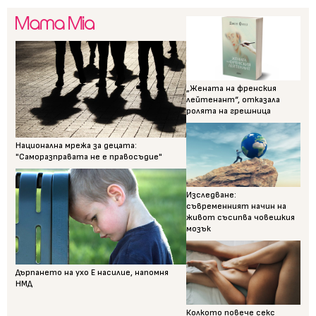
„Жената на френския
лейтенант“, отказала
ролята на грешница
Национална мрежа за децата:
"Саморазправата не е правосъдие"
Изследване:
съвременният начин на
живот съсипва човешкия
мозък
Дърпането на ухо Е насилие, напомня
НМД
Колкото повече секс