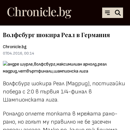
Волфсбург шокира Реал в Германия
Chronicle.bg
07.04.2016, 00:14
Волфсбург шокира Реал (Мадрид), постигайки
победа с 2:0 в първия 1/4-финал в
Шампионската лига.
Роналдо оплете топката в мрежата рано-
рано, но голът му правилно не бе засечен
поради засада. Малко по-късно пък Бензема