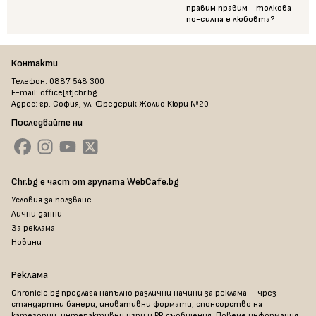
правим правим - толкова
по-силна е любовта?
Контакти
Телефон: 0887 548 300
E-mail: office[at]chr.bg
Адрес: гр. София, ул. Фредерик Жолио Кюри №20
Последвайте ни
Chr.bg е част от групата WebCafe.bg
Условия за ползване
Лични данни
За реклама
Новини
Реклама
Chronicle.bg предлага напълно различни начини за реклама – чрез
стандартни банери, иновативни формати, спонсорство на
категории, интерактивни игри и PR съобщения. Повече информация