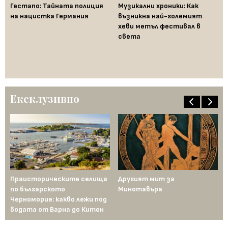
Гестапо: Тайната полиция
Музикални хроники: Как
Би
на нацистка Германия
възникна най-големият
го
хеви метъл фестивал в
пл
света
ри
Ексклузивно
Праисторическите селища
Другият мит за
На
по българското
Минотавъра
Фр
Черноморие: какво лежи под
водата от Варна до Китен