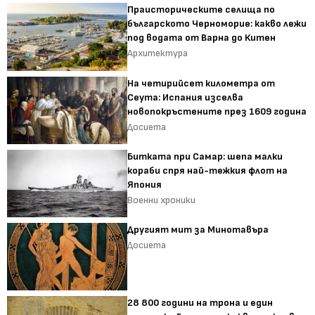
Праисторическите селища по
българското Черноморие: какво лежи
под водата от Варна до Китен
Архитектура
На четирийсет километра от
Сеута: Испания изселва
новопокръстените през 1609 година
Досиета
Битката при Самар: шепа малки
кораби спря най-тежкия флот на
Япония
Военни хроники
Другият мит за Минотавъра
Досиета
28 800 години на трона и един