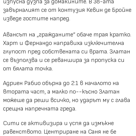
изпусна дузпа за домакините. В 38-ата
завърналият се от контузия Кевин де Бройне
изведе гостите напред.
Авансът на „гражданите” обаче трая кратко.
Харт и Фернандо направиха изключителна
глупост пред собствената си врата. Златан
се възползва и се реваншира за пропуска си
от бялата точка.
Адриен Рабио обърна до 2:1 в началото на
втората част, а малко по--късно Златан
можеше да реши всичко, но ударът му с глава
срещна напречната греда.
Сити се активизира и успя да измъкне
равенството. Центриране на Саня не бе