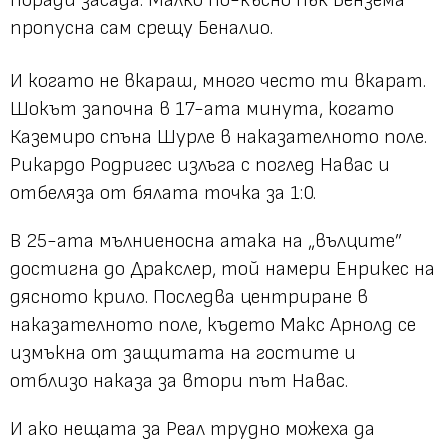
пропусна сам срещу Беналио.
И когато не вкараш, много често ти вкарат.
Шокът започна в 17-ата минута, когато
Каземиро спъна Шурле в наказателното поле.
Рикардо Родригес излъга с поглед Навас и
отбеляза от бялата точка за 1:0.
В 25-ата мълниеносна атака на „вълците”
достигна до Дракслер, той намери Енрикес на
дясното крило. Последва центриране в
наказателното поле, където Макс Арнолд се
измъкна от защитата на гостите и
отблизо наказа за втори път Навас.
И ако нещата за Реал трудно можеха да