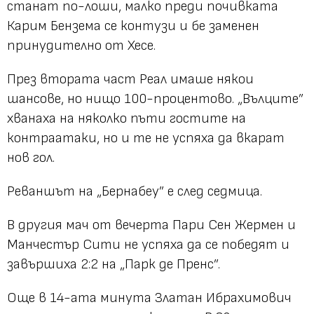
станат по-лоши, малко преди почивката
Карим Бензема се контузи и бе заменен
принудително от Хесе.
През втората част Реал имаше някои
шансове, но нищо 100-процентово. „Вълците”
хванаха на няколко пъти гостите на
контраатаки, но и те не успяха да вкарат
нов гол.
Реваншът на „Бернабеу” е след седмица.
В другия мач от вечерта Пари Сен Жермен и
Манчестър Сити не успяха да се победят и
завършиха 2:2 на „Парк де Пренс”.
Още в 14-ата минута Златан Ибрахимович