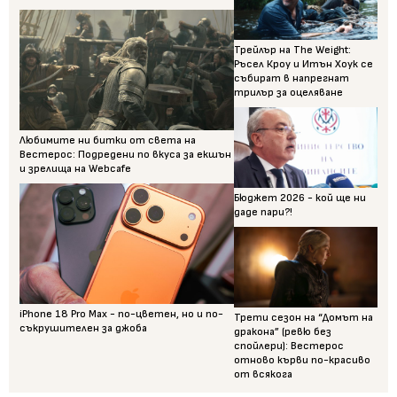
Трейлър на The Weight:
Ръсел Кроу и Итън Хоук се
събират в напрегнат
трилър за оцеляване
Любимите ни битки от света на
Вестерос: Подредени по вкуса за екшън
и зрелища на Webcafe
Бюджет 2026 - кой ще ни
даде пари?!
iPhone 18 Pro Max - по-цветен, но и по-
Трети сезон на “Домът на
съкрушителен за джоба
дракона” (ревю без
спойлери): Вестерос
отново кърви по-красиво
от всякога