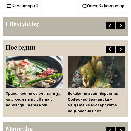
Коментари:
0
Остави коментар
Lifestyle.bg
Последни
Храни, които се считат за
Великите авантюристи:
Ев
 за
лош късмет по света в
Софроний Врачански -
Ти
новогодишната нощ
бащата на българската
съ
национална идея
по
Money.bg