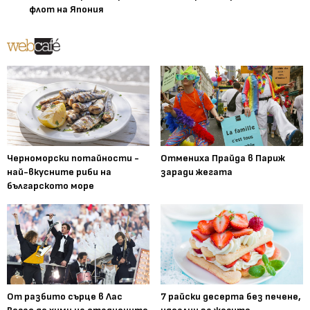
флот на Япония
Черноморски потайности -
Отмениха Прайда в Париж
най-вкусните риби на
заради жегата
българското море
От разбито сърце в Лас
7 райски десерта без печене,