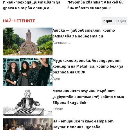
И най-подходящият цвят за
"Мъртва хватка": А какъв би
дреха на първа среща е...
бил твоят сценарии?
НАЙ-ЧЕТЕНИТЕ
7 дни
30 дни
Ашока — завоевателят, който
съжалява за победата си
Личности
Музикални хроники: Легендарният
концерт на Metallica, който беляза
разпада на СССР
Арт
Механичният турчин: първият
„изкуствен интелект“, който мами
Европа близо век
Техно
На четирийсет километра от
Сеута: Испания изселва