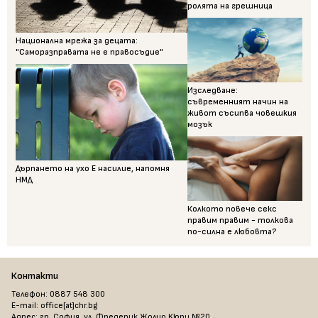
ролята на грешница
Национална мрежа за децата:
"Саморазправата не е правосъдие"
Изследване:
съвременният начин на
живот съсипва човешкия
мозък
Дърпането на ухо Е насилие, напомня
НМД
Колкото повече секс
правим правим - толкова
по-силна е любовта?
Контакти
Телефон: 0887 548 300
E-mail: office[at]chr.bg
Адрес: гр. София, ул. Фредерик Жолио Кюри №20