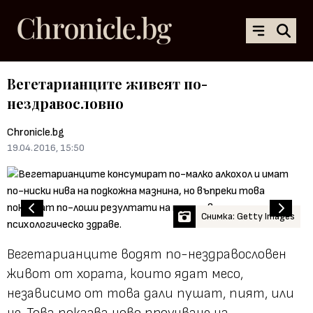
Вегетарианците живеят по-
нездравословно
Chronicle.bg
19.04.2016, 15:50
Снимка: Getty Images
Вегетарианците водят по-нездравословен
живот от хората, които ядат месо,
независимо от това дали пушат, пият, или
не. Това показва ново проучване на