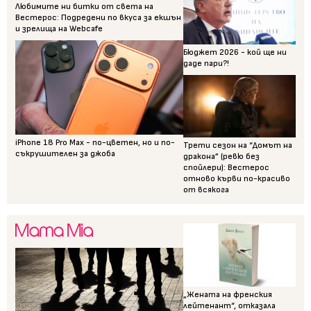
Любимите ни битки от света на
Вестерос: Подредени по вкуса за екшън
и зрелища на Webcafe
Бюджет 2026 - кой ще ни
даде пари?!
iPhone 18 Pro Max - по-цветен, но и по-
Трети сезон на “Домът на
съкрушителен за джоба
дракона” (ревю без
спойлери): Вестерос
отново кърви по-красиво
от всякога
„Жената на френския
лейтенант“, отказала