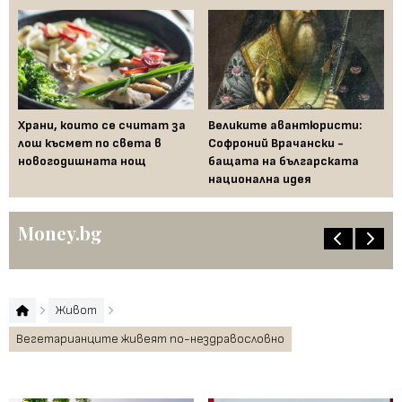
Храни, които се считат за
Великите авантюристи:
Ев
 за
лош късмет по света в
Софроний Врачански -
Ти
новогодишната нощ
бащата на българската
съ
национална идея
по
Money.bg
Живот
Вегетарианците живеят по-нездравословно