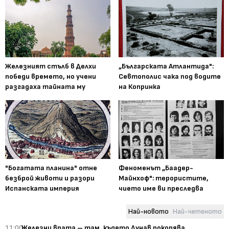
Железният стълб в Делхи
„Българската Атлантида":
победи времето, но учени
Севтополис чака под водите
разгадаха тайната му
на Копринка
"Богатата планина" отне
Феноменът „Баадер-
безброй животи и разори
Майнхоф": терористите,
Испанската империя
чието име ви преследва
Най-новото
Най-четеното
11:00
Железни врата – там, където Дунав покорява