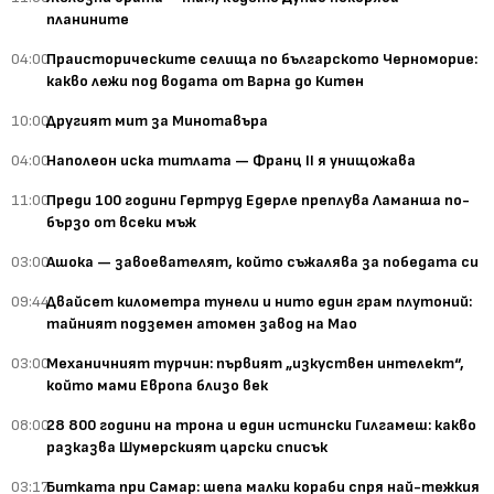
планините
04:00
Праисторическите селища по българското Черноморие:
какво лежи под водата от Варна до Китен
10:00
Другият мит за Минотавъра
04:00
Наполеон иска титлата — Франц II я унищожава
11:00
Преди 100 години Гертруд Едерле преплува Ламанша по-
бързо от всеки мъж
03:00
Ашока — завоевателят, който съжалява за победата си
09:44
Двайсет километра тунели и нито един грам плутоний:
тайният подземен атомен завод на Мао
03:00
Механичният турчин: първият „изкуствен интелект“,
който мами Европа близо век
08:00
28 800 години на трона и един истински Гилгамеш: какво
разказва Шумерският царски списък
03:17
Битката при Самар: шепа малки кораби спря най-тежкия