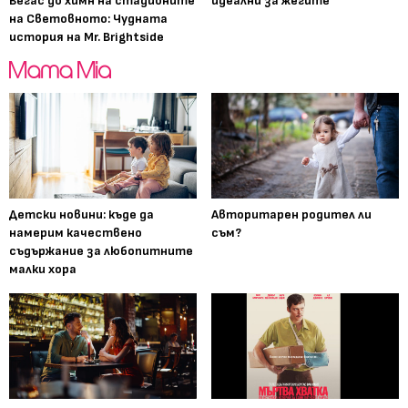
Вегас до химн на стадионите
идеални за жегите
на Световното: Чудната
история на Mr. Brightside
Детски новини: къде да
Авторитарен родител ли
намерим качествено
съм?
съдържание за любопитните
малки хора