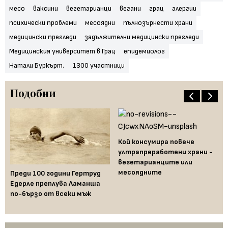
месо
ваксини
вегетарианци
вегани
грац
алергии
психически проблеми
месоядни
пълнозърнести храни
медицински прегледи
задължителни медицински прегледи
Медицинския университет в Грац
епидемиолог
Натали Буркърт.
1300 участници
Подобни
Кой консумира повече
ултрапреработени храни -
вегетарианците или
месоядните
—
Преди 100 години Гертруд
Пр
Едерле преплува Ламанша
по
по-бързо от всеки мъж
Че
во