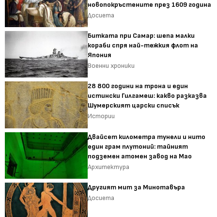
новопокръстените през 1609 година
Досиета
Битката при Самар: шепа малки
кораби спря най-тежкия флот на
Япония
Военни хроники
28 800 години на трона и един
истински Гилгамеш: какво разказва
Шумерският царски списък
Истории
Двайсет километра тунели и нито
един грам плутоний: тайният
подземен атомен завод на Мао
Архитектура
Другият мит за Минотавъра
Досиета