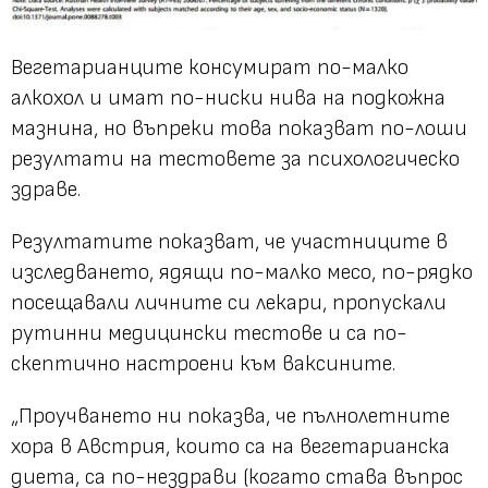
Вегетарианците консумират по-малко
алкохол и имат по-ниски нива на подкожна
мазнина, но въпреки това показват по-лоши
резултати на тестовете за психологическо
здраве.
Резултатите показват, че участниците в
изследването, ядящи по-малко месо, по-рядко
посещавали личните си лекари, пропускали
рутинни медицински тестове и са по-
скептично настроени към ваксините.
„Проучването ни показва, че пълнолетните
хора в Австрия, които са на вегетарианска
диета, са по-нездрави (когато става въпрос