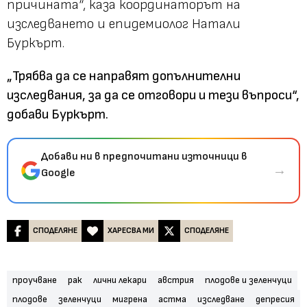
причината“, каза координаторът на
изследването и епидемиолог Натали
Буркърт.
„Трябва да се направят допълнителни
изследвания, за да се отговори и тези въпроси“,
добави Буркърт.
Добави ни в предпочитани източници в
→
Google
СПОДЕЛЯНЕ
ХАРЕСВА МИ
СПОДЕЛЯНЕ
проучване
рак
лични лекари
австрия
плодове и зеленчуци
плодове
зеленчуци
мигрена
астма
изследване
депресия