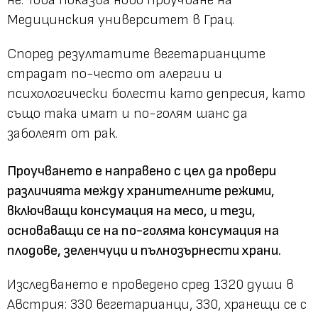
Медицинския университет в Грац.
Според резултатите вегетарианците
страдат по-често от алергии и
психологически болести като депресия, като
също така имат и по-голям шанс да
заболеят от рак.
Проучването е направено с цел да провери
различията между хранителните режими,
включващи консумация на месо, и тези,
основаващи се на по-голяма консумация на
плодове, зеленчуци и пълнозърнести храни.
Изследването е проведено сред 1320 души в
Австрия: 330 вегетарианци, 330, хранещи се с