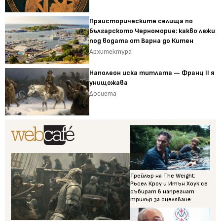
Праисторическите селища по
българското Черноморие: какво лежи
под водата от Варна до Китен
Архитектура
Наполеон иска титлата — Франц II я
унищожава
Досиета
Трейлър на The Weight:
Ръсел Кроу и Итън Хоук се
събират в напрегнат
трилър за оцеляване