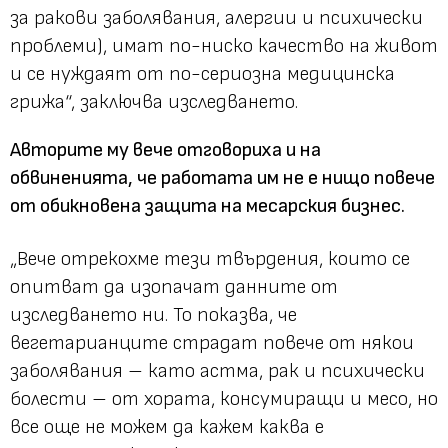
за ракови заболявания, алергии и психически
проблеми), имат по-ниско качество на живот
и се нуждаят от по-сериозна медицинска
грижа“, заключва изследването.
Авторите му вече отговориха и на
обвиненията, че работата им не е нищо повече
от обикновена защита на месарския бизнес.
„Вече отрекохме тези твърдения, които се
опитват да изопачат данните от
изследването ни. То показва, че
вегетарианците страдат повече от някои
заболявания – като астма, рак и психически
болести – от хората, консумиращи и месо, но
все още не можем да кажем каква е