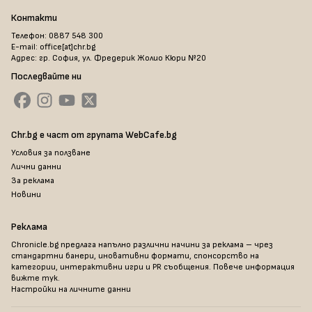
Контакти
Телефон: 0887 548 300
E-mail: office[at]chr.bg
Адрес: гр. София, ул. Фредерик Жолио Кюри №20
Последвайте ни
Chr.bg е част от групата WebCafe.bg
Условия за ползване
Лични данни
За реклама
Новини
Реклама
Chronicle.bg предлага напълно различни начини за реклама – чрез
стандартни банери, иновативни формати, спонсорство на
категории, интерактивни игри и PR съобщения. Повече информация
вижте тук
.
Настройки на личните данни