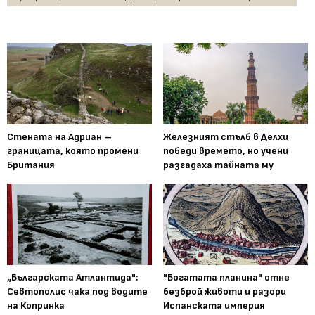
Стената на Адриан –
Железният стълб в Делхи
границата, която промени
победи времето, но учени
Британия
разгадаха тайната му
„Българската Атлантида":
"Богатата планина" отне
Севтополис чака под водите
безброй животи и разори
на Копринка
Испанската империя