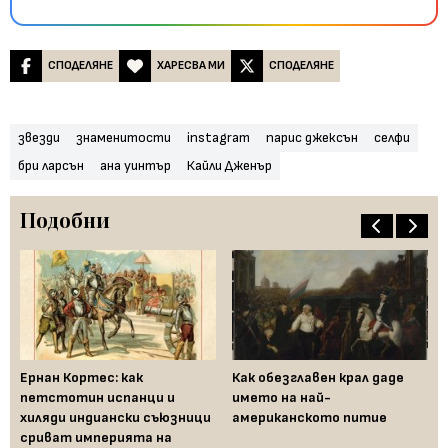
СПОДЕЛЯНЕ
ХАРЕСВА МИ
СПОДЕЛЯНЕ
звезди
знаменитости
instagram
парис джексън
селфи
бри ларсън
ана уинтър
Кайли Дженър
Подобни
Ернан Кортес: как
Как обезглавен крал даде
Ко
д
петстотин испанци и
името на най-
на
от
хиляди индиански съюзници
американското питие
Ст
сриват империята на