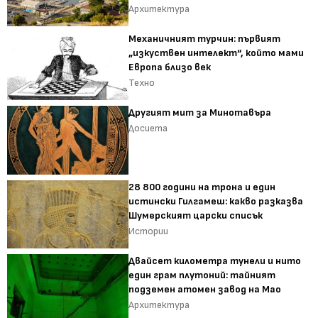
Архитектура
Механичният турчин: първият
„изкуствен интелект“, който мами
Европа близо век
Техно
Другият мит за Минотавъра
Досиета
28 800 години на трона и един
истински Гилгамеш: какво разказва
Шумерският царски списък
Истории
Двайсет километра тунели и нито
един грам плутоний: тайният
подземен атомен завод на Мао
Архитектура