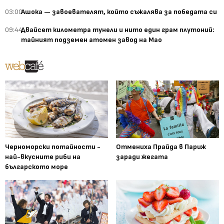
03:00
Ашока — завоевателят, който съжалява за победата си
09:44
Двайсет километра тунели и нито един грам плутоний:
тайният подземен атомен завод на Мао
Черноморски потайности -
Отмениха Прайда в Париж
най-вкусните риби на
заради жегата
българското море