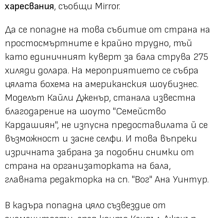
харесвания
, съобщи Mirror.
Да се попадне на това събитие от страна на
простосмъртните е крайно трудно, тъй
като единичният куверт за бала струва 275
хиляди долара. На мероприятието се събра
цялата бохема на американския шоубизнес.
Моделът Кайли Дженър, станала известна
благодарение на шоуто "Семейство
Кардашиян", не изпусна предоставилата й се
възможност и засне селфи. И това въпреки
изричната забрана за подобни снимки от
страна на организаторката на бала,
главната редакторка на сп. "Вог" Ана Уинтур.
В кадъра попадна цяло съзвездие от