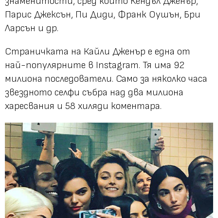
знаменитости, сред които Кендъл Дженър,
Парис Джексън, Пи Диди, Франк Оушън, Бри
Ларсън и др.
Страничката на Кайли Дженър е една от
най-популярните в Instagram. Тя има 92
милиона последователи. Само за няколко часа
звездното селфи събра над два милиона
харесвания и 58 хиляди коментара.