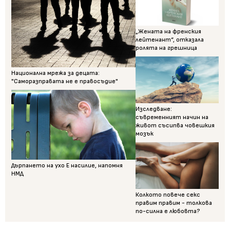
„Жената на френския
лейтенант“, отказала
ролята на грешница
Национална мрежа за децата:
"Саморазправата не е правосъдие"
Изследване:
съвременният начин на
живот съсипва човешкия
мозък
Дърпането на ухо Е насилие, напомня
НМД
Колкото повече секс
правим правим - толкова
по-силна е любовта?