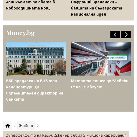
 за
лош късмет по света в
Софроний Врачански -
Ти
новогодишната нощ
бащата на българската
съ
национална идея
по
Money.bg
ББР предлага на БНБ три
Метрото стига до "Левски
Бъ
кандидатури за
Г" на 15 август
по
изпълнителен директор на
Me
банката
от
но
Живот
Суперселфито на Кайли Дженър събра 2 милиона харесвания