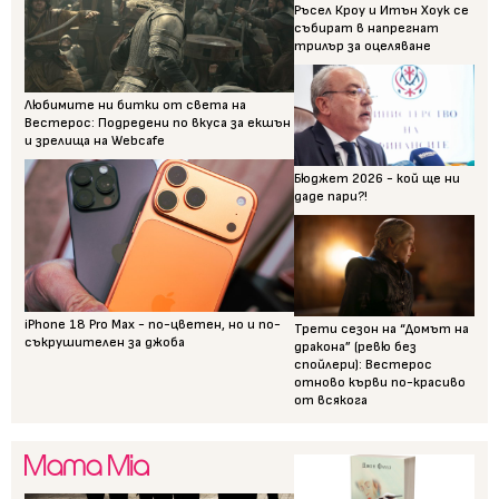
Ръсел Кроу и Итън Хоук се
събират в напрегнат
трилър за оцеляване
Любимите ни битки от света на
Вестерос: Подредени по вкуса за екшън
и зрелища на Webcafe
Бюджет 2026 - кой ще ни
даде пари?!
iPhone 18 Pro Max - по-цветен, но и по-
Трети сезон на “Домът на
съкрушителен за джоба
дракона” (ревю без
спойлери): Вестерос
отново кърви по-красиво
от всякога