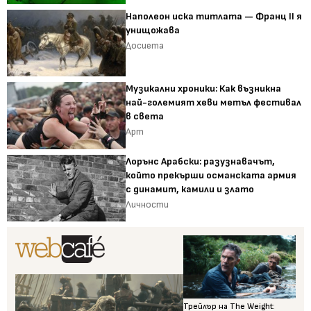
Наполеон иска титлата — Франц II я
унищожава
Досиета
Музикални хроники: Как възникна
най-големият хеви метъл фестивал
в света
Арт
Лорънс Арабски: разузнавачът,
който прекърши османската армия
с динамит, камили и злато
Личности
Трейлър на The Weight: