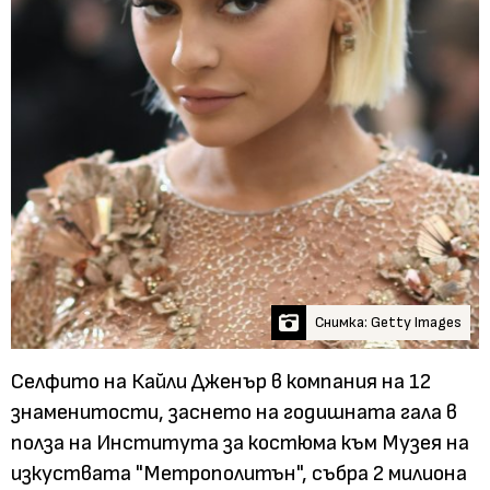
Снимка: Getty Images
Селфито на Кайли Дженър в компания на 12
знаменитости, заснето на годишната гала в
полза на Института за костюма към Музея на
изкуствата "Метрополитън", събра 2 милиона