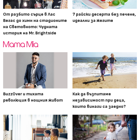
От разбито сърце в Лас
7 райски десерта без печене,
Вегас до химн на стадионите
идеални за жегите
на Световното: Чудната
история на Mr. Brightside
BuzzOver и тихата
Как да възпитаме
революция в нощния живот
независимост при деца,
които винаги са заедно?