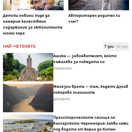
Детски новини: къде да
Авторитарен родител ли
намерим качествено
съм?
съдържание за любопитните
малки хора
НАЙ-ЧЕТЕНИТЕ
7 дни
30 дни
Ашока — завоевателят, който
съжалява за победата си
Личности
Железни врата – там, където Дунав
покорява планините
Досиета
Праисторическите селища по
българското Черноморие: какво лежи
под водата от Варна до Китен