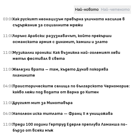
Най-новото
Най-четеното
03:00
Как руският неонацизъм превърна уличното насилие в
съдържание за социалните мрежи
11:00
Лорънс Арабски: разузнавачът, който прекърши
османската армия с динамит, камили и злато
11:00
Музикални хроники: Как възникна най-големият хеви
метъл фестивал в света
11:00
Железни врата – там, където Дунав покорява
планините
04:00
Праисторическите селища по българското Черноморие:
какво лежи под водата от Варна до Китен
11:00
Другият мит за Минотавъра
04:00
Наполеон иска титлата — Франц II я унищожава
11:00
Преди 100 години Гертруд Едерле преплува Ламанша по-
бързо от всеки мъж