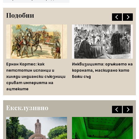
Подобни
Ернан Кортес: как
Инквизицията: оръжието на
На
д
петстотин испанци и
короната, маскирано като
от
от
хиляди индиански съюзници
Божи съд
но
сриват империята на
16
ацтеките
Ексклузивно