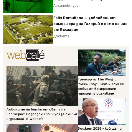
Архитектура
Felix Romuliana – забравеният
римски град на Галерий е само на час
от България
Досиета
Трейлър на The Weight:
Ръсел Кроу и Итън Хоук се
събират в напрегнат
трилър за оцеляване
Любимите ни битки от света на
Вестерос: Подредени по вкуса за екшън
и зрелища на Webcafe
Бюджет 2026 - кой ще ни