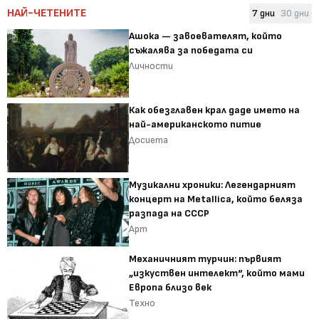
НАЙ-ЧЕТЕНИТЕ
7 дни
30 дни
Ашока — завоевателят, който
съжалява за победата си
Личности
Как обезглавен крал даде името на
най-американското питие
Досиета
Музикални хроники: Легендарният
концерт на Metallica, който беляза
разпада на СССР
Арт
Механичният турчин: първият
„изкуствен интелект“, който мами
Европа близо век
Техно