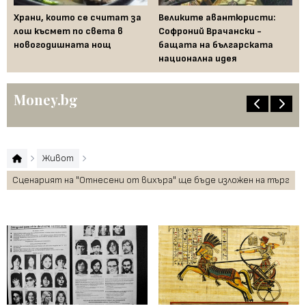
Храни, които се считат за
Великите авантюристи:
Ев
 за
лош късмет по света в
Софроний Врачански -
Ти
новогодишната нощ
бащата на българската
съ
национална идея
по
Money.bg
Живот
Сценарият на "Отнесени от вихъра" ще бъде изложен на търг