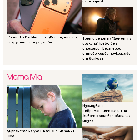
даде пари?!
iPhone 18 Pro Max - по-цветен, но и по-
Трети сезон на “Домът на
съкрушителен за джоба
дракона” (ревю без
спойлери): Вестерос
отново кърви по-красиво
от всякога
Изследване:
съвременният начин на
живот съсипва човешкия
мозък
Дърпането на ухо Е насилие, напомня
НМД