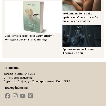
Колкото повече секс
правим правим - толкова
по-силна е любовта?
„Жената на френския лейтенант“,
отказала ролята на грешница
Тропични нощи: когато
жегата не спи
Контакти
Телефон: 0887 548 300
E-mail: office[at]chr.bg
Адрес: гр. София, ул. Фредерик Жолио Кюри №20
Последвайте ни