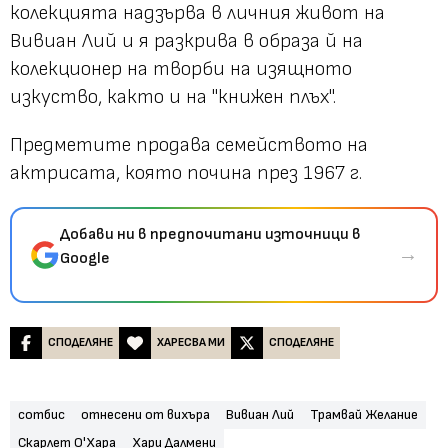
колекцията надзърва в личния живот на
Вивиан Лий и я разкрива в образа й на
колекционер на творби на изящното
изкуство, както и на "книжен плъх".
Предметите продава семейството на
актрисата, която почина през 1967 г.
Добави ни в предпочитани източници в
→
Google
СПОДЕЛЯНЕ
ХАРЕСВА МИ
СПОДЕЛЯНЕ
сотбис
отнесени от вихъра
Вивиан Лий
Трамвай Желание
Скарлет О'Хара
Хари Далмени