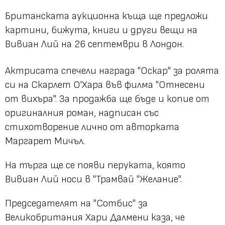
Британската аукционна къща ще предложи
картини, бижута, книги и други вещи на
Вивиан Лий на 26 септември в Лондон.
Актрисата спечели награда "Оскар" за ролята
си на Скарлет О'Хара във филма "Отнесени
от вихъра". За продажба ще бъде и копие от
оригиналния роман, надписан със
стихотворение лично от авторката
Маргарет Мичъл.
На търга ще се появи перуката, която
Вивиан Лий носи в "Трамвай "Желание".
Председателят на "Сотбис" за
Великобритания Хари Далмени каза, че