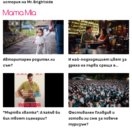
история на Mr. Brightside
Авторитарен родител ли
И най-подходящият цвят за
съм?
дреха на първа среща е...
"Мъртва хватка": А какъв би
Фестивален Пловдив и
бил твоят сценарии?
готови ли сме за повече
туризъм?