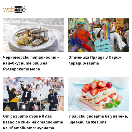
Черноморски потайности -
Отмениха Прайда в Париж
най-вкусните риби на
заради жегата
българското море
От разбито сърце в Лас
7 райски десерта без печене,
Вегас до химн на стадионите
идеални за жегите
на Световното: Чудната