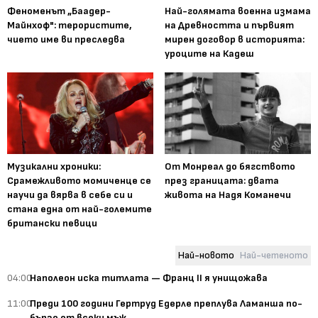
Феноменът „Баадер-
Най-голямата военна измама
Майнхоф": терористите,
на Древността и първият
чието име ви преследва
мирен договор в историята:
уроците на Кадеш
Музикални хроники:
От Монреал до бягството
Срамежливото момиченце се
през границата: двата
научи да вярва в себе си и
живота на Надя Команечи
стана една от най-големите
британски певици
Най-новото
Най-четеното
04:00
Наполеон иска титлата — Франц II я унищожава
11:00
Преди 100 години Гертруд Едерле преплува Ламанша по-
бързо от всеки мъж