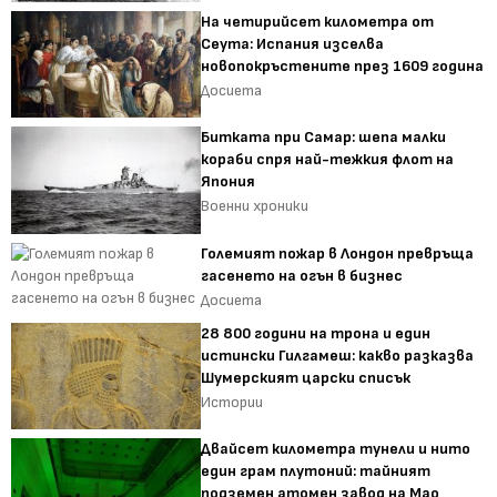
На четирийсет километра от
Сеута: Испания изселва
новопокръстените през 1609 година
Досиета
Битката при Самар: шепа малки
кораби спря най-тежкия флот на
Япония
Военни хроники
Големият пожар в Лондон превръща
гасенето на огън в бизнес
Досиета
28 800 години на трона и един
истински Гилгамеш: какво разказва
Шумерският царски списък
Истории
Двайсет километра тунели и нито
един грам плутоний: тайният
подземен атомен завод на Мао