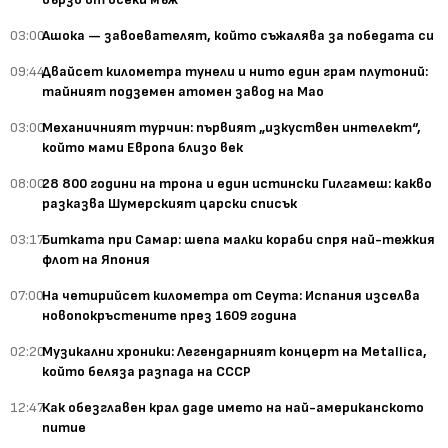
03:00
Ашока — завоевателят, който съжалява за победата си
09:44
Двайсет километра тунели и нито един грам плутоний:
тайният подземен атомен завод на Мао
03:00
Механичният турчин: първият „изкуствен интелект“,
който мами Европа близо век
08:00
28 800 години на трона и един истински Гилгамеш: какво
разказва Шумерският царски списък
03:17
Битката при Самар: шепа малки кораби спря най-тежкия
флот на Япония
07:00
На четирийсет километра от Сеута: Испания изселва
новопокръстените през 1609 година
02:20
Музикални хроники: Легендарният концерт на Metallica,
който беляза разпада на СССР
12:47
Как обезглавен крал даде името на най-американското
питие