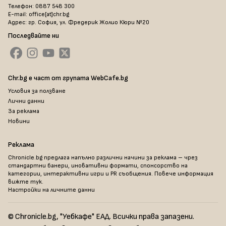
Телефон: 0887 548 300
E-mail: office[at]chr.bg
Адрес: гр. София, ул. Фредерик Жолио Кюри №20
Последвайте ни
Chr.bg е част от групата WebCafe.bg
Условия за ползване
Лични данни
За реклама
Новини
Реклама
Chronicle.bg предлага напълно различни начини за реклама – чрез
стандартни банери, иновативни формати, спонсорство на
категории, интерактивни игри и PR съобщения. Повече информация
вижте тук
.
Настройки на личните данни
© Chronicle.bg, "Уебкафе" ЕАД. Всички права запазени.