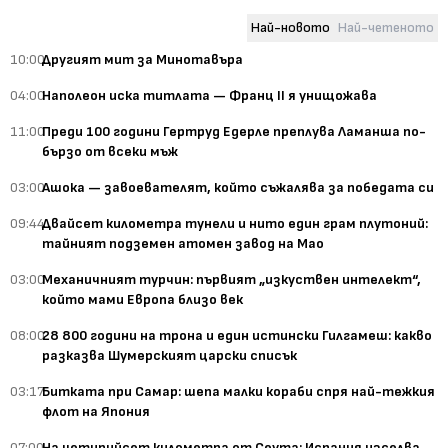
Най-новото
Най-четеното
10:00
Другият мит за Минотавъра
04:00
Наполеон иска титлата — Франц II я унищожава
11:00
Преди 100 години Гертруд Едерле преплува Ламанша по-
бързо от всеки мъж
03:00
Ашока — завоевателят, който съжалява за победата си
09:44
Двайсет километра тунели и нито един грам плутоний:
тайният подземен атомен завод на Мао
03:00
Механичният турчин: първият „изкуствен интелект“,
който мами Европа близо век
08:00
28 800 години на трона и един истински Гилгамеш: какво
разказва Шумерският царски списък
03:17
Битката при Самар: шепа малки кораби спря най-тежкия
флот на Япония
07:00
На четирийсет километра от Сеута: Испания изселва