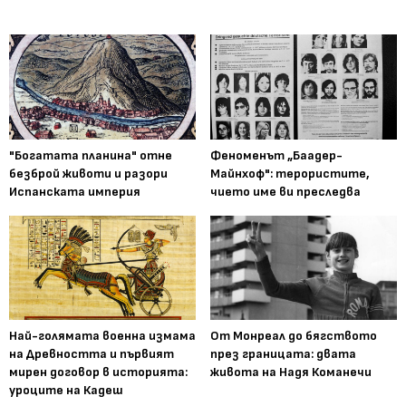
"Богатата планина" отне
Феноменът „Баадер-
безброй животи и разори
Майнхоф": терористите,
Испанската империя
чието име ви преследва
Най-голямата военна измама
От Монреал до бягството
на Древността и първият
през границата: двата
мирен договор в историята:
живота на Надя Команечи
уроците на Кадеш