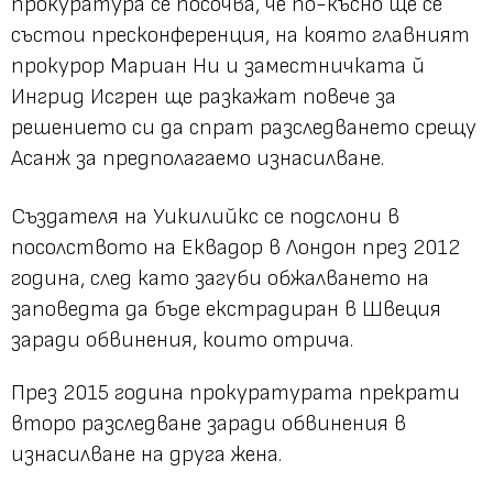
прокуратура се посочва, че по-късно ще се
състои пресконференция, на която главният
прокурор Мариан Ни и заместничката й
Ингрид Исгрен ще разкажат повече за
решението си да спрат разследването срещу
Асанж за предполагаемо изнасилване.
Създателя на Уикилийкс се подслони в
посолството на Еквадор в Лондон през 2012
година, след като загуби обжалването на
заповедта да бъде екстрадиран в Швеция
заради обвинения, които отрича.
През 2015 година прокуратурата прекрати
второ разследване заради обвинения в
изнасилване на друга жена.