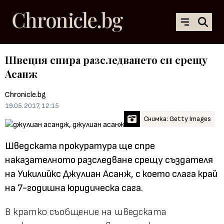
Швеция спира разследването си срещу
Асанж
Chronicle.bg
19.05.2017, 12:15
Снимка: Getty Images
Шведската прокуратура ще спре
наказателното разследване срещу създателя
на Уикилийкс Джулиан Асанж, с което слага край
на 7-годишна юридическа сага.
В кратко съобщение на шведската