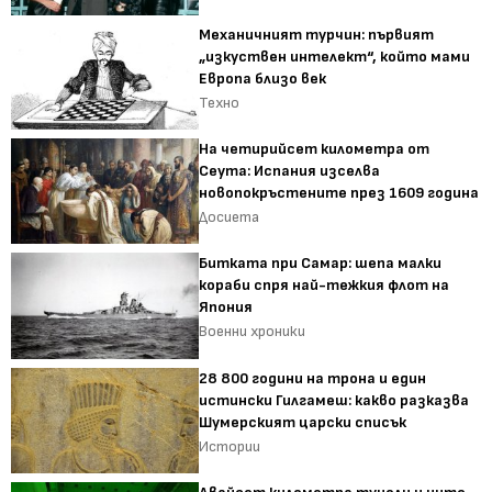
Механичният турчин: първият
„изкуствен интелект“, който мами
Европа близо век
Техно
На четирийсет километра от
Сеута: Испания изселва
новопокръстените през 1609 година
Досиета
Битката при Самар: шепа малки
кораби спря най-тежкия флот на
Япония
Военни хроники
28 800 години на трона и един
истински Гилгамеш: какво разказва
Шумерският царски списък
Истории