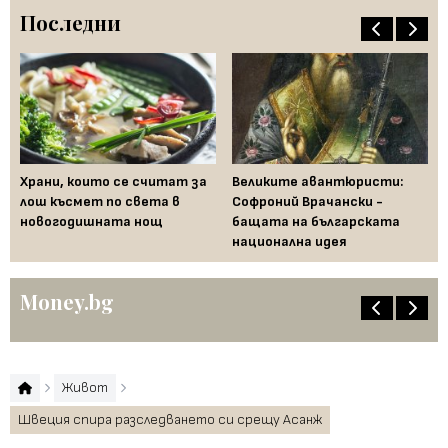
Последни
Храни, които се считат за
Великите авантюристи:
Ев
 за
лош късмет по света в
Софроний Врачански -
Ти
новогодишната нощ
бащата на българската
съ
национална идея
по
Money.bg
Живот
Швеция спира разследването си срещу Асанж