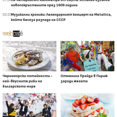
новопокръстените през 1609 година
02:20
Музикални хроники: Легендарният концерт на Metallica,
който беляза разпада на СССР
Черноморски потайности -
Отмениха Прайда в Париж
най-вкусните риби на
заради жегата
българското море