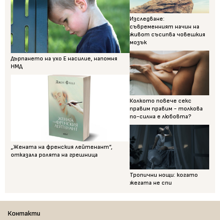
Изследване:
съвременният начин на
живот съсипва човешкия
мозък
Дърпането на ухо Е насилие, напомня
НМД
Колкото повече секс
правим правим - толкова
по-силна е любовта?
„Жената на френския лейтенант“,
отказала ролята на грешница
Тропични нощи: когато
жегата не спи
Контакти