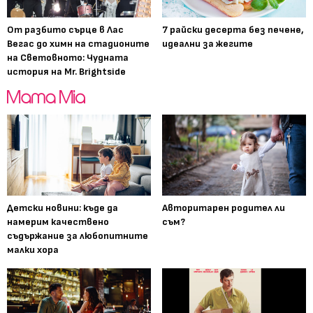
От разбито сърце в Лас
7 райски десерта без печене,
Вегас до химн на стадионите
идеални за жегите
на Световното: Чудната
история на Mr. Brightside
Детски новини: къде да
Авторитарен родител ли
намерим качествено
съм?
съдържание за любопитните
малки хора