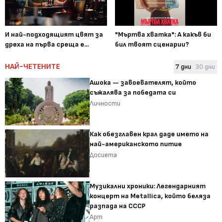
И най-подходящият цвят за
"Мъртва хватка": А какъв би
дреха на първа среща е...
бил твоят сценарии?
НАЙ-ЧЕТЕНИТЕ
7 дни
30 дни
Ашока — завоевателят, който
съжалява за победата си
Личности
Как обезглавен крал даде името на
най-американското питие
Досиета
Музикални хроники: Легендарният
концерт на Metallica, който беляза
разпада на СССР
Арт