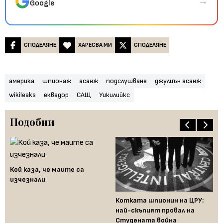
→
Google
СПОДЕЛЯНЕ
ХАРЕСВА МИ
СПОДЕЛЯНЕ
америка
шпионаж
асанж
подслушване
джулиън асанж
wikileaks
еквадор
САЩ
Уикилийкс
Подобни
Кой каза, че маите са
изчезнали
Те
ка
Котката шпионин на ЦРУ:
пр
най-скъпият провал на
Студената война