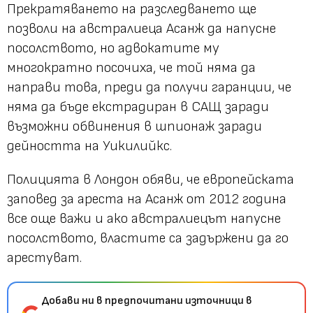
Прекратяването на разследването ще
позволи на австралиеца Асанж да напусне
посолството, но адвокатите му
многократно посочиха, че той няма да
направи това, преди да получи гаранции, че
няма да бъде екстрадиран в САЩ заради
възможни обвинения в шпионаж заради
дейността на Уикилийкс.
Полицията в Лондон обяви, че европейската
заповед за ареста на Асанж от 2012 година
все още важи и ако австралиецът напусне
посолството, властите са задържени да го
арестуват.
Добави ни в предпочитани източници в