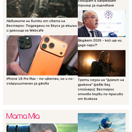
събират в напрегнат
трилър за оцеляване
Любимите ни битки от света на
Вестерос: Подредени по вкуса за екшън
и зрелища на Webcafe
Бюджет 2026 - кой ще ни
даде пари?!
iPhone 18 Pro Max - по-цветен, но и по-
Трети сезон на “Домът на
съкрушителен за джоба
дракона” (ревю без
спойлери): Вестерос
отново кърви по-красиво
от всякога