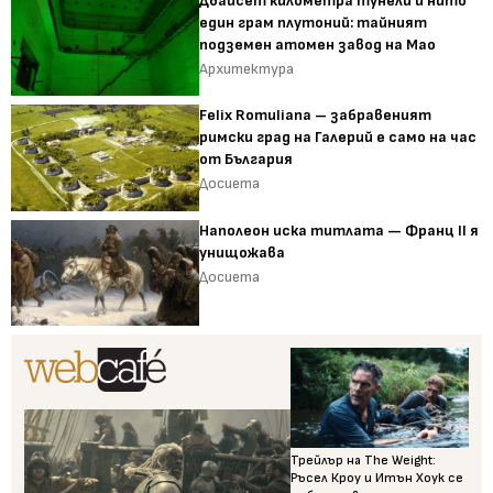
Двайсет километра тунели и нито
един грам плутоний: тайният
подземен атомен завод на Мао
Архитектура
Felix Romuliana – забравеният
римски град на Галерий е само на час
от България
Досиета
Наполеон иска титлата — Франц II я
унищожава
Досиета
Трейлър на The Weight:
Ръсел Кроу и Итън Хоук се