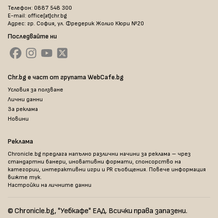
Телефон: 0887 548 300
E-mail: office[at]chr.bg
Адрес: гр. София, ул. Фредерик Жолио Кюри №20
Последвайте ни
Chr.bg е част от групата WebCafe.bg
Условия за ползване
Лични данни
За реклама
Новини
Реклама
Chronicle.bg предлага напълно различни начини за реклама – чрез
стандартни банери, иновативни формати, спонсорство на
категории, интерактивни игри и PR съобщения. Повече информация
вижте тук
.
Настройки на личните данни
© Chronicle.bg, "Уебкафе" ЕАД. Всички права запазени.