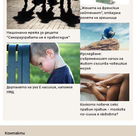
„Жената на френския
лейтенант“, отказала
ролята на грешница
Национална мрежа за децата:
"Саморазправата не е правосъдие"
Изследване:
съвременният начин на
живот съсипва човешкия
мозък
Дърпането на ухо Е насилие, напомня
НМД
Колкото повече секс
правим правим - толкова
по-силна е любовта?
Контакти