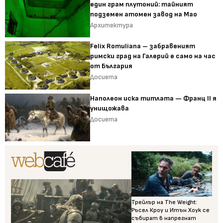
един грам плутоний: тайният
подземен атомен завод на Мао
Архитектура
Felix Romuliana – забравеният
римски град на Галерий е само на час
от България
Досиета
Наполеон иска титлата — Франц II я
унищожава
Досиета
Трейлър на The Weight:
Ръсел Кроу и Итън Хоук се
събират в напрегнат