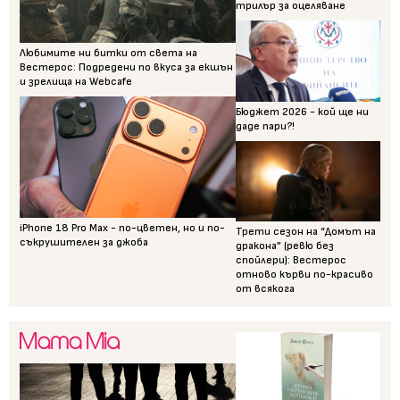
трилър за оцеляване
Любимите ни битки от света на
Вестерос: Подредени по вкуса за екшън
и зрелища на Webcafe
Бюджет 2026 - кой ще ни
даде пари?!
iPhone 18 Pro Max - по-цветен, но и по-
Трети сезон на “Домът на
съкрушителен за джоба
дракона” (ревю без
спойлери): Вестерос
отново кърви по-красиво
от всякога