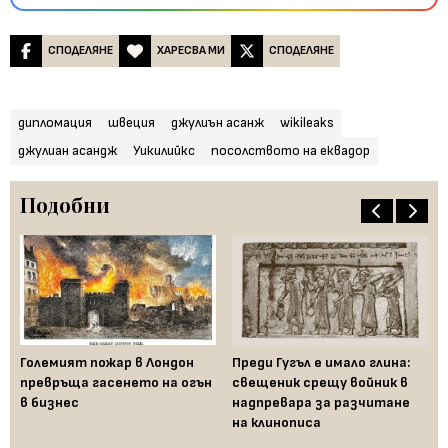
СПОДЕЛЯНЕ
ХАРЕСВА МИ
СПОДЕЛЯНЕ
дипломация
швеция
джулиън асанж
wikileaks
джулиан асандж
Уикилийкс
посолството на еквадор
Подобни
Големият пожар в Лондон
Преди Гугъл е имало глина:
На
превръща гасенето на огън
свещеник срещу войник в
из
в бизнес
надпревара за разчитане
пъ
на клинописа
ис
Ка