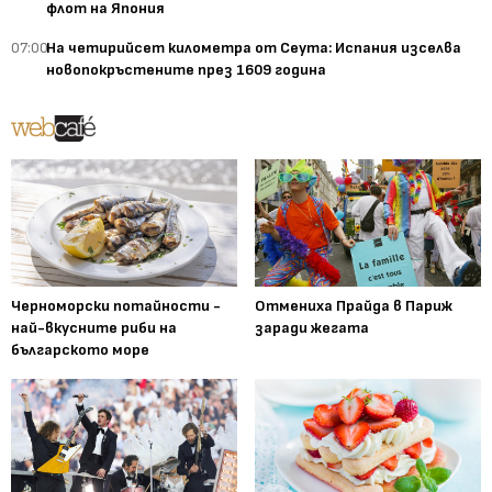
флот на Япония
07:00
На четирийсет километра от Сеута: Испания изселва
новопокръстените през 1609 година
Черноморски потайности -
Отмениха Прайда в Париж
най-вкусните риби на
заради жегата
българското море