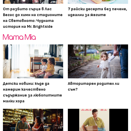
От разбито сърце в Лас
7 райски десерта без печене,
Вегас до химн на стадионите
идеални за жегите
на Световното: Чудната
история на Mr. Brightside
Детски новини: къде да
Авторитарен родител ли
намерим качествено
съм?
съдържание за любопитните
малки хора