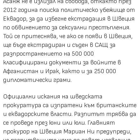
Асанж не е излизал на свобода, откакто през
2012 година поиска политическо убежище от
Еквадор, за да избегне екстрадация в Швеция
по обвинението за сексуални престъпления.
Той се притеснява, че ако се появи в Швеция,
ще бъде екстрадиран и съден в САЩ за
разпространението на 500 000
класифицирани документи за войните в
Афганистан и Ирак, както и за 250 000
дипломатически грами.
Официални искания на шведската
прокуратура са изпратени към британските
и еквадорските власти. Разпитът трябва да
се проведе през юни или юли. Главният
прокурор на Швеция Мариан Ни предупреди,