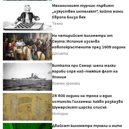
Механичният турчин: първият
„изкуствен интелект“, който мами
Европа близо век
Техно
На четирийсет километра от
Сеута: Испания изселва
новопокръстените през 1609 година
Досиета
Битката при Самар: шепа малки
кораби спря най-тежкия флот на
Япония
Военни хроники
28 800 години на трона и един
истински Гилгамеш: какво разказва
Шумерският царски списък
Истории
Двайсет километра тунели и нито