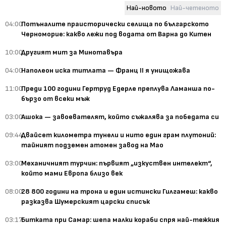
Най-новото
Най-четеното
04:00
Потъналите праисторически селища по българското
Черноморие: какво лежи под водата от Варна до Китен
10:00
Другият мит за Минотавъра
04:00
Наполеон иска титлата — Франц II я унищожава
11:00
Преди 100 години Гертруд Едерле преплува Ламанша по-
бързо от всеки мъж
03:00
Ашока — завоевателят, който съжалява за победата си
09:44
Двайсет километра тунели и нито един грам плутоний:
тайният подземен атомен завод на Мао
03:00
Механичният турчин: първият „изкуствен интелект“,
който мами Европа близо век
08:00
28 800 години на трона и един истински Гилгамеш: какво
разказва Шумерският царски списък
03:17
Битката при Самар: шепа малки кораби спря най-тежкия