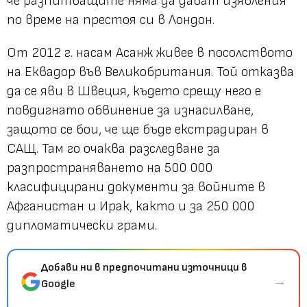
че разпитващите няма да дават изявления
по време на престоя си в Лондон.
От 2012 г. насам Асанж живее в посолството
на Еквадор във Великобритания. Той отказва
да се яви в Швеция, където срещу него е
повдигнато обвинение за изнасилване,
защото се бои, че ще бъде екстрадиран в
САЩ. Там го очаква разследване за
разпространяването на 500 000
класифицирани документи за войните в
Афганистан и Ирак, както и за 250 000
дипломатически грами.
Добави ни в предпочитани източници в
→
Google