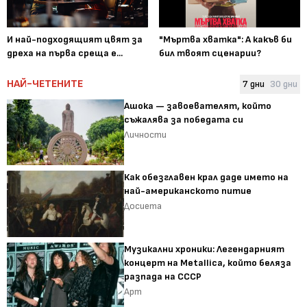
И най-подходящият цвят за
"Мъртва хватка": А какъв би
дреха на първа среща е...
бил твоят сценарии?
НАЙ-ЧЕТЕНИТЕ
7 дни
30 дни
Ашока — завоевателят, който
съжалява за победата си
Личности
Как обезглавен крал даде името на
най-американското питие
Досиета
Музикални хроники: Легендарният
концерт на Metallica, който беляза
разпада на СССР
Арт