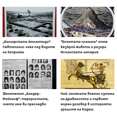
„Българската Атлантида":
"Богатата планина" отне
Севтополис чака под водите
безброй животи и разори
на Копринка
Испанската империя
Феноменът „Баадер-
Най-голямата военна измама
Майнхоф": терористите,
на Древността и първият
чието име ви преследва
мирен договор в историята:
уроците на Кадеш