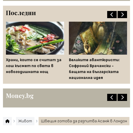
Последни
Храни, които се считат за
Великите авантюристи:
Ев
 за
лош късмет по света в
Софроний Врачански -
Ти
новогодишната нощ
бащата на българската
съ
национална идея
по
Money.bg
Живот
Швеция готова да разпитва Асанж в Лондон